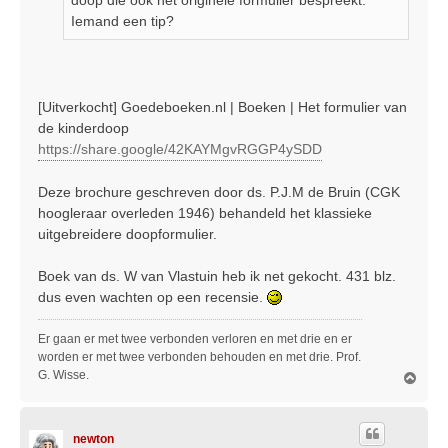
doop die ook het originele formulier bespreekt.
Iemand een tip?
[Uitverkocht] Goedeboeken.nl | Boeken | Het formulier van
de kinderdoop
https://share.google/42KAYMgvRGGP4ySDD
Deze brochure geschreven door ds. P.J.M de Bruin (CGK
hoogleraar overleden 1946) behandeld het klassieke
uitgebreidere doopformulier.
Boek van ds. W van Vlastuin heb ik net gekocht. 431 blz.
dus even wachten op een recensie.
Er gaan er met twee verbonden verloren en met drie en er
worden er met twee verbonden behouden en met drie. Prof.
G. Wisse.
O
m
h
o
newton
o