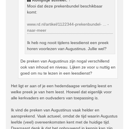
t
Mooi dat deze prekenbundel beschikbaar
komt:
www.rd.nl/artikel/1122344-prekenbundel- ... -
naar-meer
Ik heb nog nooit tijdens leesdienst een preek
horen voorlezen van Augustinus. Jullie wel?
De preken van Augustinus zijn nogal verschillend
ook van inhoud en niveau. Lijken ze voor u nuttig en
goed om nu te lezen in een leesdienst?
Het ligt er aan of je een hedendaagse vertaling leest en
welke preek je van hem leest. Hoewel dat eigenlijk voor
alle kerkvaders en oudvaders van toepassing is.
Ik vind de preken van Augustinus vaak helder en
aansprekend. Vaak actueel, omdat de tijd waarin Augustus
leefde (veel) overeenkomsten kent met de huidige tijd.
Daarnaast denk ik dat het opbouwend in kennis kan zijn