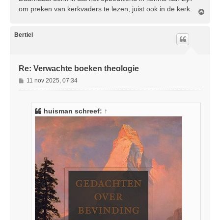
om preken van kerkvaders te lezen, juist ook in de kerk.
O
m
h
o
Bertiel
o
g
Re: Verwachte boeken theologie
B
11 nov 2025, 07:34
e
r
i
huisman
schreef:
↑
c
h
t