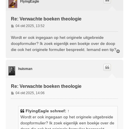
FlyingEagle
o
g
Re: Verwachte boeken theologie
B
04 okt 2025, 13:52
e
r
Wordt er ook ingegaan op het originele uitgebreide
i
doopformulier? Ik zoek eigenlijk een boekje over de doop
c
die ook het originele formulier bespreekt. Iemand een tip?
O
h
m
t
h
o
huisman
o
g
Re: Verwachte boeken theologie
B
04 okt 2025, 14:06
e
r
i
FlyingEagle
schreef:
↑
c
Wordt er ook ingegaan op het originele uitgebreide
h
doopformulier? Ik zoek eigenlijk een boekje over de
t