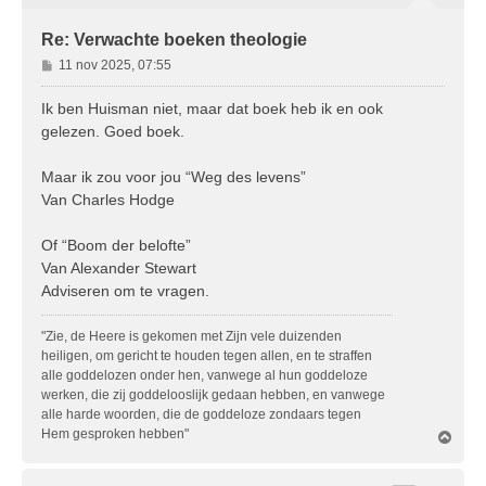
Re: Verwachte boeken theologie
B
11 nov 2025, 07:55
e
r
Ik ben Huisman niet, maar dat boek heb ik en ook
i
gelezen. Goed boek.
c
h
Maar ik zou voor jou “Weg des levens”
t
Van Charles Hodge
Of “Boom der belofte”
Van Alexander Stewart
Adviseren om te vragen.
"Zie, de Heere is gekomen met Zijn vele duizenden
heiligen, om gericht te houden tegen allen, en te straffen
alle goddelozen onder hen, vanwege al hun goddeloze
werken, die zij goddelooslijk gedaan hebben, en vanwege
alle harde woorden, die de goddeloze zondaars tegen
Hem gesproken hebben"
O
m
h