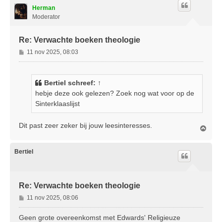
o
Herman
o
g
Moderator
Re: Verwachte boeken theologie
B
11 nov 2025, 08:03
e
r
i
Bertiel
schreef:
↑
c
hebje deze ook gelezen? Zoek nog wat voor op de
h
Sinterklaaslijst
t
Dit past zeer zeker bij jouw leesinteresses.
O
m
h
o
Bertiel
o
g
Re: Verwachte boeken theologie
B
11 nov 2025, 08:06
e
r
Geen grote overeenkomst met Edwards' Religieuze