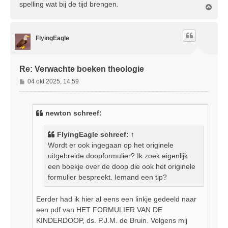
spelling wat bij de tijd brengen.
O
m
h
o
FlyingEagle
o
g
Re: Verwachte boeken theologie
B
04 okt 2025, 14:59
e
r
i
newton schreef:
c
h
FlyingEagle
schreef:
↑
t
Wordt er ook ingegaan op het originele
uitgebreide doopformulier? Ik zoek eigenlijk
een boekje over de doop die ook het originele
formulier bespreekt. Iemand een tip?
Eerder had ik hier al eens een linkje gedeeld naar
een pdf van HET FORMULIER VAN DE
KINDERDOOP, ds. P.J.M. de Bruin. Volgens mij