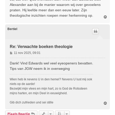
Alexander aan bij de manier waarom wij over gevoelens
praten. Hij leefde meer dan een eeuw later. Zijn
theologische inzichten roepen meer herkenning op.
O
m
h
o
Bertiel
o
g
Re: Verwachte boeken theologie
B
11 nov 2025, 09:01
e
r
Dank! Vind Edwards wel veel eyeopeners bevatten.
i
Tips van JGW neem ik in overweging
c
h
Wien heb ik nevens U in den hemel? Nevens U lust mij ook
t
niets op de aarde!
Bezwijkt mijn vlees en mijn hart, zo is God de Rotssteen
mijns harten, en mijn Deel in eeuwigheid.
Gib dich zufrieden und sei stille
O
m
h
Plaats Reactie