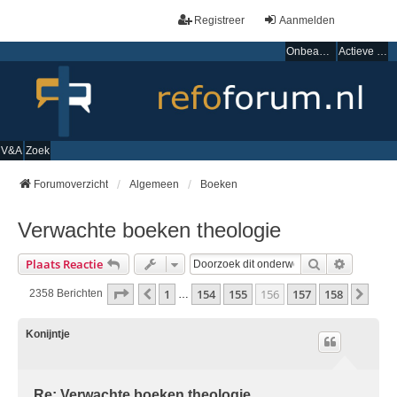
Registreer
Aanmelden
Onbeantwoorde onderwerpen
Actieve onderwerpen
V&A
Zoek
Forumoverzicht
Algemeen
Boeken
Verwachte boeken theologie
Zoek
Uitgebre
Plaats Reactie
Pagina
156
Van
158
1
154
155
156
157
158
Vorige
Volg
2358 Berichten
…
Konijntje
Re: Verwachte boeken theologie