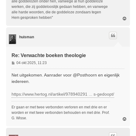
alle goddelozen onder hen, vanwege al hun goddeloze
werken, die zij goddelooslijk gedaan hebben, en vanwege
alle harde woorden, die de goddeloze zondaars tegen
Hem gesproken hebben"
O
m
h
o
huisman
o
g
Re: Verwachte boeken theologie
B
04 okt 2025, 11:23
e
r
Net uitgekomen. Aanrader voor @Posthoorn en eigenlijk
i
iedereen.
c
h
https://www.hertog.nl/artikel/978940291 ... s-gedoopt/
t
Er gaan er met twee verbonden verloren en met drie en er
worden er met twee verbonden behouden en met drie. Prof.
G. Wisse.
O
m
h
o