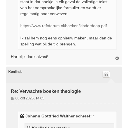
staat in dat boekje in elk geval de volledige tekst
van het oorspronkelijke formulier en wordt er
regelmatig naar verwezen.
https://www.refoforum.nl/boeken/kinderdoop.pdf
Ik zal hem nog eens opnieuw maken, maar dan de
spelling wat bij de tijd brengen.
Hartelijk dank alvast!
O
m
h
o
Konijntje
o
g
Re: Verwachte boeken theologie
B
08 okt 2025, 14:05
e
r
i
Johann Gottfried Walther
schreef:
↑
c
h
Konijntje
schreef:
↑