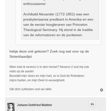
enthousiasme’.
Archibald Alexander (1772-1851) was een
presbyteriaanse predikant in Amerika en een
van de eerste hoogleraren van Princeton
Theological Seminary. Hij stond in de traditie
van de reformatoren en de puriteinen
hebje deze ook gelezen? Zoek nog wat voor op de
Sinterklaaslijst
Wien heb ik nevens U in den hemel? Nevens U lust mij ook
niets op de aarde!
Bezwijkt mijn vlees en mijn hart, zo is God de Rotssteen
mijns harten, en mijn Deel in eeuwigheid.
Gib dich zufrieden und sei stille
O
m
h
o
Johann Gottfried Walther
o
g