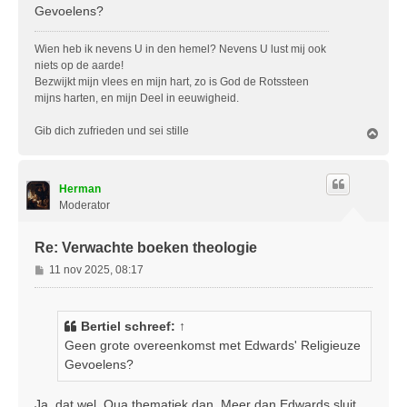
i
Gevoelens?
c
h
Wien heb ik nevens U in den hemel? Nevens U lust mij ook
t
niets op de aarde!
Bezwijkt mijn vlees en mijn hart, zo is God de Rotssteen
mijns harten, en mijn Deel in eeuwigheid.
Gib dich zufrieden und sei stille
O
m
h
o
Herman
o
g
Moderator
Re: Verwachte boeken theologie
B
11 nov 2025, 08:17
e
r
i
Bertiel
schreef:
↑
c
Geen grote overeenkomst met Edwards' Religieuze
h
Gevoelens?
t
Ja, dat wel. Qua thematiek dan. Meer dan Edwards sluit