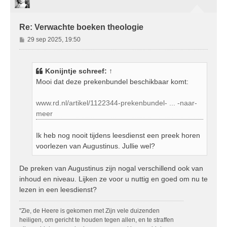
g
Re: Verwachte boeken theologie
B
29 sep 2025, 19:50
e
r
i
Konijntje
schreef:
↑
c
Mooi dat deze prekenbundel beschikbaar komt:
h
t
www.rd.nl/artikel/1122344-prekenbundel- ... -naar-
meer
Ik heb nog nooit tijdens leesdienst een preek horen
voorlezen van Augustinus. Jullie wel?
De preken van Augustinus zijn nogal verschillend ook van
inhoud en niveau. Lijken ze voor u nuttig en goed om nu te
lezen in een leesdienst?
"Zie, de Heere is gekomen met Zijn vele duizenden
heiligen, om gericht te houden tegen allen, en te straffen