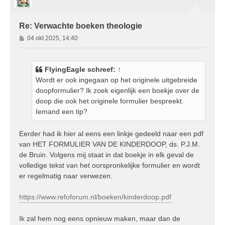
g
Re: Verwachte boeken theologie
B
04 okt 2025, 14:40
e
r
i
FlyingEagle
schreef:
↑
c
Wordt er ook ingegaan op het originele uitgebreide
h
doopformulier? Ik zoek eigenlijk een boekje over de
t
doop die ook het originele formulier bespreekt.
Iemand een tip?
Eerder had ik hier al eens een linkje gedeeld naar een pdf
van HET FORMULIER VAN DE KINDERDOOP, ds. P.J.M.
de Bruin. Volgens mij staat in dat boekje in elk geval de
volledige tekst van het oorspronkelijke formulier en wordt
er regelmatig naar verwezen.
https://www.refoforum.nl/boeken/kinderdoop.pdf
Ik zal hem nog eens opnieuw maken, maar dan de