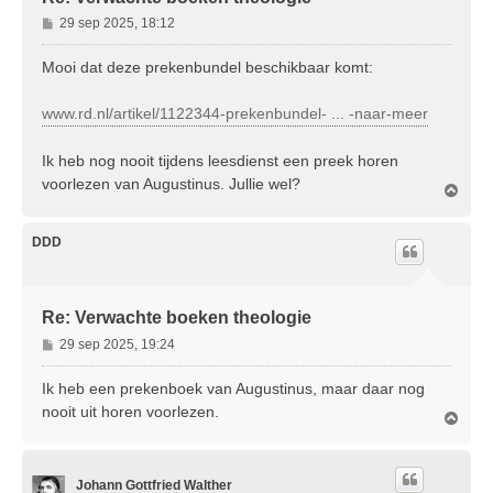
B
29 sep 2025, 18:12
e
r
Mooi dat deze prekenbundel beschikbaar komt:
i
c
www.rd.nl/artikel/1122344-prekenbundel- ... -naar-meer
h
t
Ik heb nog nooit tijdens leesdienst een preek horen
voorlezen van Augustinus. Jullie wel?
O
m
h
o
DDD
o
g
Re: Verwachte boeken theologie
B
29 sep 2025, 19:24
e
r
Ik heb een prekenboek van Augustinus, maar daar nog
i
nooit uit horen voorlezen.
O
c
m
h
h
t
o
Johann Gottfried Walther
o