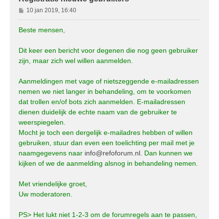
B
10 jan 2019, 16:40
e
r
Beste mensen,
i
c
Dit keer een bericht voor degenen die nog geen gebruiker
h
zijn, maar zich wel willen aanmelden.
t
Aanmeldingen met vage of nietszeggende e-mailadressen
nemen we niet langer in behandeling, om te voorkomen
dat trollen en/of bots zich aanmelden. E-mailadressen
dienen duidelijk de echte naam van de gebruiker te
weerspiegelen.
Mocht je toch een dergelijk e-mailadres hebben of willen
gebruiken, stuur dan even een toelichting per mail met je
naamgegevens naar
info@refoforum.nl
. Dan kunnen we
kijken of we de aanmelding alsnog in behandeling nemen.
Met vriendelijke groet,
Uw moderatoren.
PS> Het lukt niet 1-2-3 om de forumregels aan te passen,