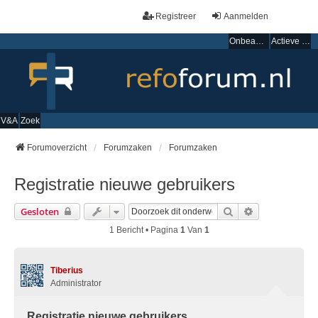
Registreer
Aanmelden
Onbeantwoorde onderwerpen
Actieve onderwerpen
V&A
Zoek
Forumoverzicht
Forumzaken
Forumzaken
Registratie nieuwe gebruikers
Zoek
Uitgebreid Zo
Gesloten
1 Bericht • Pagina
1
Van
1
Tiberius
Administrator
Registratie nieuwe gebruikers