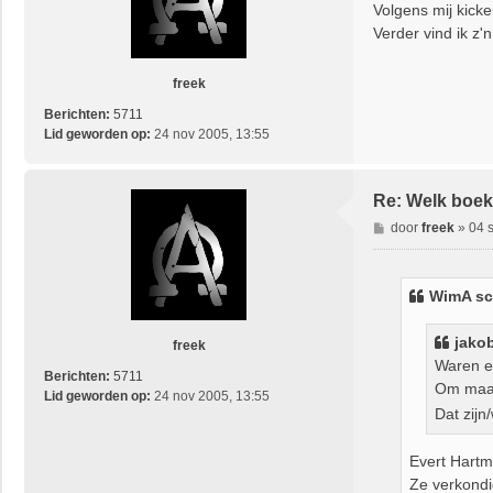
r
Volgens mij kicke
i
Verder vind ik z'
c
h
t
freek
Berichten:
5711
Lid geworden op:
24 nov 2005, 13:55
Re: Welk boek 
B
door
freek
»
04 
e
r
i
WimA sc
c
h
jako
t
freek
Waren er
Berichten:
5711
Om maar
Lid geworden op:
24 nov 2005, 13:55
Dat zijn
Evert Hartm
Ze verkondi