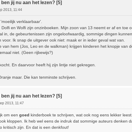
ben jij nu aan het lezen? [5]
p 2013, 11:44
'moeilijk verklaarbaar'.
. Dolfi en Wolfi zijn onzinboeken. Mijn zoon van 13 neemt er af en toe o
aal in, de gebeurtenissen zijn ongeloofwaardig, sommige dingen kunnen 
voor. Ik snap de uitgever ook niet: maak er in ieder geval wat van.
e van hem (Jos, Leo en de walkman) krijgen kinderen het knopje van de
emaal niet. (Geen rijbewijs?)
ocht. En daarvoor heeft hij zijn lintje niet gekregen.
Oranje maar. Die kan tenminste schrijven.
ben jij nu aan het lezen? [5]
ep 2013, 11:47
lijk om een
goed
kinderboek te schrijven, wat ook nog eens lekker leest
ook kloppen. Ik heb wel eens de indruk dat sommige auteurs denken dat
o kritisch zijn. En dat is een denkfout!