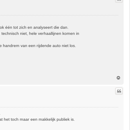
o
g
ok één tot zich en analyseert die dan.
technisch niet, hele verhaallijnen komen in
 handrem van een rijdende auto niet los.
O
m
h
o
o
g
.
 het toch maar een makkelijk publiek is.