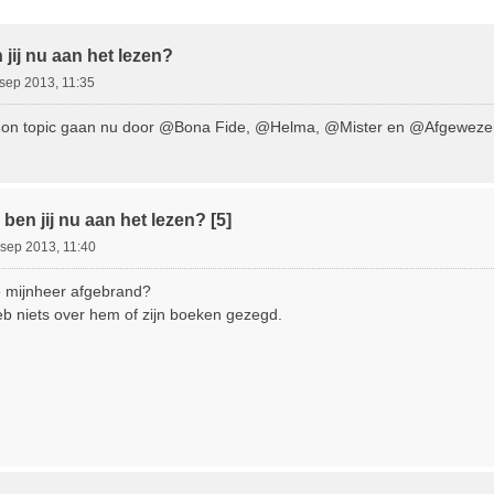
ebreid Zoeken
jij nu aan het lezen?
sep 2013, 11:35
on topic gaan nu door @Bona Fide, @Helma, @Mister en @Afgewezen
ben jij nu aan het lezen? [5]
 sep 2013, 11:40
e mijnheer afgebrand?
eb niets over hem of zijn boeken gezegd.