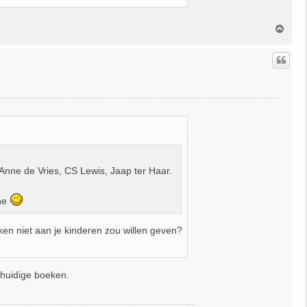
O
m
h
o
o
g
Anne de Vries, CS Lewis, Jaap ter Haar.
ene
en niet aan je kinderen zou willen geven?
 huidige boeken.