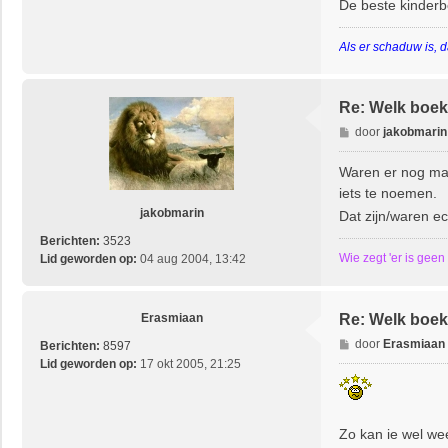
De beste kinderb
t
Als er schaduw is, d
Re: Welk boek 
B
door
jakobmarin
e
r
Waren er nog maa
i
iets te noemen.
c
jakobmarin
Dat zijn/waren ec
h
t
Berichten:
3523
Wie zegt 'er is geen
Lid geworden op:
04 aug 2004, 13:42
Erasmiaan
Re: Welk boek 
B
door
Erasmiaan
Berichten:
8597
e
Lid geworden op:
17 okt 2005, 21:25
r
i
c
Zo kan ie wel wee
h