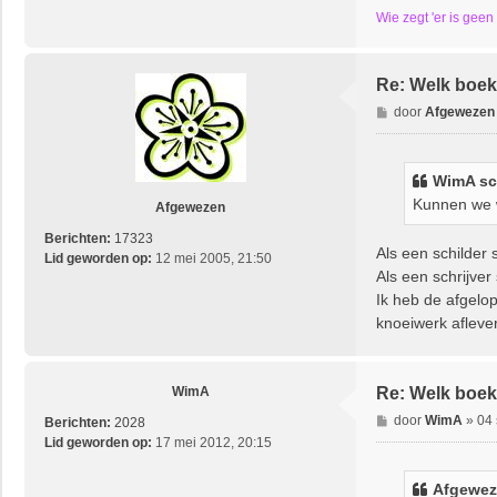
Wie zegt 'er is geen
Re: Welk boek 
B
door
Afgewezen
e
r
i
WimA sc
c
Kunnen we 
Afgewezen
h
t
Berichten:
17323
Als een schilder 
Lid geworden op:
12 mei 2005, 21:50
Als een schrijver
Ik heb de afgelo
knoeiwerk aflev
WimA
Re: Welk boek 
B
door
WimA
»
04 
Berichten:
2028
e
Lid geworden op:
17 mei 2012, 20:15
r
i
Afgewez