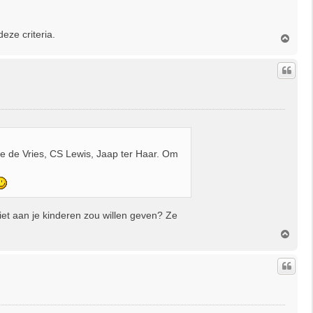
deze criteria.
O
m
h
o
o
g
e de Vries, CS Lewis, Jaap ter Haar. Om
et aan je kinderen zou willen geven? Ze
O
m
h
o
o
g