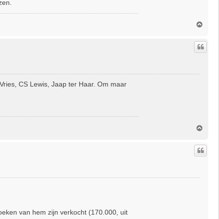
zen.
O
m
h
o
o
g
Vries, CS Lewis, Jaap ter Haar. Om maar
O
m
h
o
o
g
boeken van hem zijn verkocht (170.000, uit