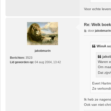
Voor echte levens
Re: Welk boek 
B
door
jakobmarin
e
r
i
WimA sc
c
jakobmarin
h
jako
t
Berichten:
3523
Waren er
Lid geworden op:
04 aug 2004, 13:42
Om maar
Dat zijn
Evert Hartm
Ze verkondi
Ik heb ze nageno
Ook van niet-chri