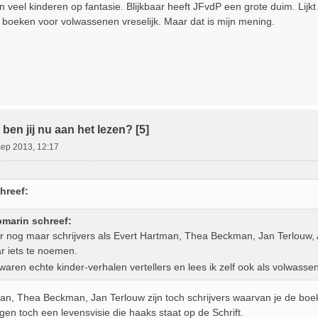
n veel kinderen op fantasie. Blijkbaar heeft JFvdP een grote duim. Lijk
n boeken voor volwassenen vreselijk. Maar dat is mijn mening.
ben jij nu aan het lezen? [5]
sep 2013, 12:17
hreef:
bmarin schreef:
 nog maar schrijvers als Evert Hartman, Thea Beckman, Jan Terlouw, 
 iets te noemen.
/waren echte kinder-verhalen vertellers en lees ik zelf ook als volwass
an, Thea Beckman, Jan Terlouw zijn toch schrijvers waarvan je de boek
gen toch een levensvisie die haaks staat op de Schrift.