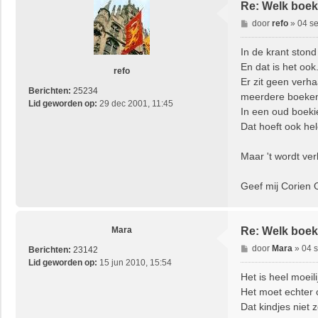
Re: Welk boek 
B
door
refo
»
04 se
e
r
In de krant stond 
i
En dat is het ook
refo
c
Er zit geen verh
h
Berichten:
25234
meerdere boeken 
t
Lid geworden op:
29 dec 2001, 11:45
In een oud boeki
Dat hoeft ook hel
Maar 't wordt verk
Geef mij Corien 
Mara
Re: Welk boek 
B
door
Mara
»
04 s
Berichten:
23142
e
Lid geworden op:
15 jun 2010, 15:54
r
Het is heel moei
i
Het moet echter 
c
Dat kindjes niet z
h