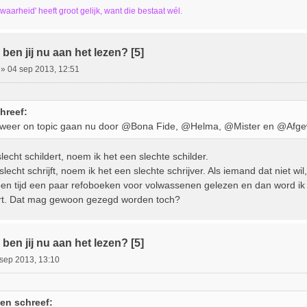
 waarheid' heeft groot gelijk, want die bestaat wél.
ben jij nu aan het lezen? [5]
»
04 sep 2013, 12:51
hreef:
weer on topic gaan nu door @Bona Fide, @Helma, @Mister en @Afgew
slecht schildert, noem ik het een slechte schilder.
 slecht schrijft, noem ik het een slechte schrijver. Als iemand dat niet w
pen tijd een paar refoboeken voor volwassenen gelezen en dan word 
ert. Dat mag gewoon gezegd worden toch?
ben jij nu aan het lezen? [5]
sep 2013, 13:10
en schreef: