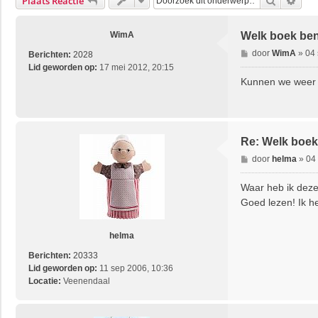
Zoek
Uitg
Plaats Reactie
WimA
Welk boek ben 
B
door
WimA
»
04 
Berichten:
2028
e
Lid geworden op:
17 mei 2012, 20:15
r
Kunnen we weer 
i
c
h
t
Re: Welk boek 
B
door
helma
»
04
e
r
Waar heb ik dez
i
Goed lezen! Ik h
c
h
t
helma
Berichten:
20333
Lid geworden op:
11 sep 2006, 10:36
Locatie:
Veenendaal