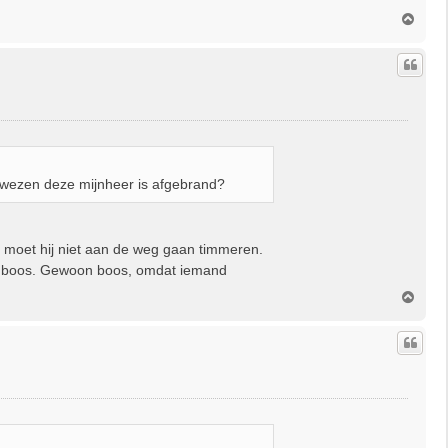
O
m
h
o
o
g
ezen deze mijnheer is afgebrand?
il, moet hij niet aan de weg gaan timmeren.
ik boos. Gewoon boos, omdat iemand
O
m
h
o
o
g