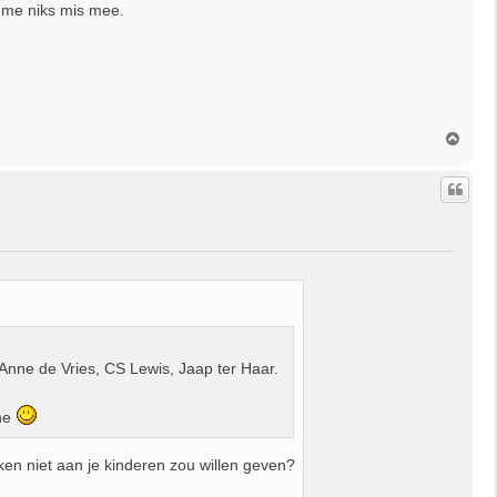
t me niks mis mee.
O
m
h
o
o
g
Anne de Vries, CS Lewis, Jaap ter Haar.
ene
en niet aan je kinderen zou willen geven?