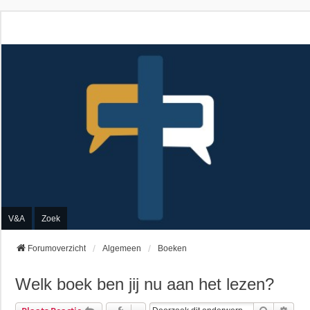
V&A
Zoek
Forumoverzicht
Algemeen
Boeken
Welk boek ben jij nu aan het lezen?