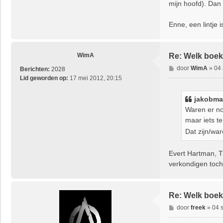
t
mijn hoofd). Dan 
Enne, een lintje i
WimA
Re: Welk boek 
B
door
WimA
»
04 
Berichten:
2028
e
Lid geworden op:
17 mei 2012, 20:15
r
i
jakobmar
c
Waren er no
h
maar iets t
t
Dat zijn/war
Evert Hartman, T
verkondigen toch 
Re: Welk boek 
B
door
freek
»
04 
e