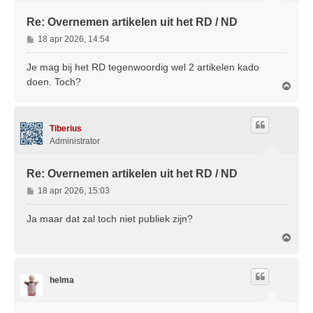
Re: Overnemen artikelen uit het RD / ND
B
18 apr 2026, 14:54
e
r
Je mag bij het RD tegenwoordig wel 2 artikelen kado
i
doen. Toch?
O
c
m
h
h
t
o
Tiberius
o
g
Administrator
Re: Overnemen artikelen uit het RD / ND
B
18 apr 2026, 15:03
e
r
Ja maar dat zal toch niet publiek zijn?
i
O
c
m
h
h
t
o
helma
o
g