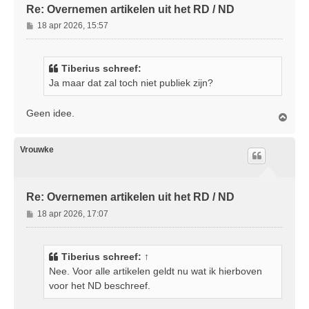
Re: Overnemen artikelen uit het RD / ND
B
18 apr 2026, 15:57
e
r
i
Tiberius schreef:
c
Ja maar dat zal toch niet publiek zijn?
h
t
Geen idee.
O
m
h
o
Vrouwke
o
g
Re: Overnemen artikelen uit het RD / ND
B
18 apr 2026, 17:07
e
r
i
Tiberius
schreef:
↑
c
Nee. Voor alle artikelen geldt nu wat ik hierboven
h
voor het ND beschreef.
t