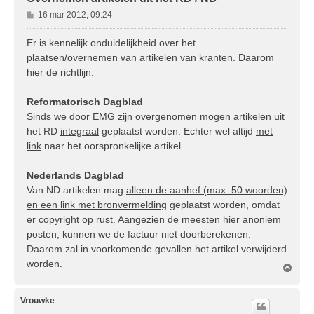
B
16 mar 2012, 09:24
e
r
Er is kennelijk onduidelijkheid over het
i
plaatsen/overnemen van artikelen van kranten. Daarom
c
hier de richtlijn.
h
t
Reformatorisch Dagblad
Sinds we door EMG zijn overgenomen mogen artikelen uit
het RD
integraal
geplaatst worden. Echter wel altijd
met
link
naar het oorspronkelijke artikel.
Nederlands Dagblad
Van ND artikelen mag
alleen de aanhef (max. 50 woorden)
en een link met bronvermelding
geplaatst worden, omdat
er copyright op rust. Aangezien de meesten hier anoniem
posten, kunnen we de factuur niet doorberekenen.
Daarom zal in voorkomende gevallen het artikel verwijderd
worden.
O
m
h
o
Vrouwke
o