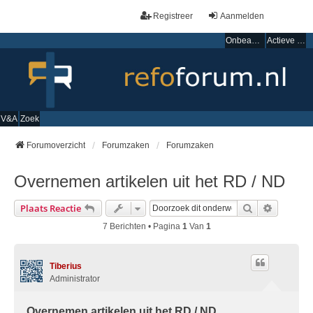
Registreer
Aanmelden
Onbeantwoorde onderwerpen
Actieve onderwerpen
V&A
Zoek
Forumoverzicht
Forumzaken
Forumzaken
Overnemen artikelen uit het RD / ND
Zoek
Uitgebre
Plaats Reactie
7 Berichten • Pagina
1
Van
1
Tiberius
Administrator
Overnemen artikelen uit het RD / ND