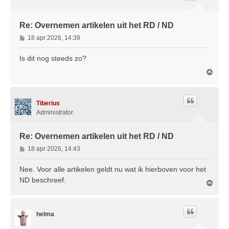
g
Re: Overnemen artikelen uit het RD / ND
B
18 apr 2026, 14:39
e
r
Is dit nog steeds zo?
i
O
c
m
h
h
t
o
Tiberius
o
g
Administrator
Re: Overnemen artikelen uit het RD / ND
B
18 apr 2026, 14:43
e
r
Nee. Voor alle artikelen geldt nu wat ik hierboven voor het
i
ND beschreef.
O
c
m
h
h
t
o
helma
o
g