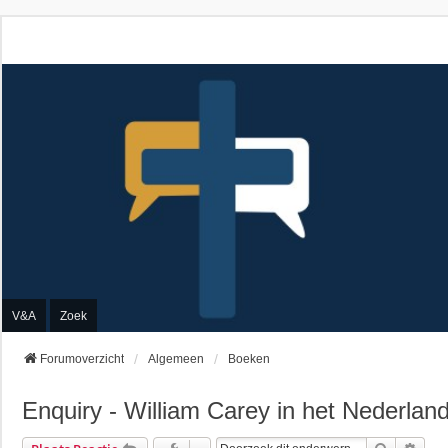
V&A
Zoek
Forumoverzicht
Algemeen
Boeken
Enquiry - William Carey in het Nederlan