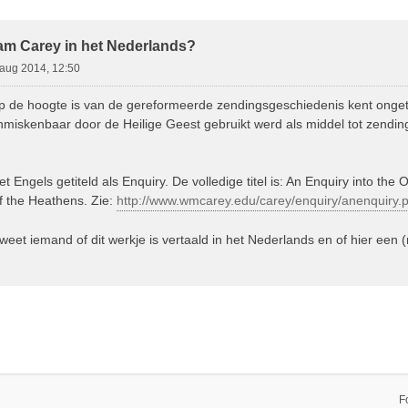
ebreid Zoeken
iam Carey in het Nederlands?
aug 2014, 12:50
p de hoogte is van de gereformeerde zendingsgeschiedenis kent ongetwi
nmiskenbaar door de Heilige Geest gebruikt werd als middel tot zendi
et Engels getiteld als Enquiry. De volledige titel is: An Enquiry into the
f the Heathens. Zie:
http://www.wmcarey.edu/carey/enquiry/anenquiry.p
 weet iemand of dit werkje is vertaald in het Nederlands en of hier een 
F