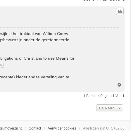
jfeld het traktaat wat William Carey
ngsbewustzijn onder de gereformeerde
 Obligations of Christians to use Means for
df
(recente) Nederlandse vertaling van te
O
m
h
1 Bericht • Pagina
1
Van
1
o
o
Ga Naar
g
orumoverzicht
Contact
Verwijder cookies
Alle tijden zijn
UTC+02:00