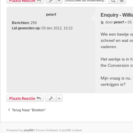
Zoek
Uitg
Plaats Reactie
peterf
Enquiry - Will
B
door
peterf
»
05 
Berichten:
250
e
Lid geworden op:
05 dec 2012, 15:22
r
Wie een beetje o
i
schreef en wat o
c
vaderen.
h
t
Het werkje is in h
the Conversion o
Mijn vraag is nu,
verkrijgen is?
Plaats Reactie
Terug Naar “Boeken”
Powered by
phpBB
® Forum Software © phpBB Limited