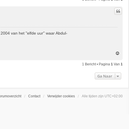
 2004 van het "elfde uur" waar Abdul-
O
m
h
1 Bericht • Pagina
1
Van
1
o
o
Ga Naar
g
orumoverzicht
Contact
Verwijder cookies
Alle tijden zijn
UTC+02:00