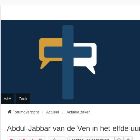
V&A
Zoek
Forumoverzicht
Actueel
Actuele zaken
Abdul-Jabbar van de Ven in het elfde uu