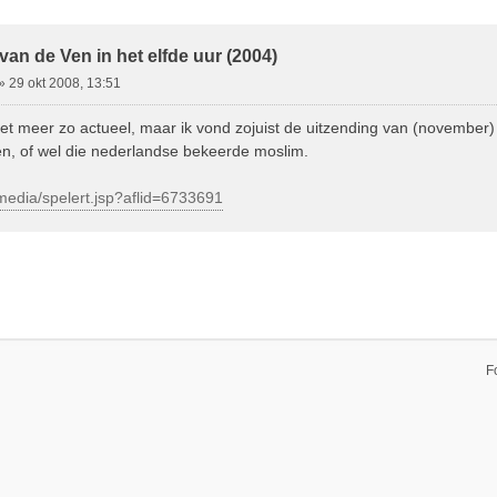
ebreid Zoeken
an de Ven in het elfde uur (2004)
»
29 okt 2008, 13:51
iet meer zo actueel, maar ik vond zojuist de uitzending van (november)
n, of wel die nederlandse bekeerde moslim.
/media/spelert.jsp?aflid=6733691
F