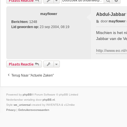
Zoek
Uitg
Plaats Reactie
mayflower
Abdul-Jabbar v
B
door
mayflower
Berichten:
1248
e
Lid geworden op:
23 sep 2004, 08:19
r
Mischien is het n
i
Jabbar van de Ve
c
h
http://www.eo.nl
t
Plaats Reactie
Terug Naar “Actuele Zaken”
Powered by
phpBB
® Forum Software © phpBB Limited
Nederlandse vertaling door
phpBB.nl
.
Style
we_universal
created by INVENTEA & v12mike
Privacy
|
Gebruikersvoorwaarden