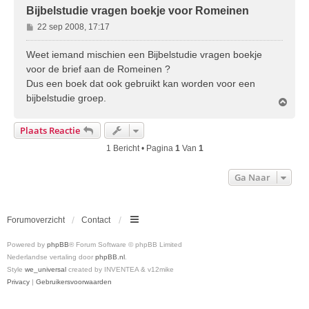
Bijbelstudie vragen boekje voor Romeinen
B
22 sep 2008, 17:17
e
r
Weet iemand mischien een Bijbelstudie vragen boekje
i
voor de brief aan de Romeinen ?
c
Dus een boek dat ook gebruikt kan worden voor een
h
bijbelstudie groep.
t
O
m
h
Plaats Reactie
o
o
1 Bericht • Pagina
1
Van
1
g
Ga Naar
Forumoverzicht
Contact
Powered by
phpBB
® Forum Software © phpBB Limited
Nederlandse vertaling door
phpBB.nl
.
Style
we_universal
created by INVENTEA & v12mike
Privacy
|
Gebruikersvoorwaarden