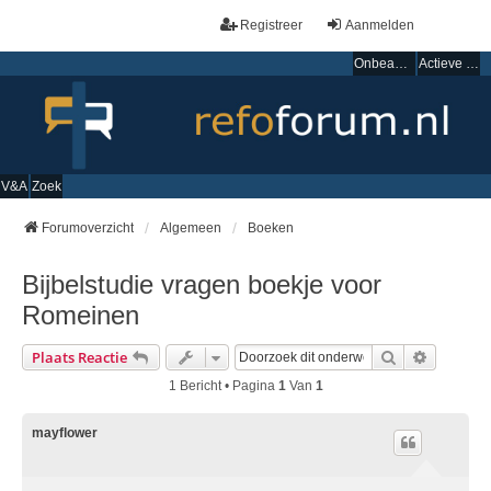
Registreer
Aanmelden
Onbeantwoorde onderwerpen
Actieve onderwerpen
V&A
Zoek
Forumoverzicht
Algemeen
Boeken
Bijbelstudie vragen boekje voor
Romeinen
Zoek
Uitgebre
Plaats Reactie
1 Bericht • Pagina
1
Van
1
mayflower