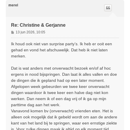
h
o
merel
o
g
Re: Christine & Gerjanne
B
13 jun 2026, 10:05
e
r
Ik houd ook niet van surprise party’s. Ik heb er ooit een
i
gehad en vond het afschuwelijk. Dat heb ik niet laten
c
merken.
h
t
Dat is wat anders met onverwacht bezoek en/of af hoc
ergens in nood bijspringen. Dan laat ik alles vallen en doe
de dingen die ik gepland had op een later moment.
Afgelopen week gebeurden we twee keer onverwacht
dingen waardoor ik twee keer een halve dag niet kon
werken. Dan neem ik of een dag vrij of ik ga op mijn
parttime dag aan het werk.
Vanavond komen bv (onverwacht) vrienden eten. Het is
alleen ook mogelijk dat ik gebeld wordt om aan de andere
kant van het land bij te springen, waar een ernstige ziekte
is. Voor zulke dingen maak ik altijd op elk moment tijd.