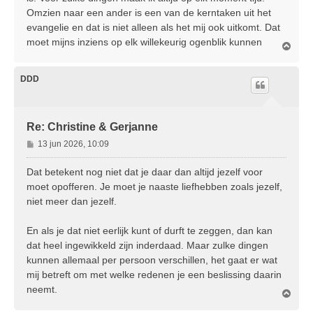
Omzien naar een ander is een van de kerntaken uit het
evangelie en dat is niet alleen als het mij ook uitkomt. Dat
moet mijns inziens op elk willekeurig ogenblik kunnen
O
m
h
o
DDD
o
g
Re: Christine & Gerjanne
B
13 jun 2026, 10:09
e
r
Dat betekent nog niet dat je daar dan altijd jezelf voor
i
moet opofferen. Je moet je naaste liefhebben zoals jezelf,
c
niet meer dan jezelf.
h
t
En als je dat niet eerlijk kunt of durft te zeggen, dan kan
dat heel ingewikkeld zijn inderdaad. Maar zulke dingen
kunnen allemaal per persoon verschillen, het gaat er wat
mij betreft om met welke redenen je een beslissing daarin
neemt.
O
m