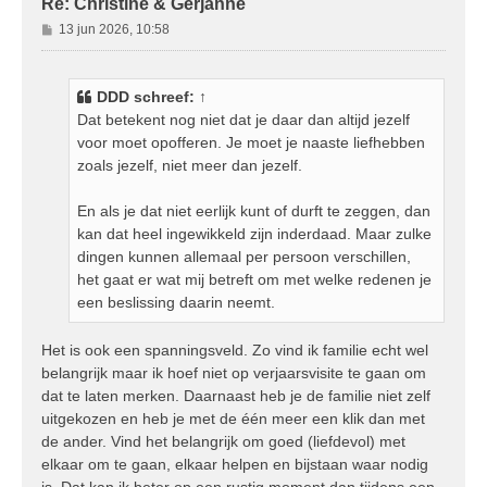
Re: Christine & Gerjanne
B
13 jun 2026, 10:58
e
r
i
DDD
schreef:
↑
c
Dat betekent nog niet dat je daar dan altijd jezelf
h
voor moet opofferen. Je moet je naaste liefhebben
t
zoals jezelf, niet meer dan jezelf.
En als je dat niet eerlijk kunt of durft te zeggen, dan
kan dat heel ingewikkeld zijn inderdaad. Maar zulke
dingen kunnen allemaal per persoon verschillen,
het gaat er wat mij betreft om met welke redenen je
een beslissing daarin neemt.
Het is ook een spanningsveld. Zo vind ik familie echt wel
belangrijk maar ik hoef niet op verjaarsvisite te gaan om
dat te laten merken. Daarnaast heb je de familie niet zelf
uitgekozen en heb je met de één meer een klik dan met
de ander. Vind het belangrijk om goed (liefdevol) met
elkaar om te gaan, elkaar helpen en bijstaan waar nodig