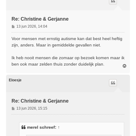
o
g
Re: Christine & Gerjanne
B
13 jun 2026, 14:04
e
r
Voor mensen met ernstig autisme kan dat best heel heftig
i
zijn, anders. Maar in gemiddelde gevallen niet.
c
h
Ik heb nooit mensen die zomaar op bezoek komen maar ik
t
ben ook maar zelden thuis zonder duidelijk plan.
O
m
h
o
Eloesje
o
g
Re: Christine & Gerjanne
B
13 jun 2026, 15:15
e
r
i
merel
schreef:
↑
c
h