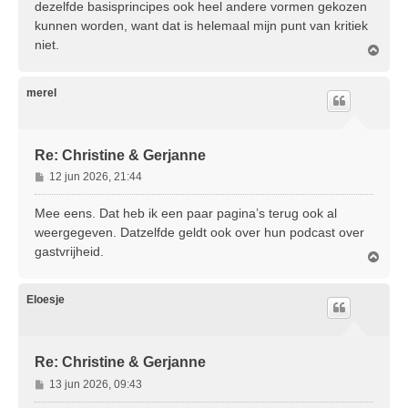
dezelfde basisprincipes ook heel andere vormen gekozen
kunnen worden, want dat is helemaal mijn punt van kritiek
niet.
O
m
h
o
merel
o
g
Re: Christine & Gerjanne
B
12 jun 2026, 21:44
e
r
Mee eens. Dat heb ik een paar pagina’s terug ook al
i
weergegeven. Datzelfde geldt ook over hun podcast over
c
gastvrijheid.
O
h
m
t
h
o
Eloesje
o
g
Re: Christine & Gerjanne
B
13 jun 2026, 09:43
e