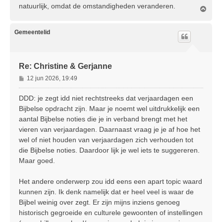
natuurlijk, omdat de omstandigheden veranderen.
O
m
h
o
Gemeentelid
o
g
Re: Christine & Gerjanne
B
12 jun 2026, 19:49
e
r
DDD: je zegt idd niet rechtstreeks dat verjaardagen een
i
Bijbelse opdracht zijn. Maar je noemt wel uitdrukkelijk een
c
aantal Bijbelse noties die je in verband brengt met het
h
vieren van verjaardagen. Daarnaast vraag je je af hoe het
t
wel of niet houden van verjaardagen zich verhouden tot
die Bijbelse noties. Daardoor lijk je wel iets te suggereren.
Maar goed.
Het andere onderwerp zou idd eens een apart topic waard
kunnen zijn. Ik denk namelijk dat er heel veel is waar de
Bijbel weinig over zegt. Er zijn mijns inziens genoeg
historisch gegroeide en culturele gewoonten of instellingen