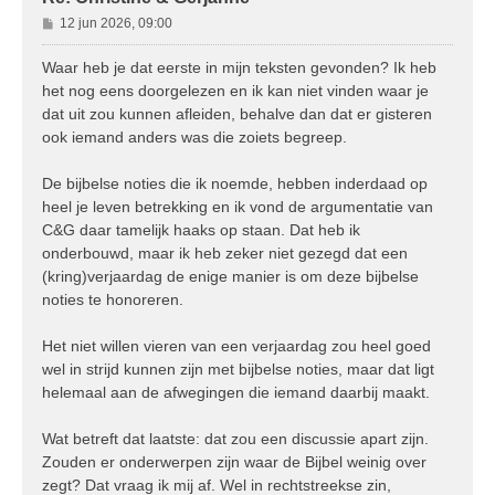
B
12 jun 2026, 09:00
e
r
Waar heb je dat eerste in mijn teksten gevonden? Ik heb
i
het nog eens doorgelezen en ik kan niet vinden waar je
c
dat uit zou kunnen afleiden, behalve dan dat er gisteren
h
ook iemand anders was die zoiets begreep.
t
De bijbelse noties die ik noemde, hebben inderdaad op
heel je leven betrekking en ik vond de argumentatie van
C&G daar tamelijk haaks op staan. Dat heb ik
onderbouwd, maar ik heb zeker niet gezegd dat een
(kring)verjaardag de enige manier is om deze bijbelse
noties te honoreren.
Het niet willen vieren van een verjaardag zou heel goed
wel in strijd kunnen zijn met bijbelse noties, maar dat ligt
helemaal aan de afwegingen die iemand daarbij maakt.
Wat betreft dat laatste: dat zou een discussie apart zijn.
Zouden er onderwerpen zijn waar de Bijbel weinig over
zegt? Dat vraag ik mij af. Wel in rechtstreekse zin,