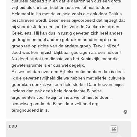
cultureel bepaad zijn en dat je daarbinnen dus een grote
vrijheid als christen hebt om iets wel of niet te doen.
Helemaal in lijn met de vrijheid zoals die ook door Paulus
beschreven wordt. Besef eens bijvoorbeeld dat hij zegt dat
hij voor de Joden een jood is, voor de Grieken is hij een
Griek, enz. Hij kan dus in rustig geweten zich heel anders
gedragen en heel andere gebruiken houden bij de ene
groep ten op zichte van de andere groep. Terwijl hij zelf
Jood was kon hij zich blijkbaar gedragen als een heiden!
Nu deed hij dat ten dienste van het Koninkrijk, maar die
gewetensruimte is er dus wel degelijk.
Als we het dan over een Bijbelse notie hebben dan is denk
ik die gewetensvrijheid die we hebben met allerlei culturele
gebruiken denk ik wel een hele sterke. Daar hoeven mijns
inziens dan ook geen hele doordachte Bijbelse
argumenten voor te zijn om iets wel of niet te doen,
simpelweg omdat de Bijbel daar zelf heel erg
terughoudend in is.
O
m
h
o
DDD
o
g