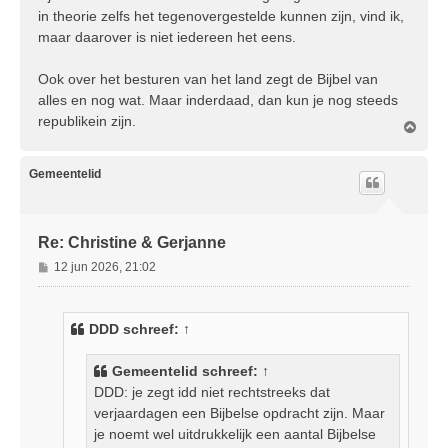
in theorie zelfs het tegenovergestelde kunnen zijn, vind ik,
maar daarover is niet iedereen het eens.
Ook over het besturen van het land zegt de Bijbel van
alles en nog wat. Maar inderdaad, dan kun je nog steeds
republikein zijn.
O
m
h
o
Gemeentelid
o
g
Re: Christine & Gerjanne
B
12 jun 2026, 21:02
e
r
i
DDD
schreef:
↑
c
h
Gemeentelid
schreef:
↑
t
DDD: je zegt idd niet rechtstreeks dat
verjaardagen een Bijbelse opdracht zijn. Maar
je noemt wel uitdrukkelijk een aantal Bijbelse