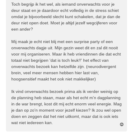
r
Toch begrijp ik het wel, als iemand onverwachts voor je
i
deur staat en je daardoor echt volledig in de stress schiet
c
omdat je bijvoorbeeld slecht kunt schakelen, dat je dan de
h
deur niet open doet. Moet je altijd jezelf wegcijferen voor
t
een ander?
Mij maak je echt niet blij met een surprise party of een
onverwachts dagje uit. Mijn gezin weet dit en zal dit nooit
voor mij organiseren. Maar ik heb vriendinnen die dat echt
totaal niet begrijpen 'dat is toch leuk!!' het effect van
onverwachts bezoek kan hetzelfde zijn. (neurodivergent
brein, veel meer mensen hebben hier last van,
hoogsensitief maakt het ook niet makkelijker)
Ik vind onverwachts bezoek prima als ik verder weinig op
de planning heb staan, maar als het echt m'n dagplanning
in de war brengt, kost dit mij echt enorm veel energie. Mag
je dan op zo'n moment voor jezelf kiezen? Ik zou wel open
doen en zeggen dat het niet uitkomt, maar dat is ook iets
wat niet iedereen kan.
O
m