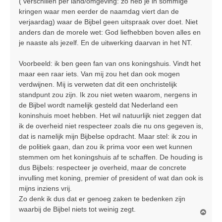
( verschillen per land/omgeving: zo heb je in sommige
kringen waar men eerder de naamdag viert dan de
verjaardag) waar de Bijbel geen uitspraak over doet. Niet
anders dan de morele wet: God liefhebben boven alles en
je naaste als jezelf. En de uitwerking daarvan in het NT.
Voorbeeld: ik ben geen fan van ons koningshuis. Vindt het
maar een raar iets. Van mij zou het dan ook mogen
verdwijnen. Mij is verweten dat dit een onchristelijk
standpunt zou zijn. Ik zou niet weten waarom, nergens in
de Bijbel wordt namelijk gesteld dat Nederland een
koninshuis moet hebben. Het wil natuurlijk niet zeggen dat
ik de overheid niet respecteer zoals die nu ons gegeven is,
dat is namelijk mijn Bijbelse opdracht. Maar stel: ik zou in
de politiek gaan, dan zou ik prima voor een wet kunnen
stemmen om het koningshuis af te schaffen. De houding is
dus Bijbels: respecteer je overheid, maar de concrete
invulling met koning, premier of president of wat dan ook is
mijns inziens vrij.
Zo denk ik dus dat er genoeg zaken te bedenken zijn
waarbij de Bijbel niets tot weinig zegt.
O
m