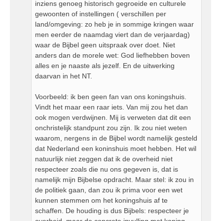
inziens genoeg historisch gegroeide en culturele
gewoonten of instellingen ( verschillen per
land/omgeving: zo heb je in sommige kringen waar
men eerder de naamdag viert dan de verjaardag)
waar de Bijbel geen uitspraak over doet. Niet
anders dan de morele wet: God liefhebben boven
alles en je naaste als jezelf. En de uitwerking
daarvan in het NT.
Voorbeeld: ik ben geen fan van ons koningshuis.
Vindt het maar een raar iets. Van mij zou het dan
ook mogen verdwijnen. Mij is verweten dat dit een
onchristelijk standpunt zou zijn. Ik zou niet weten
waarom, nergens in de Bijbel wordt namelijk gesteld
dat Nederland een koninshuis moet hebben. Het wil
natuurlijk niet zeggen dat ik de overheid niet
respecteer zoals die nu ons gegeven is, dat is
namelijk mijn Bijbelse opdracht. Maar stel: ik zou in
de politiek gaan, dan zou ik prima voor een wet
kunnen stemmen om het koningshuis af te
schaffen. De houding is dus Bijbels: respecteer je
overheid, maar de concrete invulling met koning,