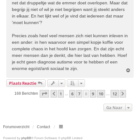
net dat druppeltje wat de emmer doet overlopen. Maar dat
begrijp jij niet of wil je niet begrijpen want jij steekt anders
in elkaar. En het lijkt wel of je vind dat iedereen dat maar
'moet kunnen'?
Precies zoals heel veel mensen zich niet kunnen inleven in
een ander: in hen waarvoor een simpel kopje koffie voor
complete chaos in het hoofd kan zorgen. En dat zijn echt
meer mensen dan je denkt, die hier last van hebben. Hoef
je echt geen diagnose autisme voor te hebben of een
enorme egoïst/anti sociaal te zijn.
O
m
h
Plaats Reactie
o
o
Pagina
8
Van
12
1
6
7
8
9
10
12
Vorige
Volge
168 Berichten
…
…
g
Ga Naar
Forumoverzicht
Contact
Powered by
phpBB
® Forum Software © phpBB Limited