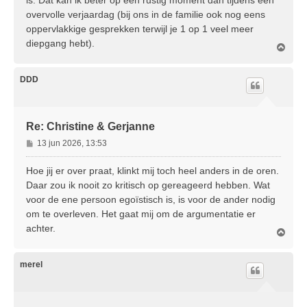
is. Dat kan ik beter op een rustig moment dan tijdens een
overvolle verjaardag (bij ons in de familie ook nog eens
oppervlakkige gesprekken terwijl je 1 op 1 veel meer
diepgang hebt).
O
m
h
o
DDD
o
g
Re: Christine & Gerjanne
B
13 jun 2026, 13:53
e
r
Hoe jij er over praat, klinkt mij toch heel anders in de oren.
i
Daar zou ik nooit zo kritisch op gereageerd hebben. Wat
c
voor de ene persoon egoïstisch is, is voor de ander nodig
h
om te overleven. Het gaat mij om de argumentatie er
t
achter.
O
m
h
o
merel
o
g