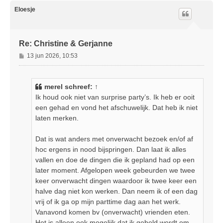
h
o
Eloesje
o
g
Re: Christine & Gerjanne
B
13 jun 2026, 10:53
e
r
i
merel
schreef:
↑
c
Ik houd ook niet van surprise party’s. Ik heb er ooit
h
een gehad en vond het afschuwelijk. Dat heb ik niet
t
laten merken.
Dat is wat anders met onverwacht bezoek en/of af
hoc ergens in nood bijspringen. Dan laat ik alles
vallen en doe de dingen die ik gepland had op een
later moment. Afgelopen week gebeurden we twee
keer onverwacht dingen waardoor ik twee keer een
halve dag niet kon werken. Dan neem ik of een dag
vrij of ik ga op mijn parttime dag aan het werk.
Vanavond komen bv (onverwacht) vrienden eten.
Het is alleen ook mogelijk dat ik gebeld wordt om