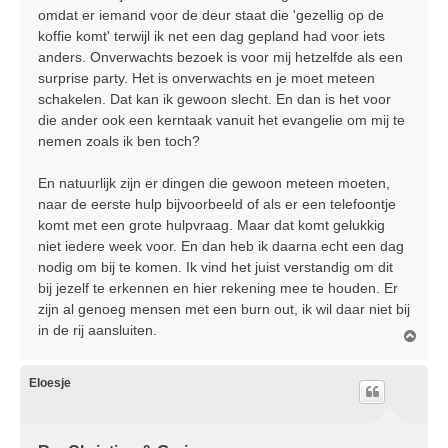
omdat er iemand voor de deur staat die 'gezellig op de
koffie komt' terwijl ik net een dag gepland had voor iets
anders. Onverwachts bezoek is voor mij hetzelfde als een
surprise party. Het is onverwachts en je moet meteen
schakelen. Dat kan ik gewoon slecht. En dan is het voor
die ander ook een kerntaak vanuit het evangelie om mij te
nemen zoals ik ben toch?
En natuurlijk zijn er dingen die gewoon meteen moeten,
naar de eerste hulp bijvoorbeeld of als er een telefoontje
komt met een grote hulpvraag. Maar dat komt gelukkig
niet iedere week voor. En dan heb ik daarna echt een dag
nodig om bij te komen. Ik vind het juist verstandig om dit
bij jezelf te erkennen en hier rekening mee te houden. Er
zijn al genoeg mensen met een burn out, ik wil daar niet bij
in de rij aansluiten.
O
m
h
o
Eloesje
o
g