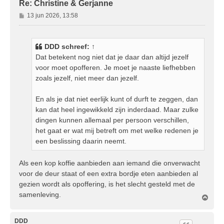
Re: Christine & Gerjanne
B
13 jun 2026, 13:58
e
r
i
DDD
schreef:
↑
c
Dat betekent nog niet dat je daar dan altijd jezelf
h
voor moet opofferen. Je moet je naaste liefhebben
t
zoals jezelf, niet meer dan jezelf.
En als je dat niet eerlijk kunt of durft te zeggen, dan
kan dat heel ingewikkeld zijn inderdaad. Maar zulke
dingen kunnen allemaal per persoon verschillen,
het gaat er wat mij betreft om met welke redenen je
een beslissing daarin neemt.
Als een kop koffie aanbieden aan iemand die onverwacht
voor de deur staat of een extra bordje eten aanbieden al
gezien wordt als opoffering, is het slecht gesteld met de
samenleving.
O
m
h
o
DDD