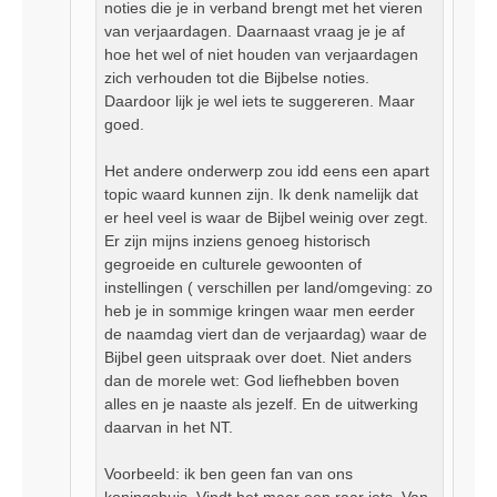
noties die je in verband brengt met het vieren
van verjaardagen. Daarnaast vraag je je af
hoe het wel of niet houden van verjaardagen
zich verhouden tot die Bijbelse noties.
Daardoor lijk je wel iets te suggereren. Maar
goed.
Het andere onderwerp zou idd eens een apart
topic waard kunnen zijn. Ik denk namelijk dat
er heel veel is waar de Bijbel weinig over zegt.
Er zijn mijns inziens genoeg historisch
gegroeide en culturele gewoonten of
instellingen ( verschillen per land/omgeving: zo
heb je in sommige kringen waar men eerder
de naamdag viert dan de verjaardag) waar de
Bijbel geen uitspraak over doet. Niet anders
dan de morele wet: God liefhebben boven
alles en je naaste als jezelf. En de uitwerking
daarvan in het NT.
Voorbeeld: ik ben geen fan van ons
koningshuis. Vindt het maar een raar iets. Van