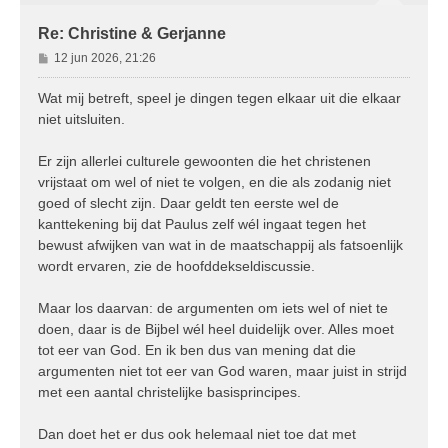
Re: Christine & Gerjanne
B
12 jun 2026, 21:26
e
r
Wat mij betreft, speel je dingen tegen elkaar uit die elkaar
i
niet uitsluiten.
c
h
Er zijn allerlei culturele gewoonten die het christenen
t
vrijstaat om wel of niet te volgen, en die als zodanig niet
goed of slecht zijn. Daar geldt ten eerste wel de
kanttekening bij dat Paulus zelf wél ingaat tegen het
bewust afwijken van wat in de maatschappij als fatsoenlijk
wordt ervaren, zie de hoofddekseldiscussie.
Maar los daarvan: de argumenten om iets wel of niet te
doen, daar is de Bijbel wél heel duidelijk over. Alles moet
tot eer van God. En ik ben dus van mening dat die
argumenten niet tot eer van God waren, maar juist in strijd
met een aantal christelijke basisprincipes.
Dan doet het er dus ook helemaal niet toe dat met