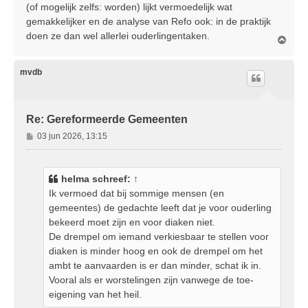
(of mogelijk zelfs: worden) lijkt vermoedelijk wat
gemakkelijker en de analyse van Refo ook: in de praktijk
doen ze dan wel allerlei ouderlingentaken.
O
m
h
o
mvdb
o
g
Re: Gereformeerde Gemeenten
B
03 jun 2026, 13:15
e
r
i
helma
schreef:
↑
c
Ik vermoed dat bij sommige mensen (en
h
gemeentes) de gedachte leeft dat je voor ouderling
t
bekeerd moet zijn en voor diaken niet.
De drempel om iemand verkiesbaar te stellen voor
diaken is minder hoog en ook de drempel om het
ambt te aanvaarden is er dan minder, schat ik in.
Vooral als er worstelingen zijn vanwege de toe-
eigening van het heil.