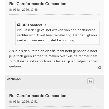
Re: Gereformeerde Gemeenten
B
03 jun 2026, 11:48
e
r
i
DDD
schreef:
↑
c
Nou in ieder geval het wraken van een deskundige
h
rechter vind ik wel heel twijfelachtig. Dat getuigt nou
t
niet echt van een christelijke houding.
Als je als deputaten en classis recht hebt gehandeld hoef
je je toch geen zorgen te maken over wie de rechter gaat
zijn? Klinkt alsof ze toch niet alles eerlijk en netjes hebben
gedaan...
O
m
h
o
Johnny65
o
g
Re: Gereformeerde Gemeenten
B
03 jun 2026, 11:51
e