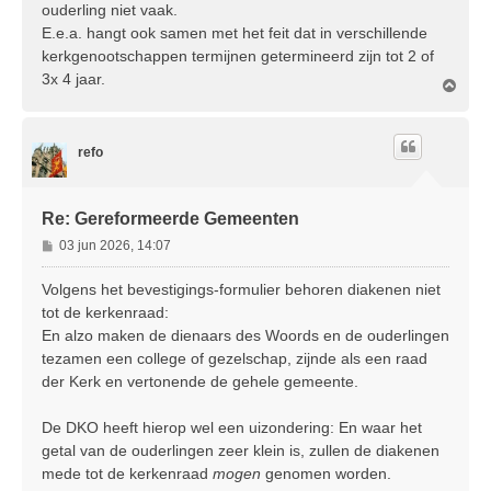
ouderling niet vaak.
E.e.a. hangt ook samen met het feit dat in verschillende
kerkgenootschappen termijnen getermineerd zijn tot 2 of
3x 4 jaar.
O
m
h
o
refo
o
g
Re: Gereformeerde Gemeenten
B
03 jun 2026, 14:07
e
r
Volgens het bevestigings-formulier behoren diakenen niet
i
tot de kerkenraad:
c
En alzo maken de dienaars des Woords en de ouderlingen
h
tezamen een college of gezelschap, zijnde als een raad
t
der Kerk en vertonende de gehele gemeente.
De DKO heeft hierop wel een uizondering: En waar het
getal van de ouderlingen zeer klein is, zullen de diakenen
mede tot de kerkenraad
mogen
genomen worden.