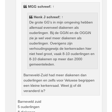
h
MGG
schreef:
↑
t
Henk J
schreef:
↑
De grote GG's in mijn omgeving hebben
allemaal evenveel diakenen als
ouderlingen. Bij de GGiN en de OGGiN
zie je wel veel meer diakenen als
ouderlingen. Overigens zijn
verhoudingsgewijs de kerkenraden hier
niet heel groot, vaak 8-10 ouderlingen en
8-10 diakenen op meer dan 2000
gemeenteleden.
Barneveld-Zuid had meer diakenen dan
ouderlingen en zelfs voor Veluwse begrippen
een kleine kerkenraad. Weet jij of dit
veranderd is?
Barneveld zuid
5 ouderlingen
8 diakenen