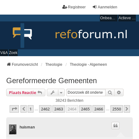
Registreer
Aanmelden
Onbeantwoorde onderwerpen
Actieve onderwerpen
V&A
Zoek
Forumoverzicht
Theologie
Theologie - Algemeen
Gereformeerde Gemeenten
Zoek
Uitgebre
Plaats Reactie
38243 Berichten
Pagina
2464
Van
2550
1
2462
2463
2464
2465
2466
2550
Vorige
Vol
…
…
huisman