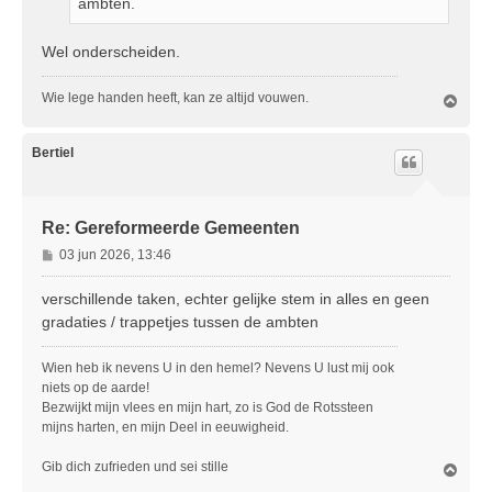
ambten.
Wel onderscheiden.
Wie lege handen heeft, kan ze altijd vouwen.
O
m
h
o
Bertiel
o
g
Re: Gereformeerde Gemeenten
B
03 jun 2026, 13:46
e
r
verschillende taken, echter gelijke stem in alles en geen
i
gradaties / trappetjes tussen de ambten
c
h
Wien heb ik nevens U in den hemel? Nevens U lust mij ook
t
niets op de aarde!
Bezwijkt mijn vlees en mijn hart, zo is God de Rotssteen
mijns harten, en mijn Deel in eeuwigheid.
Gib dich zufrieden und sei stille
O
m