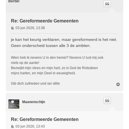
o
Bertiel
o
g
Re: Gereformeerde Gemeenten
B
03 jun 2026, 13:38
e
r
je kan het keurig verklaren, maar gereformeerd is het niet.
i
Geen onderscheid tussen alle 3 de ambten.
c
h
Wien heb ik nevens U in den hemel? Nevens U lust mij ook
t
niets op de aarde!
Bezwijkt mijn vlees en mijn hart, zo is God de Rotssteen
mijns harten, en mijn Deel in eeuwigheid.
Gib dich zufrieden und sei stille
O
m
h
o
Maanenschijn
o
g
Re: Gereformeerde Gemeenten
B
03 jun 2026, 13:43