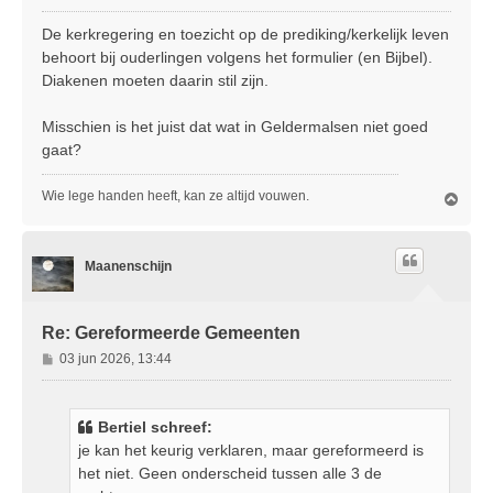
e
r
De kerkregering en toezicht op de prediking/kerkelijk leven
i
behoort bij ouderlingen volgens het formulier (en Bijbel).
c
Diakenen moeten daarin stil zijn.
h
t
Misschien is het juist dat wat in Geldermalsen niet goed
gaat?
Wie lege handen heeft, kan ze altijd vouwen.
O
m
h
o
Maanenschijn
o
g
Re: Gereformeerde Gemeenten
B
03 jun 2026, 13:44
e
r
i
Bertiel schreef:
c
je kan het keurig verklaren, maar gereformeerd is
h
het niet. Geen onderscheid tussen alle 3 de
t