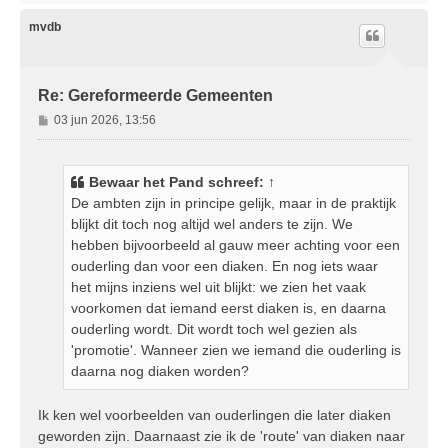
h
o
mvdb
o
g
Re: Gereformeerde Gemeenten
B
03 jun 2026, 13:56
e
r
i
Bewaar het Pand
schreef:
↑
c
De ambten zijn in principe gelijk, maar in de praktijk
h
blijkt dit toch nog altijd wel anders te zijn. We
t
hebben bijvoorbeeld al gauw meer achting voor een
ouderling dan voor een diaken. En nog iets waar
het mijns inziens wel uit blijkt: we zien het vaak
voorkomen dat iemand eerst diaken is, en daarna
ouderling wordt. Dit wordt toch wel gezien als
'promotie'. Wanneer zien we iemand die ouderling is
daarna nog diaken worden?
Ik ken wel voorbeelden van ouderlingen die later diaken
geworden zijn. Daarnaast zie ik de 'route' van diaken naar