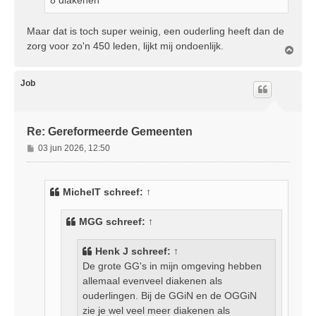
Maar dat is toch super weinig, een ouderling heeft dan de
zorg voor zo'n 450 leden, lijkt mij ondoenlijk.
O
m
h
o
Job
o
g
Re: Gereformeerde Gemeenten
B
03 jun 2026, 12:50
e
r
i
MichelT
schreef:
↑
c
h
MGG
schreef:
↑
t
Henk J
schreef:
↑
De grote GG's in mijn omgeving hebben
allemaal evenveel diakenen als
ouderlingen. Bij de GGiN en de OGGiN
zie je wel veel meer diakenen als