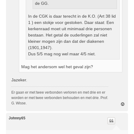
de GG.
In de CGK is daar terecht in de K.O. (Art 38 lid
1 ) een stokje voor gestoken. Daar staat: Een
kerkenraad moet uit minimaal drie personen
bestaan. Het getal de ouderlingen zal niet
kleiner mogen zijn dan dat der diakenen
(1901,1947).
Dus 5/5 mag nog wel maar 4/5 niet.
Mag het andersom wel het geval zijn?
Jazeker.
Er gaan er met twee verbonden verloren en met drie en er
worden er met twee verbonden behouden en met drie. Prof.
G. Wisse.
O
m
h
o
Johnny65
o
g