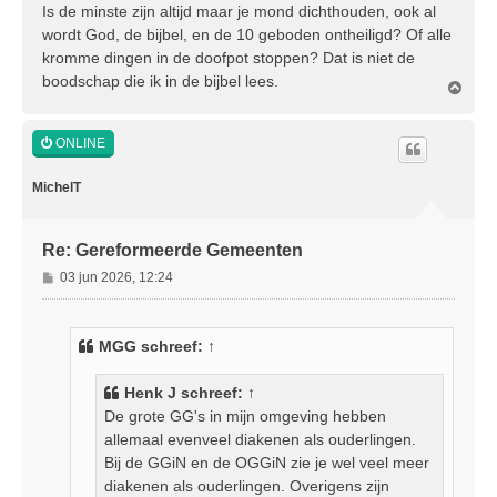
r
Is de minste zijn altijd maar je mond dichthouden, ook al
i
wordt God, de bijbel, en de 10 geboden ontheiligd? Of alle
c
kromme dingen in de doofpot stoppen? Dat is niet de
h
boodschap die ik in de bijbel lees.
t
O
m
h
o
ONLINE
o
g
MichelT
Re: Gereformeerde Gemeenten
B
03 jun 2026, 12:24
e
r
i
MGG
schreef:
↑
c
h
Henk J
schreef:
↑
t
De grote GG's in mijn omgeving hebben
allemaal evenveel diakenen als ouderlingen.
Bij de GGiN en de OGGiN zie je wel veel meer
diakenen als ouderlingen. Overigens zijn