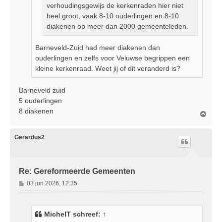
verhoudingsgewijs de kerkenraden hier niet
heel groot, vaak 8-10 ouderlingen en 8-10
diakenen op meer dan 2000 gemeenteleden.
Barneveld-Zuid had meer diakenen dan
ouderlingen en zelfs voor Veluwse begrippen een
kleine kerkenraad. Weet jij of dit veranderd is?
Barneveld zuid
5 ouderlingen
8 diakenen
O
m
h
o
Gerardus2
o
g
Re: Gereformeerde Gemeenten
B
03 jun 2026, 12:35
e
r
i
MichelT
schreef:
↑
c