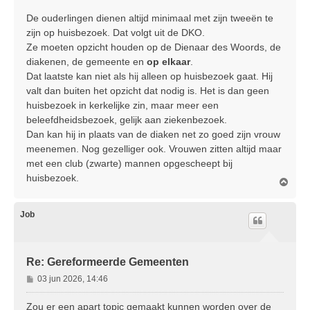
De ouderlingen dienen altijd minimaal met zijn tweeën te
zijn op huisbezoek. Dat volgt uit de DKO.
Ze moeten opzicht houden op de Dienaar des Woords, de
diakenen, de gemeente en
op elkaar
.
Dat laatste kan niet als hij alleen op huisbezoek gaat. Hij
valt dan buiten het opzicht dat nodig is. Het is dan geen
huisbezoek in kerkelijke zin, maar meer een
beleefdheidsbezoek, gelijk aan ziekenbezoek.
Dan kan hij in plaats van de diaken net zo goed zijn vrouw
meenemen. Nog gezelliger ook. Vrouwen zitten altijd maar
met een club (zwarte) mannen opgescheept bij
huisbezoek.
O
m
h
o
Job
o
g
Re: Gereformeerde Gemeenten
B
03 jun 2026, 14:46
e
r
Zou er een apart topic gemaakt kunnen worden over de