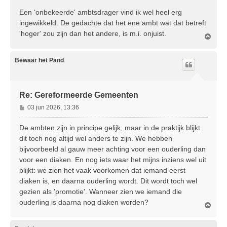
Een 'onbekeerde' ambtsdrager vind ik wel heel erg
ingewikkeld. De gedachte dat het ene ambt wat dat betreft
'hoger' zou zijn dan het andere, is m.i. onjuist.
O
m
h
o
Bewaar het Pand
o
g
Re: Gereformeerde Gemeenten
B
03 jun 2026, 13:36
e
r
De ambten zijn in principe gelijk, maar in de praktijk blijkt
i
dit toch nog altijd wel anders te zijn. We hebben
c
bijvoorbeeld al gauw meer achting voor een ouderling dan
h
voor een diaken. En nog iets waar het mijns inziens wel uit
t
blijkt: we zien het vaak voorkomen dat iemand eerst
diaken is, en daarna ouderling wordt. Dit wordt toch wel
gezien als 'promotie'. Wanneer zien we iemand die
ouderling is daarna nog diaken worden?
O
m
h