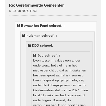
Re: Gereformeerde Gemeenten
B
03 jun 2026, 11:03
e
r
i
Bewaar het Pand
schreef:
↑
c
h
huisman
schreef:
↑
t
DDD
schreef:
↑
Job
schreef:
↑
Even tussen haakjes een ander
onderwerp: het viel me in het
nieuwsbericht op dat acht diakenen
best een groot aantal is - sowieso.
Even gespiekt op gergeminfo; zag
onder de Anbi-gegevens van Tricht-
Geldermalsen dat men in 2024 maar
liefst 11 diakenen had tegenover 8
ouderlingen. Boeiend, die
verhouding heb ik nog nooit gezien: