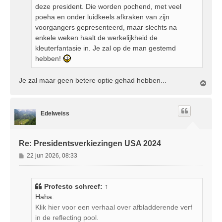
deze president. Die worden pochend, met veel
poeha en onder luidkeels afkraken van zijn
voorgangers gepresenteerd, maar slechts na
enkele weken haalt de werkelijkheid de
kleuterfantasie in. Je zal op de man gestemd
hebben!
Je zal maar geen betere optie gehad hebben...
O
m
h
o
Edelweiss
o
g
Re: Presidentsverkiezingen USA 2024
B
22 jun 2026, 08:33
e
r
i
Profesto
schreef:
↑
c
Haha:
h
Klik hier voor een verhaal over afbladderende verf
t
in de reflecting pool.