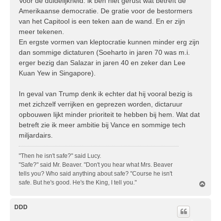
Voor de duidelijkheid: ik ben niet gerust wat betreft de
Amerikaanse democratie. De gratie voor de bestormers
van het Capitool is een teken aan de wand. En er zijn
meer tekenen.
En ergste vormen van kleptocratie kunnen minder erg zijn
dan sommige dictaturen (Soeharto in jaren 70 was m.i.
erger bezig dan Salazar in jaren 40 en zeker dan Lee
Kuan Yew in Singapore).
In geval van Trump denk ik echter dat hij vooral bezig is
met zichzelf verrijken en geprezen worden, dictaruur
opbouwen lijkt minder prioriteit te hebben bij hem. Wat dat
betreft zie ik meer ambitie bij Vance en sommige tech
miljardairs.
"Then he isn't safe?" said Lucy.
"Safe?" said Mr. Beaver. "Don't you hear what Mrs. Beaver
tells you? Who said anything about safe? "Course he isn't
safe. But he's good. He's the King, I tell you."
O
m
h
o
DDD
o