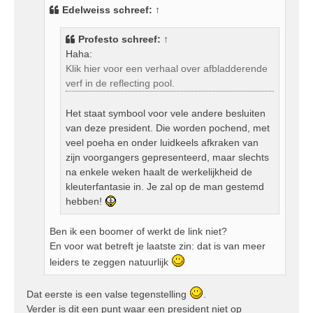
i
Edelweiss
schreef:
↑
c
h
Profesto
schreef:
↑
t
Haha:
Klik hier voor een verhaal over afbladderende
verf in de reflecting pool.
Het staat symbool voor vele andere besluiten
van deze president. Die worden pochend, met
veel poeha en onder luidkeels afkraken van
zijn voorgangers gepresenteerd, maar slechts
na enkele weken haalt de werkelijkheid de
kleuterfantasie in. Je zal op de man gestemd
hebben!
Ben ik een boomer of werkt de link niet?
En voor wat betreft je laatste zin: dat is van meer
leiders te zeggen natuurlijk
Dat eerste is een valse tegenstelling
.
Verder is dit een punt waar een president niet op