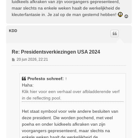
luidkeels afkraken van zijn voorgangers gepresenteerd,
maar slechts na enkele weken haalt de werkelijkheid de
kleuterfantasie in. Je zal op de man gestemd hebben!
O
m
h
o
KDD
o
g
Re: Presidentsverkiezingen USA 2024
B
20 jun 2026, 22:21
e
r
i
Profesto
schreef:
↑
c
Haha:
h
Klik hier voor een verhaal over afbladderende verf
t
in de reflecting pool.
Het staat symbool voor vele andere besluiten van
deze president. Die worden pochend, met veel
poeha en onder luidkeels afkraken van zijn
voorgangers gepresenteerd, maar slechts na
enkele weken haalt de werkelijkheid de