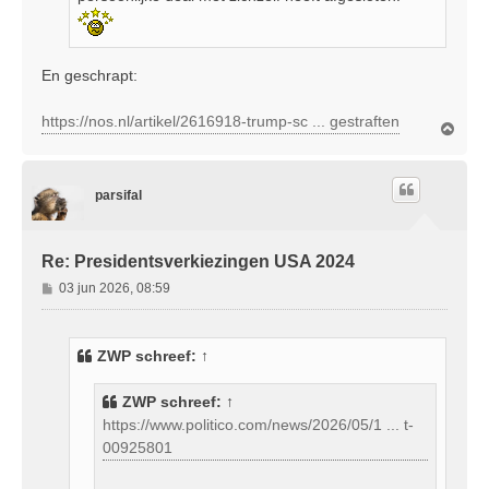
En geschrapt:
https://nos.nl/artikel/2616918-trump-sc ... gestraften
O
m
h
o
parsifal
o
g
Re: Presidentsverkiezingen USA 2024
B
03 jun 2026, 08:59
e
r
i
ZWP
schreef:
↑
c
h
ZWP
schreef:
↑
t
https://www.politico.com/news/2026/05/1 ... t-
00925801