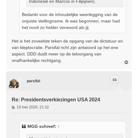
Indonesië en Marcos in Filipijnen).
Bedankt voor de inhoudelijke weerlegging van de
onjuiste stellingname. Ik was begonnen, maar had
het nooit zo helder verwoord als jij.
Het is het zoveelste teken de opgang van de dictatuur en
van kleptocratie. Parsifal richt zijn antwoord op het ene
aspect. DDD duidt meer op de teloorgang van
onafhankelijke rechtgang.
O
m
h
o
parsifal
o
g
Re: Presidentsverkiezingen USA 2024
B
19 mei 2026, 21:32
e
r
i
MGG
schreef:
↑
c
h