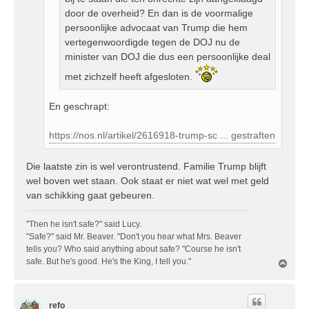
door de overheid? En dan is de voormalige
persoonlijke advocaat van Trump die hem
vertegenwoordigde tegen de DOJ nu de
minister van DOJ die dus een persoonlijke deal
met zichzelf heeft afgesloten.
En geschrapt:
https://nos.nl/artikel/2616918-trump-sc ... gestraften
Die laatste zin is wel verontrustend. Familie Trump blijft
wel boven wet staan. Ook staat er niet wat wel met geld
van schikking gaat gebeuren.
"Then he isn't safe?" said Lucy.
"Safe?" said Mr. Beaver. "Don't you hear what Mrs. Beaver
tells you? Who said anything about safe? "Course he isn't
safe. But he's good. He's the King, I tell you."
O
m
h
o
refo
o