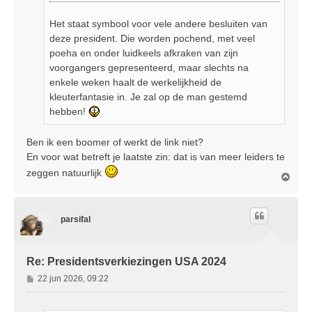
Het staat symbool voor vele andere besluiten van
deze president. Die worden pochend, met veel
poeha en onder luidkeels afkraken van zijn
voorgangers gepresenteerd, maar slechts na
enkele weken haalt de werkelijkheid de
kleuterfantasie in. Je zal op de man gestemd
hebben!
Ben ik een boomer of werkt de link niet?
En voor wat betreft je laatste zin: dat is van meer leiders te
zeggen natuurlijk
O
m
h
o
parsifal
o
g
Re: Presidentsverkiezingen USA 2024
B
22 jun 2026, 09:22
e
r