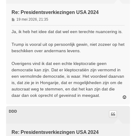
g
Re: Presidentsverkiezingen USA 2024
B
19 mei 2026, 21:35
e
r
Ja, ik heb het idee dat dat wel een terechte nuancering is.
i
c
Trump is vooral uit op persoonlijk gewin, niet zozeer op het
h
beschikken over andermans levens.
t
Overigens vind ik dat een echte kleptocratie geen
democratie kan zijn. Dat er kleptocratiën zijn vermomd in
een vermolmde democratie, is waar. Het voordeel daarvan
is, dat zie je in Hongarije, dat er mogelijkheden zijn om de
autocraat weg te stemmen, en dat het kan zijn dat die
daar dan ook oprecht of geveinsd in meegaat.
O
m
h
o
DDD
o
g
Re: Presidentsverkiezingen USA 2024