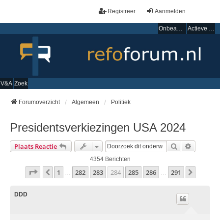
Registreer
Aanmelden
Onbeantwoorde onderwerpen
Actieve onderwerpen
V&A
Zoek
Forumoverzicht
Algemeen
Politiek
Presidentsverkiezingen USA 2024
Zoek
Uitgebre
Plaats Reactie
4354 Berichten
Pagina
284
Van
291
1
282
283
284
285
286
291
Vorige
Volgen
…
…
DDD