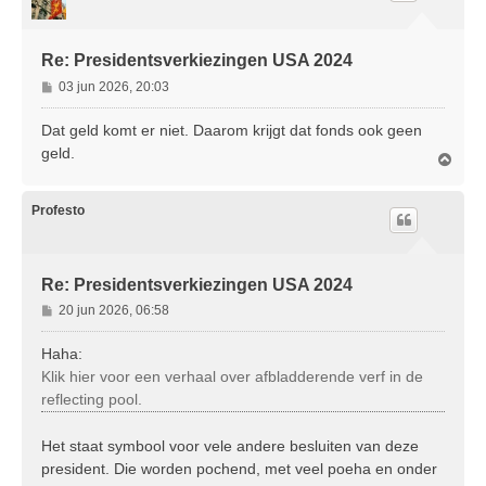
g
Re: Presidentsverkiezingen USA 2024
B
03 jun 2026, 20:03
e
r
Dat geld komt er niet. Daarom krijgt dat fonds ook geen
i
geld.
O
c
m
h
h
t
o
Profesto
o
g
Re: Presidentsverkiezingen USA 2024
B
20 jun 2026, 06:58
e
r
Haha:
i
Klik hier voor een verhaal over afbladderende verf in de
c
reflecting pool.
h
t
Het staat symbool voor vele andere besluiten van deze
president. Die worden pochend, met veel poeha en onder