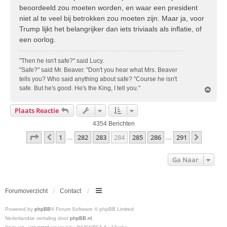
beoordeeld zou moeten worden, en waar een president
niet al te veel bij betrokken zou moeten zijn. Maar ja, voor
Trump lijkt het belangrijker dan iets triviaals als inflatie, of
een oorlog.
"Then he isn't safe?" said Lucy.
"Safe?" said Mr. Beaver. "Don't you hear what Mrs. Beaver
tells you? Who said anything about safe? "Course he isn't
safe. But he's good. He's the King, I tell you."
O
m
h
Plaats Reactie
o
o
4354 Berichten
g
Pagina
284
Van
291
1
282
283
284
285
286
291
Vorige
Volgen
…
…
Ga Naar
Forumoverzicht
Contact
Powered by
phpBB
® Forum Software © phpBB Limited
Nederlandse vertaling door
phpBB.nl
.