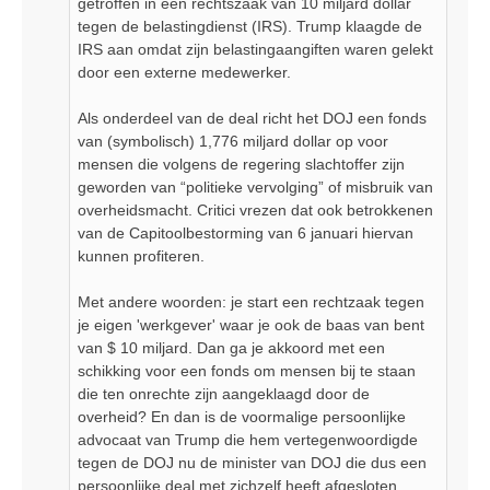
getroffen in een rechtszaak van 10 miljard dollar
tegen de belastingdienst (IRS). Trump klaagde de
IRS aan omdat zijn belastingaangiften waren gelekt
door een externe medewerker.
Als onderdeel van de deal richt het DOJ een fonds
van (symbolisch) 1,776 miljard dollar op voor
mensen die volgens de regering slachtoffer zijn
geworden van “politieke vervolging” of misbruik van
overheidsmacht. Critici vrezen dat ook betrokkenen
van de Capitoolbestorming van 6 januari hiervan
kunnen profiteren.
Met andere woorden: je start een rechtzaak tegen
je eigen 'werkgever' waar je ook de baas van bent
van $ 10 miljard. Dan ga je akkoord met een
schikking voor een fonds om mensen bij te staan
die ten onrechte zijn aangeklaagd door de
overheid? En dan is de voormalige persoonlijke
advocaat van Trump die hem vertegenwoordigde
tegen de DOJ nu de minister van DOJ die dus een
persoonlijke deal met zichzelf heeft afgesloten.