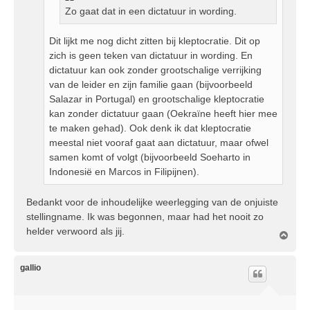
Zo gaat dat in een dictatuur in wording.
Dit lijkt me nog dicht zitten bij kleptocratie. Dit op
zich is geen teken van dictatuur in wording. En
dictatuur kan ook zonder grootschalige verrijking
van de leider en zijn familie gaan (bijvoorbeeld
Salazar in Portugal) en grootschalige kleptocratie
kan zonder dictatuur gaan (Oekraïne heeft hier mee
te maken gehad). Ook denk ik dat kleptocratie
meestal niet vooraf gaat aan dictatuur, maar ofwel
samen komt of volgt (bijvoorbeeld Soeharto in
Indonesië en Marcos in Filipijnen).
Bedankt voor de inhoudelijke weerlegging van de onjuiste
stellingname. Ik was begonnen, maar had het nooit zo
helder verwoord als jij.
O
m
h
o
gallio
o
g