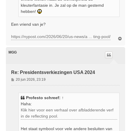
kleuterfantasie in. Je zal op de man gestemd
hebben!
Een vriend van je?
https://nypost.com/2026/06/20/us-news/a ... ting-pool/
O
m
h
o
MGG
o
g
Re: Presidentsverkiezingen USA 2024
B
20 jun 2026, 23:19
e
r
i
Profesto
schreef:
↑
c
Haha:
h
Klik hier voor een verhaal over afbladderende verf
t
in de reflecting pool.
Het staat symbool voor vele andere besluiten van