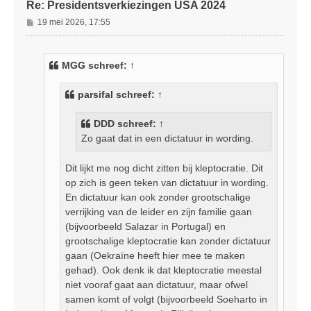
Re: Presidentsverkiezingen USA 2024
B
19 mei 2026, 17:55
e
r
i
MGG
schreef:
↑
c
h
parsifal
schreef:
↑
t
DDD
schreef:
↑
Zo gaat dat in een dictatuur in wording.
Dit lijkt me nog dicht zitten bij kleptocratie. Dit
op zich is geen teken van dictatuur in wording.
En dictatuur kan ook zonder grootschalige
verrijking van de leider en zijn familie gaan
(bijvoorbeeld Salazar in Portugal) en
grootschalige kleptocratie kan zonder dictatuur
gaan (Oekraïne heeft hier mee te maken
gehad). Ook denk ik dat kleptocratie meestal
niet vooraf gaat aan dictatuur, maar ofwel
samen komt of volgt (bijvoorbeeld Soeharto in