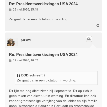
Re: Presidentsverkiezingen USA 2024
B
19 mei 2026, 15:48
e
r
Zo gaat dat in een dictatuur in wording.
i
O
c
m
h
h
t
o
parsifal
o
g
Re: Presidentsverkiezingen USA 2024
B
19 mei 2026, 16:02
e
r
i
DDD
schreef:
↑
c
Zo gaat dat in een dictatuur in wording.
h
t
Dit lijkt me nog dicht zitten bij kleptocratie. Dit op zich is
geen teken van dictatuur in wording. En dictatuur kan ook
zonder grootschalige verrijking van de leider en zijn familie
gaan (bijvoorbeeld Salazar in Portugal) en grootschalige