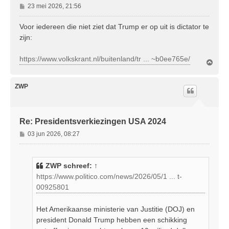
B
23 mei 2026, 21:56
e
r
Voor iedereen die niet ziet dat Trump er op uit is dictator te
i
zijn:
c
h
https://www.volkskrant.nl/buitenland/tr ... ~b0ee765e/
t
O
m
h
o
ZWP
o
g
Re: Presidentsverkiezingen USA 2024
B
03 jun 2026, 08:27
e
r
i
ZWP
schreef:
↑
c
https://www.politico.com/news/2026/05/1 ... t-
h
00925801
t
Het Amerikaanse ministerie van Justitie (DOJ) en
president Donald Trump hebben een schikking