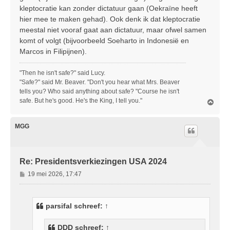
kleptocratie kan zonder dictatuur gaan (Oekraïne heeft
hier mee te maken gehad). Ook denk ik dat kleptocratie
meestal niet vooraf gaat aan dictatuur, maar ofwel samen
komt of volgt (bijvoorbeeld Soeharto in Indonesië en
Marcos in Filipijnen).
"Then he isn't safe?" said Lucy.
"Safe?" said Mr. Beaver. "Don't you hear what Mrs. Beaver
tells you? Who said anything about safe? "Course he isn't
safe. But he's good. He's the King, I tell you."
O
m
h
o
MGG
o
g
Re: Presidentsverkiezingen USA 2024
B
19 mei 2026, 17:47
e
r
i
parsifal
schreef:
↑
c
h
DDD
schreef:
↑
t