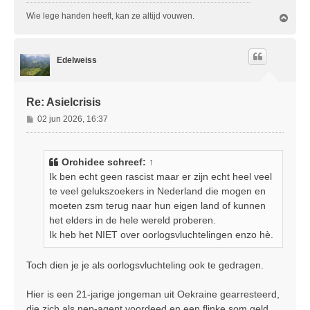
t
Wie lege handen heeft, kan ze altijd vouwen.
O
m
h
o
Edelweiss
o
g
Re: Asielcrisis
B
02 jun 2026, 16:37
e
r
i
Orchidee
schreef:
↑
c
Ik ben echt geen rascist maar er zijn echt heel veel
h
te veel gelukszoekers in Nederland die mogen en
t
moeten zsm terug naar hun eigen land of kunnen
het elders in de hele wereld proberen.
Ik heb het NIET over oorlogsvluchtelingen enzo hè.
Toch dien je je als oorlogsvluchteling ook te gedragen.
Hier is een 21-jarige jongeman uit Oekraine gearresteerd,
die zich als nep-agent voordeed en een flinke som geld