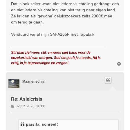
Dat is ook zeker waar, niet iedere vluchteling gedraagt zich
en niet iedere 'vluchteling' kan niet terug naar eigen land.
Ze krijgen als 'gewone' gelukszoekers zelfs 2000€ mee
om terug te gaan.
Verstuurd vanaf mijn SM-A165F met Tapatalk
Stil mijn ziel wees stil, en wees niet bang voor de
onzekerheid van morgen. God omgeeft je steeds, Hij is
erbij, in je beproevingen en zorgen!
O
m
h
o
Maanenschijn
o
g
Re: Asielcrisis
B
02 jun 2026, 20:06
e
r
i
parsifal schreef:
c