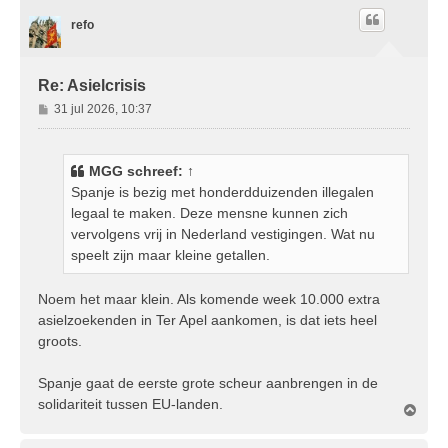
o
refo
o
g
Re: Asielcrisis
B
31 jul 2026, 10:37
e
r
i
MGG
schreef:
↑
c
Spanje is bezig met honderdduizenden illegalen
h
legaal te maken. Deze mensne kunnen zich
t
vervolgens vrij in Nederland vestigingen. Wat nu
speelt zijn maar kleine getallen.
Noem het maar klein. Als komende week 10.000 extra
asielzoekenden in Ter Apel aankomen, is dat iets heel
groots.
Spanje gaat de eerste grote scheur aanbrengen in de
solidariteit tussen EU-landen.
O
m
h