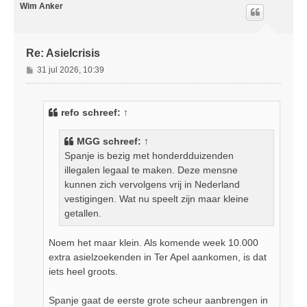
o
Wim Anker
o
g
Re: Asielcrisis
B
31 jul 2026, 10:39
e
r
i
refo
schreef:
↑
c
h
MGG
schreef:
↑
t
Spanje is bezig met honderdduizenden
illegalen legaal te maken. Deze mensne
kunnen zich vervolgens vrij in Nederland
vestigingen. Wat nu speelt zijn maar kleine
getallen.
Noem het maar klein. Als komende week 10.000
extra asielzoekenden in Ter Apel aankomen, is dat
iets heel groots.
Spanje gaat de eerste grote scheur aanbrengen in