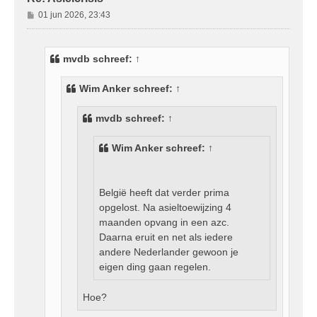
B
01 jun 2026, 23:43
e
r
i
mvdb
schreef:
↑
c
h
Wim Anker
schreef:
↑
t
mvdb
schreef:
↑
Wim Anker
schreef:
↑
België heeft dat verder prima
opgelost. Na asieltoewijzing 4
maanden opvang in een azc.
Daarna eruit en net als iedere
andere Nederlander gewoon je
eigen ding gaan regelen.
Hoe?