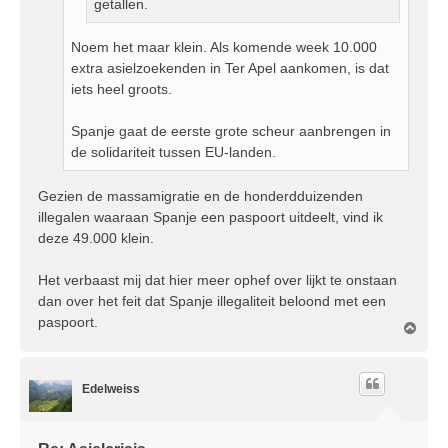
getallen.
Noem het maar klein. Als komende week 10.000
extra asielzoekenden in Ter Apel aankomen, is dat
iets heel groots.
Spanje gaat de eerste grote scheur aanbrengen in
de solidariteit tussen EU-landen.
Gezien de massamigratie en de honderdduizenden
illegalen waaraan Spanje een paspoort uitdeelt, vind ik
deze 49.000 klein.
Het verbaast mij dat hier meer ophef over lijkt te onstaan
dan over het feit dat Spanje illegaliteit beloond met een
paspoort.
O
m
h
o
Edelweiss
o
g