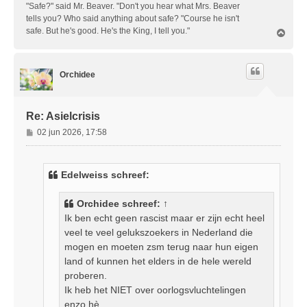
"Safe?" said Mr. Beaver. "Don't you hear what Mrs. Beaver
tells you? Who said anything about safe? "Course he isn't
safe. But he's good. He's the King, I tell you."
O
m
h
o
Orchidee
o
g
Re: Asielcrisis
B
02 jun 2026, 17:58
e
r
i
Edelweiss schreef:
c
h
Orchidee
schreef:
↑
t
Ik ben echt geen rascist maar er zijn echt heel
veel te veel gelukszoekers in Nederland die
mogen en moeten zsm terug naar hun eigen
land of kunnen het elders in de hele wereld
proberen.
Ik heb het NIET over oorlogsvluchtelingen
enzo hè.