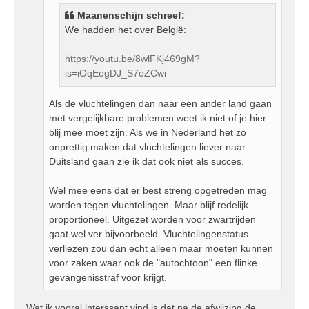
h
Maanenschijn
schreef:
↑
t
We hadden het over België:
https://youtu.be/8wlFKj469gM?
is=iOqEogDJ_S7oZCwi
Als de vluchtelingen dan naar een ander land gaan
met vergelijkbare problemen weet ik niet of je hier
blij mee moet zijn. Als we in Nederland het zo
onprettig maken dat vluchtelingen liever naar
Duitsland gaan zie ik dat ook niet als succes.
Wel mee eens dat er best streng opgetreden mag
worden tegen vluchtelingen. Maar blijf redelijk
proportioneel. Uitgezet worden voor zwartrijden
gaat wel ver bijvoorbeeld. Vluchtelingenstatus
verliezen zou dan echt alleen maar moeten kunnen
voor zaken waar ook de "autochtoon" een flinke
gevangenisstraf voor krijgt.
Wat ik vooral interssant vind is dat na de afwijzing de