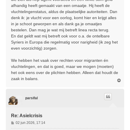
afhandig heeft gemaakt van een omaatje. Hij heeft de
vluchtelingenstatus, aldus de plaatselijke autoriteiten. Dan
denk ik: je vlucht voor een oorlog, komt hier en krijgt alles
in je schoot geworpen en als dank ga je omaatjes
bestelen. Dan mag je wat mij betreft linea recta terug.
En dat geldt wat mij betreft ook voor o.a. de ontelbare
Syriers in Europa die regelmatig voor narigheid (ik zeg het
even voorzichtig) zorgen.
We hebben het vaak over rechten voor migranten én
vluchtelingen, en dat is goed, maar we mogen (moeten)
het ook eens over de plichten hebben. Alleen dat houdt de
zaak in balans.
O
m
h
o
parsifal
o
g
Re: Asielcrisis
B
02 jun 2026, 17:14
e