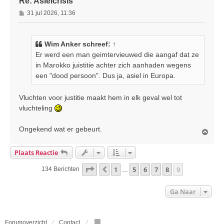
Re: Asielcrisis
B
31 jul 2026, 11:36
e
r
i
Wim Anker
schreef:
↑
c
Er werd een man geimtervieuwed die aangaf dat ze
h
in Marokko juistitie achter zich aanhaden wegens
t
een "dood persoon". Dus ja, asiel in Europa.
Vluchten voor justitie maakt hem in elk geval wel tot
vluchteling
Ongekend wat er gebeurt.
O
m
h
Plaats Reactie
o
o
Pagina
9
Van
9
1
5
6
7
8
9
Vorige
134 Berichten
…
g
Ga Naar
Forumoverzicht
Contact