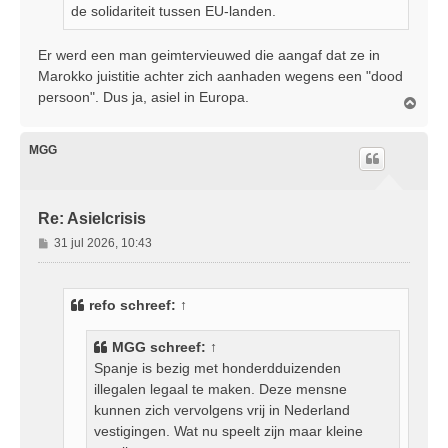
de solidariteit tussen EU-landen.
Er werd een man geimtervieuwed die aangaf dat ze in
Marokko juistitie achter zich aanhaden wegens een "dood
persoon". Dus ja, asiel in Europa.
O
m
h
o
MGG
o
g
Re: Asielcrisis
B
31 jul 2026, 10:43
e
r
i
refo
schreef:
↑
c
h
MGG
schreef:
↑
t
Spanje is bezig met honderdduizenden
illegalen legaal te maken. Deze mensne
kunnen zich vervolgens vrij in Nederland
vestigingen. Wat nu speelt zijn maar kleine