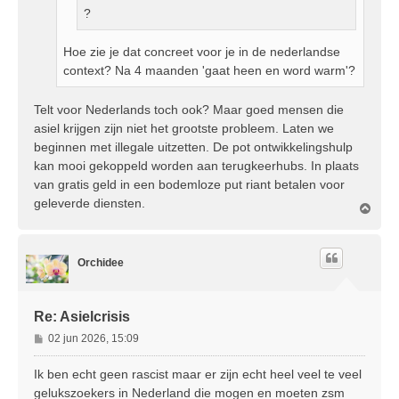
?
Hoe zie je dat concreet voor je in de nederlandse
context? Na 4 maanden 'gaat heen en word warm'?
Telt voor Nederlands toch ook? Maar goed mensen die
asiel krijgen zijn niet het grootste probleem. Laten we
beginnen met illegale uitzetten. De pot ontwikkelingshulp
kan mooi gekoppeld worden aan terugkeerhubs. In plaats
van gratis geld in een bodemloze put riant betalen voor
geleverde diensten.
O
m
h
o
Orchidee
o
g
Re: Asielcrisis
B
02 jun 2026, 15:09
e
r
Ik ben echt geen rascist maar er zijn echt heel veel te veel
i
gelukszoekers in Nederland die mogen en moeten zsm