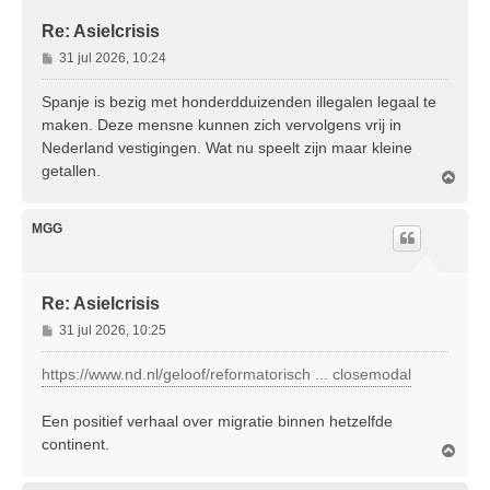
Re: Asielcrisis
B
31 jul 2026, 10:24
e
r
Spanje is bezig met honderdduizenden illegalen legaal te
i
maken. Deze mensne kunnen zich vervolgens vrij in
c
Nederland vestigingen. Wat nu speelt zijn maar kleine
h
getallen.
t
O
m
h
o
MGG
o
g
Re: Asielcrisis
B
31 jul 2026, 10:25
e
r
https://www.nd.nl/geloof/reformatorisch ... closemodal
i
c
Een positief verhaal over migratie binnen hetzelfde
h
continent.
t
O
m
h