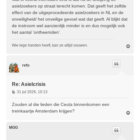
asielzoekers op straat terecht komen. Dat geeft het zelfde
effect van de uitgeprocedeerde asielzoekers in NL en de
onveiligheid/ het onveilige gevoel wat dat geeft. Al blijkt dat
de instroom wel aanzienlijk minder is en dus mogelijk ook
het aantal ‘ontheemden’.
Wie lege handen heeft, kan ze altijd vouwen.
O
m
h
o
refo
o
g
Re: Asielcrisis
B
31 jul 2026, 10:13
e
r
Zouden al die lieden die Ceuta binnenkomen een
i
treinkaartje Amsterdam krijgen?
O
c
m
h
h
t
o
MGG
o
g