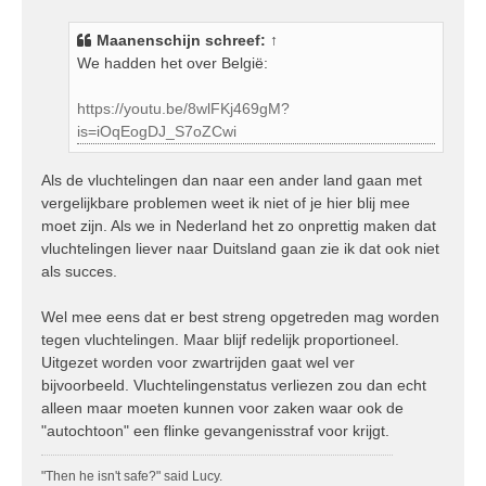
r
i
Maanenschijn
schreef:
↑
c
We hadden het over België:
h
t
https://youtu.be/8wlFKj469gM?
is=iOqEogDJ_S7oZCwi
Als de vluchtelingen dan naar een ander land gaan met
vergelijkbare problemen weet ik niet of je hier blij mee
moet zijn. Als we in Nederland het zo onprettig maken dat
vluchtelingen liever naar Duitsland gaan zie ik dat ook niet
als succes.
Wel mee eens dat er best streng opgetreden mag worden
tegen vluchtelingen. Maar blijf redelijk proportioneel.
Uitgezet worden voor zwartrijden gaat wel ver
bijvoorbeeld. Vluchtelingenstatus verliezen zou dan echt
alleen maar moeten kunnen voor zaken waar ook de
"autochtoon" een flinke gevangenisstraf voor krijgt.
"Then he isn't safe?" said Lucy.