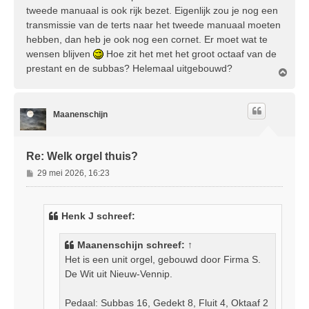
tweede manuaal is ook rijk bezet. Eigenlijk zou je nog een
transmissie van de terts naar het tweede manuaal moeten
hebben, dan heb je ook nog een cornet. Er moet wat te
wensen blijven
Hoe zit het met het groot octaaf van de
prestant en de subbas? Helemaal uitgebouwd?
O
m
h
o
Maanenschijn
o
g
Re: Welk orgel thuis?
B
29 mei 2026, 16:23
e
r
i
Henk J schreef:
c
h
Maanenschijn
schreef:
↑
t
Het is een unit orgel, gebouwd door Firma S.
De Wit uit Nieuw-Vennip.
Pedaal: Subbas 16, Gedekt 8, Fluit 4, Oktaaf 2