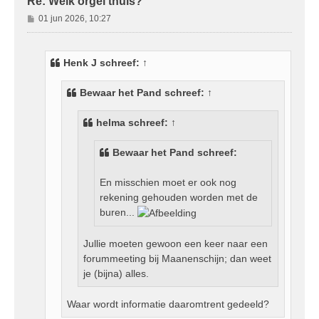
Re: Welk orgel thuis?
B
01 jun 2026, 10:27
e
r
i
Henk J
schreef:
↑
c
h
Bewaar het Pand
schreef:
↑
t
helma
schreef:
↑
Bewaar het Pand schreef:
En misschien moet er ook nog
rekening gehouden worden met de
buren...
Jullie moeten gewoon een keer naar een
forummeeting bij Maanenschijn; dan weet
je (bijna) alles.
Waar wordt informatie daaromtrent gedeeld?