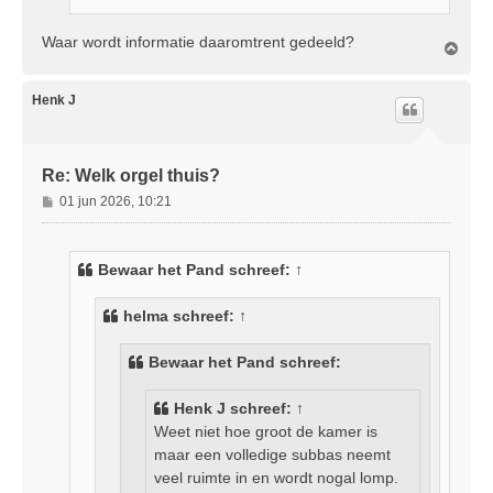
Waar wordt informatie daaromtrent gedeeld?
O
m
h
o
Henk J
o
g
Re: Welk orgel thuis?
B
01 jun 2026, 10:21
e
r
i
Bewaar het Pand
schreef:
↑
c
h
helma
schreef:
↑
t
Bewaar het Pand schreef:
Henk J
schreef:
↑
Weet niet hoe groot de kamer is
maar een volledige subbas neemt
veel ruimte in en wordt nogal lomp.