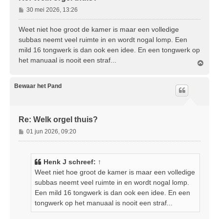
B
30 mei 2026, 13:26
e
r
Weet niet hoe groot de kamer is maar een volledige
i
subbas neemt veel ruimte in en wordt nogal lomp. Een
c
mild 16 tongwerk is dan ook een idee. En een tongwerk op
h
het manuaal is nooit een straf...
t
O
m
h
o
Bewaar het Pand
o
g
Re: Welk orgel thuis?
B
01 jun 2026, 09:20
e
r
i
Henk J
schreef:
↑
c
Weet niet hoe groot de kamer is maar een volledige
h
subbas neemt veel ruimte in en wordt nogal lomp.
t
Een mild 16 tongwerk is dan ook een idee. En een
tongwerk op het manuaal is nooit een straf...