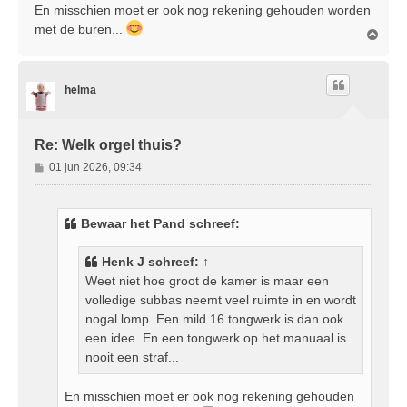
En misschien moet er ook nog rekening gehouden worden
met de buren...
O
m
h
o
helma
o
g
Re: Welk orgel thuis?
B
01 jun 2026, 09:34
e
r
i
Bewaar het Pand schreef:
c
h
Henk J
schreef:
↑
t
Weet niet hoe groot de kamer is maar een
volledige subbas neemt veel ruimte in en wordt
nogal lomp. Een mild 16 tongwerk is dan ook
een idee. En een tongwerk op het manuaal is
nooit een straf...
En misschien moet er ook nog rekening gehouden