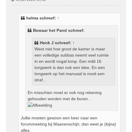
e
r
i
helma
schreef:
↑
c
h
Bewaar het Pand schreef:
t
Henk J
schreef:
↑
Weet niet hoe groot de kamer is maar
een volledige subbas neemt veel ruimte
in en wordt nogal lomp. Een mild 16
tongwerk is dan ook een idee. En een
tongwerk op het manuaal is nooit een
straf...
En misschien moet er ook nog rekening
gehouden worden met de buren...
Jullie moeten gewoon een keer naar een
forummeeting bij Maanenschijn; dan weet je (bijna)
alles.