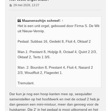
B
29 mei 2026, 13:27
e
r
i
Maanenschijn
schreef:
↑
c
Het is een unit orgel, gebouwd door Firma S. De Wit
h
uit Nieuw-Vennip.
t
Pedaal: Subbas 16, Gedekt 8, Fluit 4, Oktaaf 2
Man.1: Prestant 8, Holpijp 8, Octaaf 4, Quint 2 2/3,
Oktaaf 2, Terts 1 3/5.
Man. 2: Bourdon 8, Prestant 4, Fluit 4, Nasard 2
2/3, Woudfluit 2, Flageolet 1.
Tremulant.
Dar kun je nog een hoop kanten mee op, sesquialter
samenstellen op het hoofdwerk en met de octaaf 2 heb je
dan gewoon een mini-mixtuur, meer dan genoeg voor de
huiskamer. Die 2' in het pedaal is mooi uitkomend en het