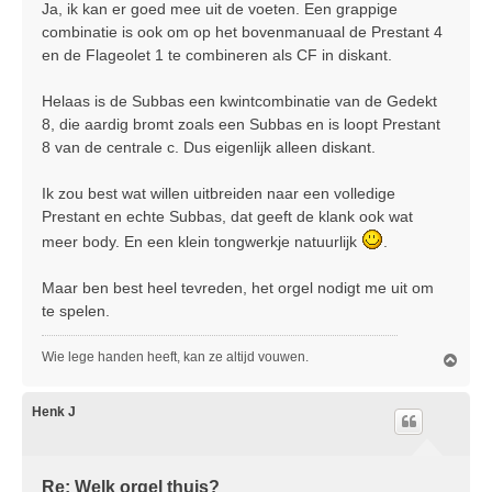
Ja, ik kan er goed mee uit de voeten. Een grappige
combinatie is ook om op het bovenmanuaal de Prestant 4
en de Flageolet 1 te combineren als CF in diskant.
Helaas is de Subbas een kwintcombinatie van de Gedekt
8, die aardig bromt zoals een Subbas en is loopt Prestant
8 van de centrale c. Dus eigenlijk alleen diskant.
Ik zou best wat willen uitbreiden naar een volledige
Prestant en echte Subbas, dat geeft de klank ook wat
meer body. En een klein tongwerkje natuurlijk
.
Maar ben best heel tevreden, het orgel nodigt me uit om
te spelen.
Wie lege handen heeft, kan ze altijd vouwen.
O
m
h
o
Henk J
o
g
Re: Welk orgel thuis?