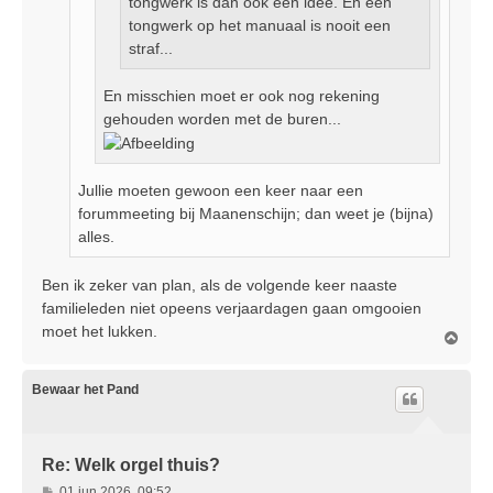
tongwerk is dan ook een idee. En een
tongwerk op het manuaal is nooit een
straf...
En misschien moet er ook nog rekening
gehouden worden met de buren...
Jullie moeten gewoon een keer naar een
forummeeting bij Maanenschijn; dan weet je (bijna)
alles.
Ben ik zeker van plan, als de volgende keer naaste
familieleden niet opeens verjaardagen gaan omgooien
moet het lukken.
O
m
h
o
Bewaar het Pand
o
g
Re: Welk orgel thuis?
B
01 jun 2026, 09:52