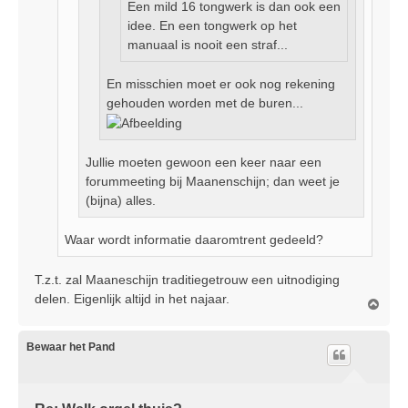
Een mild 16 tongwerk is dan ook een
idee. En een tongwerk op het
manuaal is nooit een straf...
En misschien moet er ook nog rekening
gehouden worden met de buren...
Jullie moeten gewoon een keer naar een
forummeeting bij Maanenschijn; dan weet je
(bijna) alles.
Waar wordt informatie daaromtrent gedeeld?
T.z.t. zal Maaneschijn traditiegetrouw een uitnodiging
delen. Eigenlijk altijd in het najaar.
O
m
h
o
Bewaar het Pand
o
g