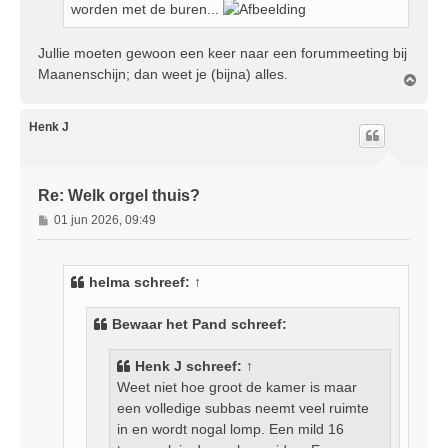
worden met de buren...
Jullie moeten gewoon een keer naar een forummeeting bij
Maanenschijn; dan weet je (bijna) alles.
O
m
h
o
Henk J
o
g
Re: Welk orgel thuis?
B
01 jun 2026, 09:49
e
r
i
helma
schreef:
↑
c
h
Bewaar het Pand schreef:
t
Henk J
schreef:
↑
Weet niet hoe groot de kamer is maar
een volledige subbas neemt veel ruimte
in en wordt nogal lomp. Een mild 16