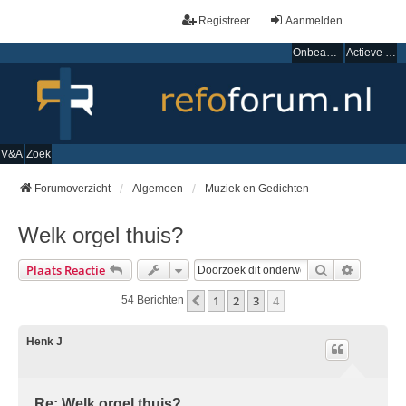
Registreer
Aanmelden
Onbeantwoorde onderwerpen
Actieve onderwerpen
V&A
Zoek
Forumoverzicht
Algemeen
Muziek en Gedichten
Welk orgel thuis?
Zoek
Uitgebre
Plaats Reactie
1
2
3
4
Vorige
54 Berichten
Henk J
Re: Welk orgel thuis?