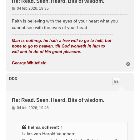
Re: Read. Seen. Heard. Bits of wisdom.
B
04 feb 2026, 19:35
e
r
Faith is believing with the eyes of your heart what you
i
cannot see with the eyes of your head.
c
h
Man is nothing: he hath a free will to go to hell, but
t
none to go to heaven, till God worketh in him to
will and to do of His good pleasure.
George Whitefield
O
m
h
o
DDD
o
g
Re: Read. Seen. Heard. Bits of wisdom.
B
04 feb 2026, 19:48
e
r
i
helma
schreef:
↑
c
Ik las van Harold Vaughan:
h