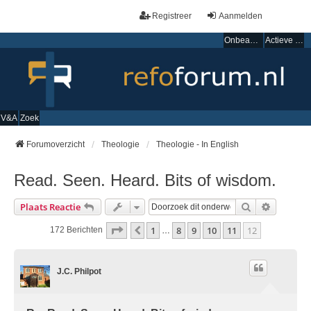
Registreer
Aanmelden
Onbeantwoorde onderwerpen
Actieve onderwerpen
V&A
Zoek
Forumoverzicht
Theologie
Theologie - In English
Read. Seen. Heard. Bits of wisdom.
Zoek
Uitgebre
Plaats Reactie
Pagina
12
Van
12
1
8
9
10
11
12
Vorige
172 Berichten
…
J.C. Philpot