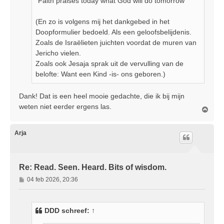
"Faith praises today what God will do tomorrow"
t
(En zo is volgens mij het dankgebed in het
Doopformulier bedoeld. Als een geloofsbelijdenis.
Zoals de Israëlieten juichten voordat de muren van
Jericho vielen.
Zoals ook Jesaja sprak uit de vervulling van de
belofte: Want een Kind -is- ons geboren.)
Dank! Dat is een heel mooie gedachte, die ik bij mijn
weten niet eerder ergens las.
O
m
h
o
Arja
o
g
Re: Read. Seen. Heard. Bits of wisdom.
B
04 feb 2026, 20:36
e
r
i
DDD
schreef:
↑
c
h