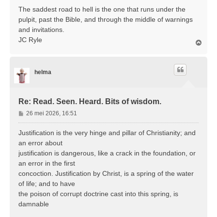
r
The saddest road to hell is the one that runs under the
i
pulpit, past the Bible, and through the middle of warnings
c
and invitations.
h
JC Ryle
t
O
m
h
o
helma
o
g
Re: Read. Seen. Heard. Bits of wisdom.
B
26 mei 2026, 16:51
e
r
Justification is the very hinge and pillar of Christianity; and
i
an error about
c
justification is dangerous, like a crack in the foundation, or
h
an error in the first
t
concoction. Justification by Christ, is a spring of the water
of life; and to have
the poison of corrupt doctrine cast into this spring, is
damnable