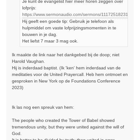
Je kunt de evangelist hier meer horen zeggen over
lofprijs:
https://www.sermonaudio.com/sermons/111725182317248
Hij geeft een goede tip: Gebruik je telefoon als
hulpmiddel om vaste lofprijzingsmomenten in te
bouwen in je dag.
Het liefst 7 maar 3 mag ook.
Ik maakte de link naar het dankgebed bij de doop; niet
Harold Vaughan.
Hij is inderdaad baptist. (Ik 'ken' hem inderdaad van de
meditaties voor de United Prayercall. Heb hem ontmoet en
gesproken in New York op de Foundations Conference
2023)
Ik las nog een spreuk van hem:
The people who created the Tower of Babel showed
tremendous unity, but they were united against the will of
God.
It is better to be divided by truth; than united in error.