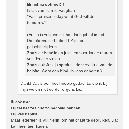
helma
schreef:
↑
t
Ik las van Harold Vaughan:
"Faith praises today what God will do
tomorrow"
(En zo is volgens mij het dankgebed in het
Doopformulier bedoeld. Als een
geloofsbelijdenis.
Zoals de Israëlieten juichten voordat de muren
van Jericho vielen.
Zoals ook Jesaja sprak uit de vervulling van de
belofte: Want een Kind -is- ons geboren.)
Dank! Dat is een heel mooie gedachte, die ik bij
mijn weten niet eerder ergens las.
Ik ook niet.
Hij zal het zelf niet zo bedoeld hebben.
Hij was baptist
Maar iedereen is vrij hierin, om het citaat te gebruiken. Dat
kan heel teer liggen.