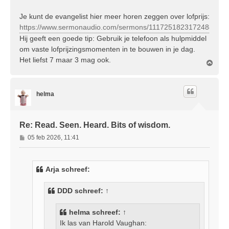
Je kunt de evangelist hier meer horen zeggen over lofprijs:
https://www.sermonaudio.com/sermons/1117251823172488
Hij geeft een goede tip: Gebruik je telefoon als hulpmiddel
om vaste lofprijzingsmomenten in te bouwen in je dag.
Het liefst 7 maar 3 mag ook.
O
m
h
o
helma
o
g
Re: Read. Seen. Heard. Bits of wisdom.
B
05 feb 2026, 11:41
e
r
i
Arja schreef:
c
h
DDD
schreef:
↑
t
helma
schreef:
↑
Ik las van Harold Vaughan: