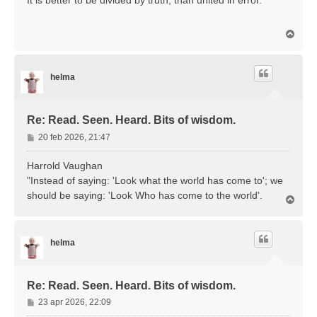
O
m
h
o
helma
o
g
Re: Read. Seen. Heard. Bits of wisdom.
B
20 feb 2026, 21:47
e
r
Harrold Vaughan
i
"Instead of saying: 'Look what the world has come to'; we
c
should be saying: 'Look Who has come to the world'.
O
h
m
t
h
o
helma
o
g
Re: Read. Seen. Heard. Bits of wisdom.
B
23 apr 2026, 22:09
e