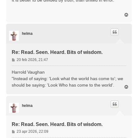
O
m
h
o
helma
o
g
Re: Read. Seen. Heard. Bits of wisdom.
B
20 feb 2026, 21:47
e
r
Harrold Vaughan
i
"Instead of saying: 'Look what the world has come to'; we
c
should be saying: 'Look Who has come to the world'.
O
h
m
t
h
o
helma
o
g
Re: Read. Seen. Heard. Bits of wisdom.
B
23 apr 2026, 22:09
e