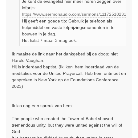
Je kunt de evangelist hier meer horen zeggen over
lofprijs:
https://www.sermonaudio.com/sermons/111725182317248
Hij geeft een goede tip: Gebruik je telefoon als
hulpmiddel om vaste lofprijzingsmomenten in te
bouwen in je dag.
Het liefst 7 maar 3 mag ook.
Ik maakte de link naar het dankgebed bij de doop; niet
Harold Vaughan.
Hij is inderdaad baptist. (Ik 'ken' hem inderdaad van de
meditaties voor de United Prayercall. Heb hem ontmoet en
gesproken in New York op de Foundations Conference
2023)
Ik las nog een spreuk van hem:
The people who created the Tower of Babel showed
tremendous unity, but they were united against the will of
God.
It is better to be divided by truth; than united in error.