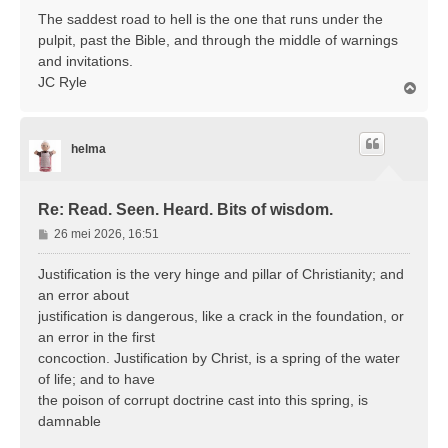
r
The saddest road to hell is the one that runs under the
i
pulpit, past the Bible, and through the middle of warnings
c
and invitations.
h
JC Ryle
t
O
m
h
o
helma
o
g
Re: Read. Seen. Heard. Bits of wisdom.
B
26 mei 2026, 16:51
e
r
Justification is the very hinge and pillar of Christianity; and
i
an error about
c
justification is dangerous, like a crack in the foundation, or
h
an error in the first
t
concoction. Justification by Christ, is a spring of the water
of life; and to have
the poison of corrupt doctrine cast into this spring, is
damnable