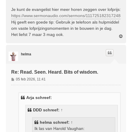
Je kunt de evangelist hier meer horen zeggen over lofprijs:
https://www.sermonaudio.com/sermons/1117251823172488
Hij geeft een goede tip: Gebruik je telefoon als hulpmiddel
om vaste lofprijzingsmomenten in te bouwen in je dag.
Het liefst 7 maar 3 mag ook.
O
m
h
o
helma
o
g
Re: Read. Seen. Heard. Bits of wisdom.
B
05 feb 2026, 11:41
e
r
i
Arja schreef:
c
h
DDD
schreef:
↑
t
helma
schreef:
↑
Ik las van Harold Vaughan: