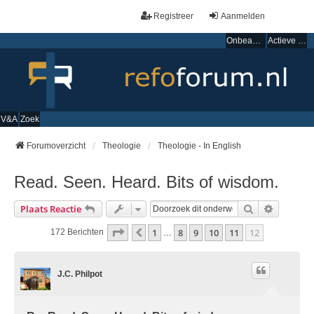
Registreer
Aanmelden
Onbeantwoorde onderwerpen
Actieve onderwerpen
V&A
Zoek
Forumoverzicht
Theologie
Theologie - In English
Read. Seen. Heard. Bits of wisdom.
Zoek
Uitgebre
Plaats Reactie
Pagina
12
Van
12
1
8
9
10
11
12
Vorige
172 Berichten
…
J.C. Philpot