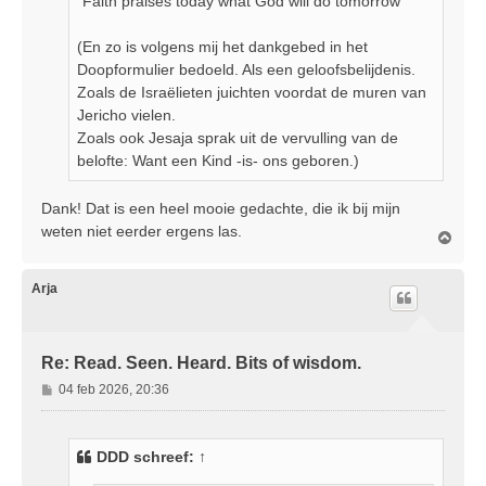
"Faith praises today what God will do tomorrow"
t
(En zo is volgens mij het dankgebed in het
Doopformulier bedoeld. Als een geloofsbelijdenis.
Zoals de Israëlieten juichten voordat de muren van
Jericho vielen.
Zoals ook Jesaja sprak uit de vervulling van de
belofte: Want een Kind -is- ons geboren.)
Dank! Dat is een heel mooie gedachte, die ik bij mijn
weten niet eerder ergens las.
O
m
h
o
Arja
o
g
Re: Read. Seen. Heard. Bits of wisdom.
B
04 feb 2026, 20:36
e
r
i
DDD
schreef:
↑
c
h