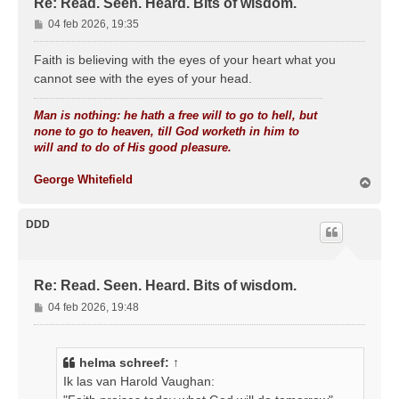
Re: Read. Seen. Heard. Bits of wisdom.
B
04 feb 2026, 19:35
e
r
Faith is believing with the eyes of your heart what you
i
cannot see with the eyes of your head.
c
h
Man is nothing: he hath a free will to go to hell, but
t
none to go to heaven, till God worketh in him to
will and to do of His good pleasure.
George Whitefield
O
m
h
o
DDD
o
g
Re: Read. Seen. Heard. Bits of wisdom.
B
04 feb 2026, 19:48
e
r
i
helma
schreef:
↑
c
Ik las van Harold Vaughan:
h