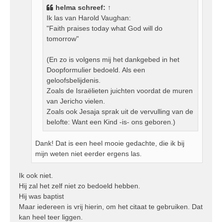
helma
schreef:
↑
t
Ik las van Harold Vaughan:
"Faith praises today what God will do
tomorrow"
(En zo is volgens mij het dankgebed in het
Doopformulier bedoeld. Als een
geloofsbelijdenis.
Zoals de Israëlieten juichten voordat de muren
van Jericho vielen.
Zoals ook Jesaja sprak uit de vervulling van de
belofte: Want een Kind -is- ons geboren.)
Dank! Dat is een heel mooie gedachte, die ik bij
mijn weten niet eerder ergens las.
Ik ook niet.
Hij zal het zelf niet zo bedoeld hebben.
Hij was baptist
Maar iedereen is vrij hierin, om het citaat te gebruiken. Dat
kan heel teer liggen.