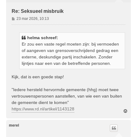
Re: Seksueel misbruik
B
23 mar 2026, 10:13
e
r
i
helma schreef:
c
Er zou een vaste regel moeten zijn: bij vermoeden
h
of aangeven van grensoverschrijdend gedrag een
t
externe, deskundige partij inschakelen. Zonder
lijntjes naar een van de betreffende personen.
Kijk, dat is een goede stap!
"Iedere hersteld hervormde gemeente (hhg) moet twee
vertrouwenspersonen aanstellen, van wie een van buiten
de gemeente dient te komen"
https://www.rd.nl/artikel/1143128
O
m
h
o
merel
o
g