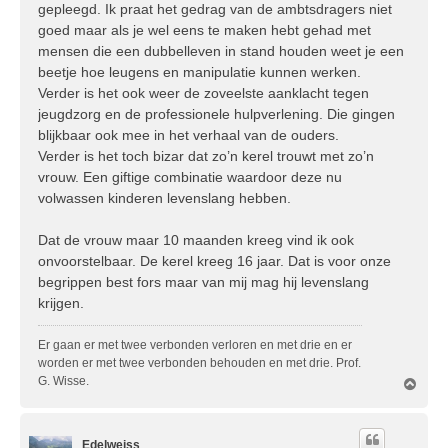
gepleegd. Ik praat het gedrag van de ambtsdragers niet
goed maar als je wel eens te maken hebt gehad met
mensen die een dubbelleven in stand houden weet je een
beetje hoe leugens en manipulatie kunnen werken.
Verder is het ook weer de zoveelste aanklacht tegen
jeugdzorg en de professionele hulpverlening. Die gingen
blijkbaar ook mee in het verhaal van de ouders.
Verder is het toch bizar dat zo’n kerel trouwt met zo’n
vrouw. Een giftige combinatie waardoor deze nu
volwassen kinderen levenslang hebben.
Dat de vrouw maar 10 maanden kreeg vind ik ook
onvoorstelbaar. De kerel kreeg 16 jaar. Dat is voor onze
begrippen best fors maar van mij mag hij levenslang
krijgen.
Er gaan er met twee verbonden verloren en met drie en er
worden er met twee verbonden behouden en met drie. Prof.
G. Wisse.
O
m
h
o
Edelweiss
o