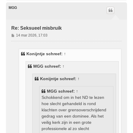
h
o
MGG
o
g
Re: Seksueel misbruik
B
14 mar 2026, 17:03
e
r
i
Konijntje
schreef:
↑
c
h
MGG
schreef:
↑
t
Konijntje
schreef:
↑
MGG
schreef:
↑
Schokkend om in het ND te lezen
hoe slecht gehandeld is rond
klachten over grensoverschrijdend
gedrag van een dominee. Als het
veilig kerk zijn in een grote
professionele al zo slecht