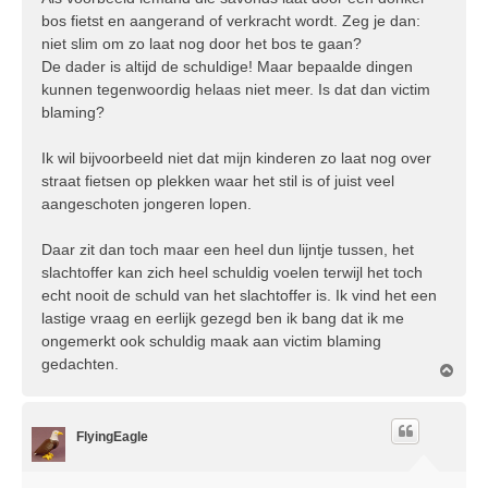
bos fietst en aangerand of verkracht wordt. Zeg je dan:
niet slim om zo laat nog door het bos te gaan?
De dader is altijd de schuldige! Maar bepaalde dingen
kunnen tegenwoordig helaas niet meer. Is dat dan victim
blaming?
Ik wil bijvoorbeeld niet dat mijn kinderen zo laat nog over
straat fietsen op plekken waar het stil is of juist veel
aangeschoten jongeren lopen.
Daar zit dan toch maar een heel dun lijntje tussen, het
slachtoffer kan zich heel schuldig voelen terwijl het toch
echt nooit de schuld van het slachtoffer is. Ik vind het een
lastige vraag en eerlijk gezegd ben ik bang dat ik me
ongemerkt ook schuldig maak aan victim blaming
gedachten.
O
m
h
o
FlyingEagle
o
g