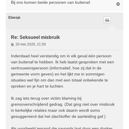
Bij ons komen beide personen van buitenaf.
O
m
h
o
Eloesje
o
g
Re: Seksueel misbruik
B
20 mei 2026, 21:59
e
r
Inderdaad heel verstandig om in elk geval één persoon
i
van buitenaf te hebben. Ik heb laatst gesproken met een
c
vertrouwenspersoon (informatief, hoe zij dat in de
h
gemeente vorm geven) en het lijkt me in sommigen
t
situaties wel fijn om dan met een totaal onbekende te
spreken en je hart te luchten.
Ik zag iets terug over victim blaming bij
grensoverschrijdend gedrag. (Dat ging niet over misbruik
in kerkelijke relaties maar ook daarin wordt soms
gesuggereerd dat het slachtoffer de aanleiding gaf.)
Als voorbeeld iemand die savonds laat door een donker