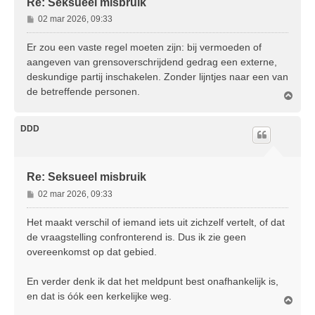
Re: Seksueel misbruik
B
02 mar 2026, 09:33
e
r
Er zou een vaste regel moeten zijn: bij vermoeden of
i
aangeven van grensoverschrijdend gedrag een externe,
c
deskundige partij inschakelen. Zonder lijntjes naar een van
h
de betreffende personen.
t
O
m
h
o
DDD
o
g
Re: Seksueel misbruik
B
02 mar 2026, 09:33
e
r
Het maakt verschil of iemand iets uit zichzelf vertelt, of dat
i
de vraagstelling confronterend is. Dus ik zie geen
c
overeenkomst op dat gebied.
h
t
En verder denk ik dat het meldpunt best onafhankelijk is,
en dat is óók een kerkelijke weg.
O
m