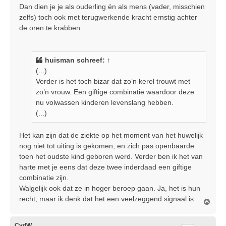
Dan dien je je als ouderling én als mens (vader, misschien
zelfs) toch ook met terugwerkende kracht ernstig achter
de oren te krabben.
huisman
schreef:
↑
(...)
Verder is het toch bizar dat zo’n kerel trouwt met
zo’n vrouw. Een giftige combinatie waardoor deze
nu volwassen kinderen levenslang hebben.
(...)
Het kan zijn dat de ziekte op het moment van het huwelijk
nog niet tot uiting is gekomen, en zich pas openbaarde
toen het oudste kind geboren werd. Verder ben ik het van
harte met je eens dat deze twee inderdaad een giftige
combinatie zijn.
Walgelijk ook dat ze in hoger beroep gaan. Ja, het is hun
recht, maar ik denk dat het een veelzeggend signaal is.
O
m
h
o
CvdW