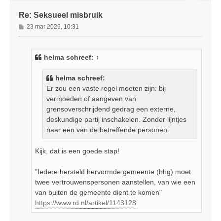
Re: Seksueel misbruik
B
23 mar 2026, 10:31
e
r
i
helma
schreef:
↑
c
h
helma schreef:
t
Er zou een vaste regel moeten zijn: bij
vermoeden of aangeven van
grensoverschrijdend gedrag een externe,
deskundige partij inschakelen. Zonder lijntjes
naar een van de betreffende personen.
Kijk, dat is een goede stap!
"Iedere hersteld hervormde gemeente (hhg) moet
twee vertrouwenspersonen aanstellen, van wie een
van buiten de gemeente dient te komen"
https://www.rd.nl/artikel/1143128