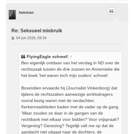
h
o
huisman
o
g
Re: Seksueel misbruik
B
04 jun 2026, 09:34
e
r
i
FlyingEagle
schreef:
↑
c
Ben eigenlijk ontdaan van het verslag in ND over de
h
rechtszaak tussen de drie zussen en Annemieke die
t
het boek 'het waren toch mijn ouders' schreef.
Bovendien ervaarde hij (Journalist Vinkenborg) dat
tijdens de rechtszaken aanwezige ambtsdragers
vooral bezig waren met de verdachten.
Kerkenraadsleden baden met de vader op de gang.
‘Waar zouden ze daar in de gangen van de
rechtbank met elkaar voor bidden? Voor vrijspraak?
Vergeving? Genezing? Tegelijk valt me op dat de
aandacht niet uitgaat naar de dochters, de