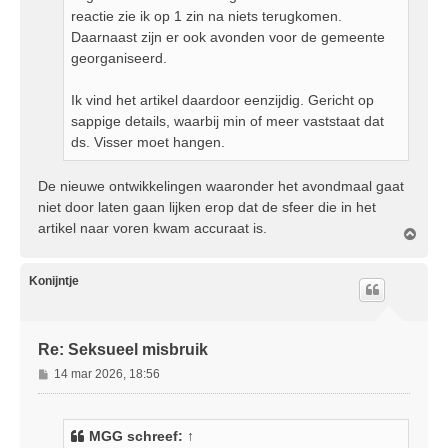
reactie zie ik op 1 zin na niets terugkomen.
Daarnaast zijn er ook avonden voor de gemeente
georganiseerd.
Ik vind het artikel daardoor eenzijdig. Gericht op
sappige details, waarbij min of meer vaststaat dat
ds. Visser moet hangen.
De nieuwe ontwikkelingen waaronder het avondmaal gaat
niet door laten gaan lijken erop dat de sfeer die in het
artikel naar voren kwam accuraat is.
O
m
h
o
Konijntje
o
g
Re: Seksueel misbruik
B
14 mar 2026, 18:56
e
r
i
MGG
schreef:
↑
c