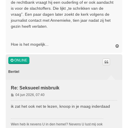
de rechtbank vraagt hij een ouderling of er ook aandacht
is voor de slachtoffers. Die lijkt „te schrikken van de
vraag”. Een paar dagen later zoekt de kerk volgens de
journalist contact met Annemieke, tien jaar nadat zij het
gezin heeft verlaten.
Hoe is het mogelijk...
O
m
h
o
ONLINE
o
g
Bertiel
Re: Seksueel misbruik
B
04 jun 2026, 07:40
e
r
ik zat het ook net te lezen, knoop in je maag inderdaad
i
c
h
Wien heb ik nevens U in den hemel? Nevens U lust mij ook
t