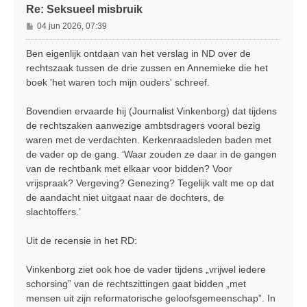
Re: Seksueel misbruik
B
04 jun 2026, 07:39
e
r
Ben eigenlijk ontdaan van het verslag in ND over de
i
rechtszaak tussen de drie zussen en Annemieke die het
c
boek 'het waren toch mijn ouders' schreef.
h
t
Bovendien ervaarde hij (Journalist Vinkenborg) dat tijdens
de rechtszaken aanwezige ambtsdragers vooral bezig
waren met de verdachten. Kerkenraadsleden baden met
de vader op de gang. ‘Waar zouden ze daar in de gangen
van de rechtbank met elkaar voor bidden? Voor
vrijspraak? Vergeving? Genezing? Tegelijk valt me op dat
de aandacht niet uitgaat naar de dochters, de
slachtoffers.’
Uit de recensie in het RD:
Vinkenborg ziet ook hoe de vader tijdens „vrijwel iedere
schorsing” van de rechtszittingen gaat bidden „met
mensen uit zijn reformatorische geloofsgemeenschap”. In