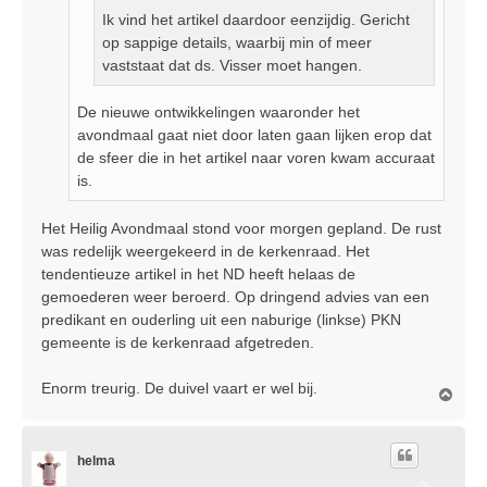
Ik vind het artikel daardoor eenzijdig. Gericht
op sappige details, waarbij min of meer
vaststaat dat ds. Visser moet hangen.
De nieuwe ontwikkelingen waaronder het
avondmaal gaat niet door laten gaan lijken erop dat
de sfeer die in het artikel naar voren kwam accuraat
is.
Het Heilig Avondmaal stond voor morgen gepland. De rust
was redelijk weergekeerd in de kerkenraad. Het
tendentieuze artikel in het ND heeft helaas de
gemoederen weer beroerd. Op dringend advies van een
predikant en ouderling uit een naburige (linkse) PKN
gemeente is de kerkenraad afgetreden.
Enorm treurig. De duivel vaart er wel bij.
O
m
h
o
helma
o
g