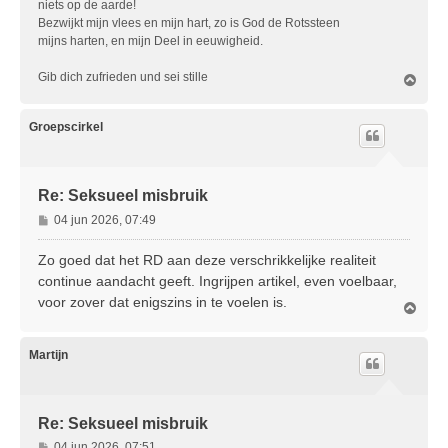
niets op de aarde!
Bezwijkt mijn vlees en mijn hart, zo is God de Rotssteen
mijns harten, en mijn Deel in eeuwigheid.
Gib dich zufrieden und sei stille
O
m
h
o
Groepscirkel
o
g
Re: Seksueel misbruik
B
04 jun 2026, 07:49
e
r
Zo goed dat het RD aan deze verschrikkelijke realiteit
i
continue aandacht geeft. Ingrijpen artikel, even voelbaar,
c
voor zover dat enigszins in te voelen is.
O
h
m
t
h
o
Martijn
o
g
Re: Seksueel misbruik
B
04 jun 2026, 07:51