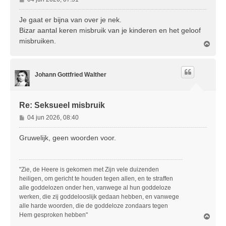
e
r
Je gaat er bijna van over je nek.
i
Bizar aantal keren misbruik van je kinderen en het geloof
c
misbruiken.
O
h
m
t
h
o
Johann Gottfried Walther
o
g
Re: Seksueel misbruik
B
04 jun 2026, 08:40
e
r
Gruwelijk, geen woorden voor.
i
c
h
"Zie, de Heere is gekomen met Zijn vele duizenden
t
heiligen, om gericht te houden tegen allen, en te straffen
alle goddelozen onder hen, vanwege al hun goddeloze
werken, die zij goddelooslijk gedaan hebben, en vanwege
alle harde woorden, die de goddeloze zondaars tegen
Hem gesproken hebben"
O
m