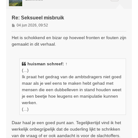
g
Re: Seksueel misbruik
B
04 jun 2026, 09:52
e
r
Het is schokkend en bizar op hoeveel fronten er fouten zijn
i
gemaakt in dit verhaal.
c
h
t
huisman
schreef:
↑
(...)
Ik praat het gedrag van de ambtsdragers niet goed
maar als je wel eens te maken hebt gehad met
mensen die een dubbelleven in stand houden weet
je een beetje hoe leugens en manipulatie kunnen
werken.
(...)
Daar haal je een goed punt aan. Tegelijkertijd vind ik het
werkelijk onbegrijpelijk dat de ouderling lijkt te schrikken
van de vraag of er ook aandacht is voor de slachtoffers.