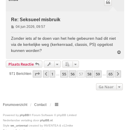
o
g
Re: Seksueel misbruik
B
04 jun 2026, 09:57
e
r
Zonder iets af te doen van het hele gebeuren had dit niet
i
via de kerkelijke weg (kerkenraad, classis, PS) opgelost
c
kunnen worden?
O
h
m
t
h
Plaats Reactie
o
o
Pagina
57
Van
65
1
55
56
57
58
59
65
Vorige
Volg
971 Berichten
…
…
g
Ga Naar
Forumoverzicht
Contact
Powered by
phpBB
® Forum Software © phpBB Limited
Nederlandse vertaling door
phpBB.nl
.
Style
we_universal
created by INVENTEA & v12mike