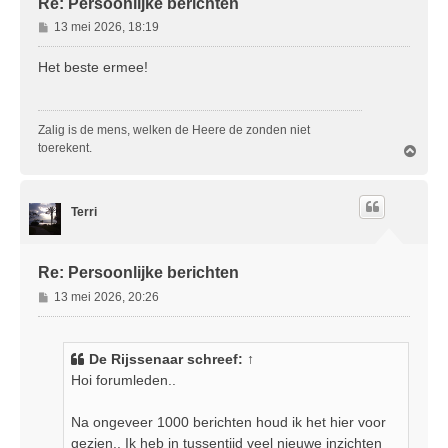
Re: Persoonlijke berichten
B
13 mei 2026, 18:19
e
r
Het beste ermee!
i
c
h
Zalig is de mens, welken de Heere de zonden niet
t
toerekent.
O
m
h
o
Terri
o
g
Re: Persoonlijke berichten
B
13 mei 2026, 20:26
e
r
i
De Rijssenaar
schreef:
↑
c
Hoi forumleden..
h
t
Na ongeveer 1000 berichten houd ik het hier voor
gezien.. Ik heb in tussentijd veel nieuwe inzichten