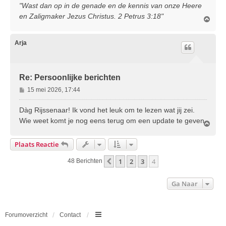
"Wast dan op in de genade en de kennis van onze Heere
en Zaligmaker Jezus Christus. 2 Petrus 3:18"
O
m
h
o
Arja
o
g
Re: Persoonlijke berichten
B
15 mei 2026, 17:44
e
r
Dàg Rijssenaar! Ik vond het leuk om te lezen wat jij zei.
i
Wie weet komt je nog eens terug om een update te geven.
O
c
m
h
h
Plaats Reactie
t
o
o
1
2
3
4
Vorige
48 Berichten
g
Ga Naar
Forumoverzicht
Contact