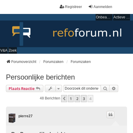
Registreer
Aanmelden
Onbeantwoorde onderwerpen
Actieve onderwerpen
V&A
Zoek
Forumoverzicht
Forumzaken
Forumzaken
Persoonlijke berichten
Zoek
Uitgebre
Plaats Reactie
1
2
3
4
Vorige
48 Berichten
pierre27