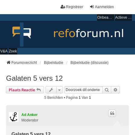
Registreer
Aanmelden
Onbeantwoorde onderwerpen
Actieve onderwerpen
V&A
Zoek
Forumoverzicht
Bijbelstudie
Bijbelstudie (discussie)
Galaten 5 vers 12
Zoek
Uitgebre
Plaats Reactie
5 Berichten • Pagina
1
Van
1
Ad Anker
Moderator
Galaten 5 vers 12