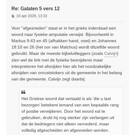
Re: Galaten 5 vers 12
B
10 apr 2026, 13:32
e
r
Voor "afgesneden" staat er in het grieks inderdaad een
i
woord naar fysieke amputatie verwijst. Bijvoorbeeld in
c
Markus 9:43 en 45 (afhakken hand, voet) en Johannes
h
18:10 en 26 (het oor van Malchus) wordt ditzelfde woord
t
gebruikt. Maar de meeste bijbeluitleggers (zoals
Calvijn
)
zien wel de link met de fysieke besnijdenis maar
interpreteren het afsnijden hier als het noodzakelijke
afsnijden van onruststokers uit de gemeente in het belang
van die gemeente. Calvijn zegt daarbij:
Het Griekse woord dat vertaald is als ‘die u last
bezorgen’ betekent iemand van een bepaalde rang
of positie verwijderen. Door het woord καὶ te
gebruiken, drukt hij nog sterker zijn verlangen uit
dat de bedriegers niet alleen vernederd, maar
volledig afgescheiden en afgesneden worden.