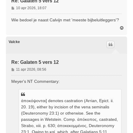
Re: Galaten 5 vers 12
B
10 apr 2026, 18:07
e
r
Wie bedoel je naast Calvijn met 'meeste bijbeluitleggers'?
i
O
c
m
h
h
t
o
Valcke
o
g
Re: Galaten 5 vers 12
B
11 apr 2026, 08:56
e
r
Meyer's NT Commentary:
i
c
h
ἀποκόψονται] denotes castration (Arrian, Epict. ii.
t
20. 19), either by incision of the vena seminalis
(Deuteronomy 23:1) or otherwise. See the
passages in Wetstein. Comp. ἀπόκοπος, castrated,
Strabo, xiii. p. 630; ἀποκεκομμένος, Deuteronomy
23:1. Owing to καί, which, after Galatians 5:11,