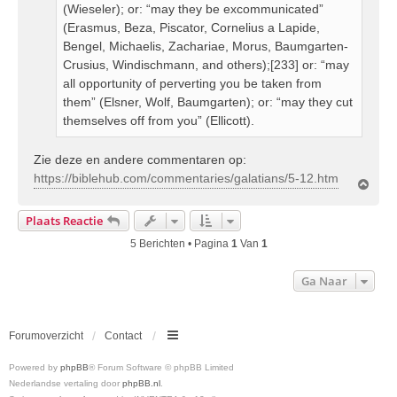
(Wieseler); or: “may they be excommunicated”
(Erasmus, Beza, Piscator, Cornelius a Lapide,
Bengel, Michaelis, Zachariae, Morus, Baumgarten-
Crusius, Windischmann, and others);[233] or: “may
all opportunity of perverting you be taken from
them” (Elsner, Wolf, Baumgarten); or: “may they cut
themselves off from you” (Ellicott).
Zie deze en andere commentaren op:
https://biblehub.com/commentaries/galatians/5-12.htm
O
m
h
Plaats Reactie
o
o
5 Berichten • Pagina
1
Van
1
g
Ga Naar
Forumoverzicht
Contact
Powered by
phpBB
® Forum Software © phpBB Limited
Nederlandse vertaling door
phpBB.nl
.