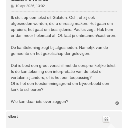
B
10 apr 2026, 13:02
e
r
Ik stuit op een tekst uit Galaten: Och, of zij ook
i
afgesneden werden, die u onrustig maken. Het gaan om
c
opruiers, het gaat om besnijdenis. Paulus zegt: Hak hem
h
er dan meer helemaal af. Of: laat je ontmannen/castreren.
t
De kanttekening zegt bij afgesneden: Namelijk van de
gemeente en het gezelschap der gelovigen.
Dat is best een groot verschil met de oorspronkelijke tekst.
Is de kanttekening een interpretatie van de tekst of
vertalen zij anders, of is het een toepassing?
Of is het een toestemmingsgrond om bijvoorbeeld een
kerk te scheuren?
Wie kan daar iets over zeggen?
O
m
h
o
elbert
o
g