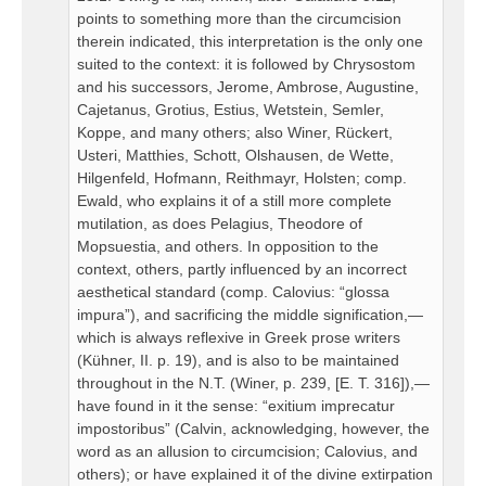
points to something more than the circumcision
therein indicated, this interpretation is the only one
suited to the context: it is followed by Chrysostom
and his successors, Jerome, Ambrose, Augustine,
Cajetanus, Grotius, Estius, Wetstein, Semler,
Koppe, and many others; also Winer, Rückert,
Usteri, Matthies, Schott, Olshausen, de Wette,
Hilgenfeld, Hofmann, Reithmayr, Holsten; comp.
Ewald, who explains it of a still more complete
mutilation, as does Pelagius, Theodore of
Mopsuestia, and others. In opposition to the
context, others, partly influenced by an incorrect
aesthetical standard (comp. Calovius: “glossa
impura”), and sacrificing the middle signification,—
which is always reflexive in Greek prose writers
(Kühner, II. p. 19), and is also to be maintained
throughout in the N.T. (Winer, p. 239, [E. T. 316]),—
have found in it the sense: “exitium imprecatur
impostoribus” (Calvin, acknowledging, however, the
word as an allusion to circumcision; Calovius, and
others); or have explained it of the divine extirpation