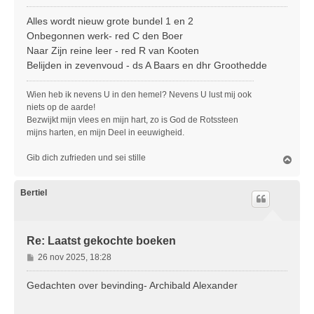
e
r
Alles wordt nieuw grote bundel 1 en 2
i
Onbegonnen werk- red C den Boer
c
Naar Zijn reine leer - red R van Kooten
h
Belijden in zevenvoud - ds A Baars en dhr Groothedde
t
Wien heb ik nevens U in den hemel? Nevens U lust mij ook
niets op de aarde!
Bezwijkt mijn vlees en mijn hart, zo is God de Rotssteen
mijns harten, en mijn Deel in eeuwigheid.
Gib dich zufrieden und sei stille
O
m
h
o
Bertiel
o
g
Re: Laatst gekochte boeken
B
26 nov 2025, 18:28
e
r
Gedachten over bevinding- Archibald Alexander
i
c