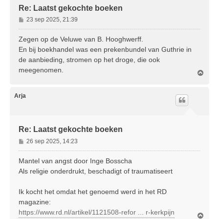
Re: Laatst gekochte boeken
B
23 sep 2025, 21:39
e
r
Zegen op de Veluwe van B. Hooghwerff.
i
En bij boekhandel was een prekenbundel van Guthrie in
c
de aanbieding, stromen op het droge, die ook
h
meegenomen.
t
O
m
h
o
Arja
o
g
Re: Laatst gekochte boeken
B
26 sep 2025, 14:23
e
r
Mantel van angst door Inge Bosscha
i
Als religie onderdrukt, beschadigt of traumatiseert
c
h
Ik kocht het omdat het genoemd werd in het RD
t
magazine:
https://www.rd.nl/artikel/1121508-refor ... r-kerkpijn
O