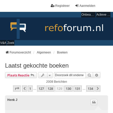
Registreer
Aanmelden
Onbeantwoorde onderwerpen
Actieve onderwerpen
V&A
Zoek
Forumoverzicht
Algemeen
Boeken
Laatst gekochte boeken
Zoek
Uitgebre
Plaats Reactie
2008 Berichten
Pagina
129
Van
134
1
127
128
129
130
131
134
Vorige
Volgen
…
…
Henk J