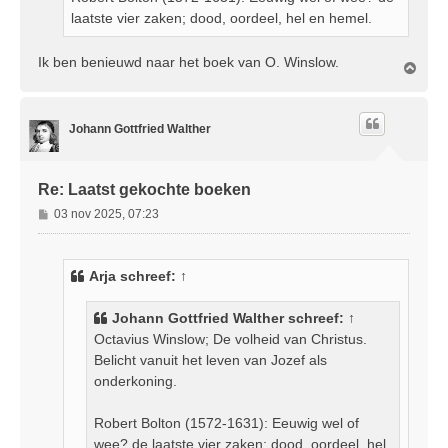
laatste vier zaken; dood, oordeel, hel en hemel.
Ik ben benieuwd naar het boek van O. Winslow.
O
m
h
o
Johann Gottfried Walther
o
g
Re: Laatst gekochte boeken
B
03 nov 2025, 07:23
e
r
i
Arja
schreef:
↑
c
h
Johann Gottfried Walther
schreef:
↑
t
Octavius Winslow; De volheid van Christus.
Belicht vanuit het leven van Jozef als
onderkoning.
Robert Bolton (1572-1631): Eeuwig wel of
wee? de laatste vier zaken; dood, oordeel, hel