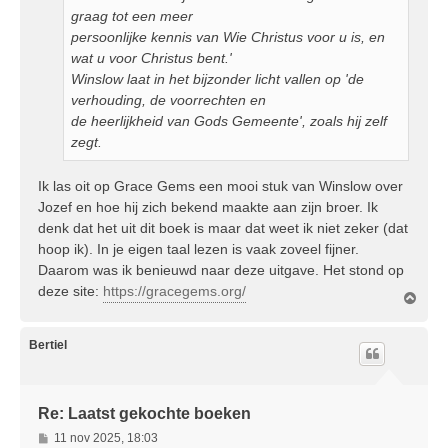
graag tot een meer
persoonlijke kennis van Wie Christus voor u is, en
wat u voor Christus bent.'
Winslow laat in het bijzonder licht vallen op 'de
verhouding, de voorrechten en
de heerlijkheid van Gods Gemeente', zoals hij zelf
zegt.
Ik las oit op Grace Gems een mooi stuk van Winslow over
Jozef en hoe hij zich bekend maakte aan zijn broer. Ik
denk dat het uit dit boek is maar dat weet ik niet zeker (dat
hoop ik). In je eigen taal lezen is vaak zoveel fijner.
Daarom was ik benieuwd naar deze uitgave. Het stond op
deze site:
https://gracegems.org/
O
m
h
o
Bertiel
o
g
Re: Laatst gekochte boeken
B
11 nov 2025, 18:03