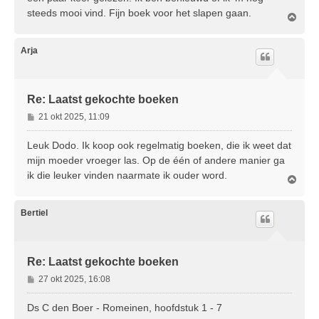
t
steeds mooi vind. Fijn boek voor het slapen gaan.
O
m
h
o
Arja
o
g
Re: Laatst gekochte boeken
B
21 okt 2025, 11:09
e
r
Leuk Dodo. Ik koop ook regelmatig boeken, die ik weet dat
i
mijn moeder vroeger las. Op de één of andere manier ga
c
ik die leuker vinden naarmate ik ouder word.
O
h
m
t
h
o
Bertiel
o
g
Re: Laatst gekochte boeken
B
27 okt 2025, 16:08
e
r
Ds C den Boer - Romeinen, hoofdstuk 1 - 7
i