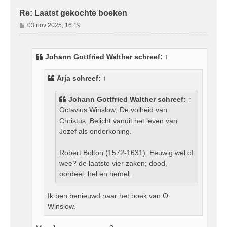
Re: Laatst gekochte boeken
B
03 nov 2025, 16:19
e
r
i
Johann Gottfried Walther
schreef:
↑
c
h
Arja
schreef:
↑
t
Johann Gottfried Walther
schreef:
↑
Octavius Winslow; De volheid van
Christus. Belicht vanuit het leven van
Jozef als onderkoning.
Robert Bolton (1572-1631): Eeuwig wel of
wee? de laatste vier zaken; dood,
oordeel, hel en hemel.
Ik ben benieuwd naar het boek van O.
Winslow.