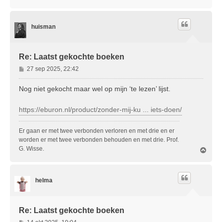
m
h
o
huisman
o
g
Re: Laatst gekochte boeken
B
27 sep 2025, 22:42
e
r
Nog niet gekocht maar wel op mijn ‘te lezen’ lijst.
i
c
https://eburon.nl/product/zonder-mij-ku ... iets-doen/
h
t
Er gaan er met twee verbonden verloren en met drie en er
worden er met twee verbonden behouden en met drie. Prof.
G. Wisse.
O
m
h
o
helma
o
g
Re: Laatst gekochte boeken
B