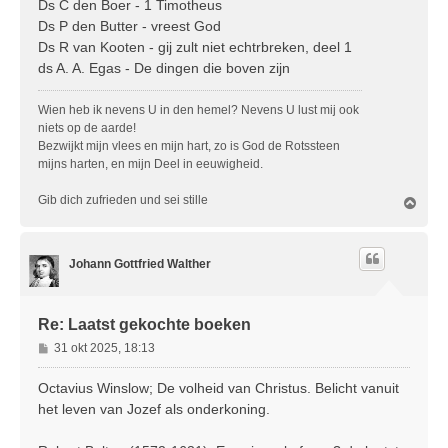
Ds C den Boer - 1 Timotheus
c
Ds P den Butter - vreest God
h
Ds R van Kooten - gij zult niet echtrbreken, deel 1
t
ds A. A. Egas - De dingen die boven zijn
Wien heb ik nevens U in den hemel? Nevens U lust mij ook
niets op de aarde!
Bezwijkt mijn vlees en mijn hart, zo is God de Rotssteen
mijns harten, en mijn Deel in eeuwigheid.
Gib dich zufrieden und sei stille
O
m
h
o
Johann Gottfried Walther
o
g
Re: Laatst gekochte boeken
B
31 okt 2025, 18:13
e
r
Octavius Winslow; De volheid van Christus. Belicht vanuit
i
het leven van Jozef als onderkoning.
c
h