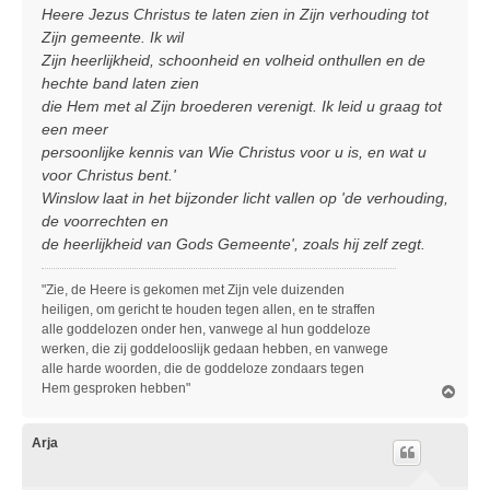
Heere Jezus Christus te laten zien in Zijn verhouding tot
Zijn gemeente. Ik wil
Zijn heerlijkheid, schoonheid en volheid onthullen en de
hechte band laten zien
die Hem met al Zijn broederen verenigt. Ik leid u graag tot
een meer
persoonlijke kennis van Wie Christus voor u is, en wat u
voor Christus bent.'
Winslow laat in het bijzonder licht vallen op 'de verhouding,
de voorrechten en
de heerlijkheid van Gods Gemeente', zoals hij zelf zegt.
"Zie, de Heere is gekomen met Zijn vele duizenden
heiligen, om gericht te houden tegen allen, en te straffen
alle goddelozen onder hen, vanwege al hun goddeloze
werken, die zij goddelooslijk gedaan hebben, en vanwege
alle harde woorden, die de goddeloze zondaars tegen
Hem gesproken hebben"
O
m
h
o
Arja
o
g