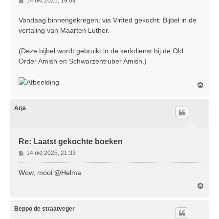
14 okt 2025, 19:04
e
r
Vandaag binnengekregen; via Vinted gekocht: Bijbel in de
i
vertaling van Maarten Luther.
c
h
(Deze bijbel wordt gebruikt in de kerkdienst bij de Old
t
Order Amish en Schwarzentruber Amish.)
O
m
h
o
Arja
o
g
Re: Laatst gekochte boeken
B
14 okt 2025, 21:33
e
r
Wow, mooi @Helma
i
O
c
m
h
h
t
o
Beppo de straatveger
o