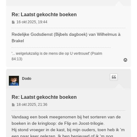
g
Re: Laatst gekochte boeken
B
16 okt 2025, 19:44
e
r
Redelijke Godsdienst (Bijbels dagboek) van Wilhelmus à
i
Brakel
c
h
'... welgelukzalig is de mens die op U vertrouwt' (Psalm
t
84:13)
O
m
h
o
Dodo
o
g
Re: Laatst gekochte boeken
B
18 okt 2025, 21:36
e
r
Vandaag een boek meegenomen bij het sorteren van de
i
boeken in de kringloop: de Flip en Joost-trilogie.
c
Hij stond vroeger in de kast, bij mijn ouders, toen heb ik 'm
h
een paar keer gelezen. Ik ben benieuwd of ik 'm nog