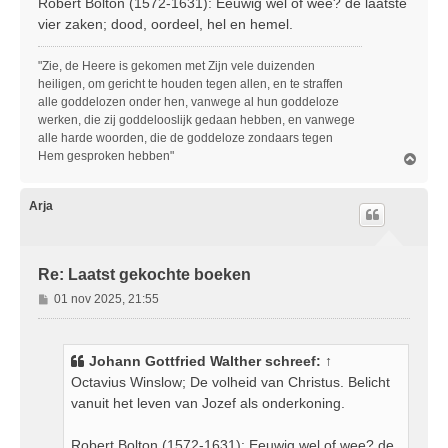
Robert Bolton (1572-1631): Eeuwig wel of wee? de laatste
t
vier zaken; dood, oordeel, hel en hemel.
"Zie, de Heere is gekomen met Zijn vele duizenden
heiligen, om gericht te houden tegen allen, en te straffen
alle goddelozen onder hen, vanwege al hun goddeloze
werken, die zij goddelooslijk gedaan hebben, en vanwege
alle harde woorden, die de goddeloze zondaars tegen
Hem gesproken hebben"
O
m
h
o
Arja
o
g
Re: Laatst gekochte boeken
B
01 nov 2025, 21:55
e
r
i
Johann Gottfried Walther
schreef:
↑
c
Octavius Winslow; De volheid van Christus. Belicht
h
vanuit het leven van Jozef als onderkoning.
t
Robert Bolton (1572-1631): Eeuwig wel of wee? de