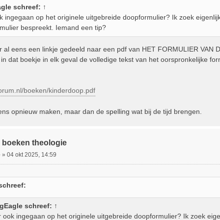
agle
schreef:
↑
k ingegaan op het originele uitgebreide doopformulier? Ik zoek eigenli
ormulier bespreekt. Iemand een tip?
ier al eens een linkje gedeeld naar een pdf van HET FORMULIER VAN 
 in dat boekje in elk geval de volledige tekst van het oorspronkelijke fo
forum.nl/boeken/kinderdoop.pdf
ens opnieuw maken, maar dan de spelling wat bij de tijd brengen.
 boeken theologie
e
»
04 okt 2025, 14:59
schreef:
ngEagle
schreef:
↑
 ook ingegaan op het originele uitgebreide doopformulier? Ik zoek eige