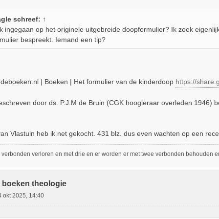
agle
schreef:
↑
k ingegaan op het originele uitgebreide doopformulier? Ik zoek eigenli
ormulier bespreekt. Iemand een tip?
edeboeken.nl | Boeken | Het formulier van de kinderdoop
https://sha
schreven door ds. P.J.M de Bruin (CGK hoogleraar overleden 1946) be
an Vlastuin heb ik net gekocht. 431 blz. dus even wachten op een rec
 verbonden verloren en met drie en er worden er met twee verbonden behouden en 
 boeken theologie
4 okt 2025, 14:40