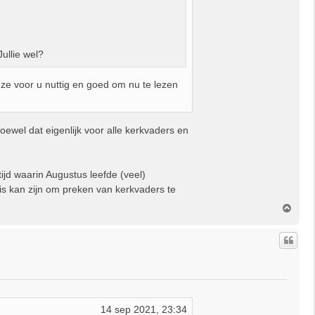
ullie wel?
 ze voor u nuttig en goed om nu te lezen
oewel dat eigenlijk voor alle kerkvaders en
jd waarin Augustus leefde (veel)
is kan zijn om preken van kerkvaders te
O
m
h
o
o
g
14 sep 2021, 23:34