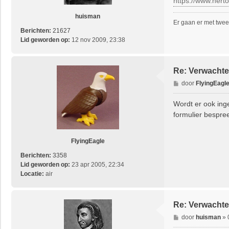
https://www.herto
h
t
huisman
Er gaan er met twee
Berichten:
21627
Lid geworden op:
12 nov 2009, 23:38
Re: Verwachte
B
door
FlyingEagl
e
r
Wordt er ook inge
i
formulier bespre
c
h
t
FlyingEagle
Berichten:
3358
Lid geworden op:
23 apr 2005, 22:34
Locatie:
air
Re: Verwachte
B
door
huisman
»
e