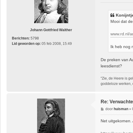
e
r
i
Konijntj
c
Mooi dat de
h
t
Johann Gottfried Walther
www.rd.nl/a
Berichten:
5798
Lid geworden op:
05 feb 2008, 15:49
Ik heb nog n
De preken van Aug
leesdienst?
"Zie, de Heere is g
goddeloze werken, 
Re: Verwachte
B
door
huisman
»
e
r
Net uitgekomen. 
i
c