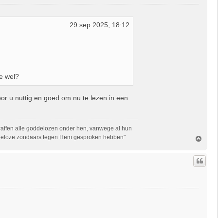
29 sep 2025, 18:12
ie wel?
oor u nuttig en goed om nu te lezen in een
straffen alle goddelozen onder hen, vanwege al hun
oddeloze zondaars tegen Hem gesproken hebben"
O
m
h
o
o
g