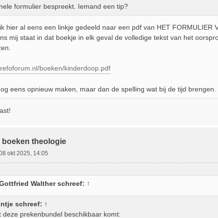
inele formulier bespreekt. Iemand een tip?
ik hier al eens een linkje gedeeld naar een pdf van HET FORMULIER
ns mij staat in dat boekje in elk geval de volledige tekst van het oorspr
zen.
.refoforum.nl/boeken/kinderdoop.pdf
nog eens opnieuw maken, maar dan de spelling wat bij de tijd brengen.
ast!
 boeken theologie
08 okt 2025, 14:05
ottfried Walther
schreef:
↑
ntje
schreef:
↑
t deze prekenbundel beschikbaar komt: