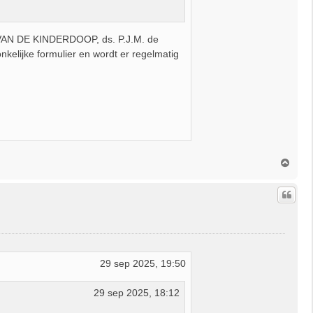
 VAN DE KINDERDOOP, ds. P.J.M. de
onkelijke formulier en wordt er regelmatig
O
m
h
o
o
g
29 sep 2025, 19:50
29 sep 2025, 18:12