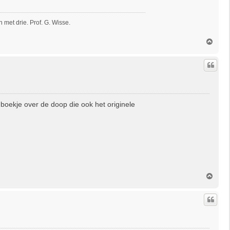
met drie. Prof. G. Wisse.
O
m
h
o
o
g
 boekje over de doop die ook het originele
O
m
h
o
o
g