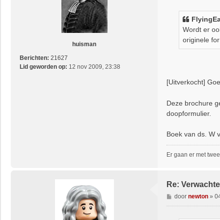
r
i
FlyingE
c
Wordt er oo
h
originele f
t
huisman
Berichten:
21627
Lid geworden op:
12 nov 2009, 23:38
[Uitverkocht] Go
Deze brochure ge
doopformulier.
Boek van ds. W v
Er gaan er met twee
Re: Verwachte
B
door
newton
»
0
e
r