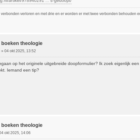
g.nl/artikel/978940291 ... s-gedoopt/
 verbonden verloren en met drie en er worden er met twee verbonden behouden en 
 boeken theologie
e
»
04 okt 2025, 13:52
gaan op het originele uitgebreide doopformulier? Ik zoek eigenlijk een
ekt. Iemand een tip?
 boeken theologie
04 okt 2025, 14:06