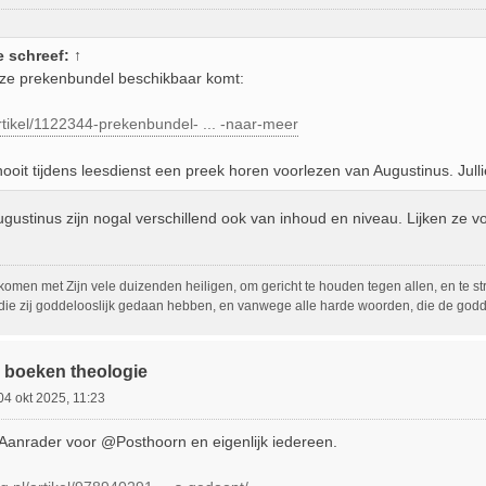
e
schreef:
↑
ze prekenbundel beschikbaar komt:
rtikel/1122344-prekenbundel- ... -naar-meer
ooit tijdens leesdienst een preek horen voorlezen van Augustinus. Jull
ustinus zijn nogal verschillend ook van inhoud en niveau. Lijken ze v
ekomen met Zijn vele duizenden heiligen, om gericht te houden tegen allen, en te 
die zij goddelooslijk gedaan hebben, en vanwege alle harde woorden, die de g
 boeken theologie
04 okt 2025, 11:23
Aanrader voor @Posthoorn en eigenlijk iedereen.