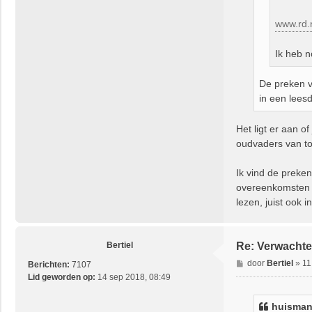
www.rd.n
Ik heb n
De preken v
in een lees
Het ligt er aan o
oudvaders van to
Ik vind de preke
overeenkomsten k
lezen, juist ook i
Bertiel
Re: Verwachte
B
door
Bertiel
»
11
Berichten:
7107
e
Lid geworden op:
14 sep 2018, 08:49
r
i
huisma