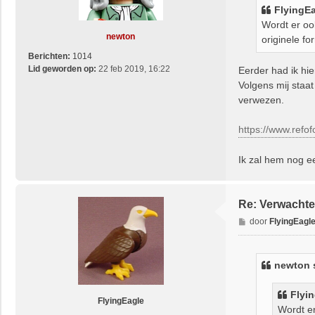
i
FlyingE
c
Wordt er oo
h
newton
originele f
t
Berichten:
1014
Lid geworden op:
22 feb 2019, 16:22
Eerder had ik h
Volgens mij staat
verwezen.
https://www.refo
Ik zal hem nog e
Re: Verwachte
B
door
FlyingEagl
e
r
i
newton 
c
h
Flyi
t
FlyingEagle
Wordt er