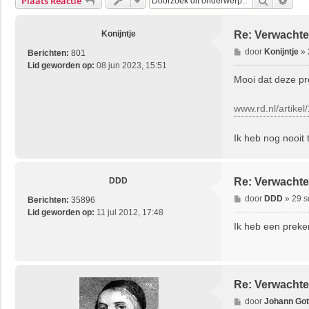
Zoek
Uitg
Plaats Reactie
Konijntje
Re: Verwachte
B
door
Konijntje
»
Berichten:
801
e
Lid geworden op:
08 jun 2023, 15:51
r
Mooi dat deze p
i
c
www.rd.nl/artike
h
t
Ik heb nog nooit 
DDD
Re: Verwachte
B
door
DDD
»
29 s
Berichten:
35896
e
Lid geworden op:
11 jul 2012, 17:48
r
Ik heb een preke
i
c
h
t
Re: Verwachte
B
door
Johann Gott