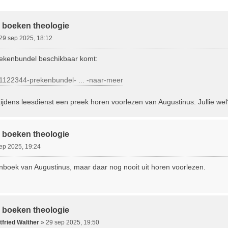
ebreid Zoeken
 boeken theologie
29 sep 2025, 18:12
rekenbundel beschikbaar komt:
l/1122344-prekenbundel- ... -naar-meer
tijdens leesdienst een preek horen voorlezen van Augustinus. Jullie wel
 boeken theologie
ep 2025, 19:24
nboek van Augustinus, maar daar nog nooit uit horen voorlezen.
 boeken theologie
fried Walther
»
29 sep 2025, 19:50