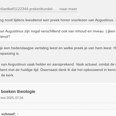
l/artikel/1122344-prekenbundel- ... -naar-meer
og nooit tijdens leesdienst een preek horen voorlezen van Augustinus. J
an Augustinus zijn nogal verschillend ook van inhoud en niveau. Lijken
dienst?
f je een hedendaagse vertaling leest en welke preek je van hem leest. H
epassing is.
n van Augustinus vaak helder en aansprekend. Vaak actueel, omdat de ti
ent met de huidige tijd. Daarnaast denk ik dat het opbouwend in kenn
n de kerk.
 boeken theologie
 nov 2025, 07:34
n
schreef:
↑