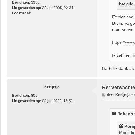
Berichten:
3358
het orig
Lid geworden op:
23 apr 2005, 22:34
Locatie:
air
Eerder had 
Bruin. Volge
naar verwe
https://www
Ik zal hem 
Hartelijk dank alv
Konijntje
Re: Verwachte
B
door
Konijntje
»
Berichten:
801
e
Lid geworden op:
08 jun 2023, 15:51
r
i
Johann G
c
h
Konij
t
Mooi da