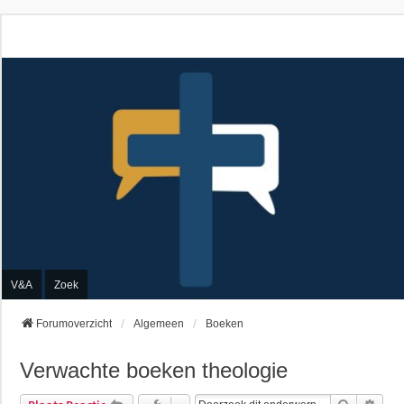
V&A
Zoek
Forumoverzicht
Algemeen
Boeken
Verwachte boeken theologie