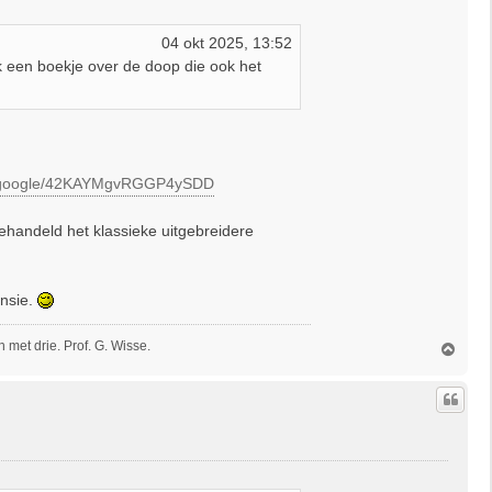
04 okt 2025, 13:52
jk een boekje over de doop die ook het
re.google/42KAYMgvRGGP4ySDD
handeld het klassieke uitgebreidere
ensie.
met drie. Prof. G. Wisse.
O
m
h
o
o
g