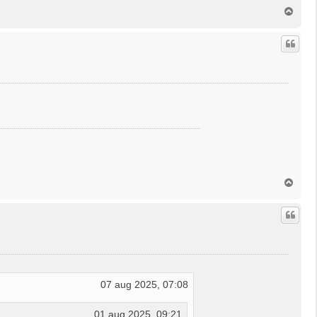
O
m
h
o
o
g
O
m
h
o
o
g
07 aug 2025, 07:08
01 aug 2025, 09:21