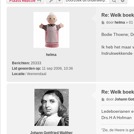
Zoek
Uitg
Plaats Reactie
Re: Welk boek 
B
door
helma
»
01
e
r
Bodie Thoene; De
i
c
Ik heb het maar 
h
Indrukwekkende s
t
helma
Berichten:
20333
Lid geworden op:
11 sep 2006, 10:36
Locatie:
Veenendaal
Re: Welk boek 
B
door
Johann Gott
e
r
Ledeboerianen en
i
Drs.H A Hofman
c
h
"Zie, de Heere is g
t
Johann Gottfried Walther