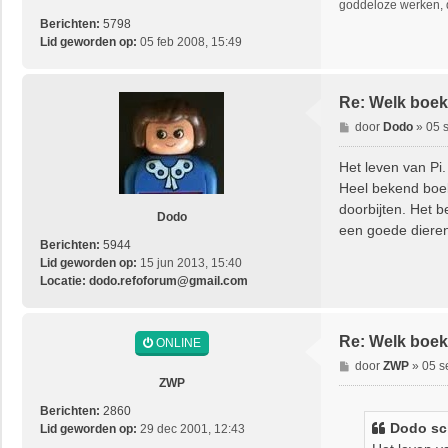
goddeloze werken, 
Berichten:
5798
Lid geworden op:
05 feb 2008, 15:49
Re: Welk boek 
B
door
Dodo
»
05 
e
r
Het leven van Pi.
i
Heel bekend boek
c
doorbijten. Het be
h
Dodo
een goede dierent
t
Berichten:
5944
Lid geworden op:
15 jun 2013, 15:40
Locatie:
dodo.refoforum@gmail.com
Re: Welk boek 
ONLINE
B
door
ZWP
»
05 s
e
ZWP
r
Berichten:
2860
i
Dodo
sc
Lid geworden op:
29 dec 2001, 12:43
c