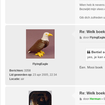
h
Wien heb ik nevens 
t
Bezwijkt mijn vlees 
Gib dich zufrieden un
Re: Welk boek 
B
door
FlyingEagl
e
r
i
Bertiel 
c
yes, je kan 
h
t
FlyingEagle
Een. Mooi boek
Berichten:
3358
Lid geworden op:
23 apr 2005, 22:34
Locatie:
air
Re: Welk boek 
B
door
Herman
»
0
e