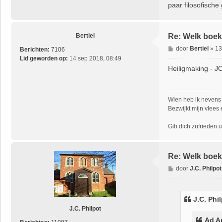
paar filosofische
Bertiel
Re: Welk boek 
B
door
Bertiel
»
13
Berichten:
7106
e
Lid geworden op:
14 sep 2018, 08:49
r
Heiligmaking - J
i
c
h
Wien heb ik nevens 
t
Bezwijkt mijn vlees 
Gib dich zufrieden un
Re: Welk boek 
B
door
J.C. Philpot
e
r
i
J.C. Phi
c
J.C. Philpot
h
Ad A
t