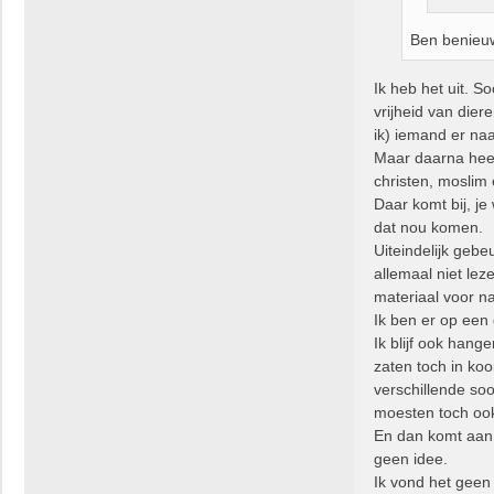
Ben benieuw
Ik heb het uit. S
vrijheid van dier
ik) iemand er naa
Maar daarna heeft
christen, moslim e
Daar komt bij, je
dat nou komen.
Uiteindelijk gebe
allemaal niet leze
materiaal voor n
Ik ben er op een
Ik blijf ook han
zaten toch in koo
verschillende so
moesten toch ook
En dan komt aan 
geen idee.
Ik vond het geen 