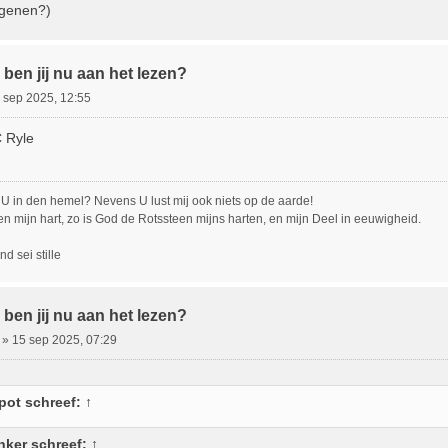
 genen?)
ben jij nu aan het lezen?
 sep 2025, 12:55
C Ryle
U in den hemel? Nevens U lust mij ook niets op de aarde!
en mijn hart, zo is God de Rotssteen mijns harten, en mijn Deel in eeuwigheid.
d sei stille
ben jij nu aan het lezen?
»
15 sep 2025, 07:29
lpot
schreef:
↑
nker
schreef:
↑