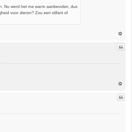
gin. Nu werd het me warm aanbevolen, dus
rijheid voor dieren? Zou een olifant of
O
m
h
o
o
g
O
m
h
o
o
g