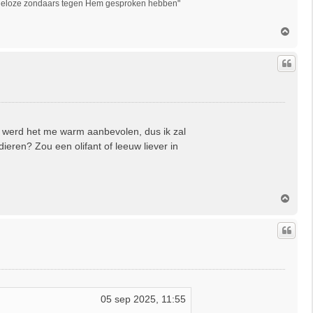
oddeloze zondaars tegen Hem gesproken hebben"
O
m
h
o
o
g
u werd het me warm aanbevolen, dus ik zal
 dieren? Zou een olifant of leeuw liever in
O
m
h
o
o
g
05 sep 2025, 11:55