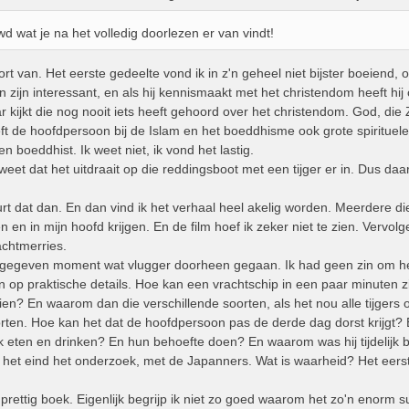
d wat je na het volledig doorlezen er van vindt!
oort van. Het eerste gedeelte vond ik in z'n geheel niet bijster boeiend,
en zijn interessant, en als hij kennismaakt met het christendom heeft hi
r kijkt die nog nooit iets heeft gehoord over het christendom. God, die 
 de hoofdpersoon bij de Islam en het boeddhisme ook grote spirituele erv
n boeddhist. Ik weet niet, ik vond het lastig.
 weet dat het uitdraait op die reddingsboot met een tijger er in. Dus da
urt dat dan. En dan vind ik het verhaal heel akelig worden. Meerdere dier
n en in mijn hoofd krijgen. En de film hoef ik zeker niet te zien. Vervolg
achtmerries.
 gegeven moment wat vlugger doorheen gegaan. Ik had geen zin om he
gen op praktische details. Hoe kan een vrachtschip in een paar minuten
ien? En waarom dan die verschillende soorten, als het nou alle tijgers 
orten. Hoe kan het dat de hoofdpersoon pas de derde dag dorst krijgt? 
 eten en drinken? En hun behoefte doen? En waarom was hij tijdelijk b
het eind het onderzoek, met de Japanners. Wat is waarheid? Het eerst
prettig boek. Eigenlijk begrijp ik niet zo goed waarom het zo'n enorm 