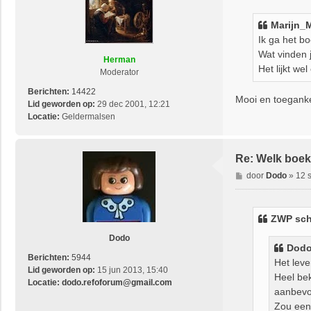
r
i
Marijn_
c
Ik ga het b
h
Wat vinden j
t
Herman
Het lijkt we
Moderator
Berichten:
14422
Mooi en toegankel
Lid geworden op:
29 dec 2001, 12:21
Locatie:
Geldermalsen
Re: Welk boek 
B
door
Dodo
»
12 
e
r
i
ZWP
sch
c
h
Dodo
Dod
t
Berichten:
5944
Het leve
Lid geworden op:
15 jun 2013, 15:40
Heel be
Locatie:
dodo.refoforum@gmail.com
aanbevol
Zou een 