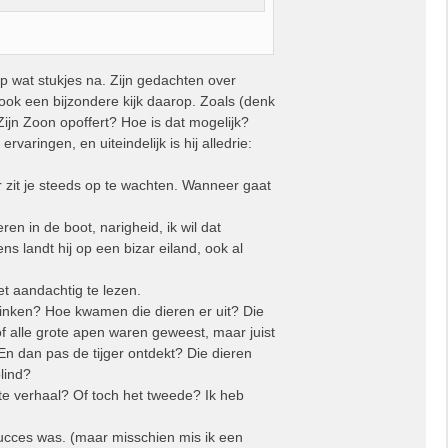
 op wat stukjes na. Zijn gedachten over
j ook een bijzondere kijk daarop. Zoals (denk
Zijn Zoon opoffert? Hoe is dat mogelijk?
aringen, en uiteindelijk is hij alledrie:
ar zit je steeds op te wachten. Wanneer gaat
en in de boot, narigheid, ik wil dat
ens landt hij op een bizar eiland, ook al
t aandachtig te lezen.
 zinken? Hoe kwamen die dieren er uit? Die
of alle grote apen waren geweest, maar juist
En dan pas de tijger ontdekt? Die dieren
lind?
e verhaal? Of toch het tweede? Ik heb
succes was. (maar misschien mis ik een