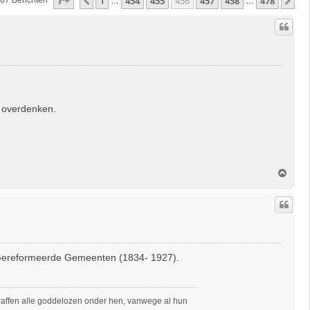
Pagina
456
Van
478
1
454
455
456
457
458
478
Vorige
Vo
67 Berichten
…
…
e overdenken.
O
m
h
o
o
g
e Gereformeerde Gemeenten (1834- 1927).
straffen alle goddelozen onder hen, vanwege al hun