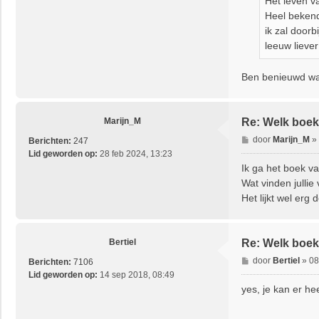
Het leven va
h
Heel bekend
t
ik zal doorb
leeuw liever
Ben benieuwd wat 
Marijn_M
Re: Welk boek 
B
door
Marijn_M
»
Berichten:
247
e
Lid geworden op:
28 feb 2024, 13:23
r
Ik ga het boek v
i
Wat vinden jullie
c
Het lijkt wel erg
h
t
Bertiel
Re: Welk boek 
B
door
Bertiel
»
08
Berichten:
7106
e
Lid geworden op:
14 sep 2018, 08:49
r
yes, je kan er he
i
c