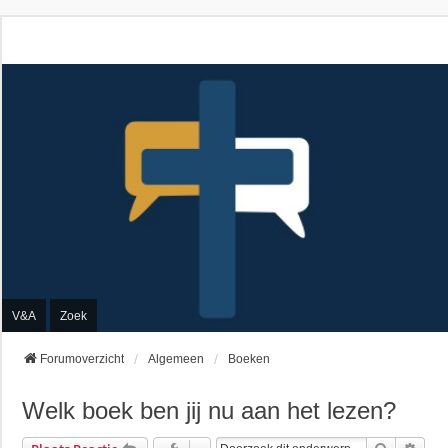
V&A
Zoek
Forumoverzicht
Algemeen
Boeken
Welk boek ben jij nu aan het lezen?