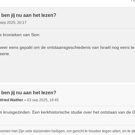
ebreid Zoeken
71
ben jij nu aan het lezen?
 sep 2025, 20:17
 kronieken van Sion.
weer eens gepakt om de ontstaansgeschiedenis van Israël nog eens t
erie.
ben jij nu aan het lezen?
fried Walther
»
03 sep 2025, 18:45
 kruisgezinden. Een kerkhistorische studie over het ontstaan van d
ekomen met Zijn vele duizenden heiligen, om gericht te houden tegen allen, en te 