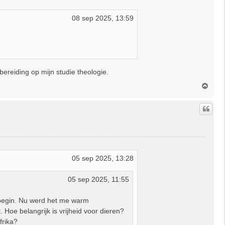
08 sep 2025, 13:59
bereiding op mijn studie theologie.
O
m
h
o
o
g
05 sep 2025, 13:28
05 sep 2025, 11:55
 begin. Nu werd het me warm
. Hoe belangrijk is vrijheid voor dieren?
frika?