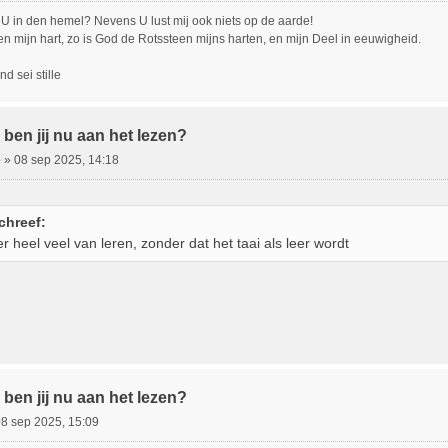
U in den hemel? Nevens U lust mij ook niets op de aarde!
en mijn hart, zo is God de Rotssteen mijns harten, en mijn Deel in eeuwigheid.
d sei stille
ben jij nu aan het lezen?
e
»
08 sep 2025, 14:18
schreef:
er heel veel van leren, zonder dat het taai als leer wordt
ben jij nu aan het lezen?
8 sep 2025, 15:09