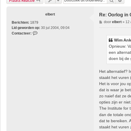
Zoek
Uitg
Plaats Reactie
elbert
Re: Oorlog in
B
door
elbert
»
12 
Berichten:
1879
e
Lid geworden op:
30 jul 2004, 09:04
r
C
Contacteer:
i
o
Wim Ank
c
n
Opnieuw: Van
h
t
een alterna
t
a
doen bij de
c
t
e
Het alternatief? 
e
staakt het vuren 
r
Het is voor jou 
e
dat is waar je b
l
zo naief dat ze 
b
e
opties zijn er niet
r
The Institute for
t
dan de totale on
dat te bereiken. A
staakt het vuren z