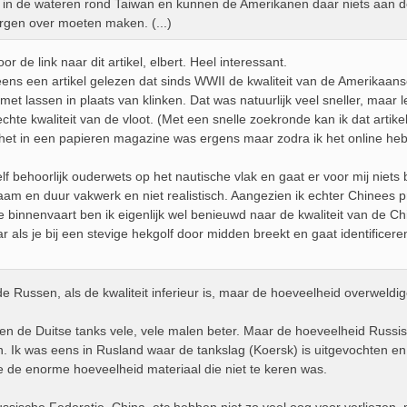
 in de wateren rond Taiwan en kunnen de Amerikanen daar niets aan 
rgen over moeten maken. (...)
or de link naar dit artikel, elbert. Heel interessant.
 eens een artikel gelezen dat sinds WWII de kwaliteit van de Amerikaa
t lassen in plaats van klinken. Dat was natuurlijk veel sneller, maar l
chte kwaliteit van de vloot. (Met een snelle zoekronde kan ik dat artik
 het in een papieren magazine was ergens maar zodra ik het online heb
elf behoorlijk ouderwets op het nautische vlak en gaat er voor mij nie
zaam en duur vakwerk en niet realistisch. Aangezien ik echter Chinees p
 binnenvaart ben ik eigenlijk wel benieuwd naar de kwaliteit van de C
 als je bij een stevige hekgolf door midden breekt en gaat identificer
j de Russen, als de kwaliteit inferieur is, maar de hoeveelheid overweld
n de Duitse tanks vele, vele malen beter. Maar de hoeveelheid Russisc
. Ik was eens in Rusland waar de tankslag (Koersk) is uitgevochten en
je de enorme hoeveelheid materiaal die niet te keren was.
sische Federatie, China, etc hebben niet zo veel oog voor verliezen, m