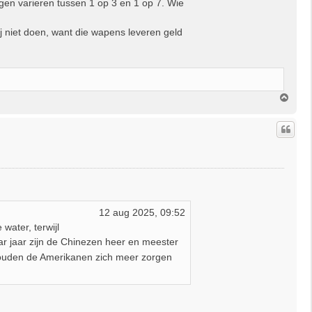
gen varieren tussen 1 op 3 en 1 op 7. Wie
 niet doen, want die wapens leveren geld
O
m
h
o
o
g
12 aug 2025, 09:52
water, terwijl
ar jaar zijn de Chinezen heer en meester
zouden de Amerikanen zich meer zorgen