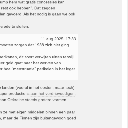
 Trump hem wat gratis concessies kan
e rest ook hebben". Dat zeggen
den gevoerd. Als het nodig is gaan we ook
vrede te sluiten.
11 aug 2025, 17:33
moeten zorgen dat 1938 zich niet ging
ikanen, dit soort verwijten uitten terwijl
eer geld gaat naar het werven van
 hoe "menstruatie" perikelen in het leger
e landen (vooral in het oosten, maar toch)
apenproductie is
aan het verdrievoudigen
,
 aan Oekraine steeds grotere vormen
nen ze met eigen middelen binnen een paar
en, maar de Finnen zijn buitengewoon goed