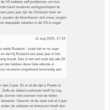
 de VS hebben zelf problemen om hun
pende band moderne oorlogsschepen te
 een paar jaar zijn de Chinezen heer en
ar zouden de Amerikanen zich meer zorgen
an bepaalde raketten in de VS is nogal
11 aug 2025, 17:33
n walst Rusland - zoals het er nu naar
n dat hij Rusland een paar jaar in het
ng houdt. Dan is het wel zaak dat alle 50
want die hebben deze hele ellende in
en hun verstand omgekeerd evenredig aan
n 3 jaar. En in al die tijd is Poetin er
. Zelfs de oblast Loehansk heeft hij nog
ak, komen niet overeen met de feiten.
 beweren. Daarom zit de zaak ook al 3 jaar
 onder de soldaten te betreuren heeft dan