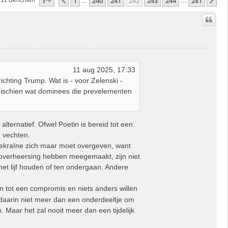
Pagina
242
Van
281
1
240
241
242
243
244
281
Vorige
Vo
11 Berichten
…
…
11 aug 2025, 17:33
ichting Trump. Wat is - voor Zelenski -
mischien wat dominees die prevelementen
alternatief. Ofwel Poetin is bereid tot een
e vechten.
 Oekraïne zich maar moet overgeven, want
e overheersing hebben meegemaakt, zijn niet
het lijf houden of ten ondergaan. Andere
jn tot een compromis en niets anders willen
daarin niet meer dan een onderdeeltje om
n. Maar het zal nooit meer dan een tijdelijk