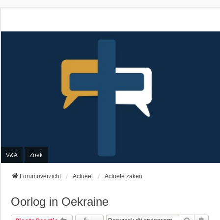
V&A
Zoek
Forumoverzicht
Actueel
Actuele zaken
Oorlog in Oekraine