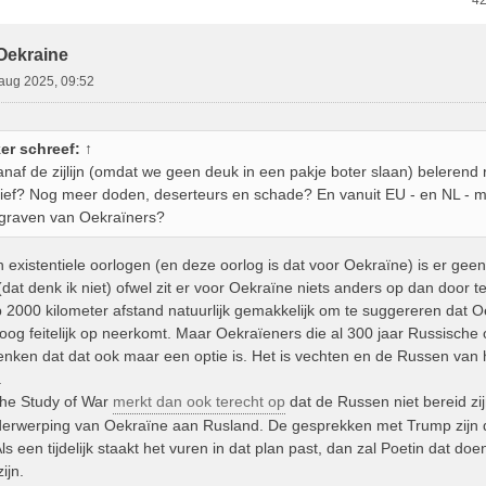
ebreid Zoeken
42
 Oekraine
aug 2025, 09:52
er
schreef:
↑
af de zijlijn (omdat we geen deuk in een pakje boter slaan) belerend r
tief? Nog meer doden, deserteurs en schade? En vanuit EU - en NL - 
 graven van Oekraïners?
In existentiele oorlogen (en deze oorlog is dat voor Oekraïne) is er geen 
(dat denk ik niet) ofwel zit er voor Oekraïne niets anders op dan door t
op 2000 kilometer afstand natuurlijk gemakkelijk om te suggereren dat
etoog feitelijk op neerkomt. Maar Oekraïeners die al 300 jaar Russisch
denken dat dat ook maar een optie is. Het is vechten en de Russen van 
.
 the Study of War
merkt dan ook terecht op
dat de Russen niet bereid zi
derwerping van Oekraïne aan Rusland. De gesprekken met Trump zijn 
ls een tijdelijk staakt het vuren in dat plan past, dan zal Poetin dat doe
ijn.