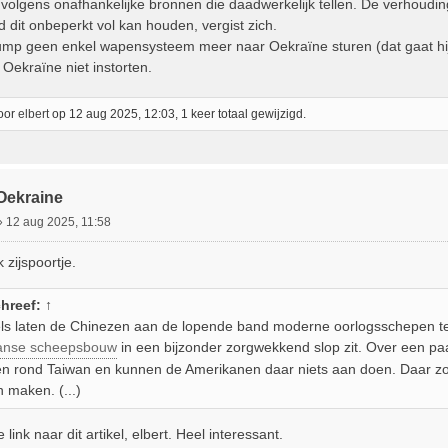
 volgens onafhankelijke bronnen die daadwerkelijk tellen. De verhoudin
 dit onbeperkt vol kan houden, vergist zich.
ump geen enkel wapensysteem meer naar Oekraïne sturen (dat gaat hij
Oekraïne niet instorten.
door
elbert
op 12 aug 2025, 12:03, 1 keer totaal gewijzigd.
 Oekraine
»
12 aug 2025, 11:58
k zijspoortje.
hreef:
↑
dels laten de Chinezen aan de lopende band moderne oorlogsschepen te 
anse scheepsbouw
in een bijzonder zorgwekkend slop zit. Over een pa
en rond Taiwan en kunnen de Amerikanen daar niets aan doen. Daar 
 maken. (...)
link naar dit artikel, elbert. Heel interessant.