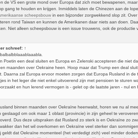
n de VS een grote mond over Europa dat zich moet bewapenen, maar
p gang te houden en krijgen. Inmiddels laten de Chinezen aan de lo
Amerikaanse scheepsbouw
in een bijzonder zorgwekkend slop zit. Over
ateren rond Taiwan en kunnen de Amerikanen daar niets aan doen. Da
n. Niet alleen scheepsbouw is een issue trouwens, ook de productie v
er
schreef:
↑
abalbalbblaaablaaabla.
n Poetin een deal sluiten en Europa en Zelenski accepteren die niet da
innen maanden over Oekraine heen. Hoop maar dat Trump een deal sluit e
t. Daarna zal Europa ervoor moeten zorgen dat Europa Rusland in de ta
es in het leger die niet enkel uitvoerend zijn met pensioen te sturen 
orzaakt en hun lerend vermogen is - gelet op de laatste jaren - nul 
 Rusland binnen maanden over Oekraïne heenwalst, horen we nu al meer da
n geslaagd om ook maar 1 oblast (provincie) in zijn geheel te veroveren
roverd. Dus deze uitspraken dat Rusland zo sterk is en Oekraïne zo zw
zwakker dan het wil overkomen en Oekraïne veel sterker dan sommigen
j geldt dat Oekraïne momenteel (het verdedigt zich) veel minder doden