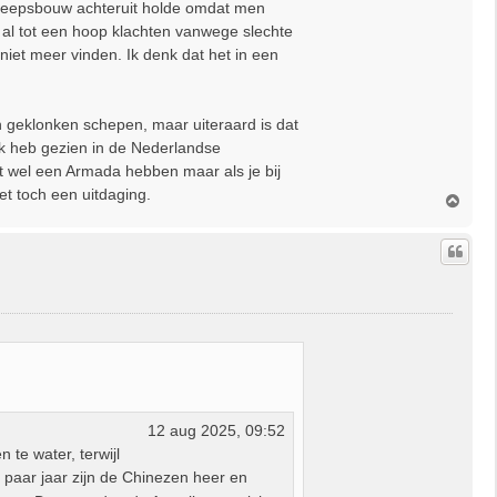
scheepsbouw achteruit holde omdat men
n al tot een hoop klachten vanwege slechte
 niet meer vinden. Ik denk dat het in een
en geklonken schepen, maar uiteraard is dat
rk heb gezien in de Nederlandse
nt wel een Armada hebben maar als je bij
et toch een uitdaging.
O
m
h
o
o
g
12 aug 2025, 09:52
te water, terwijl
 paar jaar zijn de Chinezen heer en