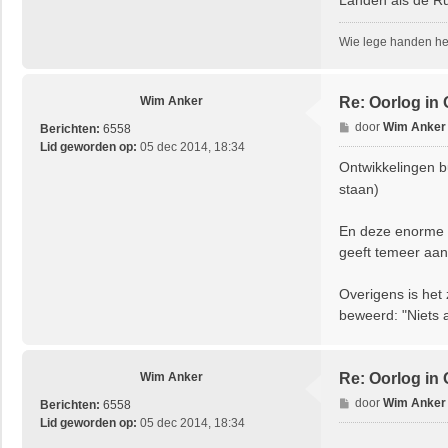
Wie lege handen hee
Wim Anker
Re: Oorlog in
B
door
Wim Anker
Berichten:
6558
e
Lid geworden op:
05 dec 2014, 18:34
r
Ontwikkelingen b
i
staan)
c
h
En deze enorme d
t
geeft temeer aan
Overigens is het 
beweerd: "Niets 
Wim Anker
Re: Oorlog in
B
door
Wim Anker
Berichten:
6558
e
Lid geworden op:
05 dec 2014, 18:34
r