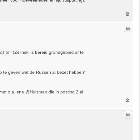
O
m
h
o
o
g
42.html
(Zelinski is bereid grondgebied af te
op te geven wat de Russen al bezet hebben"
(met o.a. ene @Huisman die in posting 2 al
O
m
h
o
o
g