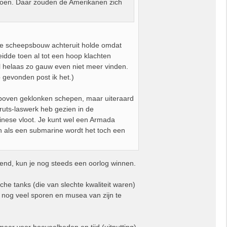
doen. Daar zouden de Amerikanen zich
nse scheepsbouw achteruit holde omdat
eidde toen al tot een hoop klachten
el helaas zo gauw even niet meer vinden.
 gevonden post ik het.)
ts boven geklonken schepen, maar uiteraard
ruts-laswerk heb gezien in de
hinese vloot. Je kunt wel een Armada
en als een submarine wordt het toch een
igend, kun je nog steeds een oorlog winnen.
he tanks (die van slechte kwaliteit waren)
 nog veel sporen en musea van zijn te
eer voor hoeveelheden en tijd (uitputting).