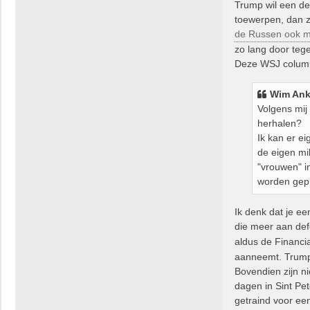
Trump wil een de
toewerpen, dan z
de Russen ook m
zo lang door teg
Deze WSJ colum
Wim Ank
Volgens mij
herhalen?
Ik kan er ei
de eigen mi
"vrouwen" i
worden gepr
Ik denk dat je ee
die meer aan def
aldus de Financi
aanneemt. Trump 
Bovendien zijn n
dagen in Sint Pe
getraind voor een