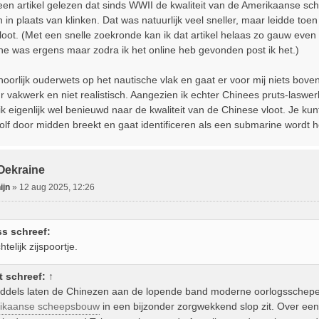
 een artikel gelezen dat sinds WWII de kwaliteit van de Amerikaanse 
in plaats van klinken. Dat was natuurlijk veel sneller, maar leidde toe
vloot. (Met een snelle zoekronde kan ik dat artikel helaas zo gauw even
e was ergens maar zodra ik het online heb gevonden post ik het.)
hoorlijk ouderwets op het nautische vlak en gaat er voor mij niets bov
 vakwerk en niet realistisch. Aangezien ik echter Chinees pruts-laswe
k eigenlijk wel benieuwd naar de kwaliteit van de Chinese vloot. Je ku
olf door midden breekt en gaat identificeren als een submarine wordt h
 Oekraine
ijn
»
12 aug 2025, 12:26
s schreef:
telijk zijspoortje.
t
schreef:
↑
middels laten de Chinezen aan de lopende band moderne oorlogsschepen 
ikaanse scheepsbouw
in een bijzonder zorgwekkend slop zit. Over een