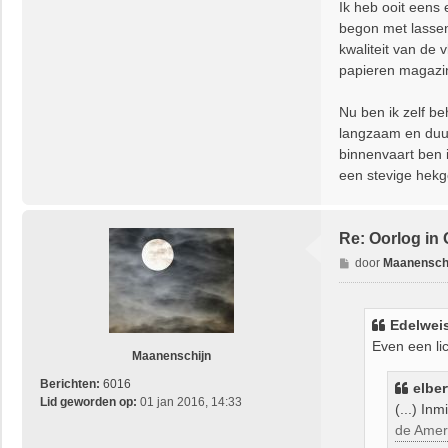
Ik heb ooit eens
begon met lassen 
kwaliteit van de 
papieren magazin
Nu ben ik zelf be
langzaam en duur
binnenvaart ben i
een stevige hekg
Re: Oorlog in
B
door
Maanensch
e
r
i
Edelweis
c
Even een lich
h
Maanenschijn
t
Berichten:
6016
elber
Lid geworden op:
01 jan 2016, 14:33
(...) In
de Amer