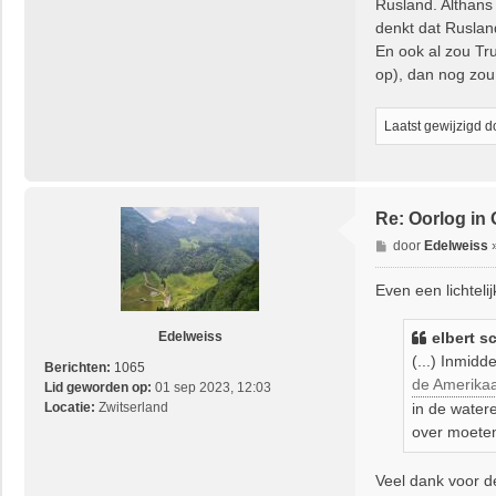
Rusland. Althans
denkt dat Rusland
En ook al zou Tr
op), dan nog zou 
Laatst gewijzigd 
Re: Oorlog in
B
door
Edelweiss
e
r
Even een lichtelij
i
c
elbert
sc
Edelweiss
h
(...) Inmid
t
Berichten:
1065
de Amerika
Lid geworden op:
01 sep 2023, 12:03
in de water
Locatie:
Zwitserland
over moeten
Veel dank voor de 