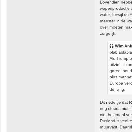
Bovendien hebbe
wapenproductie o
water, terwijl
de 
meester in de w
over moeten make
zorgelijk.
Wim Ank
blablablabl
Als Trump e
uitziet - b
gareel houd
plus mannetj
Europa vero
de rang.
Dit riedeltje dat
nog steeds niet i
niet helemaal ve
Rusland is veel 
muurvast. Daarbi