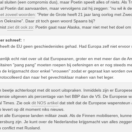
al sluiten (een compromis dus), maar Poetin speelt alles of niets. Als
al Poetin dat aanvaarden, maar vervolgens zal hij zeggen: "nu wil ik d
et zoveel woorden
: "Peter de Grote heeft 21 jaar lang oorlog met Zwe
en Oekraïne". Daar zit toch geen woord Spaans bij?
nist
ziet dit ook zo
: Poetin gaat naar Alaska, maar niet met het doel om 
er
schreef:
↑
 heeft de EU geen geschiedenisles gehad. Had Europa zelf niet ervoor 
genlijk echt niet over uit dat Europeanen, groter en met meer dan de Amer
litairen "pang pang" moeten roepen bij oefeningen en er nog steeds m
n de krijgsmacht door enkel "vrouwen" zodat er gepraat kan worden over
otocolleerd dan naar het gevechtsklaar maken van het leger.
n beetje achterloopt met dit soort uitspraken. Inmiddels zijn er Europes
ensie uitgeven als percentage van het BBP dan de VS. De Europese w
al Times. Zie ook
dit NOS artikel
dat stelt dat de Europese wapensteun
levert op dit moment niks nieuws.
iet alle Europese landen militair zwak. Als de Finnen mobiliseren, kun
tersburg zijn. Je kunt over de Nederlandse krijgsmacht van alles zegg
 conflict met Rusland.