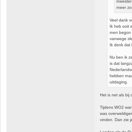
meester
meer zo
Veel dank vo
Ik heb ooit
men begon me
vanwege sle
Ik denk dat
Nu ben ik z
is dat lang
Nederlandse
hebben maar
uitdaging.
Het is net als bi
Tijdens WO2 ware
was overweldigen
vinden. Dan zie 
Landen als de Rus