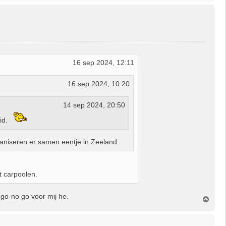
h
o
o
g
16 sep 2024, 12:11
16 sep 2024, 10:20
14 sep 2024, 20:50
id.
ganiseren er samen eentje in Zeeland.
t carpoolen.
go-no go voor mij he.
O
m
h
o