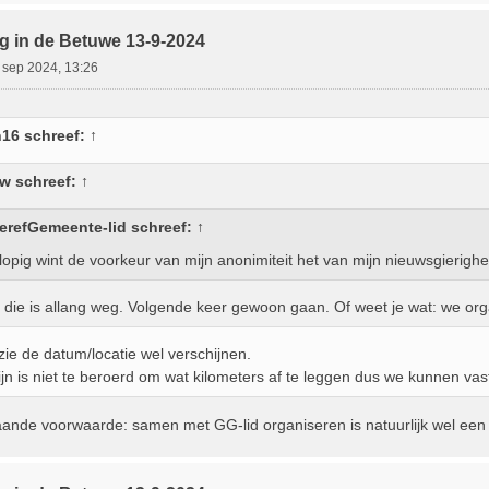
g in de Betuwe 13-9-2024
 sep 2024, 13:26
n16
schreef:
↑
uw
schreef:
↑
erefGemeente-lid
schreef:
↑
lopig wint de voorkeur van mijn anonimiteit het van mijn nieuwsgierighe
 die is allang weg. Volgende keer gewoon gaan. Of weet je wat: we or
 zie de datum/locatie wel verschijnen.
n is niet te beroerd om wat kilometers af te leggen dus we kunnen vas
aande voorwaarde: samen met GG-lid organiseren is natuurlijk wel een 