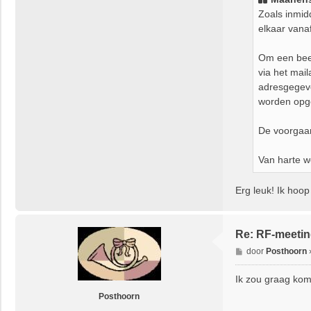
c
Zoals inmid
h
elkaar vanaf
t
Om een beet
via het mail
adresgegeven
worden opg
De voorgaan
Van harte w
Erg leuk! Ik hoo
Re: RF-meetin
B
door
Posthoorn
e
r
Ik zou graag kome
i
Posthoorn
c