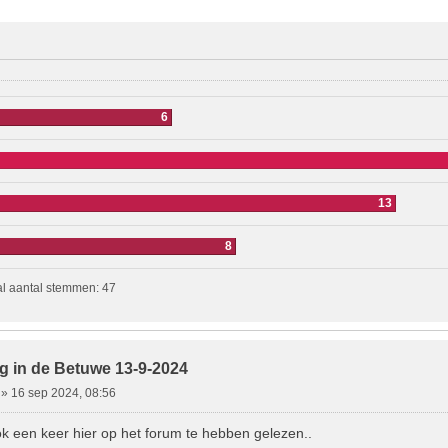
d Zoeken
6
13
8
al aantal stemmen:
47
g in de Betuwe 13-9-2024
»
16 sep 2024, 08:56
k een keer hier op het forum te hebben gelezen..