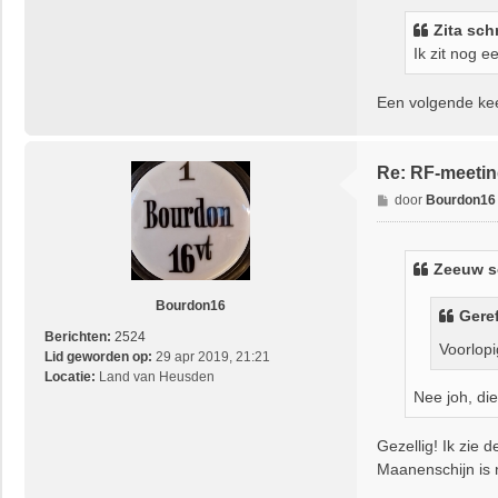
i
Zita
schr
c
Ik zit nog e
h
t
Een volgende ke
Re: RF-meetin
B
door
Bourdon16
e
r
i
Zeeuw
s
c
h
Bourdon16
Gere
t
Berichten:
2524
Voorlopi
Lid geworden op:
29 apr 2019, 21:21
Locatie:
Land van Heusden
Nee joh, di
Gezellig! Ik zie 
Maanenschijn is 