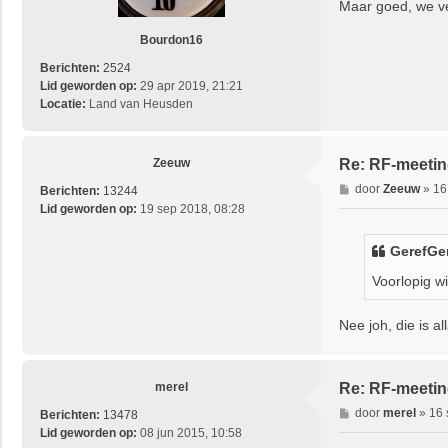
Maar goed, we ve
c
h
Bourdon16
t
Berichten:
2524
Lid geworden op:
29 apr 2019, 21:21
Locatie:
Land van Heusden
Zeeuw
Re: RF-meetin
B
door
Zeeuw
»
16
Berichten:
13244
e
Lid geworden op:
19 sep 2018, 08:28
r
i
GerefGe
c
h
Voorlopig w
t
Nee joh, die is 
merel
Re: RF-meetin
B
door
merel
»
16 
Berichten:
13478
e
Lid geworden op:
08 jun 2015, 10:58
r