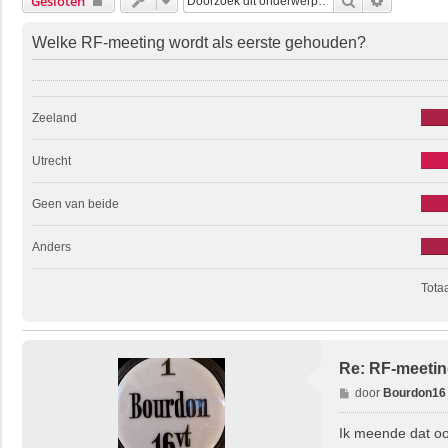
Zoek
Uitgebrei
Gesloten
Welke RF-meeting wordt als eerste gehouden?
Zeeland
Utrecht
Geen van beide
Anders
Tota
Re: RF-meetin
B
door
Bourdon16
e
r
Ik meende dat oo
i