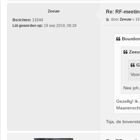
Zeeuw
Re: RF-meetin
B
door
Zeeuw
»
16
Berichten:
13244
e
Lid geworden op:
19 sep 2018, 08:28
r
i
Bourdo
c
h
Zee
t
G
Voor
Nee joh,
Gezellig! Ik
Maanenschij
Tsja, de bovenst