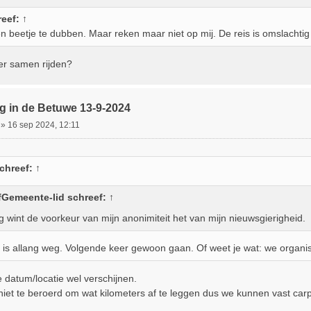
eef:
↑
en beetje te dubben. Maar reken maar niet op mij. De reis is omslachti
er samen rijden?
g in de Betuwe 13-9-2024
»
16 sep 2024, 12:11
chreef:
↑
fGemeente-lid
schreef:
↑
g wint de voorkeur van mijn anonimiteit het van mijn nieuwsgierigheid.
e is allang weg. Volgende keer gewoon gaan. Of weet je wat: we organi
de datum/locatie wel verschijnen.
niet te beroerd om wat kilometers af te leggen dus we kunnen vast car