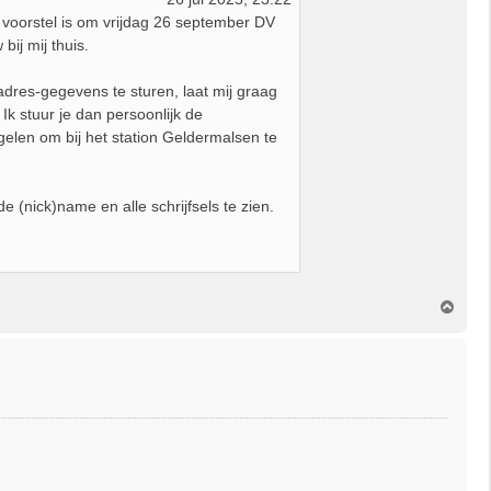
n voorstel is om vrijdag 26 september DV
bij mij thuis.
dres-gegevens te sturen, laat mij graag
 Ik stuur je dan persoonlijk de
egelen om bij het station Geldermalsen te
(nick)name en alle schrijfsels te zien.
O
m
h
o
o
g