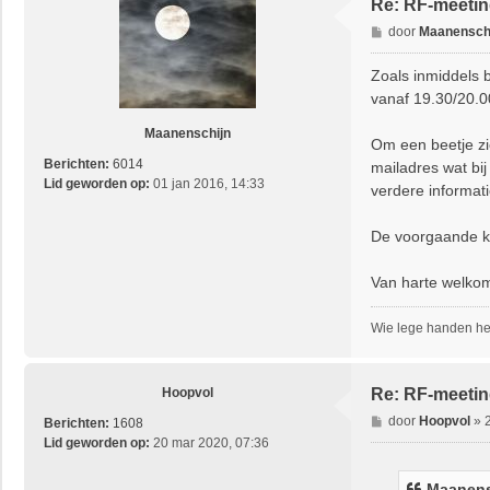
Re: RF-meetin
B
door
Maanensch
e
r
Zoals inmiddels b
i
vanaf 19.30/20.00
c
h
Maanenschijn
Om een beetje zi
t
Berichten:
6014
mailadres wat bij
Lid geworden op:
01 jan 2016, 14:33
verdere informati
De voorgaande ke
Van harte welko
Wie lege handen hee
Hoopvol
Re: RF-meetin
B
door
Hoopvol
»
Berichten:
1608
e
Lid geworden op:
20 mar 2020, 07:36
r
i
Maanens