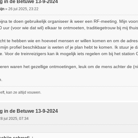
g in de Betuwe 13-9-2024
ijn
»
26 jul 2025, 23:22
ijna te doen gebruikelijk organiseer ik weer een RF-meeting. Mijn voor
 uur (voor wie dat wil) elkaar te ontmoeten, traditiegetrouw bij mij thuis
cht te hebben wie en hoeveel mensen er willen komen en om de adres-g
 mijn profiel beschikbaar is weten of je plan hebt te komen. Ik stuur j
e. Voor de treinreizigers kan ik mogelijk iets regelen om bij het stati
ren waren het gezellige ontmoetingen, leuk om de mens achter de (nick
m.
ft, kan ze altijd vouwen.
g in de Betuwe 13-9-2024
28 jul 2025, 07:34
chijn
schreef:
↑