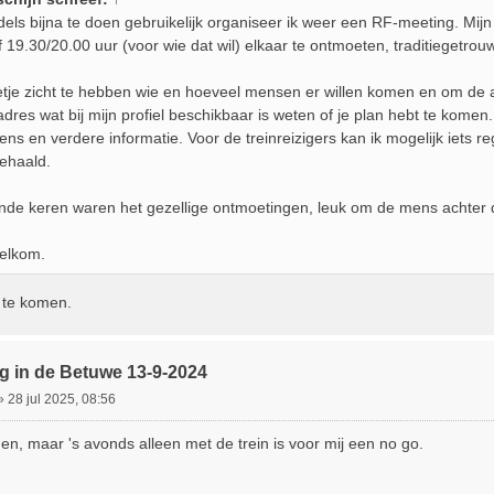
dels bijna te doen gebruikelijk organiseer ik weer een RF-meeting. Mij
 19.30/20.00 uur (voor wie dat wil) elkaar te ontmoeten, traditiegetrouw 
je zicht te hebben wie en hoeveel mensen er willen komen en om de a
adres wat bij mijn profiel beschikbaar is weten of je plan hebt te komen.
s en verdere informatie. Voor de treinreizigers kan ik mogelijk iets r
ehaald.
de keren waren het gezellige ontmoetingen, leuk om de mens achter de 
elkom.
p te komen.
g in de Betuwe 13-9-2024
»
28 jul 2025, 08:56
n, maar 's avonds alleen met de trein is voor mij een no go.