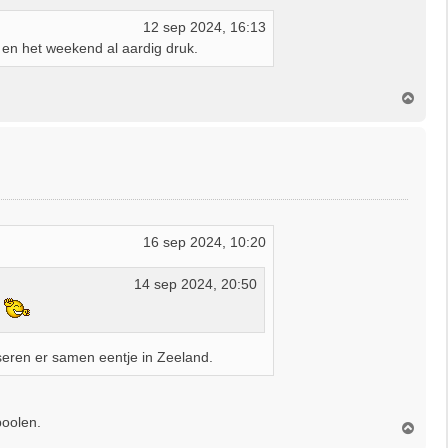
12 sep 2024, 16:13
g en het weekend al aardig druk.
O
m
h
o
o
g
16 sep 2024, 10:20
14 sep 2024, 20:50
seren er samen eentje in Zeeland.
poolen.
O
m