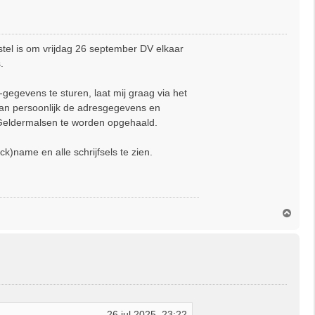
o
g
stel is om vrijdag 26 september DV elkaar
.
egevens te sturen, laat mij graag via het
e dan persoonlijk de adresgegevens en
on Geldermalsen te worden opgehaald.
)name en alle schrijfsels te zien.
O
m
h
o
o
g
26 jul 2025, 23:22