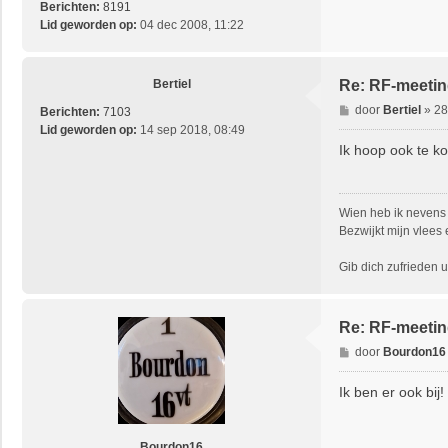
h
Berichten:
8191
t
Lid geworden op:
04 dec 2008, 11:22
Bertiel
Re: RF-meetin
B
door
Bertiel
»
28
Berichten:
7103
e
Lid geworden op:
14 sep 2018, 08:49
r
Ik hoop ook te 
i
c
h
Wien heb ik nevens 
t
Bezwijkt mijn vlees 
Gib dich zufrieden un
Re: RF-meetin
B
door
Bourdon16
e
r
Ik ben er ook bij!
i
c
h
Bourdon16