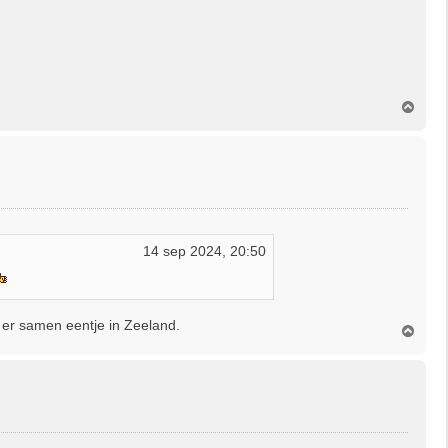
O
m
h
o
o
g
14 sep 2024, 20:50
 er samen eentje in Zeeland.
O
m
h
o
o
g