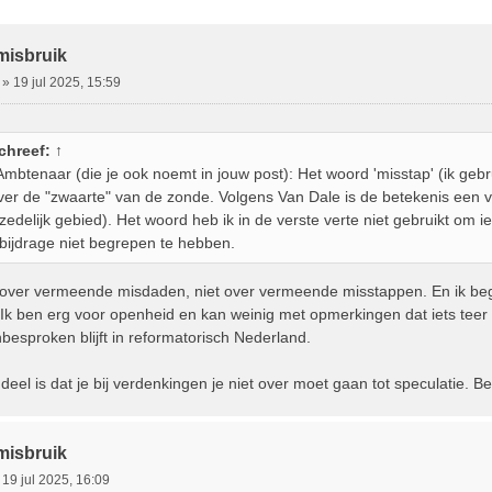
ebreid Zoeken
misbruik
»
19 jul 2025, 15:59
chreef:
↑
 Ambtenaar (die je ook noemt in jouw post): Het woord 'misstap' (ik ge
over de "zwaarte" van de zonde. Volgens Van Dale is de betekenis een v
zedelijk gebied). Het woord heb ik in de verste verte niet gebruikt om iet
 bijdrage niet begrepen te hebben.
over vermeende misdaden, niet over vermeende misstappen. En ik begr
 Ik ben erg voor openheid en kan weinig met opmerkingen dat iets teer o
besproken blijft in reformatorisch Nederland.
 deel is dat je bij verdenkingen je niet over moet gaan tot speculatie. Be
misbruik
»
19 jul 2025, 16:09