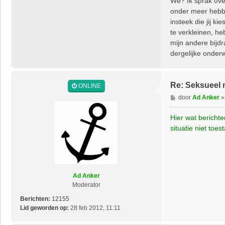
We? Ik sprak ove
onder meer hebbe
insteek die jij k
te verkleinen, he
mijn andere bijdr
dergelijke onder
Re: Seksueel 
ONLINE
B
door
Ad Anker
e
r
Hier wat berichte
i
situatie niet toes
c
h
t
Ad Anker
Moderator
Berichten:
12155
Lid geworden op:
28 feb 2012, 11:11