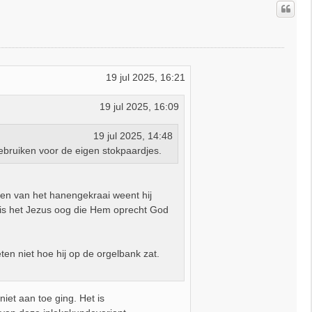
o
o
g
19 jul 2025, 16:21
19 jul 2025, 16:09
19 jul 2025, 14:48
 gebruiken voor de eigen stokpaardjes.
ren van het hanengekraai weent hij
nd is het Jezus oog die Hem oprecht God
en niet hoe hij op de orgelbank zat.
iet aan toe ging. Het is