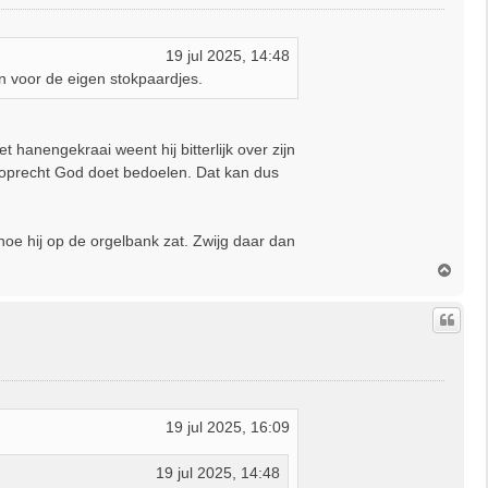
19 jul 2025, 14:48
ken voor de eigen stokpaardjes.
 hanengekraai weent hij bitterlijk over zijn
m oprecht God doet bedoelen. Dat kan dus
hoe hij op de orgelbank zat. Zwijg daar dan
O
m
h
o
o
g
19 jul 2025, 16:09
19 jul 2025, 14:48