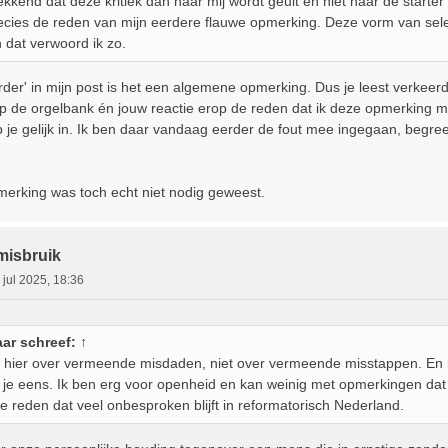
kkend dat deze kritiek dan naar mij wordt geuit en niet naar de starter
ecies de reden van mijn eerdere flauwe opmerking. Deze vorm van selecti
dat verwoord ik zo.
der' in mijn post is het een algemene opmerking. Dus je leest verkeerd.
op de orgelbank én jouw reactie erop de reden dat ik deze opmerking ma
je gelijk in. Ik ben daar vandaag eerder de fout mee ingegaan, begreep i
merking was toch echt niet nodig geweest.
misbruik
 jul 2025, 18:36
ar
schreef:
↑
hier over vermeende misdaden, niet over vermeende misstappen. En i
 je eens. Ik ben erg voor openheid en kan weinig met opmerkingen dat iet
e reden dat veel onbesproken blijft in reformatorisch Nederland.