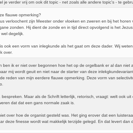
l je verder vrij om ook dit topic - net zoals alle andere topic's - te ge
ze flauwe opmerking?
us verloochent zijn Meester onder vloeken en zweren en bij het horen v
egane zonden. Hij dient de zonde en in tijd direct opvolgend is het Je
wel degelijk.
 is ook een vorm van inlegkunde als het gaat om deze dader. Wij weten 
k over.
n ben ik er niet over begonnen hoe het op de orgelbank er al dan niet
naar mij wordt geuit en niet naar de starter van deze inlekgkundevariant
 de reden van mijn eerdere flauwe opmerking. Deze vorm van selectivite
o.
. bespreken. Maar als de Schrift letterlijk, retorisch, vraagt: welt ook u
weren dat dat een gans normale zaak is.
niet over hoe de organist gesteld was. Het ging erover dat een luisteraa
 deze finesse wordt wat makkelijk terzijde gelegd. En dat levert dan di