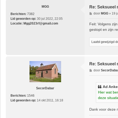
MGG
Re: Seksueel 
B
door
MGG
»
19 j
Berichten:
7382
e
Lid geworden op:
30 jul 2022, 22:05
r
Locatie:
Mgg2023rf@gmail.com
Feit: Volgens zi
i
gestopt en zijn re
c
h
t
Laatst gewijzigd 
Re: Seksueel 
B
door
SecorDaba
e
r
i
Ad Anke
SecorDabar
c
Hier wat ber
h
Berichten:
1546
deze situati
t
Lid geworden op:
14 okt 2011, 16:18
Dank voor deze m