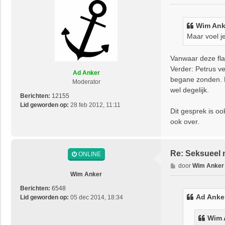
e
r
i
Wim Ank
c
Maar voel je
h
t
Vanwaar deze fl
Verder: Petrus ve
Ad Anker
begane zonden. H
Moderator
wel degelijk.
Berichten:
12155
Lid geworden op:
28 feb 2012, 11:11
Dit gesprek is o
ook over.
Re: Seksueel 
ONLINE
B
door
Wim Anker
e
Wim Anker
r
Berichten:
6548
i
Ad Anke
Lid geworden op:
05 dec 2014, 18:34
c
h
Wim 
t