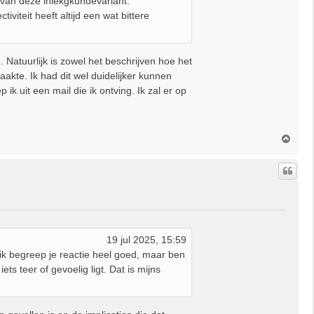
 van deze inlekgkundevariant.
viteit heeft altijd een wat bittere
 Natuurlijk is zowel het beschrijven hoe het
akte. Ik had dit wel duidelijker kunnen
k uit een mail die ik ontving. Ik zal er op
O
m
h
o
o
g
19 jul 2025, 15:59
k begreep je reactie heel goed, maar ben
s teer of gevoelig ligt. Dat is mijns