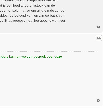
gevallen is en de implicaties die dat
t is een heel andere insteek dan de
r op geen enkele manier om ging om de zonde
k voldoende bekend kunnen zijn op basis van
duidelijk aangegeven dat het goed is wanneer
O
m
h
o
o
g
k. Anders kunnen we een gesprek over deze
O
m