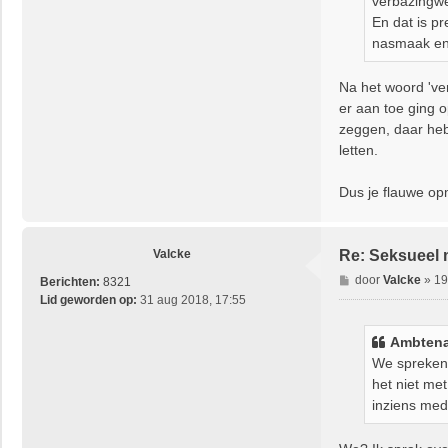
verbazingwe
En dat is pr
nasmaak en 
Na het woord 'ver
er aan toe ging 
zeggen, daar heb 
letten.
Dus je flauwe op
Valcke
Re: Seksueel 
B
door
Valcke
»
19
Berichten:
8321
e
Lid geworden op:
31 aug 2018, 17:55
r
i
Ambtena
c
We spreken 
h
het niet met
t
inziens med