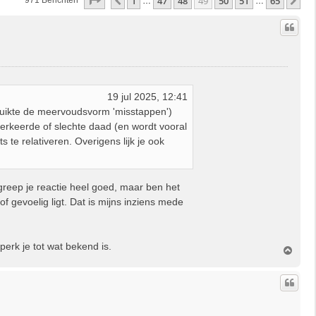
Pagina
49
Van
65
1
47
48
49
50
51
65
Vorige
Vo
971 Berichten
…
…
19 jul 2025, 12:41
bruikte de meervoudsvorm 'misstappen')
erkeerde of slechte daad (en wordt vooral
s te relativeren. Overigens lijk je ook
eep je reactie heel goed, maar ben het
f gevoelig ligt. Dat is mijns inziens mede
perk je tot wat bekend is.
O
m
h
o
o
g