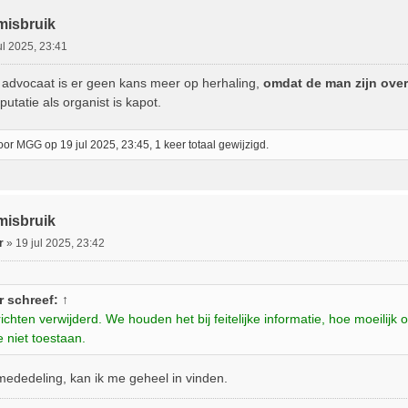
misbruik
ul 2025, 23:41
jn advocaat is er geen kans meer op herhaling,
omdat de man zijn overw
putatie als organist is kapot.
door
MGG
op 19 jul 2025, 23:45, 1 keer totaal gewijzigd.
misbruik
r
»
19 jul 2025, 23:42
r
schreef:
↑
ichten verwijderd. We houden het bij feitelijke informatie, hoe moeili
e niet toestaan.
ededeling, kan ik me geheel in vinden.