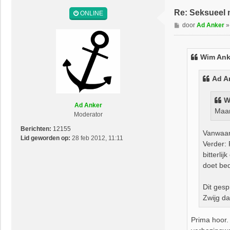
Re: Seksueel 
ONLINE
B
door
Ad Anker
e
r
i
Wim Ank
c
h
Ad A
t
W
Ad Anker
Maar
Moderator
Berichten:
12155
Vanwaar
Lid geworden op:
28 feb 2012, 11:11
Verder: 
bitterli
doet bed
Dit gesp
Zwijg da
Prima hoor. 