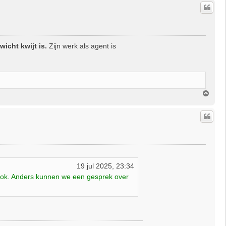
h
o
o
g
icht kwijt is.
Zijn werk als agent is
O
m
h
o
o
g
19 jul 2025, 23:34
jk ook. Anders kunnen we een gesprek over