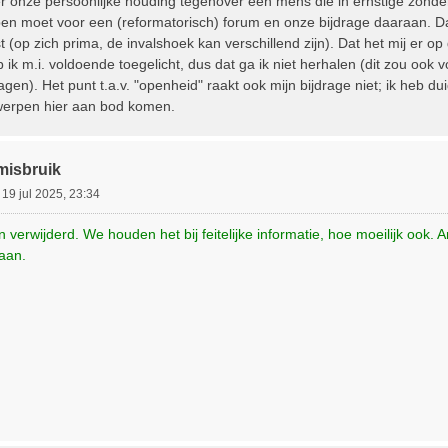
r onze persoonlijke houding tegenover een mens die in ernstige zonden 
n moet voor een (reformatorisch) forum en onze bijdrage daaraan. Da
iest (op zich prima, de invalshoek kan verschillend zijn). Dat het mij e
b ik m.i. voldoende toegelicht, dus dat ga ik niet herhalen (dit zou oo
agen). Het punt t.a.v. "openheid" raakt ook mijn bijdrage niet; ik heb 
werpen hier aan bod komen.
misbruik
»
19 jul 2025, 23:34
n verwijderd. We houden het bij feitelijke informatie, hoe moeilijk oo
taan.