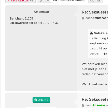
Zoek
Uitg
Plaats Reactie
Ambtenaar
Re: Seksueel 
B
door
Ambtenaar
Berichten:
11205
e
Lid geworden op:
15 apr 2017, 14:37
r
i
Valcke
s
c
d) Richting
h
zegt niets 
t
gebruikt op 
verder mijn
We spreken hier 
niet met je eens.
reden dat veel on
Wat ik wel met je
Re: Seksueel 
ONLINE
B
door
Ad Anker