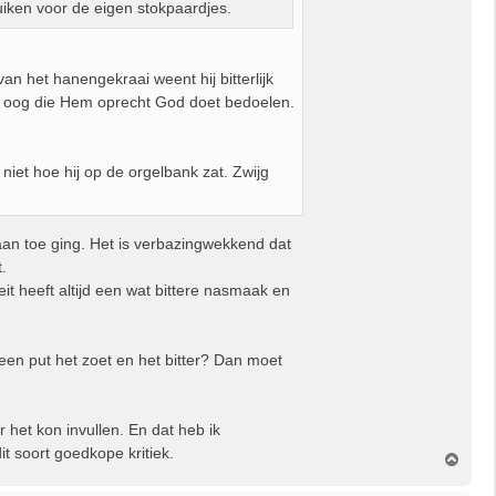
bruiken voor de eigen stokpaardjes.
an het hanengekraai weent hij bitterlijk
zus oog die Hem oprecht God doet bedoelen.
niet hoe hij op de orgelbank zat. Zwijg
 aan toe ging. Het is verbazingwekkend dat
.
it heeft altijd een wat bittere nasmaak en
it een put het zoet en het bitter? Dan moet
r het kon invullen. En dat heb ik
t soort goedkope kritiek.
O
m
h