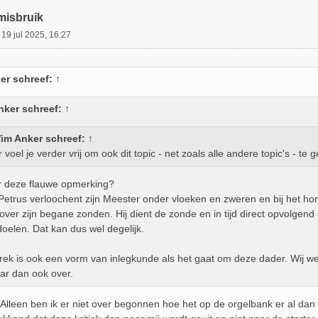
misbruik
»
19 jul 2025, 16:27
er
schreef:
↑
nker
schreef:
↑
im Anker
schreef:
↑
 voel je verder vrij om ook dit topic - net zoals alle andere topic's - te
 deze flauwe opmerking?
Petrus verloochent zijn Meester onder vloeken en zweren en bij het ho
jk over zijn begane zonden. Hij dient de zonde en in tijd direct opvolge
oelen. Dat kan dus wel degelijk.
rek is ook een vorm van inlegkunde als het gaat om deze dader. Wij wet
ar dan ook over.
Alleen ben ik er niet over begonnen hoe het op de orgelbank er al dan n