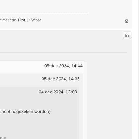
met drie. Prof. G. Wisse.
O
m
h
o
o
g
05 dec 2024, 14:44
05 dec 2024, 14:35
04 dec 2024, 15:08
 (moet nagekeken worden)
aken