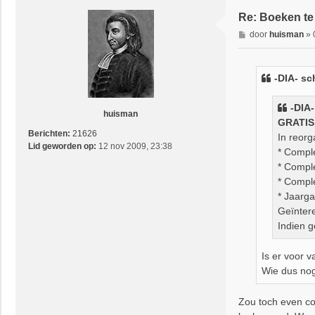
Re: Boeken te
B
door
huisman
»
e
r
i
-DIA-
sch
c
h
-DIA-
t
huisman
GRATIS
Berichten:
21626
In reor
Lid geworden op:
12 nov 2009, 23:38
* Compl
* Compl
* Compl
* Jaarg
Geïnter
Indien g
Is er voor 
Wie dus nog
Zou toch even co