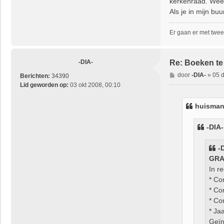
kerkenraad. Weet 
Als je in mijn b
Er gaan er met twee
-DIA-
Re: Boeken te
B
door
-DIA-
»
05 
Berichten:
34390
e
Lid geworden op:
03 okt 2008, 00:10
r
i
huisma
c
h
-DIA-
t
-
GRA
In r
* Co
* Co
* Co
* Ja
Geïn