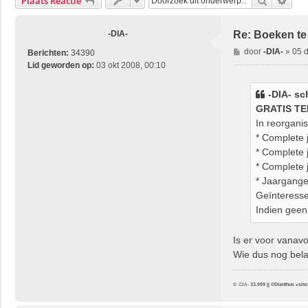
Zoek
Uitg
Plaats Reactie
-DIA-
Re: Boeken te
B
door
-DIA-
»
05 
Berichten:
34390
e
Lid geworden op:
03 okt 2008, 00:10
r
i
-DIA-
sch
c
GRATIS T
h
In reorgani
t
* Complete
* Complete
* Complete 
* Jaargange
Geïnteresse
Indien geen
Is er voor vanavo
Wie dus nog bela
© -DIA-
33.999 || ©Dianthus »sin