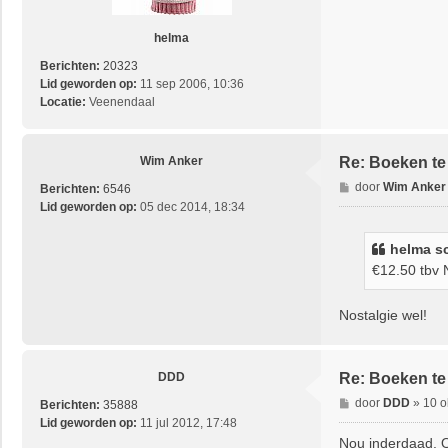
c
h
t
helma
Berichten:
20323
Lid geworden op:
11 sep 2006, 10:36
Locatie:
Veenendaal
Wim Anker
Re: Boeken te
B
door
Wim Anker
Berichten:
6546
e
Lid geworden op:
05 dec 2014, 18:34
r
i
helma
sc
c
€12.50 tbv
h
t
Nostalgie wel!
DDD
Re: Boeken te
B
door
DDD
»
10 o
Berichten:
35888
e
Lid geworden op:
11 jul 2012, 17:48
r
Nou inderdaad. O