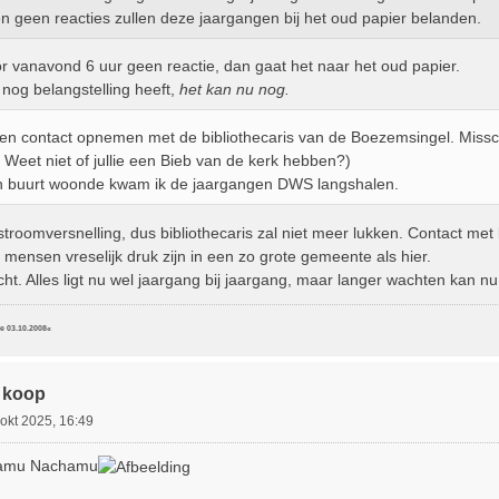
en geen reacties zullen deze jaargangen bij het oud papier belanden.
or vanavond 6 uur geen reactie, dan gaat het naar het oud papier.
nog belangstelling heeft,
het kan nu nog.
en contact opnemen met de bibliothecaris van de Boezemsingel. Misschie
 Weet niet of jullie een Bieb van de kerk hebben?)
ijn buurt woonde kwam ik de jaargangen DWS langshalen.
roomversnelling, dus bibliothecaris zal niet meer lukken. Contact met 
e mensen vreselijk druk zijn in een zo grote gemeente als hier.
cht. Alles ligt nu wel jaargang bij jaargang, maar langer wachten kan nu
ce 03.10.2008«
 koop
okt 2025, 16:49
hamu Nachamu