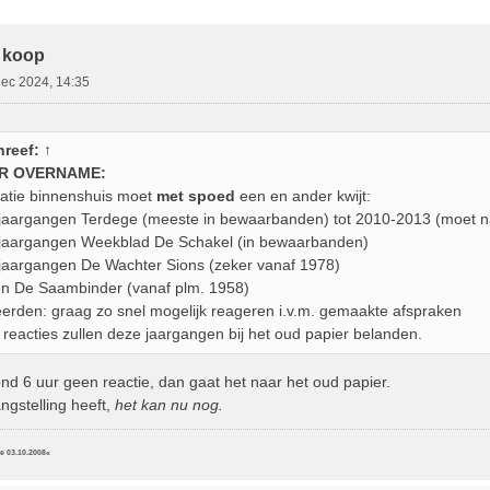
ebreid Zoeken
 koop
dec 2024, 14:35
reef:
↑
ER OVERNAME:
satie binnenshuis moet
met spoed
een en ander kwijt:
 jaargangen Terdege (meeste in bewaarbanden) tot 2010-2013 (moet 
 jaargangen Weekblad De Schakel (in bewaarbanden)
jaargangen De Wachter Sions (zeker vanaf 1978)
n De Saambinder (vanaf plm. 1958)
erden: graag zo snel mogelijk reageren i.v.m. gemaakte afspraken
 reacties zullen deze jaargangen bij het oud papier belanden.
nd 6 uur geen reactie, dan gaat het naar het oud papier.
ngstelling heeft,
het kan nu nog.
ce 03.10.2008«