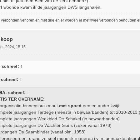
niet of jullie een Bieb van de kerk hebben?)
uurt woonde kwam ik de jaargangen DWS langshalen.
 verbonden verloren en met drie en er worden er met twee verbonden behouden en 
 koop
dec 2024, 15:15
n
schreef:
↑
schreef:
↑
DIA-
schreef:
↑
TIS TER OVERNAME:
eorganisatie binnenshuis moet
met spoed
een en ander kwijt:
mplete jaargangen Terdege (meeste in bewaarbanden) tot 2010-2013
mplete jaargangen Weekblad De Schakel (in bewaarbanden)
mplete jaargangen De Wachter Sions (zeker vanaf 1978)
argangen De Saambinder (vanaf plm. 1958)
teresseerden: graag zo snel mogelijk reageren i.v.m. gemaakte afspr