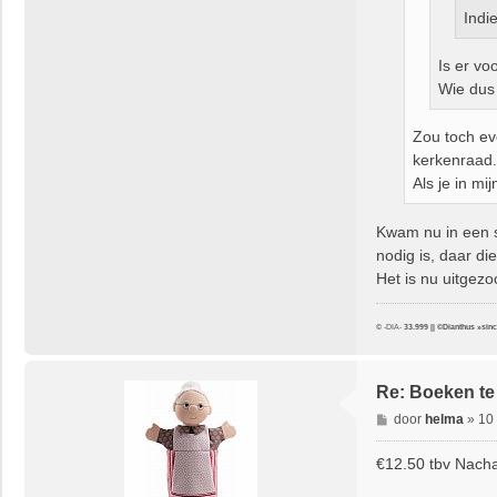
Indi
Is er vo
Wie dus 
Zou toch ev
kerkenraad.
Als je in m
Kwam nu in een st
nodig is, daar di
Het is nu uitgezo
© -DIA-
33.999 || ©Dianthus »sin
Re: Boeken te
B
door
helma
»
10 
e
r
€12.50 tbv Nac
i