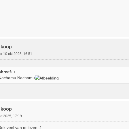
 koop
»
10 okt 2025, 16:51
hreef:
↑
 Nachamu Nachamu
 koop
kt 2025, 17:19
ok veel van gelezen;-)