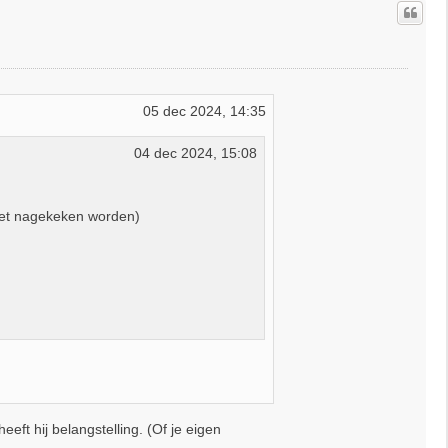
o
o
g
05 dec 2024, 14:35
04 dec 2024, 15:08
oet nagekeken worden)
ft hij belangstelling. (Of je eigen