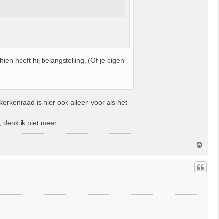
n heeft hij belangstelling. (Of je eigen
kerkenraad is hier ook alleen voor als het
, denk ik niet meer.
O
m
h
o
o
g