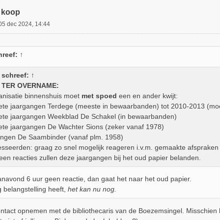
 koop
05 dec 2024, 14:44
reef:
↑
schreef:
↑
 TER OVERNAME:
ganisatie binnenshuis moet
met spoed
een en ander kwijt:
ete jaargangen Terdege (meeste in bewaarbanden) tot 2010-2013 (m
ete jaargangen Weekblad De Schakel (in bewaarbanden)
ete jaargangen De Wachter Sions (zeker vanaf 1978)
angen De Saambinder (vanaf plm. 1958)
esseerden: graag zo snel mogelijk reageren i.v.m. gemaakte afspraken
een reacties zullen deze jaargangen bij het oud papier belanden.
vanavond 6 uur geen reactie, dan gaat het naar het oud papier.
 belangstelling heeft,
het kan nu nog.
ntact opnemen met de bibliothecaris van de Boezemsingel. Misschien hee