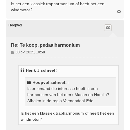
Is het een klassiek trapharmonium of heeft het een
windmotor?
O
m
h
o
Hoopvol
o
g
Re: Te koop, pedaalharmonium
B
30 okt 2025, 10:58
e
r
i
Henk J
schreef:
↑
c
h
Hoopvol
schreef:
↑
t
Is er iemand die interesse heeft in een
harmonium van het merk Mason en Hamlin?
Afhalen in de regio Veenendaal-Ede
Is het een klassiek trapharmonium of heeft het een
windmotor?