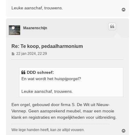
c
Leuke aanschaf, trouwens.
O
h
m
t
h
o
Maanenschijn
o
g
Re: Te koop, pedaalharmonium
B
22 jan 2024, 22:29
e
r
i
DDD schreef:
c
En wat wordt het huispijporgel?
h
t
Leuke aanschaf, trouwens.
Een orgel, gebouwd door firma S. De Wit uit Nieuw-
Vennep. Geen aansprekend meubel, maar een mooie
klank en registraties en mogelijkheden voor uitbreiding.
Wie lege handen heeft, kan ze altijd vouwen.
O