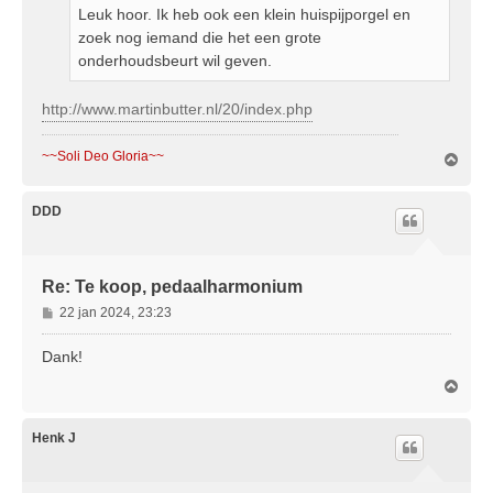
c
Leuk hoor. Ik heb ook een klein huispijporgel en
h
zoek nog iemand die het een grote
t
onderhoudsbeurt wil geven.
http://www.martinbutter.nl/20/index.php
~~Soli Deo Gloria~~
O
m
h
o
DDD
o
g
Re: Te koop, pedaalharmonium
B
22 jan 2024, 23:23
e
r
Dank!
i
O
c
m
h
h
t
o
Henk J
o
g