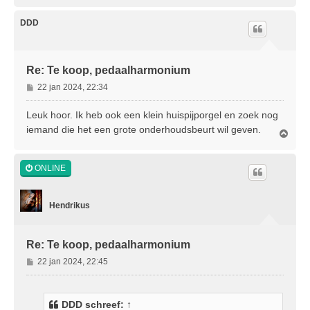
m
h
o
DDD
o
g
Re: Te koop, pedaalharmonium
B
22 jan 2024, 22:34
e
r
Leuk hoor. Ik heb ook een klein huispijporgel en zoek nog
i
iemand die het een grote onderhoudsbeurt wil geven.
O
c
m
h
h
t
o
ONLINE
o
g
Hendrikus
Re: Te koop, pedaalharmonium
B
22 jan 2024, 22:45
e
r
i
DDD
schreef:
↑