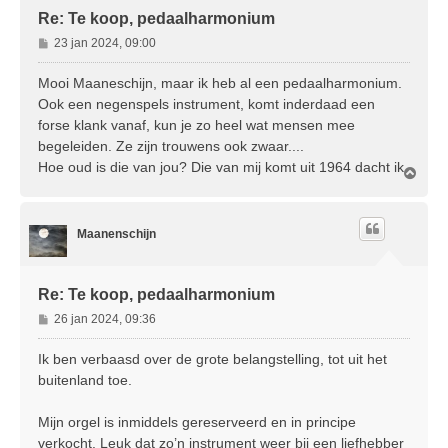
Re: Te koop, pedaalharmonium
B
23 jan 2024, 09:00
e
r
Mooi Maaneschijn, maar ik heb al een pedaalharmonium.
i
Ook een negenspels instrument, komt inderdaad een
c
forse klank vanaf, kun je zo heel wat mensen mee
h
begeleiden. Ze zijn trouwens ook zwaar....
t
Hoe oud is die van jou? Die van mij komt uit 1964 dacht ik.
O
m
h
o
Maanenschijn
o
g
Re: Te koop, pedaalharmonium
B
26 jan 2024, 09:36
e
r
Ik ben verbaasd over de grote belangstelling, tot uit het
i
buitenland toe.
c
h
Mijn orgel is inmiddels gereserveerd en in principe
t
verkocht. Leuk dat zo’n instrument weer bij een liefhebber