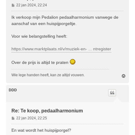
B
22 jan 2024, 22:24
e
r
Ik verkoop mijn Pedalion pedaalharmonium vanwege de
i
aanschaf van een huispijporgeltje.
c
h
Voor wie belangstelling heeft:
t
https://www.marktplaats.nl/v/muziek-en- ... ntregister
Over de prijs is altijd te praten
Wie lege handen heeft, kan ze altijd vouwen.
O
m
h
o
DDD
o
g
Re: Te koop, pedaalharmonium
B
22 jan 2024, 22:25
e
r
En wat wordt het huispijporgel?
i