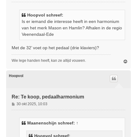
e
r
i
Hoopvol schreef:
c
Is er iemand die interesse heeft in een harmonium
h
van het merk Mason en Hamlin? Afhalen in de regio
t
Veenendaal-Ede
Met de 32’ voet op het pedaal (drie klaviers)?
Wie lege handen heeft, kan ze altijd vouwen.
O
m
h
o
Hoopvol
o
g
Re: Te koop, pedaalharmonium
B
30 okt 2025, 10:03
e
r
i
Maanenschijn
schreef:
↑
c
h
Hoopvol schreef:
t