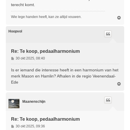
terecht komt.
Wie lege handen heeft, kan ze altijd vouwen.
O
m
h
o
Hoopvol
o
g
Re: Te koop, pedaalharmonium
B
30 okt 2025, 08:40
e
r
Is er iemand die interesse heeft in een harmonium van het
i
merk Mason en Hamlin? Afhalen in de regio Veenendaal-
c
Ede
O
h
m
t
h
o
Maanenschijn
o
g
Re: Te koop, pedaalharmonium
B
30 okt 2025, 09:36