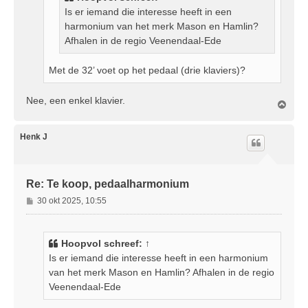
Is er iemand die interesse heeft in een
harmonium van het merk Mason en Hamlin?
Afhalen in de regio Veenendaal-Ede
Met de 32’ voet op het pedaal (drie klaviers)?
Nee, een enkel klavier.
O
m
h
o
Henk J
o
g
Re: Te koop, pedaalharmonium
B
30 okt 2025, 10:55
e
r
i
Hoopvol
schreef:
↑
c
Is er iemand die interesse heeft in een harmonium
h
van het merk Mason en Hamlin? Afhalen in de regio
t
Veenendaal-Ede