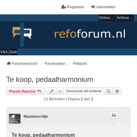
Registreer
Aanmelden
Onbeantwoorde onderwerpen
Actieve onderwerpen
V&A
Zoek
Forumoverzicht
Forumzaken
Prikbord
Te koop, pedaalharmonium
Zoek
Uitgebre
Plaats Reactie
13 Berichten • Pagina
1
Van
1
Maanenschijn
Te koop, pedaalharmonium