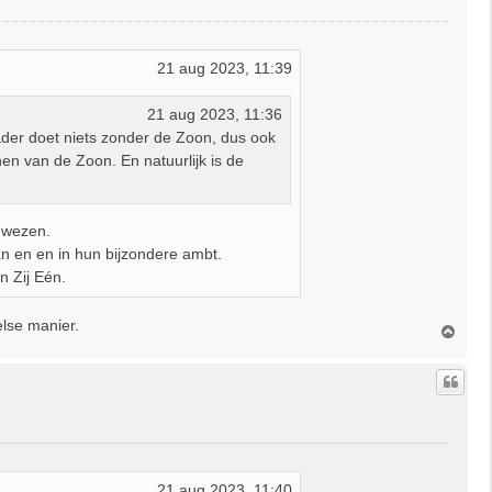
21 aug 2023, 11:39
21 aug 2023, 11:36
ader doet niets zonder de Zoon, dus ook
nen van de Zoon. En natuurlijk is de
n wezen.
an en en in hun bijzondere ambt.
n Zij Eén.
else manier.
O
m
h
o
o
g
21 aug 2023, 11:40