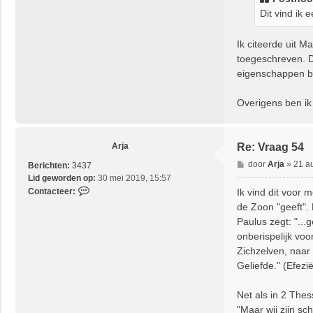
c
Dit vind ik 
h
t
Ik citeerde uit 
toegeschreven. Da
eigenschappen beh
Overigens ben ik 
Arja
Re: Vraag 54
B
door
Arja
»
21 a
Berichten:
3437
e
Lid geworden op:
30 mei 2019, 15:57
r
C
Ik vind dit voor 
Contacteer:
i
o
de Zoon "geeft".
c
n
Paulus zegt: "...
h
t
onberispelijk voo
t
a
Zichzelven, naar 
c
Geliefde." (Efezië
t
e
e
Net als in 2 The
r
"Maar wij zijn sc