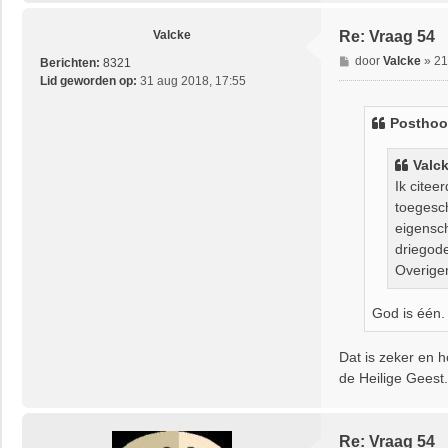
Valcke
Re: Vraag 54
B
door
Valcke
»
21
Berichten:
8321
e
Lid geworden op:
31 aug 2018, 17:55
r
i
Posthoo
c
h
Valc
t
Ik citee
toegesch
eigensch
driegode
Overigen
God is één. 
Dat is zeker en 
de Heilige Geest.
Re: Vraag 54