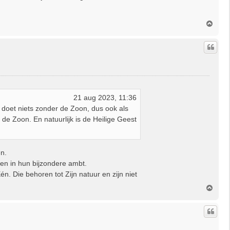
O
m
h
o
o
g
21 aug 2023, 11:36
 doet niets zonder de Zoon, dus ook als
 de Zoon. En natuurlijk is de Heilige Geest
en.
 en in hun bijzondere ambt.
n. Die behoren tot Zijn natuur en zijn niet
O
m
h
o
o
g