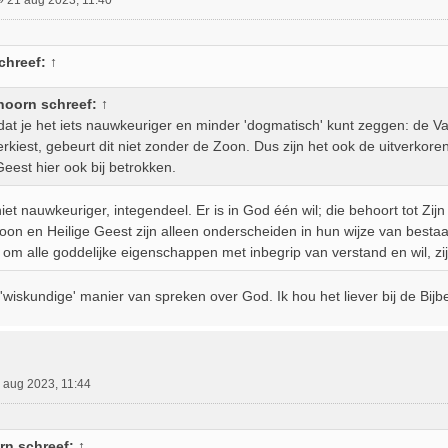
chreef:
↑
hoorn
schreef:
↑
dat je het iets nauwkeuriger en minder 'dogmatisch' kunt zeggen: de V
verkiest, gebeurt dit niet zonder de Zoon. Dus zijn het ook de uitverkore
Geest hier ook bij betrokken.
niet nauwkeuriger, integendeel. Er is in God één wil; die behoort tot Zij
oon en Heilige Geest zijn alleen onderscheiden in hun wijze van besta
 om alle goddelijke eigenschappen met inbegrip van verstand en wil, zij
e 'wiskundige' manier van spreken over God. Ik hou het liever bij de Bijb
 aug 2023, 11:44
rn
schreef:
↑