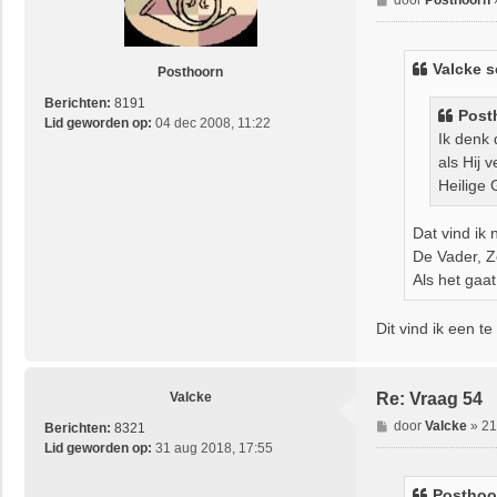
e
r
i
Valcke
s
Posthoorn
c
h
Berichten:
8191
Post
t
Lid geworden op:
04 dec 2008, 11:22
Ik denk 
als Hij 
Heilige 
Dat vind ik 
De Vader, Z
Als het gaat
Dit vind ik een t
Valcke
Re: Vraag 54
B
door
Valcke
»
21
Berichten:
8321
e
Lid geworden op:
31 aug 2018, 17:55
r
i
Posthoo