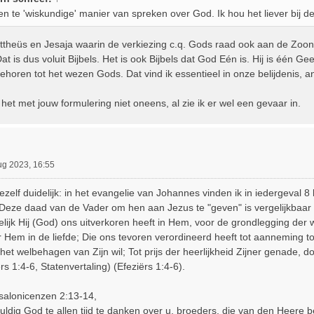
een te 'wiskundige' manier van spreken over God. Ik hou het liever bij d
Mattheüs en Jesaja waarin de verkiezing c.q. Gods raad ook aan de Zoo
t is dus voluit Bijbels. Het is ook Bijbels dat God Eén is. Hij is één Gee
oren tot het wezen Gods. Dat vind ik essentieel in onze belijdenis, a
het met jouw formulering niet oneens, al zie ik er wel een gevaar in.
ug 2023, 16:55
mezelf duidelijk: in het evangelie van Johannes vinden ik in iedergeval
 Deze daad van de Vader om hen aan Jezus te "geven" is vergelijkbaar m
gelijk Hij (God) ons uitverkoren heeft in Hem, voor de grondlegging der w
r Hem in de liefde; Die ons tevoren verordineerd heeft tot aanneming to
het welbehagen van Zijn wil; Tot prijs der heerlijkheid Zijner genade, 
rs 1:4-6, Statenvertaling) (Efeziërs 1:4-6).
ssalonicenzen 2:13-14,
huldig God te allen tijd te danken over u, broeders, die van den Heere 