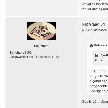
A
verkoren heeft to
r
tot verkrijging d
j
a
Re: Vraag 54
B
door
Posthoorn
e
r
i
Valcke
s
Posthoorn
c
h
Berichten:
8191
Post
t
Lid geworden op:
04 dec 2008, 11:22
Dit vind
Ik citeerde
toegeschreve
eigenschapp
driegodenle
Overigens be
God is één. Maar 