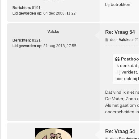
c
bij betrokken.
h
Berichten:
8191
t
Lid geworden op:
04 dec 2008, 11:22
Valcke
Re: Vraag 54
B
door
Valcke
»
21
Berichten:
8321
e
Lid geworden op:
31 aug 2018, 17:55
r
i
Posthoo
c
Ik denk dat
h
Hij verkiest
t
hier ook bij
Dat vind ik niet 
De Vader, Zoon e
Als het gaat om d
onderscheiden i
Re: Vraag 54
B
door
Posthoorn