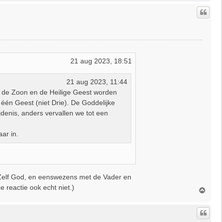
h
o
o
g
21 aug 2023, 18:51
21 aug 2023, 11:44
an de Zoon en de Heilige Geest worden
s één Geest (niet Drie). De Goddelijke
denis, anders vervallen we tot een
ar in.
ok Zelf God, en eenswezens met de Vader en
e reactie ook echt niet.)
O
m
h
o
o