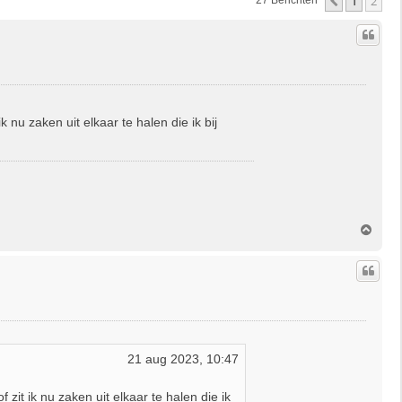
1
2
Vorige
27 Berichten
 nu zaken uit elkaar te halen die ik bij
O
m
h
o
o
g
21 aug 2023, 10:47
zit ik nu zaken uit elkaar te halen die ik