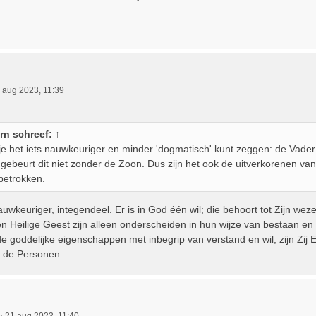
 aug 2023, 11:39
rn
schreef:
↑
 je het iets nauwkeuriger en minder 'dogmatisch' kunt zeggen: de Vader
, gebeurt dit niet zonder de Zoon. Dus zijn het ook de uitverkorenen van
 betrokken.
nauwkeuriger, integendeel. Er is in God één wil; die behoort tot Zijn wez
n Heilige Geest zijn alleen onderscheiden in hun wijze van bestaan en
e goddelijke eigenschappen met inbegrip van verstand en wil, zijn Zij Eé
n de Personen.
»
21 aug 2023, 11:40