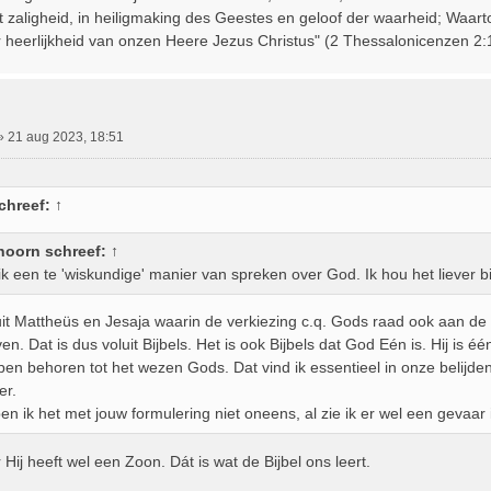
t zaligheid, in heiligmaking des Geestes en geloof der waarheid; Waart
er heerlijkheid van onzen Heere Jezus Christus" (2 Thessalonicenzen 2:
»
21 aug 2023, 18:51
chreef:
↑
hoorn
schreef:
↑
 ik een te 'wiskundige' manier van spreken over God. Ik hou het liever bi
 uit Mattheüs en Jesaja waarin de verkiezing c.q. Gods raad ook aan d
n. Dat is dus voluit Bijbels. Het is ook Bijbels dat God Eén is. Hij is é
en behoren tot het wezen Gods. Dat vind ik essentieel in onze belijden
er.
n ik het met jouw formulering niet oneens, al zie ik er wel een gevaar 
Hij heeft wel een Zoon. Dát is wat de Bijbel ons leert.