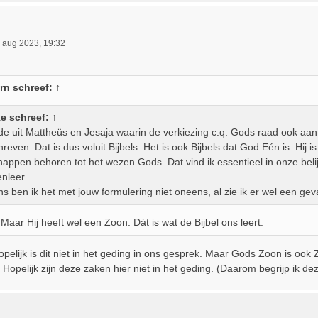
 aug 2023, 19:32
rn
schreef:
↑
ke
schreef:
↑
rde uit Mattheüs en Jesaja waarin de verkiezing c.q. Gods raad ook a
reven. Dat is dus voluit Bijbels. Het is ook Bijbels dat God Eén is. Hij i
appen behoren tot het wezen Gods. Dat vind ik essentieel in onze belij
nleer.
s ben ik het met jouw formulering niet oneens, al zie ik er wel een geva
Maar Hij heeft wel een Zoon. Dát is wat de Bijbel ons leert.
hopelijk is dit niet in het geding in ons gesprek. Maar Gods Zoon is o
 Hopelijk zijn deze zaken hier niet in het geding. (Daarom begrijp ik dez