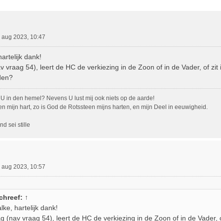
ebreid Zoeken
 aug 2023, 10:47
hartelijk dank!
 vraag 54), leert de HC de verkiezing in de Zoon of in de Vader, of zit ik
den?
U in den hemel? Nevens U lust mij ook niets op de aarde!
en mijn hart, zo is God de Rotssteen mijns harten, en mijn Deel in eeuwigheid.
d sei stille
 aug 2023, 10:57
chreef:
↑
alke, hartelijk dank!
 (nav vraag 54), leert de HC de verkiezing in de Zoon of in de Vader, of 