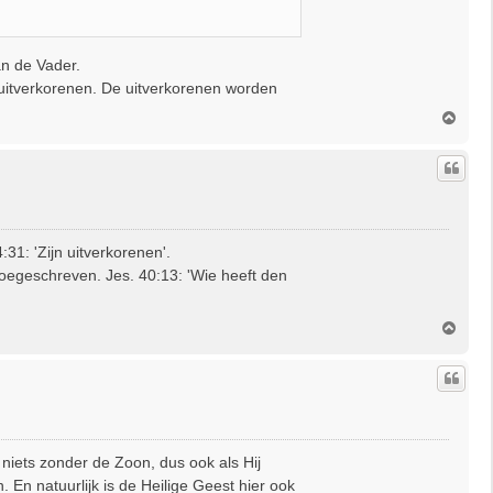
an de Vader.
 uitverkorenen. De uitverkorenen worden
O
m
h
o
o
g
31: 'Zijn uitverkorenen'.
oegeschreven. Jes. 40:13: 'Wie heeft den
O
m
h
o
o
g
 niets zonder de Zoon, dus ook als Hij
 En natuurlijk is de Heilige Geest hier ook