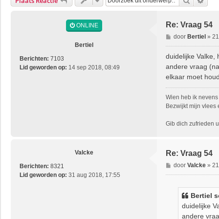
Zoek
Uitg
Plaats Reactie
Re: Vraag 54
ONLINE
B
door
Bertiel
»
21
e
Bertiel
r
duidelijke Valke, 
Berichten:
7103
i
andere vraag (nav
Lid geworden op:
14 sep 2018, 08:49
c
elkaar moet hou
h
t
Wien heb ik nevens 
Bezwijkt mijn vlees 
Gib dich zufrieden un
Valcke
Re: Vraag 54
B
door
Valcke
»
21
Berichten:
8321
e
Lid geworden op:
31 aug 2018, 17:55
r
i
Bertiel
s
c
duidelijke V
h
andere vraag
t