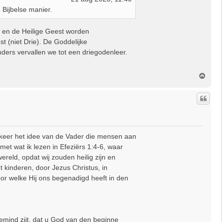
e Bijbelse manier.
n en de Heilige Geest worden
st (niet Drie). De Goddelijke
nders vervallen we tot een driegodenleer.
O
m
h
o
o
g
 8 keer het idee van de Vader die mensen aan
et wat ik lezen in Efeziërs 1:4-6, waar
ereld, opdat wij zouden heilig zijn en
t kinderen, door Jezus Christus, in
door welke Hij ons begenadigd heeft in den
bemind zijt, dat u God van den beginne