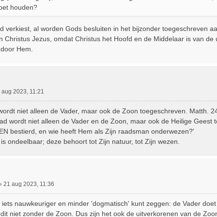
moet houden?
d verkiest, al worden Gods besluiten in het bijzonder toegeschreven a
 in Christus Jezus, omdat Christus het Hoofd en de Middelaar is van de
n door Hem.
 aug 2023, 11:21
wordt niet alleen de Vader, maar ook de Zoon toegeschreven. Matth. 24:
d wordt niet alleen de Vader en de Zoon, maar ook de Heilige Geest t
N bestierd, en wie heeft Hem als Zijn raadsman onderwezen?'
is ondeelbaar; deze behoort tot Zijn natuur, tot Zijn wezen.
»
21 aug 2023, 11:36
t iets nauwkeuriger en minder 'dogmatisch' kunt zeggen: de Vader doet
 dit niet zonder de Zoon. Dus zijn het ook de uitverkorenen van de Zoon.