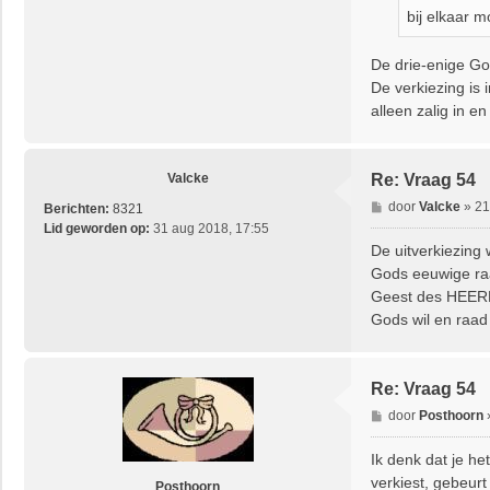
bij elkaar 
De drie-enige Go
De verkiezing is
alleen zalig in e
Valcke
Re: Vraag 54
B
door
Valcke
»
21
Berichten:
8321
e
Lid geworden op:
31 aug 2018, 17:55
r
De uitverkiezing 
i
Gods eeuwige raa
c
Geest des HEERE
h
Gods wil en raad 
t
Re: Vraag 54
B
door
Posthoorn
e
r
Ik denk dat je he
i
verkiest, gebeurt
Posthoorn