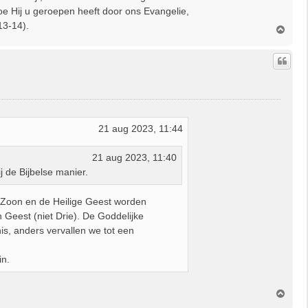
oe Hij u geroepen heeft door ons Evangelie,
13-14).
O
m
h
o
o
g
21 aug 2023, 11:44
21 aug 2023, 11:40
j de Bijbelse manier.
e Zoon en de Heilige Geest worden
én Geest (niet Drie). De Goddelijke
is, anders vervallen we tot een
in.
O
m