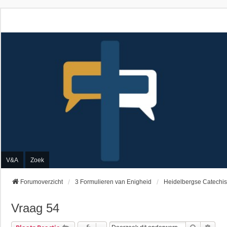
V&A
Zoek
Forumoverzicht
3 Formulieren van Enigheid
Heidelbergse Catechi
Vraag 54