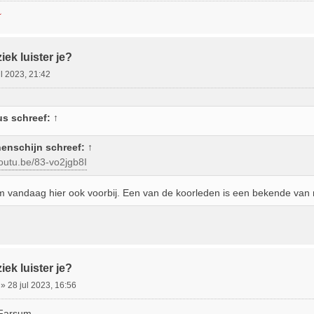
~
ek luister je?
ul 2023, 21:42
us
schreef:
↑
enschijn
schreef:
↑
youtu.be/83-vo2jgb8I
m vandaag hier ook voorbij. Een van de koorleden is een bekende van m
ek luister je?
»
28 jul 2023, 16:56
 Farsum.