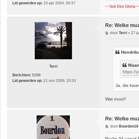
Lid geworden op:
10 apr 2004, 09:37
~~Soli Deo Gloria~
Re: Welke muzi
B
door
Terri
»
27 j
e
r
i
Hendrik
c
h
Maan
t
Terri
https://
Berichten:
5098
Lid geworden op:
21 nov 2009, 20:53
Ja, die kwa
Wat mooi!!
Re: Welke muzi
B
door
Bourdon16
e
r
Psalm 34 vanuit