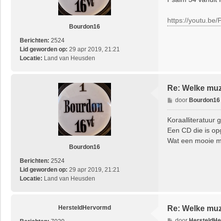
i
c
https://youtu.b
h
Bourdon16
t
Berichten:
2524
Lid geworden op:
29 apr 2019, 21:21
Locatie:
Land van Heusden
Re: Welke muzi
B
door
Bourdon16
e
r
Koraalliteratuur
i
Een CD die is o
c
Wat een mooie m
h
Bourdon16
t
Berichten:
2524
Lid geworden op:
29 apr 2019, 21:21
Locatie:
Land van Heusden
HersteldHervormd
Re: Welke muzi
B
door
HersteldH