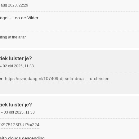
 aug 2023, 22:29
Vogel - Leo de Vilder
ting at the altar
ek luister je?
»
02 okt 2025, 11:33
er:
https://cvandaag.nl/107409-dj-sefa-draa ... u-christen
ek luister je?
»
03 okt 2025, 11:53
e/nX975125R-U?t=224
with clouds descending,