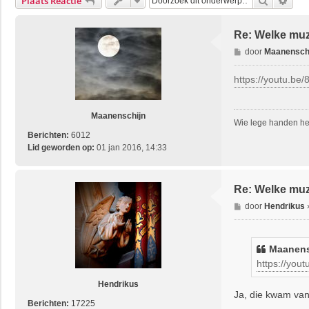
Zoek
Uitg
Plaats Reactie
Re: Welke muzi
B
door
Maanensch
e
r
https://youtu.be/
i
c
h
Maanenschijn
Wie lege handen hee
t
Berichten:
6012
Lid geworden op:
01 jan 2016, 14:33
Re: Welke muzi
B
door
Hendrikus
e
r
i
Maanens
c
https://yout
h
t
Hendrikus
Ja, die kwam van
Berichten:
17225