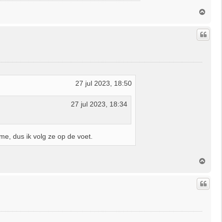
O
m
h
o
o
g
27 jul 2023, 18:50
27 jul 2023, 18:34
e, dus ik volg ze op de voet.
O
m
h
o
o
g