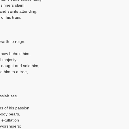
sinners slain!
nd saints attending,
of his train.
arth to reign.
l now behold him,
l majesty;
 naught and sold him,
d him to a tree,
ssiah see.
s of his passion
 body bears,
 exultation
worshipers;