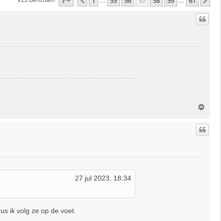
Pagina
57
Van
61
1
55
56
57
58
59
61
Vorige
Vo
913 Berichten
…
…
O
m
h
o
o
g
27 jul 2023, 18:34
s ik volg ze op de voet.