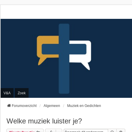
V&A
Zoek
Forumoverzicht
Algemeen
Muziek en Gedichten
Welke muziek luister je?