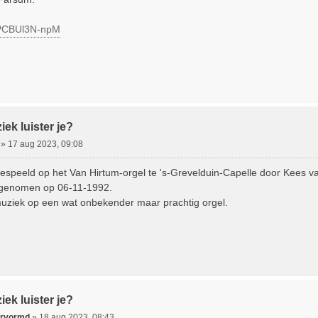
e/PCBUl3N-npM
ek luister je?
»
17 aug 2023, 09:08
 gespeeld op het Van Hirtum-orgel te 's-Grevelduin-Capelle door Kees 
pgenomen op 06-11-1992.
uziek op een wat onbekender maar prachtig orgel.
ek luister je?
ervormd
»
18 aug 2023, 08:43