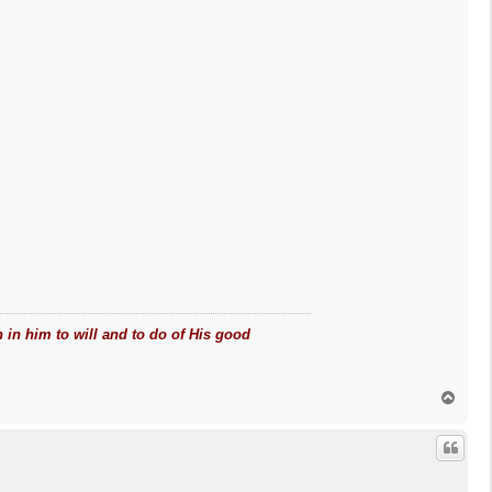
h in him to will and to do of His good
O
m
h
o
o
g