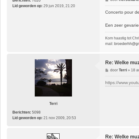
Berichten:
7020
e
Lid geworden op:
29 jun 2019, 21:20
r
Concerto pour de
i
c
Een zeer gevarie
h
t
Kom haastig tot Chri
mail:
broederhh@gm
Re: Welke muzi
B
door
Terri
»
18 a
e
r
https://www.you
i
c
h
t
Terri
Berichten:
5098
Lid geworden op:
21 nov 2009, 20:53
Re: Welke muzi