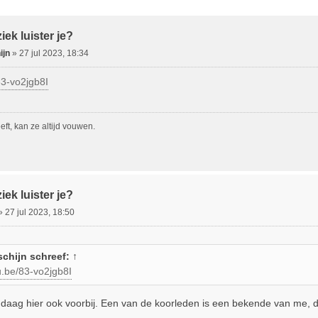
ebreid Zoeken
ek luister je?
ijn
»
27 jul 2023, 18:34
83-vo2jgb8I
ft, kan ze altijd vouwen.
ek luister je?
»
27 jul 2023, 18:50
chijn
schreef:
↑
u.be/83-vo2jgb8I
daag hier ook voorbij. Een van de koorleden is een bekende van me, du