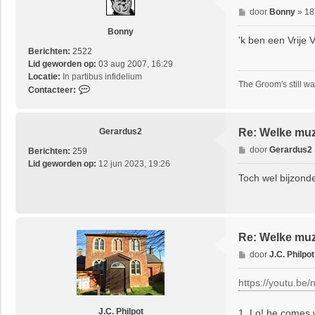
B
door
Bonny
»
18
e
Bonny
r
'k ben een Vrije 
i
Berichten:
2522
c
Lid geworden op:
03 aug 2007, 16:29
h
Locatie:
In partibus infidelium
The Groom's still wai
t
C
Contacteer:
o
n
t
Gerardus2
Re: Welke muzi
a
B
door
Gerardus2
Berichten:
259
c
e
Lid geworden op:
12 jun 2023, 19:26
t
r
Toch wel bijzond
e
i
e
c
r
h
B
t
o
Re: Welke muzi
n
n
B
door
J.C. Philpot
y
e
r
https://youtu.b
i
c
J.C. Philpot
1. Lo! he comes 