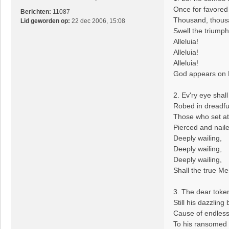
h
Once for favored 
t
Berichten:
11087
Thousand, thousa
Lid geworden op:
22 dec 2006, 15:08
Swell the triumph 
Alleluia!
Alleluia!
Alleluia!
God appears on E
2. Ev'ry eye shal
Robed in dreadfu
Those who set at
Pierced and naile
Deeply wailing,
Deeply wailing,
Deeply wailing,
Shall the true Me
3. The dear token
Still his dazzling
Cause of endless
To his ransomed 