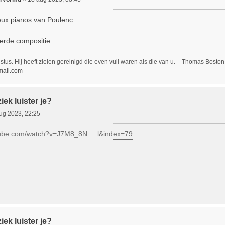
ux pianos van Poulenc.
erde compositie.
stus. Hij heeft zielen gereinigd die even vuil waren als die van u. – Thomas Boston
ail.com
ek luister je?
ug 2023, 22:25
tube.com/watch?v=J7M8_8N ... l&index=79
ek luister je?