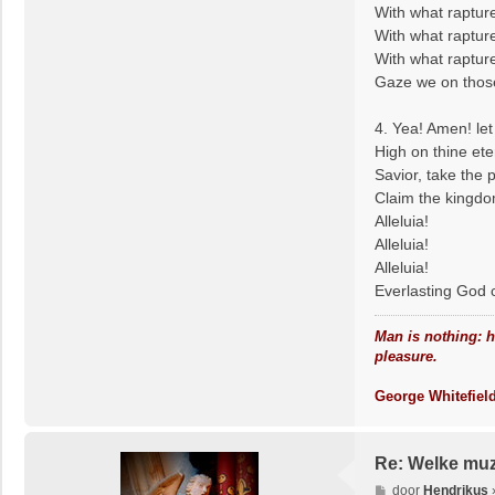
With what raptur
With what raptur
With what raptur
Gaze we on those
4. Yea! Amen! let
High on thine ete
Savior, take the 
Claim the kingdo
Alleluia!
Alleluia!
Alleluia!
Everlasting God
Man is nothing: he
pleasure.
George Whitefiel
Re: Welke muzi
B
door
Hendrikus