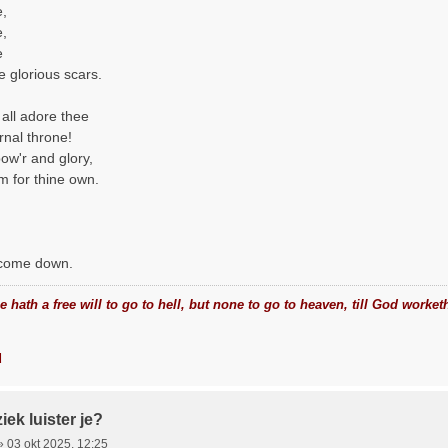
e,
e,
e
 glorious scars.
 all adore thee
rnal throne!
pow'r and glory,
m for thine own.
 come down.
 hath a free will to go to hell, but none to go to heaven, till God worket
d
ek luister je?
»
03 okt 2025, 12:25