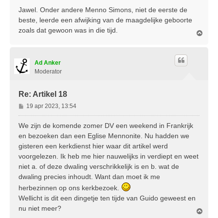
r
Jawel. Onder andere Menno Simons, niet de eerste de
i
beste, leerde een afwijking van de maagdelijke geboorte
c
zoals dat gewoon was in die tijd.
O
h
m
t
h
o
Ad Anker
o
g
Moderator
Re: Artikel 18
B
19 apr 2023, 13:54
e
r
We zijn de komende zomer DV een weekend in Frankrijk
i
en bezoeken dan een Eglise Mennonite. Nu hadden we
c
gisteren een kerkdienst hier waar dit artikel werd
h
voorgelezen. Ik heb me hier nauwelijks in verdiept en weet
t
niet a. of deze dwaling verschrikkelijk is en b. wat de
dwaling precies inhoudt. Want dan moet ik me
herbezinnen op ons kerkbezoek.
Wellicht is dit een dingetje ten tijde van Guido geweest en
nu niet meer?
O