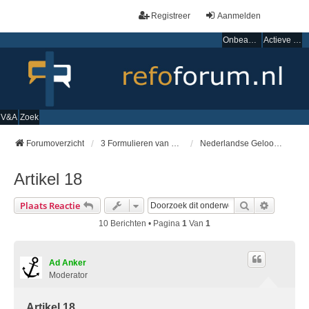
Registreer
Aanmelden
Onbeantwoorde onderwerpen
Actieve onderwerpen
V&A
Zoek
Forumoverzicht
3 Formulieren van Enigheid
Nederlandse Geloofsbelijdenis
Artikel 18
Zoek
Uitgebre
Plaats Reactie
10 Berichten • Pagina
1
Van
1
Ad Anker
Moderator
Artikel 18