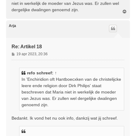
niet in werkelijk de moeder van Jezus was. Er zullen wel
h
dergelijke dwalingen genoemd zijn.
t
O
m
h
o
Arja
o
g
Re: Artikel 18
B
19 apr 2023, 20:36
e
r
i
refo
schreef:
↑
c
In 'Enchiridion oft Hantboecxken van de christelijcke
h
leere ende religion door Dirk Philips' staat
t
beschreven dat Maria niet in werkelijk de moeder
van Jezus was. Er zullen wel dergelijke dwalingen
genoemd zijn.
Bedankt. Ik vond het nu ook info, dankzij wat jij schreef.