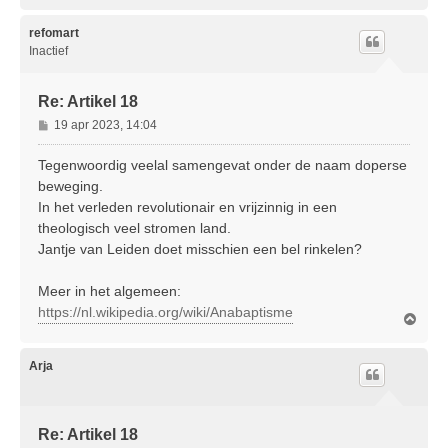
m
h
o
refomart
o
Inactief
g
Re: Artikel 18
B
19 apr 2023, 14:04
e
r
Tegenwoordig veelal samengevat onder de naam doperse
i
beweging.
c
In het verleden revolutionair en vrijzinnig in een
h
theologisch veel stromen land.
t
Jantje van Leiden doet misschien een bel rinkelen?
Meer in het algemeen:
https://nl.wikipedia.org/wiki/Anabaptisme
O
m
h
o
Arja
o
g
Re: Artikel 18