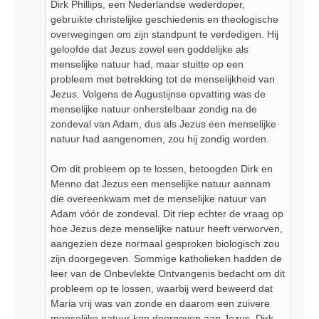
Dirk Phillips, een Nederlandse wederdoper,
gebruikte christelijke geschiedenis en theologische
overwegingen om zijn standpunt te verdedigen. Hij
geloofde dat Jezus zowel een goddelijke als
menselijke natuur had, maar stuitte op een
probleem met betrekking tot de menselijkheid van
Jezus. Volgens de Augustijnse opvatting was de
menselijke natuur onherstelbaar zondig na de
zondeval van Adam, dus als Jezus een menselijke
natuur had aangenomen, zou hij zondig worden.
Om dit probleem op te lossen, betoogden Dirk en
Menno dat Jezus een menselijke natuur aannam
die overeenkwam met de menselijke natuur van
Adam vóór de zondeval. Dit riep echter de vraag op
hoe Jezus deze menselijke natuur heeft verworven,
aangezien deze normaal gesproken biologisch zou
zijn doorgegeven. Sommige katholieken hadden de
leer van de Onbevlekte Ontvangenis bedacht om dit
probleem op te lossen, waarbij werd beweerd dat
Maria vrij was van zonde en daarom een zuivere
menselijke natuur kon doorgeven aan Jezus. Dirk