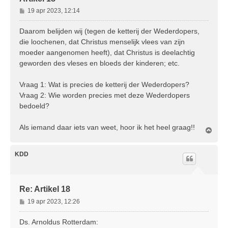
B
19 apr 2023, 12:14
e
r
Daarom belijden wij (tegen de ketterij der Wederdopers,
i
die loochenen, dat Christus menselijk vlees van zijn
c
moeder aangenomen heeft), dat Christus is deelachtig
h
geworden des vleses en bloeds der kinderen; etc.
t
Vraag 1: Wat is precies de ketterij der Wederdopers?
Vraag 2: Wie worden precies met deze Wederdopers
bedoeld?
Als iemand daar iets van weet, hoor ik het heel graag!!
O
m
h
o
KDD
o
g
Re: Artikel 18
B
19 apr 2023, 12:26
e
r
Ds. Arnoldus Rotterdam: