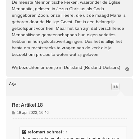
De meeste Mennonitische kerken, waaronder de Eglise
Mennonite, geloven in Jezus Christus als Gods
eniggeboren Zoon, onze Heere, die uit de maagd Maria is
geboren door de Heilige Geest. Dat is een belangrijk
geloofspunt voor hen. Maar het kan zijn dat verschillende
Mennonitische gemeenschappen hun eigen variaties
hebben in hun geloofsovertuigingen. Dus het is altijd het
beste om rechtstreeks te vragen aan de kerk die je
bezoekt om precies te weten wat zij geloven.
Wij bezochten er eentje in Duitsland (Rusland-Duitsers).
O
m
h
o
Arja
o
g
Re: Artikel 18
B
19 apr 2023, 16:46
e
r
i
refomart
schreef:
↑
c
Tegenwoordig veelal samengevat onder de naam