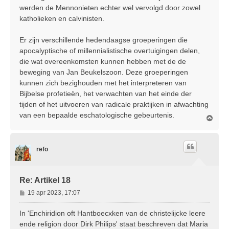
werden de Mennonieten echter wel vervolgd door zowel
katholieken en calvinisten.
Er zijn verschillende hedendaagse groeperingen die
apocalyptische of millennialistische overtuigingen delen,
die wat overeenkomsten kunnen hebben met de de
beweging van Jan Beukelszoon. Deze groeperingen
kunnen zich bezighouden met het interpreteren van
Bijbelse profetieën, het verwachten van het einde der
tijden of het uitvoeren van radicale praktijken in afwachting
van een bepaalde eschatologische gebeurtenis.
O
m
h
o
refo
o
g
Re: Artikel 18
B
19 apr 2023, 17:07
e
r
In 'Enchiridion oft Hantboecxken van de christelijcke leere
i
ende religion door Dirk Philips' staat beschreven dat Maria
c