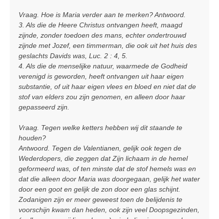
i
c
Vraag. Hoe is Maria verder aan te merken? Antwoord.
h
3. Als die de Heere Christus ontvangen heeft, maagd
t
zijnde, zonder toedoen des mans, echter ondertrouwd
zijnde met Jozef, een timmerman, die ook uit het huis des
geslachts Davids was, Luc. 2 : 4, 5.
4. Als die de menselijke natuur, waarmede de Godheid
verenigd is geworden, heeft ontvangen uit haar eigen
substantie, of uit haar eigen vlees en bloed en niet dat de
stof van elders zou zijn genomen, en alleen door haar
gepasseerd zijn.
Vraag. Tegen welke ketters hebben wij dit staande te
houden?
Antwoord. Tegen de Valentianen, gelijk ook tegen de
Wederdopers, die zeggen dat Zijn lichaam in de hemel
geformeerd was, of ten minste dat de stof hemels was en
dat die alleen door Maria was doorgegaan, gelijk het water
door een goot en gelijk de zon door een glas schijnt.
Zodanigen zijn er meer geweest toen de belijdenis te
voorschijn kwam dan heden, ook zijn veel Doopsgezinden,