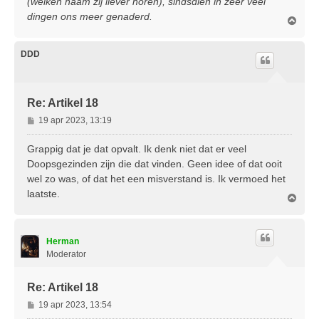
(welken naam zij liever horen), sindsdien in zeer veel
dingen ons meer genaderd.
O
m
h
o
DDD
o
g
Re: Artikel 18
B
19 apr 2023, 13:19
e
r
Grappig dat je dat opvalt. Ik denk niet dat er veel
i
Doopsgezinden zijn die dat vinden. Geen idee of dat ooit
c
wel zo was, of dat het een misverstand is. Ik vermoed het
h
laatste.
t
O
m
h
o
Herman
o
g
Moderator
Re: Artikel 18
B
19 apr 2023, 13:54
e