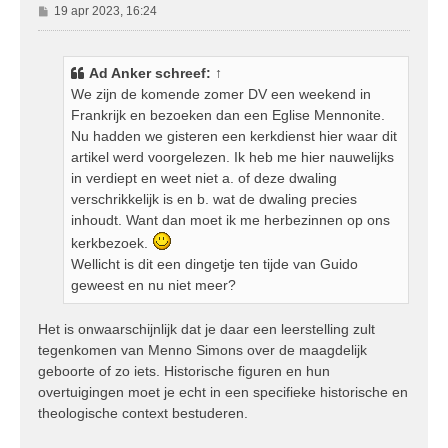
B
19 apr 2023, 16:24
e
r
i
Ad Anker
schreef:
↑
c
We zijn de komende zomer DV een weekend in
h
Frankrijk en bezoeken dan een Eglise Mennonite.
t
Nu hadden we gisteren een kerkdienst hier waar dit
artikel werd voorgelezen. Ik heb me hier nauwelijks
in verdiept en weet niet a. of deze dwaling
verschrikkelijk is en b. wat de dwaling precies
inhoudt. Want dan moet ik me herbezinnen op ons
kerkbezoek.
Wellicht is dit een dingetje ten tijde van Guido
geweest en nu niet meer?
Het is onwaarschijnlijk dat je daar een leerstelling zult
tegenkomen van Menno Simons over de maagdelijk
geboorte of zo iets. Historische figuren en hun
overtuigingen moet je echt in een specifieke historische en
theologische context bestuderen.