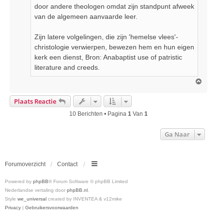
door andere theologen omdat zijn standpunt afweek
van de algemeen aanvaarde leer.
Zijn latere volgelingen, die zijn 'hemelse vlees'-
christologie verwierpen, bewezen hem en hun eigen
kerk een dienst, Bron: Anabaptist use of patristic
literature and creeds.
O
m
h
Plaats Reactie
o
o
10 Berichten • Pagina
1
Van
1
g
Ga Naar
Forumoverzicht
Contact
Powered by
phpBB
® Forum Software © phpBB Limited
Nederlandse vertaling door
phpBB.nl
.
Style
we_universal
created by INVENTEA & v12mike
Privacy
|
Gebruikersvoorwaarden