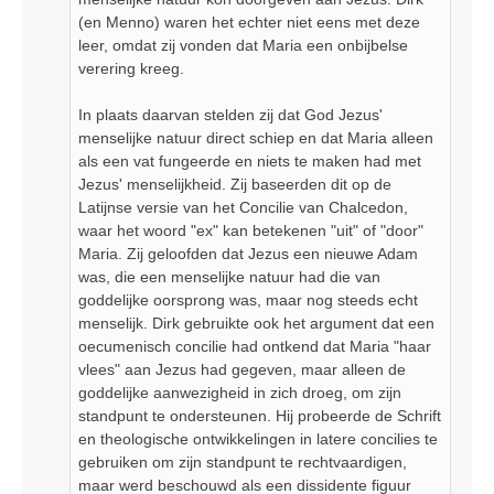
(en Menno) waren het echter niet eens met deze
leer, omdat zij vonden dat Maria een onbijbelse
verering kreeg.
In plaats daarvan stelden zij dat God Jezus'
menselijke natuur direct schiep en dat Maria alleen
als een vat fungeerde en niets te maken had met
Jezus' menselijkheid. Zij baseerden dit op de
Latijnse versie van het Concilie van Chalcedon,
waar het woord "ex" kan betekenen "uit" of "door"
Maria. Zij geloofden dat Jezus een nieuwe Adam
was, die een menselijke natuur had die van
goddelijke oorsprong was, maar nog steeds echt
menselijk. Dirk gebruikte ook het argument dat een
oecumenisch concilie had ontkend dat Maria "haar
vlees" aan Jezus had gegeven, maar alleen de
goddelijke aanwezigheid in zich droeg, om zijn
standpunt te ondersteunen. Hij probeerde de Schrift
en theologische ontwikkelingen in latere concilies te
gebruiken om zijn standpunt te rechtvaardigen,
maar werd beschouwd als een dissidente figuur