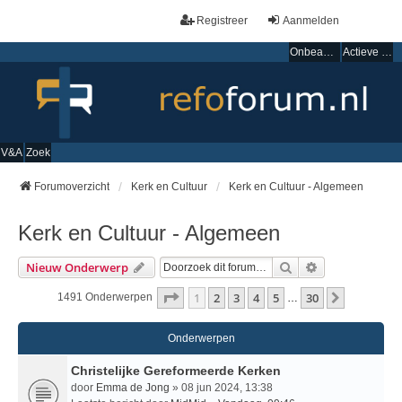
Registreer
Aanmelden
Onbeantwoorde onderwerpen
Actieve onderwerpen
V&A
Zoek
Forumoverzicht
Kerk en Cultuur
Kerk en Cultuur - Algemeen
Kerk en Cultuur - Algemeen
Zoek
Uitgebreid Zo
Nieuw Onderwerp
Pagina
1
Van
30
1
2
3
4
5
30
Volgende
1491 Onderwerpen
…
Onderwerpen
Christelijke Gereformeerde Kerken
door
Emma de Jong
» 08 jun 2024, 13:38