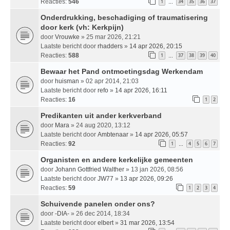
Reacties:
546
1
34
35
36
37
…
Onderdrukking, beschadiging of traumatisering
door kerk (vh: Kerkpijn)
door
Vrouwke
» 25 mar 2026, 21:21
Laatste bericht door
rhadders
»
14 apr 2026, 20:15
Reacties:
588
1
37
38
39
40
…
Bewaar het Pand ontmoetingsdag Werkendam
door
huisman
» 02 apr 2014, 21:03
Laatste bericht door
refo
»
14 apr 2026, 16:11
Reacties:
16
1
2
Predikanten uit ander kerkverband
door
Mara
» 24 aug 2020, 13:12
Laatste bericht door
Ambtenaar
»
14 apr 2026, 05:57
Reacties:
92
1
4
5
6
7
…
Organisten en andere kerkelijke gemeenten
door
Johann Gottfried Walther
» 13 jan 2026, 08:56
Laatste bericht door
JW77
»
13 apr 2026, 09:26
Reacties:
59
1
2
3
4
Schuivende panelen onder ons?
door
-DIA-
» 26 dec 2014, 18:34
Laatste bericht door
elbert
»
31 mar 2026, 13:54