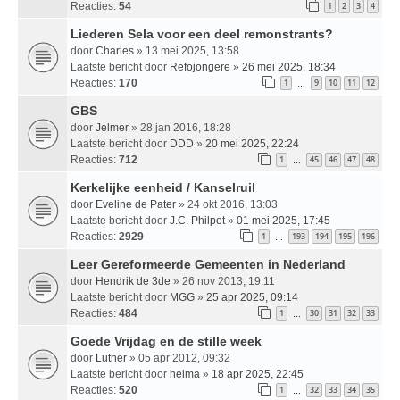
Reacties:
54
1
2
3
4
Liederen Sela voor een deel remonstrants?
door
Charles
» 13 mei 2025, 13:58
Laatste bericht door
Refojongere
»
26 mei 2025, 18:34
Reacties:
170
1
9
10
11
12
…
GBS
door
Jelmer
» 28 jan 2016, 18:28
Laatste bericht door
DDD
»
20 mei 2025, 22:24
Reacties:
712
1
45
46
47
48
…
Kerkelijke eenheid / Kanselruil
door
Eveline de Pater
» 24 okt 2016, 13:03
Laatste bericht door
J.C. Philpot
»
01 mei 2025, 17:45
Reacties:
2929
1
193
194
195
196
…
Leer Gereformeerde Gemeenten in Nederland
door
Hendrik de 3de
» 26 nov 2013, 19:11
Laatste bericht door
MGG
»
25 apr 2025, 09:14
Reacties:
484
1
30
31
32
33
…
Goede Vrijdag en de stille week
door
Luther
» 05 apr 2012, 09:32
Laatste bericht door
helma
»
18 apr 2025, 22:45
Reacties:
520
1
32
33
34
35
…