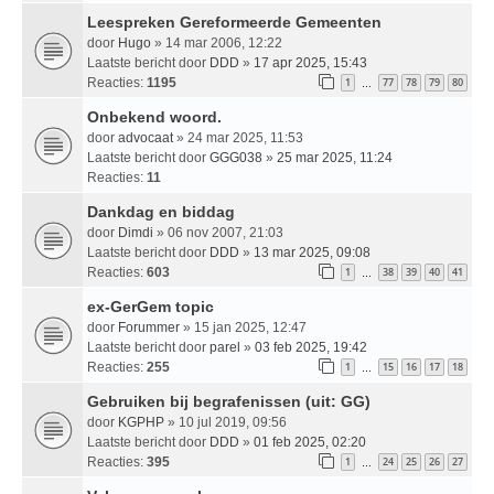
Leespreken Gereformeerde Gemeenten
door
Hugo
» 14 mar 2006, 12:22
Laatste bericht door
DDD
»
17 apr 2025, 15:43
Reacties:
1195
1
77
78
79
80
…
Onbekend woord.
door
advocaat
» 24 mar 2025, 11:53
Laatste bericht door
GGG038
»
25 mar 2025, 11:24
Reacties:
11
Dankdag en biddag
door
Dimdi
» 06 nov 2007, 21:03
Laatste bericht door
DDD
»
13 mar 2025, 09:08
Reacties:
603
1
38
39
40
41
…
ex-GerGem topic
door
Forummer
» 15 jan 2025, 12:47
Laatste bericht door
parel
»
03 feb 2025, 19:42
Reacties:
255
1
15
16
17
18
…
Gebruiken bij begrafenissen (uit: GG)
door
KGPHP
» 10 jul 2019, 09:56
Laatste bericht door
DDD
»
01 feb 2025, 02:20
Reacties:
395
1
24
25
26
27
…