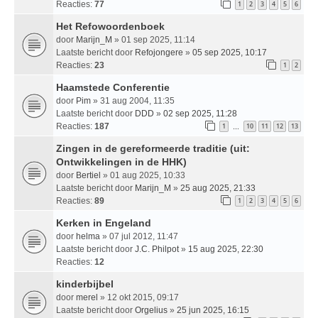
Reacties:
77
1
2
3
4
5
6
Het Refowoordenboek
door
Marijn_M
» 01 sep 2025, 11:14
Laatste bericht door
Refojongere
»
05 sep 2025, 10:17
Reacties:
23
1
2
Haamstede Conferentie
door
Pim
» 31 aug 2004, 11:35
Laatste bericht door
DDD
»
02 sep 2025, 11:28
Reacties:
187
1
10
11
12
13
…
Zingen in de gereformeerde traditie (uit:
Ontwikkelingen in de HHK)
door
Bertiel
» 01 aug 2025, 10:33
Laatste bericht door
Marijn_M
»
25 aug 2025, 21:33
Reacties:
89
1
2
3
4
5
6
Kerken in Engeland
door
helma
» 07 jul 2012, 11:47
Laatste bericht door
J.C. Philpot
»
15 aug 2025, 22:30
Reacties:
12
kinderbijbel
door
merel
» 12 okt 2015, 09:17
Laatste bericht door
Orgelius
»
25 jun 2025, 16:15