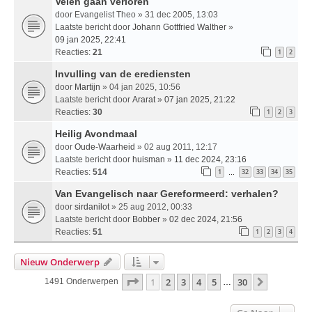
Velen gaan verloren
door
Evangelist Theo
» 31 dec 2005, 13:03
Laatste bericht door
Johann Gottfried Walther
»
09 jan 2025, 22:41
Reacties:
21
1
2
Invulling van de erediensten
door
Martijn
» 04 jan 2025, 10:56
Laatste bericht door
Ararat
»
07 jan 2025, 21:22
Reacties:
30
1
2
3
Heilig Avondmaal
door
Oude-Waarheid
» 02 aug 2011, 12:17
Laatste bericht door
huisman
»
11 dec 2024, 23:16
Reacties:
514
1
32
33
34
35
…
Van Evangelisch naar Gereformeerd: verhalen?
door
sirdanilot
» 25 aug 2012, 00:33
Laatste bericht door
Bobber
»
02 dec 2024, 21:56
Reacties:
51
1
2
3
4
Nieuw Onderwerp
Pagina
1
Van
30
1
2
3
4
5
30
Volgende
1491 Onderwerpen
…