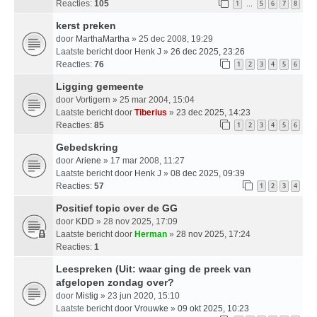
Reacties:
105
1
5
6
7
8
…
kerst preken
door
MarthaMartha
» 25 dec 2008, 19:29
Laatste bericht door
Henk J
»
26 dec 2025, 23:26
Reacties:
76
1
2
3
4
5
6
Ligging gemeente
door
Vortigern
» 25 mar 2004, 15:04
Laatste bericht door
Tiberius
»
23 dec 2025, 14:23
Reacties:
85
1
2
3
4
5
6
Gebedskring
door
Ariene
» 17 mar 2008, 11:27
Laatste bericht door
Henk J
»
08 dec 2025, 09:39
Reacties:
57
1
2
3
4
Positief topic over de GG
door
KDD
» 28 nov 2025, 17:09
Laatste bericht door
Herman
»
28 nov 2025, 17:24
Reacties:
1
Leespreken (Uit: waar ging de preek van
afgelopen zondag over?
door
Mistig
» 23 jun 2020, 15:10
Laatste bericht door
Vrouwke
»
09 okt 2025, 10:23