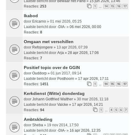
Laatste bericht door
Bewaar het Pand
»
15 jun 2026, 13:46
Reacties:
253
1
14
15
16
17
…
Ikabod
door
Ericarno
» 01 mei 2026, 05:25
Laatste bericht door
-DIA-
»
06 mei 2026, 00:00
Reacties:
8
Omgaan met verschillen
door
Refojongere
» 13 apr 2026, 07:39
Laatste bericht door
Arja
»
28 apr 2026, 17:06
Reacties:
7
Positief topic over de GGIN
door
Ouddorp
» 01 jun 2017, 09:14
Laatste bericht door
Posthoorn
»
17 apr 2026, 17:11
Reacties:
1451
1
94
95
96
97
…
Kerkdienst (Witte) donderdag
door
Johann Gottfried Walther
» 30 mar 2026, 11:18
Laatste bericht door
Valcke
»
17 apr 2026, 14:21
Reacties:
94
1
4
5
6
7
…
Ambtskleding
door
Sheba
» 19 nov 2014, 17:50
Laatste bericht door
-DIA-
»
16 apr 2026, 12:35