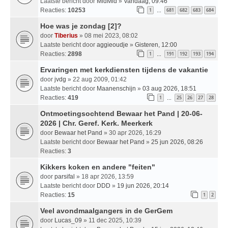
Laatste bericht door
MidMid
»
Vandaag, 09:46
Reacties:
10253
1
681
682
683
684
…
Hoe was je zondag [2]?
door
Tiberius
» 08 mei 2023, 08:02
Laatste bericht door
aggieoudje
»
Gisteren, 12:00
Reacties:
2898
1
191
192
193
194
…
Ervaringen met kerkdiensten tijdens de vakantie
door
jvdg
» 22 aug 2009, 01:42
Laatste bericht door
Maanenschijn
»
03 aug 2026, 18:51
Reacties:
419
1
25
26
27
28
…
Ontmoetingsochtend Bewaar het Pand | 20-06-
2026 | Chr. Geref. Kerk. Meerkerk
door
Bewaar het Pand
» 30 apr 2026, 16:29
Laatste bericht door
Bewaar het Pand
»
25 jun 2026, 08:26
Reacties:
3
Kikkers koken en andere "feiten"
door
parsifal
» 18 apr 2026, 13:59
Laatste bericht door
DDD
»
19 jun 2026, 20:14
Reacties:
15
1
2
Veel avondmaalgangers in de GerGem
door
Lucas_09
» 11 dec 2025, 10:39