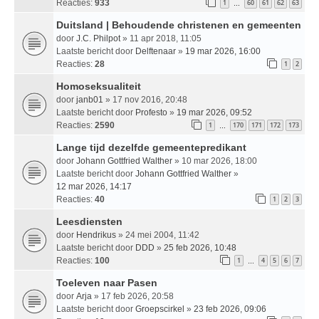
Reacties:
933
1
60
61
62
63
…
Duitsland | Behoudende christenen en gemeenten
door
J.C. Philpot
» 11 apr 2018, 11:05
Laatste bericht door
Delftenaar
»
19 mar 2026, 16:00
Reacties:
28
1
2
Homoseksualiteit
door
janb01
» 17 nov 2016, 20:48
Laatste bericht door
Profesto
»
19 mar 2026, 09:52
Reacties:
2590
1
170
171
172
173
…
Lange tijd dezelfde gemeentepredikant
door
Johann Gottfried Walther
» 10 mar 2026, 18:00
Laatste bericht door
Johann Gottfried Walther
»
12 mar 2026, 14:17
Reacties:
40
1
2
3
Leesdiensten
door
Hendrikus
» 24 mei 2004, 11:42
Laatste bericht door
DDD
»
25 feb 2026, 10:48
Reacties:
100
1
4
5
6
7
…
Toeleven naar Pasen
door
Arja
» 17 feb 2026, 20:58
Laatste bericht door
Groepscirkel
»
23 feb 2026, 09:06