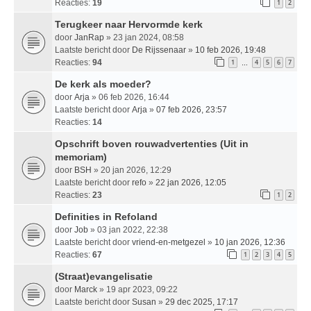
Reacties:
19
1
2
Terugkeer naar Hervormde kerk
door
JanRap
» 23 jan 2024, 08:58
Laatste bericht door
De Rijssenaar
»
10 feb 2026, 19:48
Reacties:
94
1
4
5
6
7
…
De kerk als moeder?
door
Arja
» 06 feb 2026, 16:44
Laatste bericht door
Arja
»
07 feb 2026, 23:57
Reacties:
14
Opschrift boven rouwadvertenties (Uit in
memoriam)
door
BSH
» 20 jan 2026, 12:29
Laatste bericht door
refo
»
22 jan 2026, 12:05
Reacties:
23
1
2
Definities in Refoland
door
Job
» 03 jan 2022, 22:38
Laatste bericht door
vriend-en-metgezel
»
10 jan 2026, 12:36
Reacties:
67
1
2
3
4
5
(Straat)evangelisatie
door
Marck
» 19 apr 2023, 09:22
Laatste bericht door
Susan
»
29 dec 2025, 17:17