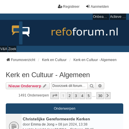
Registreer
Aanmelden
Onbeantwoorde onderwerpen
Actieve onderwerpen
V&A
Zoek
Forumoverzicht
Kerk en Cultuur
Kerk en Cultuur - Algemeen
Kerk en Cultuur - Algemeen
Zoek
Uitgebreid Zo
Nieuw Onderwerp
Pagina
1
Van
30
1
2
3
4
5
30
Volgende
1491 Onderwerpen
…
Onderwerpen
Christelijke Gereformeerde Kerken
door
Emma de Jong
» 08 jun 2024, 13:38