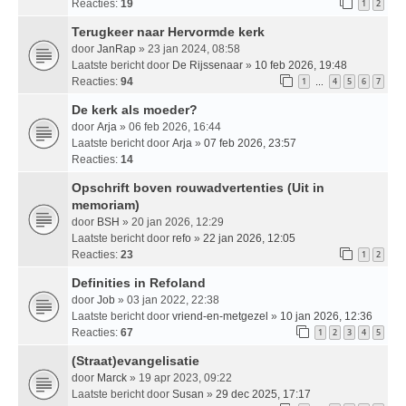
Reacties:
19
1
2
Terugkeer naar Hervormde kerk
door
JanRap
» 23 jan 2024, 08:58
Laatste bericht door
De Rijssenaar
»
10 feb 2026, 19:48
Reacties:
94
1
4
5
6
7
…
De kerk als moeder?
door
Arja
» 06 feb 2026, 16:44
Laatste bericht door
Arja
»
07 feb 2026, 23:57
Reacties:
14
Opschrift boven rouwadvertenties (Uit in
memoriam)
door
BSH
» 20 jan 2026, 12:29
Laatste bericht door
refo
»
22 jan 2026, 12:05
Reacties:
23
1
2
Definities in Refoland
door
Job
» 03 jan 2022, 22:38
Laatste bericht door
vriend-en-metgezel
»
10 jan 2026, 12:36
Reacties:
67
1
2
3
4
5
(Straat)evangelisatie
door
Marck
» 19 apr 2023, 09:22
Laatste bericht door
Susan
»
29 dec 2025, 17:17