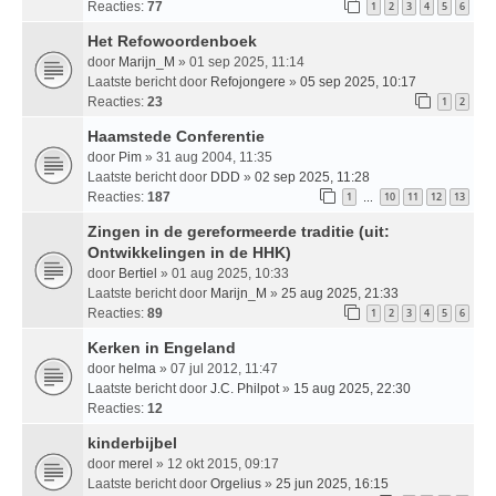
Reacties:
77
1
2
3
4
5
6
Het Refowoordenboek
door
Marijn_M
» 01 sep 2025, 11:14
Laatste bericht door
Refojongere
»
05 sep 2025, 10:17
Reacties:
23
1
2
Haamstede Conferentie
door
Pim
» 31 aug 2004, 11:35
Laatste bericht door
DDD
»
02 sep 2025, 11:28
Reacties:
187
1
10
11
12
13
…
Zingen in de gereformeerde traditie (uit:
Ontwikkelingen in de HHK)
door
Bertiel
» 01 aug 2025, 10:33
Laatste bericht door
Marijn_M
»
25 aug 2025, 21:33
Reacties:
89
1
2
3
4
5
6
Kerken in Engeland
door
helma
» 07 jul 2012, 11:47
Laatste bericht door
J.C. Philpot
»
15 aug 2025, 22:30
Reacties:
12
kinderbijbel
door
merel
» 12 okt 2015, 09:17
Laatste bericht door
Orgelius
»
25 jun 2025, 16:15