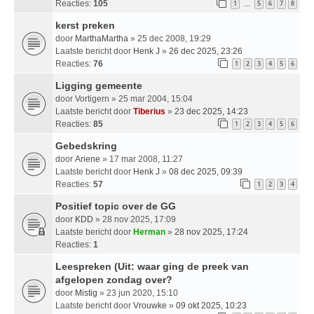
Reacties:
105
1
5
6
7
8
…
kerst preken
door
MarthaMartha
» 25 dec 2008, 19:29
Laatste bericht door
Henk J
»
26 dec 2025, 23:26
Reacties:
76
1
2
3
4
5
6
Ligging gemeente
door
Vortigern
» 25 mar 2004, 15:04
Laatste bericht door
Tiberius
»
23 dec 2025, 14:23
Reacties:
85
1
2
3
4
5
6
Gebedskring
door
Ariene
» 17 mar 2008, 11:27
Laatste bericht door
Henk J
»
08 dec 2025, 09:39
Reacties:
57
1
2
3
4
Positief topic over de GG
door
KDD
» 28 nov 2025, 17:09
Laatste bericht door
Herman
»
28 nov 2025, 17:24
Reacties:
1
Leespreken (Uit: waar ging de preek van
afgelopen zondag over?
door
Mistig
» 23 jun 2020, 15:10
Laatste bericht door
Vrouwke
»
09 okt 2025, 10:23