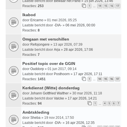
Laatste bericht door
Bewaar het Pand
»
15 jun 2026, 13:46
Reacties:
253
1
14
15
16
17
…
Ikabod
door
Ericarno
» 01 mei 2026, 05:25
Laatste bericht door
-DIA-
»
06 mei 2026, 00:00
Reacties:
8
Omgaan met verschillen
door
Refojongere
» 13 apr 2026, 07:39
Laatste bericht door
Arja
»
28 apr 2026, 17:06
Reacties:
7
Positief topic over de GGIN
door
Ouddorp
» 01 jun 2017, 09:14
Laatste bericht door
Posthoorn
»
17 apr 2026, 17:11
Reacties:
1451
1
94
95
96
97
…
Kerkdienst (Witte) donderdag
door
Johann Gottfried Walther
» 30 mar 2026, 11:18
Laatste bericht door
Valcke
»
17 apr 2026, 14:21
Reacties:
94
1
4
5
6
7
…
Ambtskleding
door
Sheba
» 19 nov 2014, 17:50
Laatste bericht door
-DIA-
»
16 apr 2026, 12:35