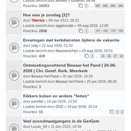
Laatste bericht door
MidMid
»
Gisteren, 09:46
Reacties:
10253
1
681
682
683
684
…
Hoe was je zondag [2]?
door
Tiberius
» 08 mei 2023, 08:02
Laatste bericht door
aggieoudje
»
05 aug 2026, 12:00
Reacties:
2898
1
191
192
193
194
…
Ervaringen met kerkdiensten tijdens de vakantie
door
jvdg
» 22 aug 2009, 01:42
Laatste bericht door
Maanenschijn
»
03 aug 2026, 18:51
Reacties:
419
1
25
26
27
28
…
Ontmoetingsochtend Bewaar het Pand | 20-06-
2026 | Chr. Geref. Kerk. Meerkerk
door
Bewaar het Pand
» 30 apr 2026, 16:29
Laatste bericht door
Bewaar het Pand
»
25 jun 2026, 08:26
Reacties:
3
Kikkers koken en andere "feiten"
door
parsifal
» 18 apr 2026, 13:59
Laatste bericht door
DDD
»
19 jun 2026, 20:14
Reacties:
15
1
2
Veel avondmaalgangers in de GerGem
door
Lucas_09
» 11 dec 2025, 10:39