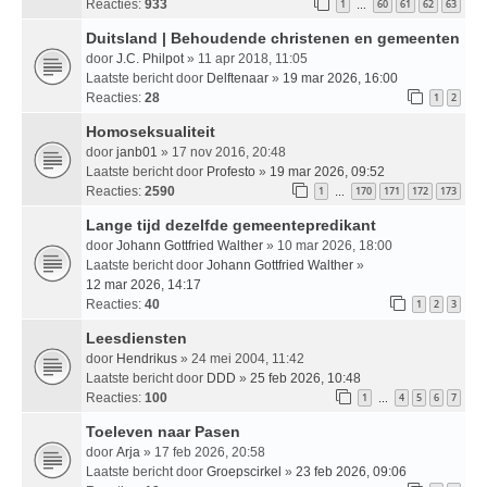
Reacties:
933
1
60
61
62
63
…
Duitsland | Behoudende christenen en gemeenten
door
J.C. Philpot
» 11 apr 2018, 11:05
Laatste bericht door
Delftenaar
»
19 mar 2026, 16:00
Reacties:
28
1
2
Homoseksualiteit
door
janb01
» 17 nov 2016, 20:48
Laatste bericht door
Profesto
»
19 mar 2026, 09:52
Reacties:
2590
1
170
171
172
173
…
Lange tijd dezelfde gemeentepredikant
door
Johann Gottfried Walther
» 10 mar 2026, 18:00
Laatste bericht door
Johann Gottfried Walther
»
12 mar 2026, 14:17
Reacties:
40
1
2
3
Leesdiensten
door
Hendrikus
» 24 mei 2004, 11:42
Laatste bericht door
DDD
»
25 feb 2026, 10:48
Reacties:
100
1
4
5
6
7
…
Toeleven naar Pasen
door
Arja
» 17 feb 2026, 20:58
Laatste bericht door
Groepscirkel
»
23 feb 2026, 09:06