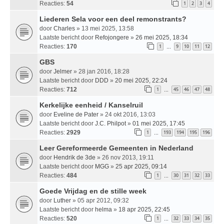
Reacties:
54
1
2
3
4
Liederen Sela voor een deel remonstrants?
door
Charles
» 13 mei 2025, 13:58
Laatste bericht door
Refojongere
»
26 mei 2025, 18:34
Reacties:
170
1
9
10
11
12
…
GBS
door
Jelmer
» 28 jan 2016, 18:28
Laatste bericht door
DDD
»
20 mei 2025, 22:24
Reacties:
712
1
45
46
47
48
…
Kerkelijke eenheid / Kanselruil
door
Eveline de Pater
» 24 okt 2016, 13:03
Laatste bericht door
J.C. Philpot
»
01 mei 2025, 17:45
Reacties:
2929
1
193
194
195
196
…
Leer Gereformeerde Gemeenten in Nederland
door
Hendrik de 3de
» 26 nov 2013, 19:11
Laatste bericht door
MGG
»
25 apr 2025, 09:14
Reacties:
484
1
30
31
32
33
…
Goede Vrijdag en de stille week
door
Luther
» 05 apr 2012, 09:32
Laatste bericht door
helma
»
18 apr 2025, 22:45
Reacties:
520
1
32
33
34
35
…