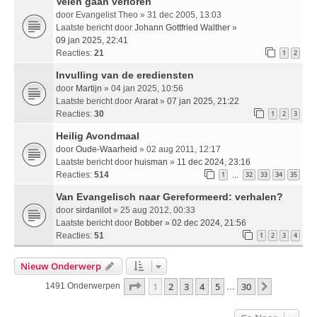
Velen gaan verloren
door
Evangelist Theo
» 31 dec 2005, 13:03
Laatste bericht door
Johann Gottfried Walther
»
09 jan 2025, 22:41
Reacties:
21
1
2
Invulling van de erediensten
door
Martijn
» 04 jan 2025, 10:56
Laatste bericht door
Ararat
»
07 jan 2025, 21:22
Reacties:
30
1
2
3
Heilig Avondmaal
door
Oude-Waarheid
» 02 aug 2011, 12:17
Laatste bericht door
huisman
»
11 dec 2024, 23:16
Reacties:
514
1
32
33
34
35
…
Van Evangelisch naar Gereformeerd: verhalen?
door
sirdanilot
» 25 aug 2012, 00:33
Laatste bericht door
Bobber
»
02 dec 2024, 21:56
Reacties:
51
1
2
3
4
Nieuw Onderwerp
Pagina
1
Van
30
1
2
3
4
5
30
Volgende
1491 Onderwerpen
…