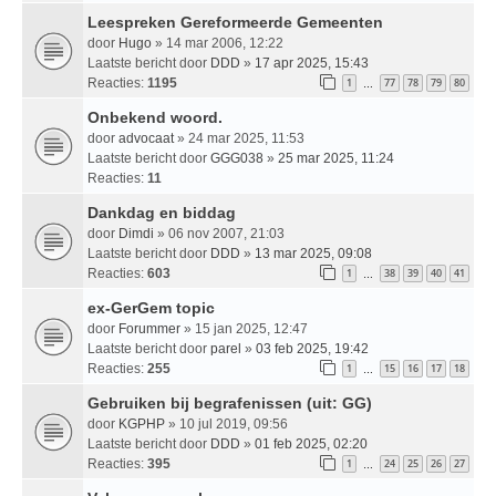
Leespreken Gereformeerde Gemeenten
door
Hugo
» 14 mar 2006, 12:22
Laatste bericht door
DDD
»
17 apr 2025, 15:43
Reacties:
1195
1
77
78
79
80
…
Onbekend woord.
door
advocaat
» 24 mar 2025, 11:53
Laatste bericht door
GGG038
»
25 mar 2025, 11:24
Reacties:
11
Dankdag en biddag
door
Dimdi
» 06 nov 2007, 21:03
Laatste bericht door
DDD
»
13 mar 2025, 09:08
Reacties:
603
1
38
39
40
41
…
ex-GerGem topic
door
Forummer
» 15 jan 2025, 12:47
Laatste bericht door
parel
»
03 feb 2025, 19:42
Reacties:
255
1
15
16
17
18
…
Gebruiken bij begrafenissen (uit: GG)
door
KGPHP
» 10 jul 2019, 09:56
Laatste bericht door
DDD
»
01 feb 2025, 02:20
Reacties:
395
1
24
25
26
27
…