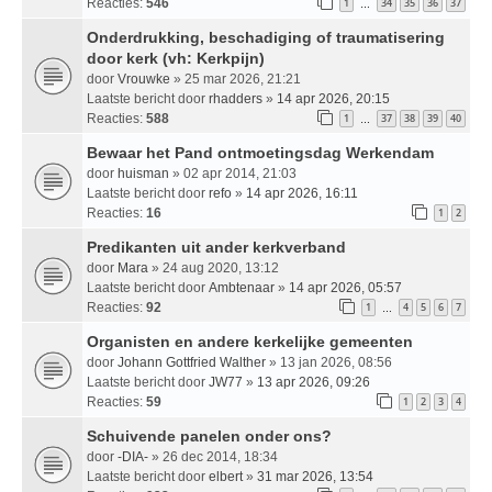
Reacties:
546
1
34
35
36
37
…
Onderdrukking, beschadiging of traumatisering
door kerk (vh: Kerkpijn)
door
Vrouwke
» 25 mar 2026, 21:21
Laatste bericht door
rhadders
»
14 apr 2026, 20:15
Reacties:
588
1
37
38
39
40
…
Bewaar het Pand ontmoetingsdag Werkendam
door
huisman
» 02 apr 2014, 21:03
Laatste bericht door
refo
»
14 apr 2026, 16:11
Reacties:
16
1
2
Predikanten uit ander kerkverband
door
Mara
» 24 aug 2020, 13:12
Laatste bericht door
Ambtenaar
»
14 apr 2026, 05:57
Reacties:
92
1
4
5
6
7
…
Organisten en andere kerkelijke gemeenten
door
Johann Gottfried Walther
» 13 jan 2026, 08:56
Laatste bericht door
JW77
»
13 apr 2026, 09:26
Reacties:
59
1
2
3
4
Schuivende panelen onder ons?
door
-DIA-
» 26 dec 2014, 18:34
Laatste bericht door
elbert
»
31 mar 2026, 13:54