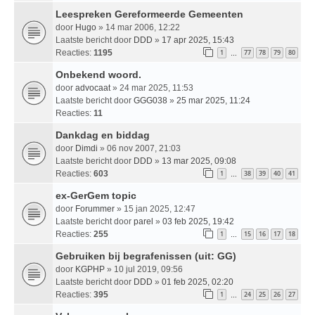
Leespreken Gereformeerde Gemeenten
door
Hugo
» 14 mar 2006, 12:22
Laatste bericht door
DDD
»
17 apr 2025, 15:43
Reacties:
1195
1
77
78
79
80
…
Onbekend woord.
door
advocaat
» 24 mar 2025, 11:53
Laatste bericht door
GGG038
»
25 mar 2025, 11:24
Reacties:
11
Dankdag en biddag
door
Dimdi
» 06 nov 2007, 21:03
Laatste bericht door
DDD
»
13 mar 2025, 09:08
Reacties:
603
1
38
39
40
41
…
ex-GerGem topic
door
Forummer
» 15 jan 2025, 12:47
Laatste bericht door
parel
»
03 feb 2025, 19:42
Reacties:
255
1
15
16
17
18
…
Gebruiken bij begrafenissen (uit: GG)
door
KGPHP
» 10 jul 2019, 09:56
Laatste bericht door
DDD
»
01 feb 2025, 02:20
Reacties:
395
1
24
25
26
27
…