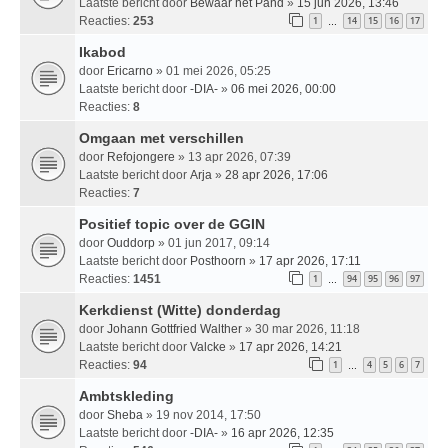
Laatste bericht door
Bewaar het Pand
»
15 jun 2026, 13:46
Reacties:
253
1
14
15
16
17
…
Ikabod
door
Ericarno
» 01 mei 2026, 05:25
Laatste bericht door
-DIA-
»
06 mei 2026, 00:00
Reacties:
8
Omgaan met verschillen
door
Refojongere
» 13 apr 2026, 07:39
Laatste bericht door
Arja
»
28 apr 2026, 17:06
Reacties:
7
Positief topic over de GGIN
door
Ouddorp
» 01 jun 2017, 09:14
Laatste bericht door
Posthoorn
»
17 apr 2026, 17:11
Reacties:
1451
1
94
95
96
97
…
Kerkdienst (Witte) donderdag
door
Johann Gottfried Walther
» 30 mar 2026, 11:18
Laatste bericht door
Valcke
»
17 apr 2026, 14:21
Reacties:
94
1
4
5
6
7
…
Ambtskleding
door
Sheba
» 19 nov 2014, 17:50
Laatste bericht door
-DIA-
»
16 apr 2026, 12:35