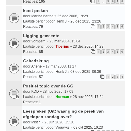
Reacties:
105
1
5
6
7
8
…
kerst preken
door
MarthaMartha
» 25 dec 2008, 19:29
Laatste bericht door
Henk J
»
26 dec 2025, 23:26
Reacties:
76
1
2
3
4
5
6
Ligging gemeente
door
Vortigern
» 25 mar 2004, 15:04
Laatste bericht door
Tiberius
»
23 dec 2025, 14:23
Reacties:
85
1
2
3
4
5
6
Gebedskring
door
Ariene
» 17 mar 2008, 11:27
Laatste bericht door
Henk J
»
08 dec 2025, 09:39
Reacties:
57
1
2
3
4
Positief topic over de GG
door
KDD
» 28 nov 2025, 17:09
Laatste bericht door
Herman
»
28 nov 2025, 17:24
Reacties:
1
Leespreken (Uit: waar ging de preek van
afgelopen zondag over?
door
Mistig
» 23 jun 2020, 15:10
Laatste bericht door
Vrouwke
»
09 okt 2025, 10:23