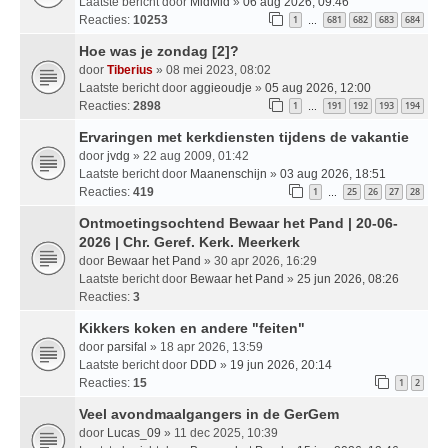
Laatste bericht door
MidMid
»
06 aug 2026, 09:46
Reacties:
10253
1
681
682
683
684
…
Hoe was je zondag [2]?
door
Tiberius
» 08 mei 2023, 08:02
Laatste bericht door
aggieoudje
»
05 aug 2026, 12:00
Reacties:
2898
1
191
192
193
194
…
Ervaringen met kerkdiensten tijdens de vakantie
door
jvdg
» 22 aug 2009, 01:42
Laatste bericht door
Maanenschijn
»
03 aug 2026, 18:51
Reacties:
419
1
25
26
27
28
…
Ontmoetingsochtend Bewaar het Pand | 20-06-
2026 | Chr. Geref. Kerk. Meerkerk
door
Bewaar het Pand
» 30 apr 2026, 16:29
Laatste bericht door
Bewaar het Pand
»
25 jun 2026, 08:26
Reacties:
3
Kikkers koken en andere "feiten"
door
parsifal
» 18 apr 2026, 13:59
Laatste bericht door
DDD
»
19 jun 2026, 20:14
Reacties:
15
1
2
Veel avondmaalgangers in de GerGem
door
Lucas_09
» 11 dec 2025, 10:39