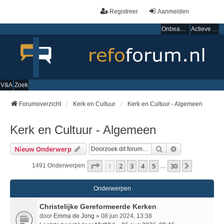
Registreer
Aanmelden
Onbeantwoorde onderwerpen
Actieve onderwerpen
V&A
Zoek
Forumoverzicht
Kerk en Cultuur
Kerk en Cultuur - Algemeen
Kerk en Cultuur - Algemeen
Zoek
Uitgebreid Zo
Nieuw Onderwerp
Pagina
1
Van
30
1
2
3
4
5
30
Volgende
1491 Onderwerpen
…
Onderwerpen
Christelijke Gereformeerde Kerken
door
Emma de Jong
» 08 jun 2024, 13:38