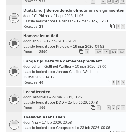
Reacties:
933
1
60
61
62
63
…
Duitsland | Behoudende christenen en gemeenten
door
J.C. Philpot
» 11 apr 2018, 11:05
Laatste bericht door
Delftenaar
»
19 mar 2026, 16:00
Reacties:
28
1
2
Homoseksualiteit
door
janb01
» 17 nov 2016, 20:48
Laatste bericht door
Profesto
»
19 mar 2026, 09:52
Reacties:
2590
1
170
171
172
173
…
Lange tijd dezelfde gemeentepredikant
door
Johann Gottfried Walther
» 10 mar 2026, 18:00
Laatste bericht door
Johann Gottfried Walther
»
12 mar 2026, 14:17
Reacties:
40
1
2
3
Leesdiensten
door
Hendrikus
» 24 mei 2004, 11:42
Laatste bericht door
DDD
»
25 feb 2026, 10:48
Reacties:
100
1
4
5
6
7
…
Toeleven naar Pasen
door
Arja
» 17 feb 2026, 20:58
Laatste bericht door
Groepscirkel
»
23 feb 2026, 09:06