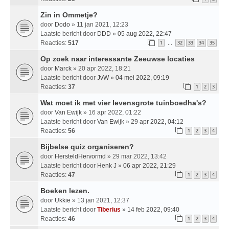
Zin in Ommetje?
door
Dodo
» 11 jan 2021, 12:23
Laatste bericht door
DDD
»
05 aug 2022, 22:47
Reacties:
517
1
32
33
34
35
…
Op zoek naar interessante Zeeuwse locaties
door
Marck
» 20 apr 2022, 18:21
Laatste bericht door
JvW
»
04 mei 2022, 09:19
Reacties:
37
1
2
3
Wat moet ik met vier levensgrote tuinboedha's?
door
Van Ewijk
» 16 apr 2022, 01:22
Laatste bericht door
Van Ewijk
»
29 apr 2022, 04:12
Reacties:
56
1
2
3
4
Bijbelse quiz organiseren?
door
HersteldHervormd
» 29 mar 2022, 13:42
Laatste bericht door
Henk J
»
06 apr 2022, 21:29
Reacties:
47
1
2
3
4
Boeken lezen.
door
Ukkie
» 13 jan 2021, 12:37
Laatste bericht door
Tiberius
»
14 feb 2022, 09:40
Reacties:
46
1
2
3
4