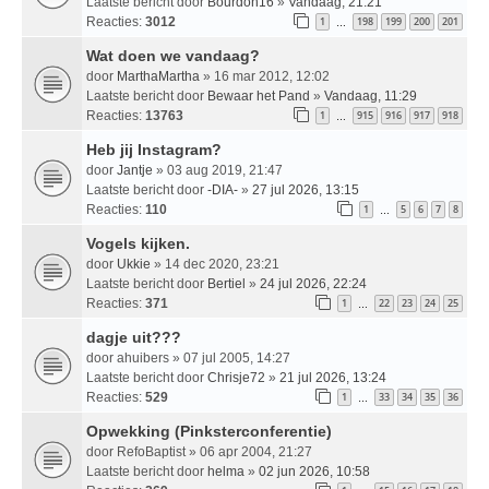
Laatste bericht door
Bourdon16
»
Vandaag, 21:21
Reacties:
3012
1
198
199
200
201
…
Wat doen we vandaag?
door
MarthaMartha
» 16 mar 2012, 12:02
Laatste bericht door
Bewaar het Pand
»
Vandaag, 11:29
Reacties:
13763
1
915
916
917
918
…
Heb jij Instagram?
door
Jantje
» 03 aug 2019, 21:47
Laatste bericht door
-DIA-
»
27 jul 2026, 13:15
Reacties:
110
1
5
6
7
8
…
Vogels kijken.
door
Ukkie
» 14 dec 2020, 23:21
Laatste bericht door
Bertiel
»
24 jul 2026, 22:24
Reacties:
371
1
22
23
24
25
…
dagje uit???
door
ahuibers
» 07 jul 2005, 14:27
Laatste bericht door
Chrisje72
»
21 jul 2026, 13:24
Reacties:
529
1
33
34
35
36
…
Opwekking (Pinksterconferentie)
door
RefoBaptist
» 06 apr 2004, 21:27
Laatste bericht door
helma
»
02 jun 2026, 10:58