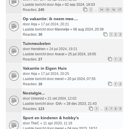
Laatste bericht door
Arja
»
02 sep 2024, 18:03
Reacties:
245
1
14
15
16
17
…
Op vakantie: ik neem mee....
door
Arja
» 17 jul 2024, 20:21
Laatste bericht door
Mannetje
»
06 aug 2024, 20:39
Reacties:
30
1
2
3
Tuinmeubelen
door
Hendrien
» 24 jul 2024, 19:21
Laatste bericht door
Ararat
»
25 jul 2024, 19:05
Reacties:
27
1
2
Vakantie in Eigen Huis
door
Arja
» 17 jul 2024, 20:25
Laatste bericht door
merel
»
20 jul 2024, 07:55
Reacties:
16
1
2
Nostalgie...
door
Unionist
» 21 okt 2004, 12:02
Laatste bericht door
-DIA-
»
28 dec 2023, 21:43
Reacties:
123
1
6
7
8
9
…
Sport en kinderen & hobby's
door
TheC
» 11 apr 2020, 11:18
Laatste bericht door
merel
»
04 nov 2023, 18:51