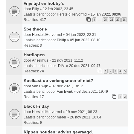
Vrije tijd en hobby's
door
Billy
» 12 feb 2002, 23:45
Laatste bericht door
HersteldHervormd
»
15 jan 2022, 08:06
Reacties:
417
1
25
26
27
28
…
Speltheorie
door
HersteldHervormd
» 04 jan 2022, 22:31
Laatste bericht door
Philip
»
05 jan 2022, 08:10
Reacties:
3
Hardlopen
door
Anselmus
» 22 nov 2021, 11:12
Laatste bericht door
-DIA-
»
20 dec 2021, 09:47
Reacties:
74
1
2
3
4
5
Koelkast op verlengsnoer of niet?
door
Van Ewijk
» 07 dec 2021, 18:12
Laatste bericht door
Van Ewijk
»
08 dec 2021, 19:49
Reacties:
17
1
2
Black Friday
door
HersteldHervormd
» 19 nov 2021, 08:23
Laatste bericht door
merel
»
26 nov 2021, 18:04
Reacties:
9
Kippen houden: advies gevraagd.