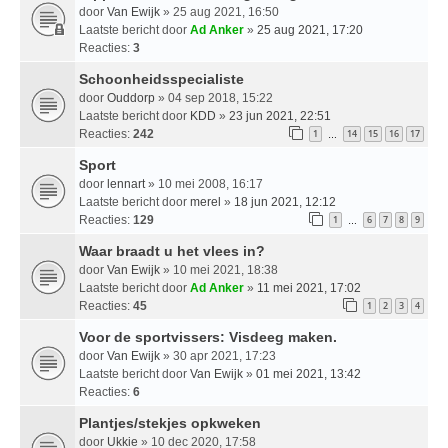
door
Van Ewijk
» 25 aug 2021, 16:50
Laatste bericht door
Ad Anker
»
25 aug 2021, 17:20
Reacties:
3
Schoonheidsspecialiste
door
Ouddorp
» 04 sep 2018, 15:22
Laatste bericht door
KDD
»
23 jun 2021, 22:51
Reacties:
242
1
14
15
16
17
…
Sport
door
lennart
» 10 mei 2008, 16:17
Laatste bericht door
merel
»
18 jun 2021, 12:12
Reacties:
129
1
6
7
8
9
…
Waar braadt u het vlees in?
door
Van Ewijk
» 10 mei 2021, 18:38
Laatste bericht door
Ad Anker
»
11 mei 2021, 17:02
Reacties:
45
1
2
3
4
Voor de sportvissers: Visdeeg maken.
door
Van Ewijk
» 30 apr 2021, 17:23
Laatste bericht door
Van Ewijk
»
01 mei 2021, 13:42
Reacties:
6
Plantjes/stekjes opkweken
door
Ukkie
» 10 dec 2020, 17:58