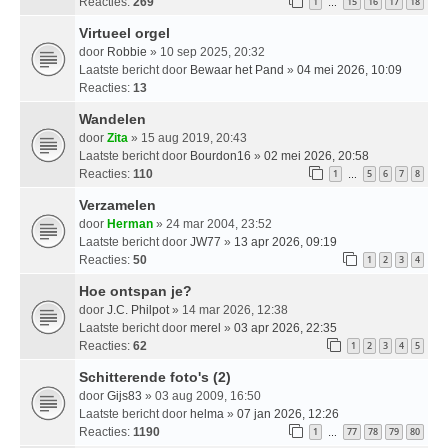
Reacties:
269
1
15
16
17
18
…
Virtueel orgel
door
Robbie
» 10 sep 2025, 20:32
Laatste bericht door
Bewaar het Pand
»
04 mei 2026, 10:09
Reacties:
13
Wandelen
door
Zita
» 15 aug 2019, 20:43
Laatste bericht door
Bourdon16
»
02 mei 2026, 20:58
Reacties:
110
1
5
6
7
8
…
Verzamelen
door
Herman
» 24 mar 2004, 23:52
Laatste bericht door
JW77
»
13 apr 2026, 09:19
Reacties:
50
1
2
3
4
Hoe ontspan je?
door
J.C. Philpot
» 14 mar 2026, 12:38
Laatste bericht door
merel
»
03 apr 2026, 22:35
Reacties:
62
1
2
3
4
5
Schitterende foto's (2)
door
Gijs83
» 03 aug 2009, 16:50
Laatste bericht door
helma
»
07 jan 2026, 12:26
Reacties:
1190
1
77
78
79
80
…