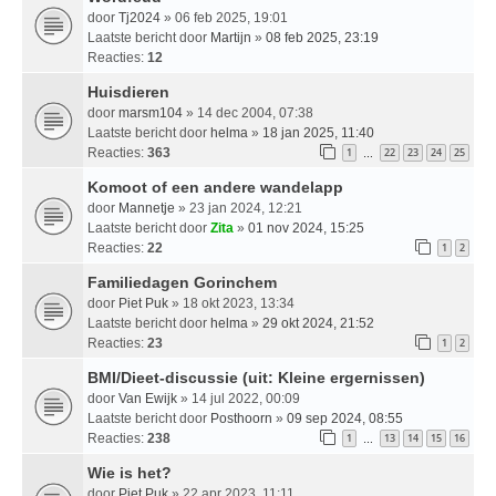
door
Tj2024
» 06 feb 2025, 19:01
Laatste bericht door
Martijn
»
08 feb 2025, 23:19
Reacties:
12
Huisdieren
door
marsm104
» 14 dec 2004, 07:38
Laatste bericht door
helma
»
18 jan 2025, 11:40
Reacties:
363
1
22
23
24
25
…
Komoot of een andere wandelapp
door
Mannetje
» 23 jan 2024, 12:21
Laatste bericht door
Zita
»
01 nov 2024, 15:25
Reacties:
22
1
2
Familiedagen Gorinchem
door
Piet Puk
» 18 okt 2023, 13:34
Laatste bericht door
helma
»
29 okt 2024, 21:52
Reacties:
23
1
2
BMI/Dieet-discussie (uit: Kleine ergernissen)
door
Van Ewijk
» 14 jul 2022, 00:09
Laatste bericht door
Posthoorn
»
09 sep 2024, 08:55
Reacties:
238
1
13
14
15
16
…
Wie is het?
door
Piet Puk
» 22 apr 2023, 11:11