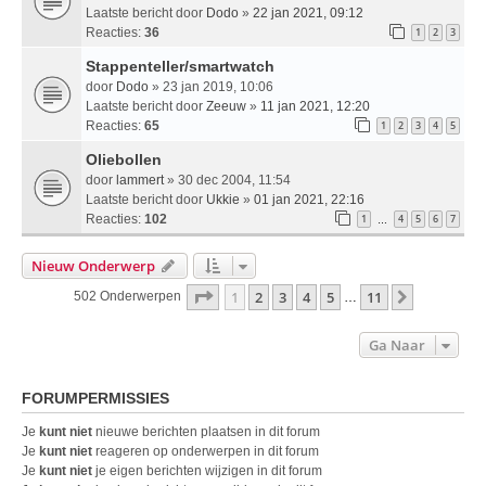
Laatste bericht door
Dodo
»
22 jan 2021, 09:12
Reacties:
36
1
2
3
Stappenteller/smartwatch
door
Dodo
» 23 jan 2019, 10:06
Laatste bericht door
Zeeuw
»
11 jan 2021, 12:20
Reacties:
65
1
2
3
4
5
Oliebollen
door
lammert
» 30 dec 2004, 11:54
Laatste bericht door
Ukkie
»
01 jan 2021, 22:16
Reacties:
102
1
4
5
6
7
…
Nieuw Onderwerp
Pagina
1
Van
11
1
2
3
4
5
11
Volgende
502 Onderwerpen
…
Ga Naar
FORUMPERMISSIES
Je
kunt niet
nieuwe berichten plaatsen in dit forum
Je
kunt niet
reageren op onderwerpen in dit forum
Je
kunt niet
je eigen berichten wijzigen in dit forum