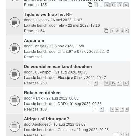
Reacties:
185
1
10
11
12
13
…
Tijdens werk op het RF.
door
huisman
» 16 mei 2023, 11:07
Laatste bericht door
refo
»
22 mei 2023, 13:16
Reacties:
54
1
2
3
4
Aquarium
door
Chrisje72
» 05 nov 2022, 11:20
Laatste bericht door
Lilian197
»
07 nov 2022, 22:42
Reacties:
3
De voordelen van koud douchen
door
J.C. Philpot
» 21 aug 2020, 08:35
Laatste bericht door
Eloesje
»
01 nov 2022, 20:47
Reacties:
250
1
14
15
16
17
…
Roken en drinken
door
Marck
» 27 aug 2022, 00:08
Laatste bericht door
DDD
»
01 sep 2022, 09:35
Reacties:
108
1
5
6
7
8
…
Airfryer of frituurpan?
door
Apologeet
» 10 aug 2022, 19:09
Laatste bericht door
Orchidee
»
11 aug 2022, 20:25
Reacties:
26
1
2