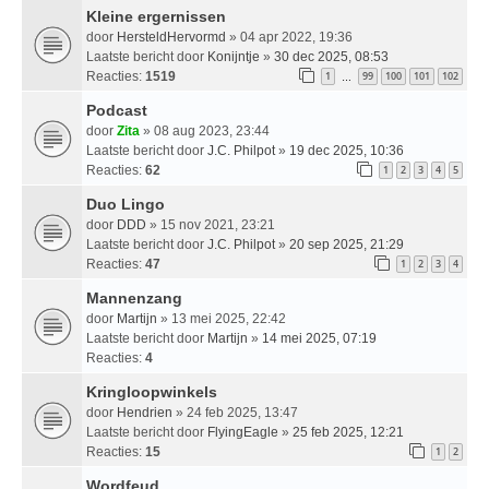
Kleine ergernissen
door
HersteldHervormd
» 04 apr 2022, 19:36
Laatste bericht door
Konijntje
»
30 dec 2025, 08:53
Reacties:
1519
1
99
100
101
102
…
Podcast
door
Zita
» 08 aug 2023, 23:44
Laatste bericht door
J.C. Philpot
»
19 dec 2025, 10:36
Reacties:
62
1
2
3
4
5
Duo Lingo
door
DDD
» 15 nov 2021, 23:21
Laatste bericht door
J.C. Philpot
»
20 sep 2025, 21:29
Reacties:
47
1
2
3
4
Mannenzang
door
Martijn
» 13 mei 2025, 22:42
Laatste bericht door
Martijn
»
14 mei 2025, 07:19
Reacties:
4
Kringloopwinkels
door
Hendrien
» 24 feb 2025, 13:47
Laatste bericht door
FlyingEagle
»
25 feb 2025, 12:21
Reacties:
15
1
2
Wordfeud