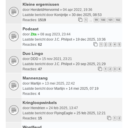
Kleine ergernissen
door
HersteldHervormd
» 04 apr 2022, 19:36
Laatste bericht door
Konijntje
»
30 dec 2025, 08:53
Reacties:
1519
1
99
100
101
102
…
Podcast
door
Zita
» 08 aug 2023, 23:44
Laatste bericht door
J.C. Philpot
»
19 dec 2025, 10:36
Reacties:
62
1
2
3
4
5
Duo Lingo
door
DDD
» 15 nov 2021, 23:21
Laatste bericht door
J.C. Philpot
»
20 sep 2025, 21:29
Reacties:
47
1
2
3
4
Mannenzang
door
Martijn
» 13 mei 2025, 22:42
Laatste bericht door
Martijn
»
14 mei 2025, 07:19
Reacties:
4
Kringloopwinkels
door
Hendrien
» 24 feb 2025, 13:47
Laatste bericht door
FlyingEagle
»
25 feb 2025, 12:21
Reacties:
15
1
2
Wordfeud