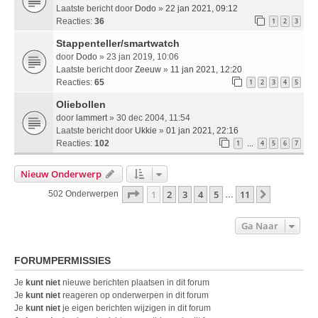
Laatste bericht door
Dodo
»
22 jan 2021, 09:12
Reacties:
36
1
2
3
Stappenteller/smartwatch
door
Dodo
» 23 jan 2019, 10:06
Laatste bericht door
Zeeuw
»
11 jan 2021, 12:20
Reacties:
65
1
2
3
4
5
Oliebollen
door
lammert
» 30 dec 2004, 11:54
Laatste bericht door
Ukkie
»
01 jan 2021, 22:16
Reacties:
102
1
4
5
6
7
…
Nieuw Onderwerp
Pagina
1
Van
11
1
2
3
4
5
11
Volgende
502 Onderwerpen
…
Ga Naar
FORUMPERMISSIES
Je
kunt niet
nieuwe berichten plaatsen in dit forum
Je
kunt niet
reageren op onderwerpen in dit forum
Je
kunt niet
je eigen berichten wijzigen in dit forum