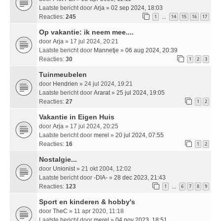
Laatste bericht door
Arja
»
02 sep 2024, 18:03
Reacties:
245
1
14
15
16
17
…
Op vakantie: ik neem mee....
door
Arja
» 17 jul 2024, 20:21
Laatste bericht door
Mannetje
»
06 aug 2024, 20:39
Reacties:
30
1
2
3
Tuinmeubelen
door
Hendrien
» 24 jul 2024, 19:21
Laatste bericht door
Ararat
»
25 jul 2024, 19:05
Reacties:
27
1
2
Vakantie in Eigen Huis
door
Arja
» 17 jul 2024, 20:25
Laatste bericht door
merel
»
20 jul 2024, 07:55
Reacties:
16
1
2
Nostalgie...
door
Unionist
» 21 okt 2004, 12:02
Laatste bericht door
-DIA-
»
28 dec 2023, 21:43
Reacties:
123
1
6
7
8
9
…
Sport en kinderen & hobby's
door
TheC
» 11 apr 2020, 11:18
Laatste bericht door
merel
»
04 nov 2023, 18:51