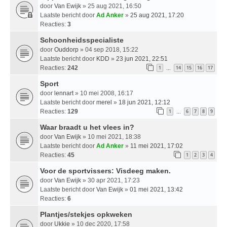
door
Van Ewijk
» 25 aug 2021, 16:50
Laatste bericht door
Ad Anker
»
25 aug 2021, 17:20
Reacties:
3
Schoonheidsspecialiste
door
Ouddorp
» 04 sep 2018, 15:22
Laatste bericht door
KDD
»
23 jun 2021, 22:51
Reacties:
242
1
14
15
16
17
…
Sport
door
lennart
» 10 mei 2008, 16:17
Laatste bericht door
merel
»
18 jun 2021, 12:12
Reacties:
129
1
6
7
8
9
…
Waar braadt u het vlees in?
door
Van Ewijk
» 10 mei 2021, 18:38
Laatste bericht door
Ad Anker
»
11 mei 2021, 17:02
Reacties:
45
1
2
3
4
Voor de sportvissers: Visdeeg maken.
door
Van Ewijk
» 30 apr 2021, 17:23
Laatste bericht door
Van Ewijk
»
01 mei 2021, 13:42
Reacties:
6
Plantjes/stekjes opkweken
door
Ukkie
» 10 dec 2020, 17:58