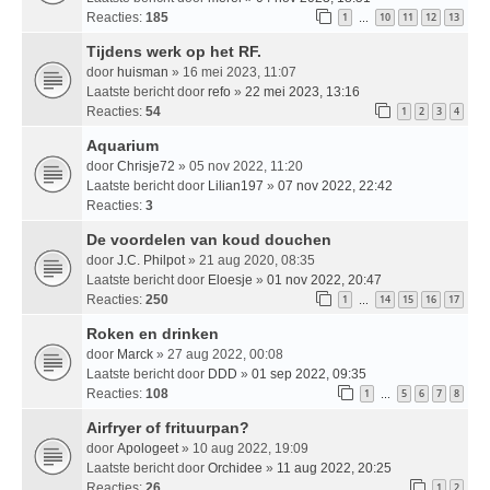
Reacties:
185
1
10
11
12
13
…
Tijdens werk op het RF.
door
huisman
» 16 mei 2023, 11:07
Laatste bericht door
refo
»
22 mei 2023, 13:16
Reacties:
54
1
2
3
4
Aquarium
door
Chrisje72
» 05 nov 2022, 11:20
Laatste bericht door
Lilian197
»
07 nov 2022, 22:42
Reacties:
3
De voordelen van koud douchen
door
J.C. Philpot
» 21 aug 2020, 08:35
Laatste bericht door
Eloesje
»
01 nov 2022, 20:47
Reacties:
250
1
14
15
16
17
…
Roken en drinken
door
Marck
» 27 aug 2022, 00:08
Laatste bericht door
DDD
»
01 sep 2022, 09:35
Reacties:
108
1
5
6
7
8
…
Airfryer of frituurpan?
door
Apologeet
» 10 aug 2022, 19:09
Laatste bericht door
Orchidee
»
11 aug 2022, 20:25
Reacties:
26
1
2