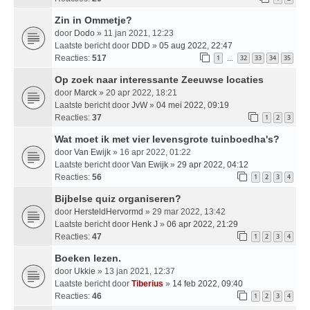
Zin in Ommetje?
door
Dodo
» 11 jan 2021, 12:23
Laatste bericht door
DDD
»
05 aug 2022, 22:47
Reacties:
517
1
32
33
34
35
…
Op zoek naar interessante Zeeuwse locaties
door
Marck
» 20 apr 2022, 18:21
Laatste bericht door
JvW
»
04 mei 2022, 09:19
Reacties:
37
1
2
3
Wat moet ik met vier levensgrote tuinboedha's?
door
Van Ewijk
» 16 apr 2022, 01:22
Laatste bericht door
Van Ewijk
»
29 apr 2022, 04:12
Reacties:
56
1
2
3
4
Bijbelse quiz organiseren?
door
HersteldHervormd
» 29 mar 2022, 13:42
Laatste bericht door
Henk J
»
06 apr 2022, 21:29
Reacties:
47
1
2
3
4
Boeken lezen.
door
Ukkie
» 13 jan 2021, 12:37
Laatste bericht door
Tiberius
»
14 feb 2022, 09:40
Reacties:
46
1
2
3
4