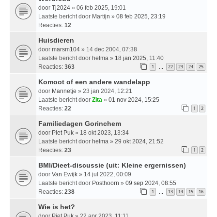
door
Tj2024
» 06 feb 2025, 19:01
Laatste bericht door
Martijn
»
08 feb 2025, 23:19
Reacties:
12
Huisdieren
door
marsm104
» 14 dec 2004, 07:38
Laatste bericht door
helma
»
18 jan 2025, 11:40
Reacties:
363
1
22
23
24
25
…
Komoot of een andere wandelapp
door
Mannetje
» 23 jan 2024, 12:21
Laatste bericht door
Zita
»
01 nov 2024, 15:25
Reacties:
22
1
2
Familiedagen Gorinchem
door
Piet Puk
» 18 okt 2023, 13:34
Laatste bericht door
helma
»
29 okt 2024, 21:52
Reacties:
23
1
2
BMI/Dieet-discussie (uit: Kleine ergernissen)
door
Van Ewijk
» 14 jul 2022, 00:09
Laatste bericht door
Posthoorn
»
09 sep 2024, 08:55
Reacties:
238
1
13
14
15
16
…
Wie is het?
door
Piet Puk
» 22 apr 2023, 11:11