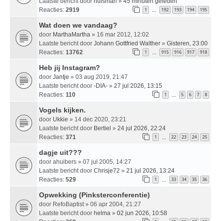
Laatste bericht door
huisman
»
45 minuten geleden
Reacties:
2919
1
192
193
194
195
…
Wat doen we vandaag?
door
MarthaMartha
» 16 mar 2012, 12:02
Laatste bericht door
Johann Gottfried Walther
»
Gisteren, 23:00
Reacties:
13762
1
915
916
917
918
…
Heb jij Instagram?
door
Jantje
» 03 aug 2019, 21:47
Laatste bericht door
-DIA-
»
27 jul 2026, 13:15
Reacties:
110
1
5
6
7
8
…
Vogels kijken.
door
Ukkie
» 14 dec 2020, 23:21
Laatste bericht door
Bertiel
»
24 jul 2026, 22:24
Reacties:
371
1
22
23
24
25
…
dagje uit???
door
ahuibers
» 07 jul 2005, 14:27
Laatste bericht door
Chrisje72
»
21 jul 2026, 13:24
Reacties:
529
1
33
34
35
36
…
Opwekking (Pinksterconferentie)
door
RefoBaptist
» 06 apr 2004, 21:27
Laatste bericht door
helma
»
02 jun 2026, 10:58