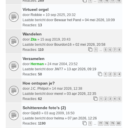
Reacties:
269
1
15
16
17
18
…
Virtueel orgel
door
Robbie
» 10 sep 2025, 20:32
Laatste bericht door
Bewaar het Pand
»
04 mei 2026, 10:09
Reacties:
13
Wandelen
door
Zita
» 15 aug 2019, 20:43
Laatste bericht door
Bourdon16
»
02 mei 2026, 20:58
Reacties:
110
1
5
6
7
8
…
Verzamelen
door
Herman
» 24 mar 2004, 23:52
Laatste bericht door
JW77
»
13 apr 2026, 09:19
Reacties:
50
1
2
3
4
Hoe ontspan je?
door
J.C. Philpot
» 14 mar 2026, 12:38
Laatste bericht door
merel
»
03 apr 2026, 22:35
Reacties:
62
1
2
3
4
5
Schitterende foto's (2)
door
Gijs83
» 03 aug 2009, 16:50
Laatste bericht door
helma
»
07 jan 2026, 12:26
Reacties:
1190
1
77
78
79
80
…