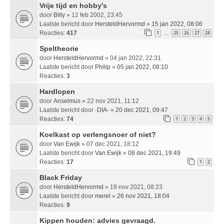
Vrije tijd en hobby's
door
Billy
» 12 feb 2002, 23:45
Laatste bericht door
HersteldHervormd
»
15 jan 2022, 08:06
Reacties:
417
1
25
26
27
28
…
Speltheorie
door
HersteldHervormd
» 04 jan 2022, 22:31
Laatste bericht door
Philip
»
05 jan 2022, 08:10
Reacties:
3
Hardlopen
door
Anselmus
» 22 nov 2021, 11:12
Laatste bericht door
-DIA-
»
20 dec 2021, 09:47
Reacties:
74
1
2
3
4
5
Koelkast op verlengsnoer of niet?
door
Van Ewijk
» 07 dec 2021, 18:12
Laatste bericht door
Van Ewijk
»
08 dec 2021, 19:49
Reacties:
17
1
2
Black Friday
door
HersteldHervormd
» 19 nov 2021, 08:23
Laatste bericht door
merel
»
26 nov 2021, 18:04
Reacties:
9
Kippen houden: advies gevraagd.