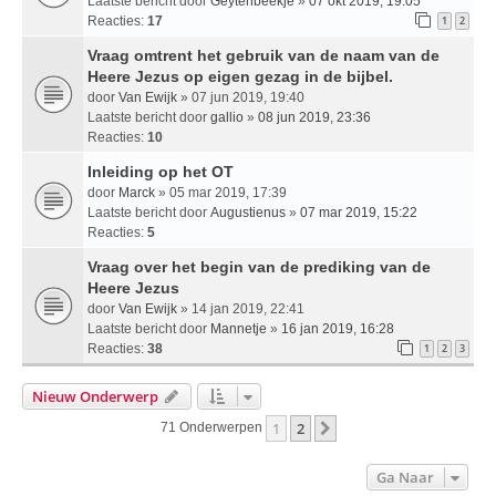
Laatste bericht door
Geytenbeekje
»
07 okt 2019, 19:05
Reacties:
17
1
2
Vraag omtrent het gebruik van de naam van de
Heere Jezus op eigen gezag in de bijbel.
door
Van Ewijk
» 07 jun 2019, 19:40
Laatste bericht door
gallio
»
08 jun 2019, 23:36
Reacties:
10
Inleiding op het OT
door
Marck
» 05 mar 2019, 17:39
Laatste bericht door
Augustienus
»
07 mar 2019, 15:22
Reacties:
5
Vraag over het begin van de prediking van de
Heere Jezus
door
Van Ewijk
» 14 jan 2019, 22:41
Laatste bericht door
Mannetje
»
16 jan 2019, 16:28
Reacties:
38
1
2
3
Nieuw Onderwerp
1
2
Volgende
71 Onderwerpen
Ga Naar