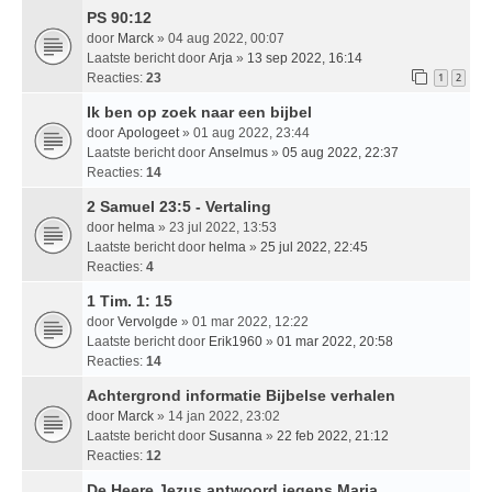
PS 90:12
door
Marck
» 04 aug 2022, 00:07
Laatste bericht door
Arja
»
13 sep 2022, 16:14
Reacties:
23
1
2
Ik ben op zoek naar een bijbel
door
Apologeet
» 01 aug 2022, 23:44
Laatste bericht door
Anselmus
»
05 aug 2022, 22:37
Reacties:
14
2 Samuel 23:5 - Vertaling
door
helma
» 23 jul 2022, 13:53
Laatste bericht door
helma
»
25 jul 2022, 22:45
Reacties:
4
1 Tim. 1: 15
door
Vervolgde
» 01 mar 2022, 12:22
Laatste bericht door
Erik1960
»
01 mar 2022, 20:58
Reacties:
14
Achtergrond informatie Bijbelse verhalen
door
Marck
» 14 jan 2022, 23:02
Laatste bericht door
Susanna
»
22 feb 2022, 21:12
Reacties:
12
De Heere Jezus antwoord jegens Maria.