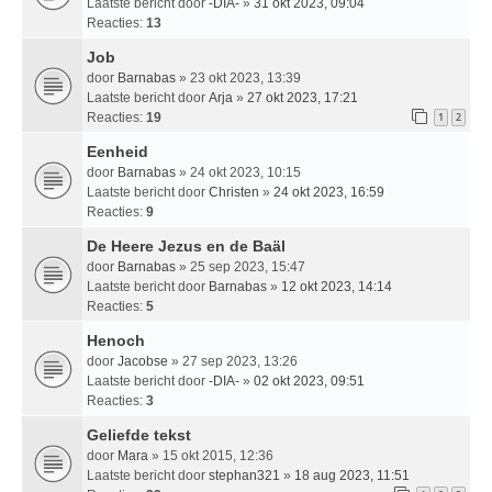
Laatste bericht door
-DIA-
»
31 okt 2023, 09:04
Reacties:
13
Job
door
Barnabas
» 23 okt 2023, 13:39
Laatste bericht door
Arja
»
27 okt 2023, 17:21
Reacties:
19
1
2
Eenheid
door
Barnabas
» 24 okt 2023, 10:15
Laatste bericht door
Christen
»
24 okt 2023, 16:59
Reacties:
9
De Heere Jezus en de Baäl
door
Barnabas
» 25 sep 2023, 15:47
Laatste bericht door
Barnabas
»
12 okt 2023, 14:14
Reacties:
5
Henoch
door
Jacobse
» 27 sep 2023, 13:26
Laatste bericht door
-DIA-
»
02 okt 2023, 09:51
Reacties:
3
Geliefde tekst
door
Mara
» 15 okt 2015, 12:36
Laatste bericht door
stephan321
»
18 aug 2023, 11:51