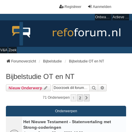
Registreer
Aanmelden
Onbeantwoorde onderwerpen
Actieve onderwerpen
V&A
Zoek
Forumoverzicht
Bijbelstudie
Bijbelstudie OT en NT
Bijbelstudie OT en NT
Zoek
Uitgebreid Zo
Nieuw Onderwerp
1
2
Volgende
71 Onderwerpen
Onderwerpen
Het Nieuwe Testament - Statenvertaling met
Strong-coderingen