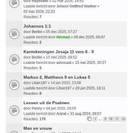
door
mayflower
» 02 mar 2026, 18:50
Laatste bericht door
Johann Gottfried Walther
»
02 mar 2026, 22:23
Reacties:
7
Johannes 1:1
door
Bertiel
» 05 dec 2025, 07:27
Laatste bericht door
Herman
»
05 dec 2025, 08:07
Reacties:
2
Kantekeningen Jesaja 11 vers 6 - 9
door
Bertiel
» 15 mei 2025, 09:52
Laatste bericht door
advocaat
»
15 mei 2025, 20:27
Reacties:
5
Markus 2, Mattheus 9 en Lukas 5
door
Lilian197
» 14 jan 2025, 23:08
Laatste bericht door
Lilian197
»
20 jan 2025, 16:11
Reacties:
8
Lessen uit de Psalmen
door
Panny
» 04 jan 2020, 20:05
Laatste bericht door
Ararat
»
31 aug 2024, 09:07
Reacties:
170
1
9
10
11
12
…
Man en vrouw