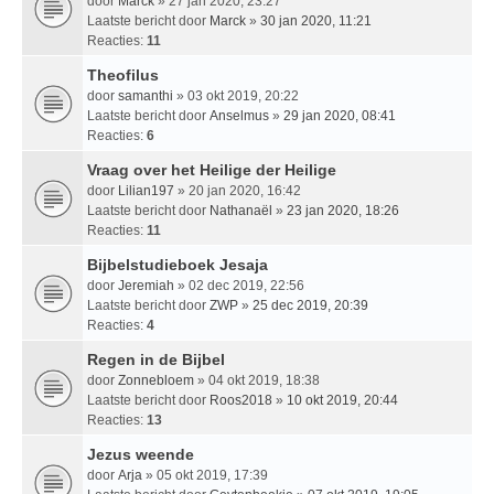
door
Marck
» 27 jan 2020, 23:27
Laatste bericht door
Marck
»
30 jan 2020, 11:21
Reacties:
11
Theofilus
door
samanthi
» 03 okt 2019, 20:22
Laatste bericht door
Anselmus
»
29 jan 2020, 08:41
Reacties:
6
Vraag over het Heilige der Heilige
door
Lilian197
» 20 jan 2020, 16:42
Laatste bericht door
Nathanaël
»
23 jan 2020, 18:26
Reacties:
11
Bijbelstudieboek Jesaja
door
Jeremiah
» 02 dec 2019, 22:56
Laatste bericht door
ZWP
»
25 dec 2019, 20:39
Reacties:
4
Regen in de Bijbel
door
Zonnebloem
» 04 okt 2019, 18:38
Laatste bericht door
Roos2018
»
10 okt 2019, 20:44
Reacties:
13
Jezus weende
door
Arja
» 05 okt 2019, 17:39