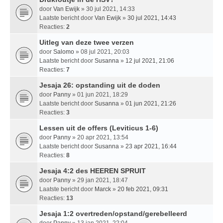
door
Van Ewijk
» 30 jul 2021, 14:33
Laatste bericht door
Van Ewijk
»
30 jul 2021, 14:43
Reacties:
2
Uitleg van deze twee verzen
door
Salomo
» 08 jul 2021, 20:03
Laatste bericht door
Susanna
»
12 jul 2021, 21:06
Reacties:
7
Jesaja 26: opstanding uit de doden
door
Panny
» 01 jun 2021, 18:29
Laatste bericht door
Susanna
»
01 jun 2021, 21:26
Reacties:
3
Lessen uit de offers (Leviticus 1-6)
door
Panny
» 20 apr 2021, 13:54
Laatste bericht door
Susanna
»
23 apr 2021, 16:44
Reacties:
8
Jesaja 4:2 des HEEREN SPRUIT
door
Panny
» 29 jan 2021, 18:47
Laatste bericht door
Marck
»
20 feb 2021, 09:31
Reacties:
13
Jesaja 1:2 overtreden/opstand/gerebelleerd
door
Panny
» 13 jan 2021, 22:04