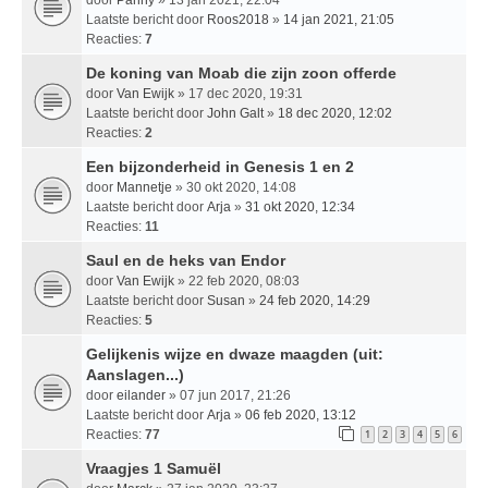
Laatste bericht door
Roos2018
»
14 jan 2021, 21:05
Reacties:
7
De koning van Moab die zijn zoon offerde
door
Van Ewijk
» 17 dec 2020, 19:31
Laatste bericht door
John Galt
»
18 dec 2020, 12:02
Reacties:
2
Een bijzonderheid in Genesis 1 en 2
door
Mannetje
» 30 okt 2020, 14:08
Laatste bericht door
Arja
»
31 okt 2020, 12:34
Reacties:
11
Saul en de heks van Endor
door
Van Ewijk
» 22 feb 2020, 08:03
Laatste bericht door
Susan
»
24 feb 2020, 14:29
Reacties:
5
Gelijkenis wijze en dwaze maagden (uit:
Aanslagen...)
door
eilander
» 07 jun 2017, 21:26
Laatste bericht door
Arja
»
06 feb 2020, 13:12
Reacties:
77
1
2
3
4
5
6
Vraagjes 1 Samuël