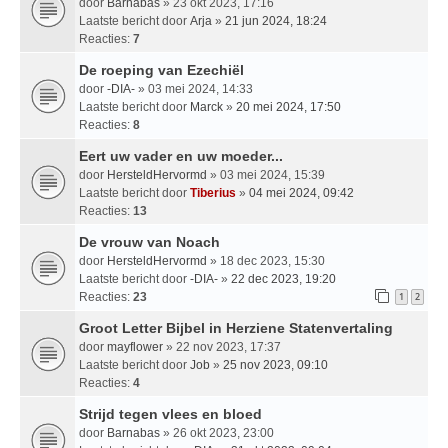
door
Barnabas
» 23 okt 2023, 17:16
Laatste bericht door
Arja
»
21 jun 2024, 18:24
Reacties:
7
De roeping van Ezechiël
door
-DIA-
» 03 mei 2024, 14:33
Laatste bericht door
Marck
»
20 mei 2024, 17:50
Reacties:
8
Eert uw vader en uw moeder...
door
HersteldHervormd
» 03 mei 2024, 15:39
Laatste bericht door
Tiberius
»
04 mei 2024, 09:42
Reacties:
13
De vrouw van Noach
door
HersteldHervormd
» 18 dec 2023, 15:30
Laatste bericht door
-DIA-
»
22 dec 2023, 19:20
Reacties:
23
1
2
Groot Letter Bijbel in Herziene Statenvertaling
door
mayflower
» 22 nov 2023, 17:37
Laatste bericht door
Job
»
25 nov 2023, 09:10
Reacties:
4
Strijd tegen vlees en bloed
door
Barnabas
» 26 okt 2023, 23:00