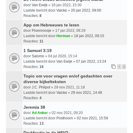
door
Van Ewijk
» 18 jan 2022, 15:30
Laatste bericht door
Valcke
»
20 jan 2022, 09:00
Reacties:
8
App om Hebreeuws te leren
door
Pioenroosje
» 17 jan 2022, 08:29
Laatste bericht door
Herman
»
18 jan 2022, 09:15
Reacties:
11
1 Samuel 3:19
door
Salomo
» 04 jul 2020, 15:14
Laatste bericht door
Van Ewijk
»
07 jan 2022, 13:24
Reacties:
16
1
2
Topic om voor vragen en/of gedachten over
diverse bijbelteksten
door
J.C. Philpot
» 29 nov 2021, 11:18
Laatste bericht door
Valcke
»
29 nov 2021, 14:48
Reacties:
4
Jeremia 38
door
Ad Anker
» 02 nov 2021, 09:20
Laatste bericht door
Posthoorn
»
02 nov 2021, 15:59
Reacties:
13
Drukfoutje in de HSV?