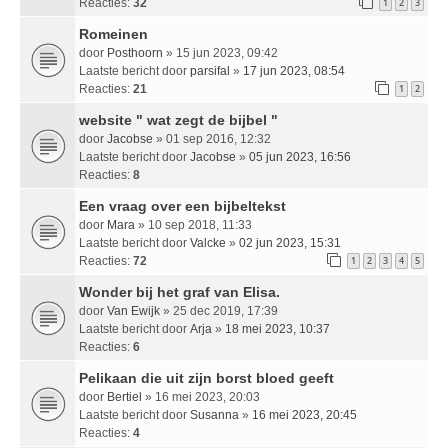
Reacties:
32
1
2
3
Romeinen
door
Posthoorn
» 15 jun 2023, 09:42
Laatste bericht door
parsifal
»
17 jun 2023, 08:54
Reacties:
21
1
2
website " wat zegt de bijbel "
door
Jacobse
» 01 sep 2016, 12:32
Laatste bericht door
Jacobse
»
05 jun 2023, 16:56
Reacties:
8
Een vraag over een bijbeltekst
door
Mara
» 10 sep 2018, 11:33
Laatste bericht door
Valcke
»
02 jun 2023, 15:31
Reacties:
72
1
2
3
4
5
Wonder bij het graf van Elisa.
door
Van Ewijk
» 25 dec 2019, 17:39
Laatste bericht door
Arja
»
18 mei 2023, 10:37
Reacties:
6
Pelikaan die uit zijn borst bloed geeft
door
Bertiel
» 16 mei 2023, 20:03
Laatste bericht door
Susanna
»
16 mei 2023, 20:45
Reacties:
4