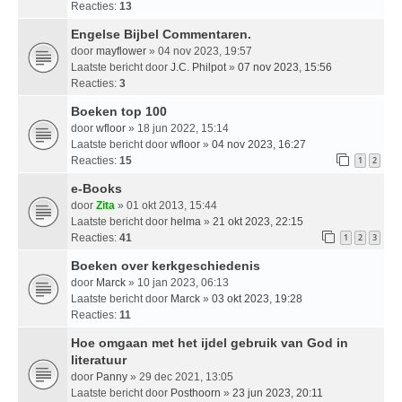
Reacties:
13
Engelse Bijbel Commentaren.
door
mayflower
» 04 nov 2023, 19:57
Laatste bericht door
J.C. Philpot
»
07 nov 2023, 15:56
Reacties:
3
Boeken top 100
door
wfloor
» 18 jun 2022, 15:14
Laatste bericht door
wfloor
»
04 nov 2023, 16:27
Reacties:
15
1
2
e-Books
door
Zita
» 01 okt 2013, 15:44
Laatste bericht door
helma
»
21 okt 2023, 22:15
Reacties:
41
1
2
3
Boeken over kerkgeschiedenis
door
Marck
» 10 jan 2023, 06:13
Laatste bericht door
Marck
»
03 okt 2023, 19:28
Reacties:
11
Hoe omgaan met het ijdel gebruik van God in
literatuur
door
Panny
» 29 dec 2021, 13:05
Laatste bericht door
Posthoorn
»
23 jun 2023, 20:11