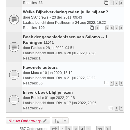
Reacties:
33
1
2
3
Welke Bijbelverklaring raden jullie mij aan?
door
StAndrews
» 23 dec 2011, 09:43
Laatste bericht door
Posthoorn
»
24 aug 2022, 16:22
Reacties:
109
1
5
6
7
8
…
Boek der geschiedenissen van Sálomo -- 1
Koningen 11:41
door
Paulus
» 28 jul 2022, 04:51
Laatste bericht door
-DIA-
»
28 jul 2022, 07:28
Reacties:
1
Favoriete auteurs
door
Mara
» 10 jun 2020, 15:12
Laatste bericht door
-DIA-
»
21 jul 2022, 23:22
Reacties:
36
1
2
3
In welk boek blijf je lezen
door
Bertiel
» 01 apr 2022, 21:18
Laatste bericht door
-DIA-
»
17 jun 2022, 20:06
Reacties:
29
1
2
Nieuw Onderwerp
Pagina
1
Van
12
1
2
3
4
5
12
Volgende
567 Onderwerpen
…