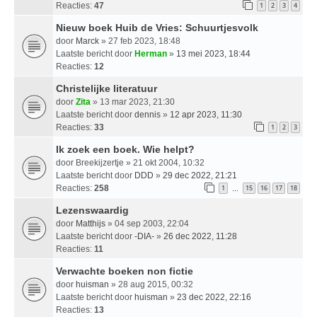
Reacties:
47
1
2
3
4
Nieuw boek Huib de Vries: Schuurtjesvolk
door
Marck
» 27 feb 2023, 18:48
Laatste bericht door
Herman
»
13 mei 2023, 18:44
Reacties:
12
Christelijke literatuur
door
Zita
» 13 mar 2023, 21:30
Laatste bericht door
dennis
»
12 apr 2023, 11:30
Reacties:
33
1
2
3
Ik zoek een boek. Wie helpt?
door
Breekijzertje
» 21 okt 2004, 10:32
Laatste bericht door
DDD
»
29 dec 2022, 21:21
Reacties:
258
1
15
16
17
18
…
Lezenswaardig
door
Matthijs
» 04 sep 2003, 22:04
Laatste bericht door
-DIA-
»
26 dec 2022, 11:28
Reacties:
11
Verwachte boeken non fictie
door
huisman
» 28 aug 2015, 00:32
Laatste bericht door
huisman
»
23 dec 2022, 22:16
Reacties:
13