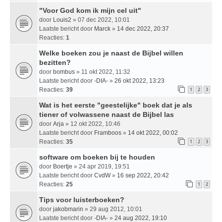
"Voor God kom ik mijn cel uit"
door
Louis2
» 07 dec 2022, 10:01
Laatste bericht door
Marck
»
14 dec 2022, 20:37
Reacties:
1
Welke boeken zou je naast de Bijbel willen
bezitten?
door
bombus
» 11 okt 2022, 11:32
Laatste bericht door
-DIA-
»
26 okt 2022, 13:23
Reacties:
39
1
2
3
Wat is het eerste "geestelijke" boek dat je als
tiener of volwassene naast de Bijbel las
door
Arja
» 12 okt 2022, 10:46
Laatste bericht door
Framboos
»
14 okt 2022, 00:02
Reacties:
35
1
2
3
software om boeken bij te houden
door
Boertje
» 24 apr 2019, 19:51
Laatste bericht door
CvdW
»
16 sep 2022, 20:42
Reacties:
25
1
2
Tips voor luisterboeken?
door
jakobmarin
» 29 aug 2012, 10:01
Laatste bericht door
-DIA-
»
24 aug 2022, 19:10