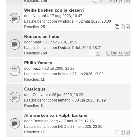
Reacties:
145
1
7
8
9
10
…
Welke boeken zou je kiezen?
door
Nasrani
» 17 aug 2023, 10:47
Laatste bericht door
windorgel
»
02 mar 2026, 20:00
Reacties:
25
1
2
Romans en fictie
door
Mara
» 25 nov 2019, 10:19
Laatste bericht door
Dodo
»
11 feb 2026, 18:21
Reacties:
169
1
9
10
11
12
…
Philip Yancey
door
bazz
» 13 jul 2006, 22:22
Laatste bericht door
helma
»
07 jan 2026, 17:03
Reacties:
11
Catalogus
door
Ooievaar
» 28 jun 2025, 16:22
Laatste bericht door
Iemand
»
30 jun 2025, 10:19
Reacties:
6
Alle werken van Ralph Erskine
door
Emma de Jong
» 17 mei 2025, 17:16
Laatste bericht door
DDD
»
28 mei 2025, 23:30
Reacties:
17
1
2