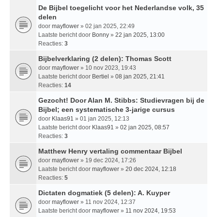
De Bijbel toegelicht voor het Nederlandse volk, 35
delen
door
mayflower
» 02 jan 2025, 22:49
Laatste bericht door
Bonny
»
22 jan 2025, 13:00
Reacties:
3
Bijbelverklaring (2 delen): Thomas Scott
door
mayflower
» 10 nov 2023, 19:43
Laatste bericht door
Bertiel
»
08 jan 2025, 21:41
Reacties:
14
Gezocht! Door Alan M. Stibbs: Studievragen bij de
Bijbel; een systematische 3-jarige cursus
door
Klaas91
» 01 jan 2025, 12:13
Laatste bericht door
Klaas91
»
02 jan 2025, 08:57
Reacties:
3
Matthew Henry vertaling commentaar Bijbel
door
mayflower
» 19 dec 2024, 17:26
Laatste bericht door
mayflower
»
20 dec 2024, 12:18
Reacties:
5
Dictaten dogmatiek (5 delen): A. Kuyper
door
mayflower
» 11 nov 2024, 12:37
Laatste bericht door
mayflower
»
11 nov 2024, 19:53