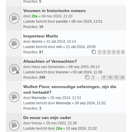
Reacties:
5
Vrouwen in historische romans
door
Zita
» 04 nov 2024, 21:20
Laatste bericht door
parsifal
»
08 nov 2024, 13:51
Reacties:
10
Inspecteur Maritz
door
dennis
» 22 okt 2014, 10:14
Laatste bericht door
refo
»
21 okt 2024, 20:05
Reacties:
87
1
2
3
4
5
6
Afwachten of Verwachten?
door
Hans van Gemerden
» 08 sep 2003, 09:13
Laatste bericht door
Inwoner
»
03 okt 2024, 11:39
Reacties:
299
1
17
18
19
20
…
Wulfert Floor, eenvoudige oefeningen, zijn die
ooit hertaald?
door
Mannetje
» 26 sep 2024, 21:51
Laatste bericht door
Mannetje
»
30 sep 2024, 21:02
Reacties:
3
De eeuw van mijn vader
door
limosa
» 29 nov 2002, 22:36
Laatste bericht door
Zita
»
10 sep 2024, 21:02