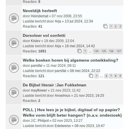
Reacties:
9
Neveldijk herleeft
door
Heindemat
» 07 nov 2008, 23:55
Laatste bericht door
Arja
»
13 jul 2024, 12:34
Reacties:
41
1
2
3
Dorsvloer vol confetti
door
Kislev
» 19 dec 2009, 12:04
Laatste bericht door
Arja
»
16 mei 2024, 14:42
Reacties:
1891
1
124
125
126
127
…
Welke boeken horen bij algemene ontwikkeling?
door
parsifal
» 11 mar 2024, 09:11
Laatste bericht door
parsifal
»
08 mei 2024, 22:22
Reacties:
121
1
6
7
8
9
…
De Bijbel literair :Jan Fokkelman
door
mayflower
» 21 nov 2023, 11:42
Laatste bericht door
Anselmus
»
21 nov 2023, 19:25
Reacties:
2
POLL | Hoe lees je je bijbel, digitaal of op papier?
Welke vorm blijft beter hangen? (n.a.v. onderzoek)
door
J.C. Philpot
» 02 nov 2023, 13:27
Laatste bericht door
Edelweiss
»
08 nov 2023, 10:47