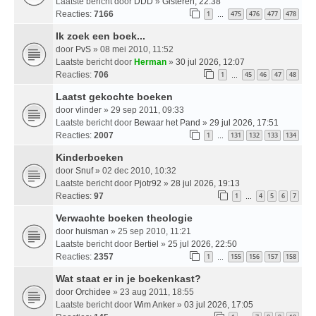
Laatste bericht door
DDD
»
Gisteren, 22:38
Reacties:
7166
1
475
476
477
478
…
Ik zoek een boek...
door
PvS
» 08 mei 2010, 11:52
Laatste bericht door
Herman
»
30 jul 2026, 12:07
Reacties:
706
1
45
46
47
48
…
Laatst gekochte boeken
door
vlinder
» 29 sep 2011, 09:33
Laatste bericht door
Bewaar het Pand
»
29 jul 2026, 17:51
Reacties:
2007
1
131
132
133
134
…
Kinderboeken
door
Snuf
» 02 dec 2010, 10:32
Laatste bericht door
Pjotr92
»
28 jul 2026, 19:13
Reacties:
97
1
4
5
6
7
…
Verwachte boeken theologie
door
huisman
» 25 sep 2010, 11:21
Laatste bericht door
Bertiel
»
25 jul 2026, 22:50
Reacties:
2357
1
155
156
157
158
…
Wat staat er in je boekenkast?
door
Orchidee
» 23 aug 2011, 18:55
Laatste bericht door
Wim Anker
»
03 jul 2026, 17:05