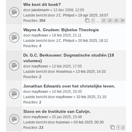
Wie kent dit boek?
door
jakobmarin
» 12 dec 2008, 12:05
Laatste bericht door
J.C. Philpot
»
19 apr 2025, 18:07
Reacties:
354
1
21
22
23
24
…
Wayne A. Grudem: Bijbelse Theologie
door
mayflower
» 19 feb 2025, 21:11
Laatste bericht door
J.C. Philpot
»
20 feb 2025, 18:12
Reacties:
4
Dr. G.C. Berkouwer: Dogmatische studiën (18
volumes)
door
mayflower
» 12 feb 2025, 17:05
Laatste bericht door
Anselmus
»
13 feb 2025, 14:33
Reacties:
2
Jonathan Edwards over het christelijke leven.
door
mayflower
» 10 feb 2025, 20:35
Laatste bericht door
mayflower
»
10 feb 2025, 21:10
Reacties:
2
Sizoo en de Institutie van Calvijn.
door
mayflower
» 25 jan 2025, 23:48
Laatste bericht door
huisman
»
03 feb 2025, 00:30
Reacties:
23
1
2