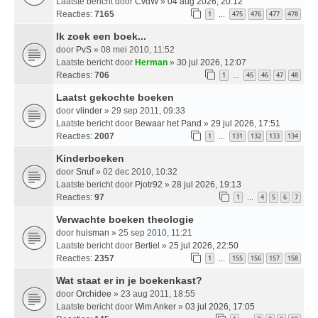
Laatste bericht door
CvdW
»
04 aug 2026, 20:12
Reacties:
7165
1
475
476
477
478
…
Ik zoek een boek...
door
PvS
» 08 mei 2010, 11:52
Laatste bericht door
Herman
»
30 jul 2026, 12:07
Reacties:
706
1
45
46
47
48
…
Laatst gekochte boeken
door
vlinder
» 29 sep 2011, 09:33
Laatste bericht door
Bewaar het Pand
»
29 jul 2026, 17:51
Reacties:
2007
1
131
132
133
134
…
Kinderboeken
door
Snuf
» 02 dec 2010, 10:32
Laatste bericht door
Pjotr92
»
28 jul 2026, 19:13
Reacties:
97
1
4
5
6
7
…
Verwachte boeken theologie
door
huisman
» 25 sep 2010, 11:21
Laatste bericht door
Bertiel
»
25 jul 2026, 22:50
Reacties:
2357
1
155
156
157
158
…
Wat staat er in je boekenkast?
door
Orchidee
» 23 aug 2011, 18:55
Laatste bericht door
Wim Anker
»
03 jul 2026, 17:05