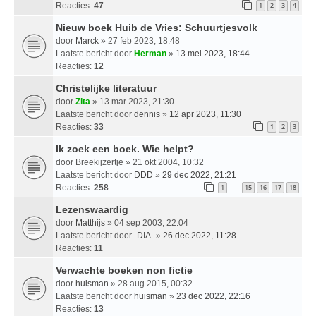
Reacties:
47
1
2
3
4
Nieuw boek Huib de Vries: Schuurtjesvolk
door
Marck
» 27 feb 2023, 18:48
Laatste bericht door
Herman
»
13 mei 2023, 18:44
Reacties:
12
Christelijke literatuur
door
Zita
» 13 mar 2023, 21:30
Laatste bericht door
dennis
»
12 apr 2023, 11:30
Reacties:
33
1
2
3
Ik zoek een boek. Wie helpt?
door
Breekijzertje
» 21 okt 2004, 10:32
Laatste bericht door
DDD
»
29 dec 2022, 21:21
Reacties:
258
1
15
16
17
18
…
Lezenswaardig
door
Matthijs
» 04 sep 2003, 22:04
Laatste bericht door
-DIA-
»
26 dec 2022, 11:28
Reacties:
11
Verwachte boeken non fictie
door
huisman
» 28 aug 2015, 00:32
Laatste bericht door
huisman
»
23 dec 2022, 22:16
Reacties:
13