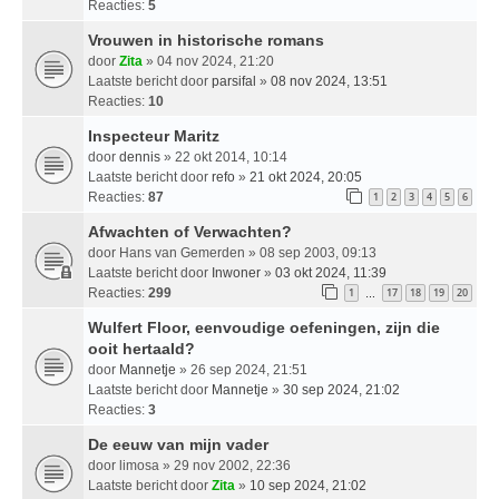
Reacties:
5
Vrouwen in historische romans
door
Zita
» 04 nov 2024, 21:20
Laatste bericht door
parsifal
»
08 nov 2024, 13:51
Reacties:
10
Inspecteur Maritz
door
dennis
» 22 okt 2014, 10:14
Laatste bericht door
refo
»
21 okt 2024, 20:05
Reacties:
87
1
2
3
4
5
6
Afwachten of Verwachten?
door
Hans van Gemerden
» 08 sep 2003, 09:13
Laatste bericht door
Inwoner
»
03 okt 2024, 11:39
Reacties:
299
1
17
18
19
20
…
Wulfert Floor, eenvoudige oefeningen, zijn die
ooit hertaald?
door
Mannetje
» 26 sep 2024, 21:51
Laatste bericht door
Mannetje
»
30 sep 2024, 21:02
Reacties:
3
De eeuw van mijn vader
door
limosa
» 29 nov 2002, 22:36
Laatste bericht door
Zita
»
10 sep 2024, 21:02