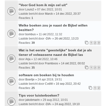
"Voor God kom ik mijn cel uit"
door
Louis2
» 07 dec 2022, 10:01
Laatste bericht door
Marck
»
14 dec 2022, 20:37
Reacties:
1
Welke boeken zou je naast de Bijbel willen
bezitten?
door
bombus
» 11 okt 2022, 11:32
Laatste bericht door
-DIA-
»
26 okt 2022, 13:23
Reacties:
39
1
2
3
Wat is het eerste "geestelijke" boek dat je als
tiener of volwassene naast de Bijbel las
door
Arja
» 12 okt 2022, 10:46
Laatste bericht door
Framboos
»
14 okt 2022, 00:02
Reacties:
35
1
2
3
software om boeken bij te houden
door
Boertje
» 24 apr 2019, 19:51
Laatste bericht door
CvdW
»
16 sep 2022, 20:42
Reacties:
25
1
2
Tips voor luisterboeken?
door
jakobmarin
» 29 aug 2012, 10:01
Laatste bericht door
-DIA-
»
24 aug 2022, 19:10