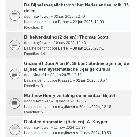
De Bijbel toegelicht voor het Nederlandse volk, 35
delen
door
mayflower
» 02 jan 2025, 22:49
Laatste bericht door
Bonny
»
22 jan 2025, 13:00
Reacties:
3
Bijbelverklaring (2 delen): Thomas Scott
door
mayflower
» 10 nov 2023, 19:43
Laatste bericht door
Bertiel
»
08 jan 2025, 21:41
Reacties:
14
Gezocht! Door Alan M. Stibbs: Studievragen bij de
Bijbel; een systematische 3-jarige cursus
door
Klaas91
» 01 jan 2025, 12:13
Laatste bericht door
Klaas91
»
02 jan 2025, 08:57
Reacties:
3
Matthew Henry vertaling commentaar Bijbel
door
mayflower
» 19 dec 2024, 17:26
Laatste bericht door
mayflower
»
20 dec 2024, 12:18
Reacties:
5
Dictaten dogmatiek (5 delen): A. Kuyper
door
mayflower
» 11 nov 2024, 12:37
Laatste bericht door
mayflower
»
11 nov 2024, 19:53