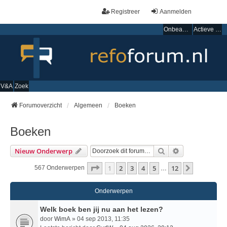
Registreer
Aanmelden
Onbeantwoorde onderwerpen
Actieve onderwerpen
V&A
Zoek
Forumoverzicht
Algemeen
Boeken
Boeken
Zoek
Uitgebreid Zo
Nieuw Onderwerp
Pagina
1
Van
12
1
2
3
4
5
12
Volgende
567 Onderwerpen
…
Onderwerpen
Welk boek ben jij nu aan het lezen?
door
WimA
» 04 sep 2013, 11:35