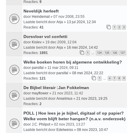
Reacties:
9
Neveldijk herleeft
door
Heindemat
» 07 nov 2008, 23:55
Laatste bericht door
Arja
»
13 jul 2024, 12:34
Reacties:
41
1
2
3
Dorsvloer vol confetti
door
Kislev
» 19 dec 2009, 12:04
Laatste bericht door
Arja
»
16 mei 2024, 14:42
Reacties:
1891
1
124
125
126
127
…
Welke boeken horen bij algemene ontwikkeling?
door
parsifal
» 11 mar 2024, 09:11
Laatste bericht door
parsifal
»
08 mei 2024, 22:22
Reacties:
121
1
6
7
8
9
…
De Bijbel literair :Jan Fokkelman
door
mayflower
» 21 nov 2023, 11:42
Laatste bericht door
Anselmus
»
21 nov 2023, 19:25
Reacties:
2
POLL | Hoe lees je je bijbel, digitaal of op papier?
Welke vorm blijft beter hangen? (n.a.v. onderzoek)
door
J.C. Philpot
» 02 nov 2023, 13:27
Laatste bericht door
Edelweiss
»
08 nov 2023, 10:47