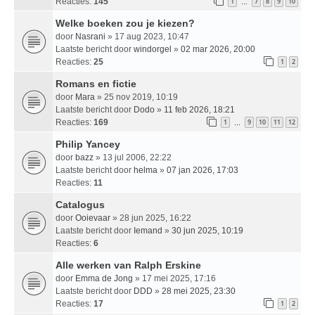
Reacties:
145
1
7
8
9
10
…
Welke boeken zou je kiezen?
door
Nasrani
» 17 aug 2023, 10:47
Laatste bericht door
windorgel
»
02 mar 2026, 20:00
Reacties:
25
1
2
Romans en fictie
door
Mara
» 25 nov 2019, 10:19
Laatste bericht door
Dodo
»
11 feb 2026, 18:21
Reacties:
169
1
9
10
11
12
…
Philip Yancey
door
bazz
» 13 jul 2006, 22:22
Laatste bericht door
helma
»
07 jan 2026, 17:03
Reacties:
11
Catalogus
door
Ooievaar
» 28 jun 2025, 16:22
Laatste bericht door
Iemand
»
30 jun 2025, 10:19
Reacties:
6
Alle werken van Ralph Erskine
door
Emma de Jong
» 17 mei 2025, 17:16
Laatste bericht door
DDD
»
28 mei 2025, 23:30
Reacties:
17
1
2