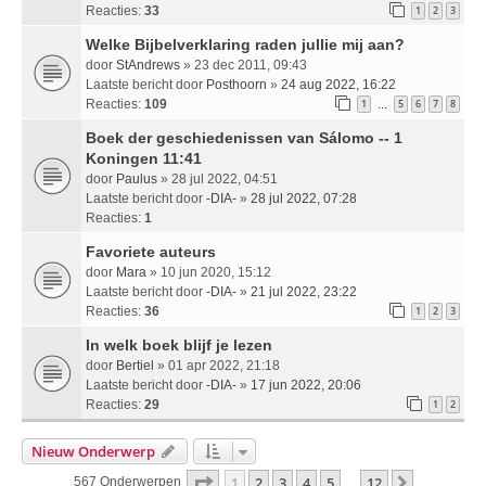
Reacties:
33
1
2
3
Welke Bijbelverklaring raden jullie mij aan?
door
StAndrews
» 23 dec 2011, 09:43
Laatste bericht door
Posthoorn
»
24 aug 2022, 16:22
Reacties:
109
1
5
6
7
8
…
Boek der geschiedenissen van Sálomo -- 1
Koningen 11:41
door
Paulus
» 28 jul 2022, 04:51
Laatste bericht door
-DIA-
»
28 jul 2022, 07:28
Reacties:
1
Favoriete auteurs
door
Mara
» 10 jun 2020, 15:12
Laatste bericht door
-DIA-
»
21 jul 2022, 23:22
Reacties:
36
1
2
3
In welk boek blijf je lezen
door
Bertiel
» 01 apr 2022, 21:18
Laatste bericht door
-DIA-
»
17 jun 2022, 20:06
Reacties:
29
1
2
Nieuw Onderwerp
Pagina
1
Van
12
1
2
3
4
5
12
Volgende
567 Onderwerpen
…