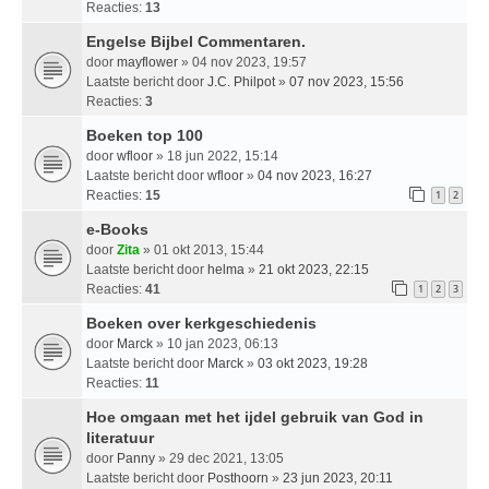
Reacties:
13
Engelse Bijbel Commentaren.
door
mayflower
» 04 nov 2023, 19:57
Laatste bericht door
J.C. Philpot
»
07 nov 2023, 15:56
Reacties:
3
Boeken top 100
door
wfloor
» 18 jun 2022, 15:14
Laatste bericht door
wfloor
»
04 nov 2023, 16:27
Reacties:
15
1
2
e-Books
door
Zita
» 01 okt 2013, 15:44
Laatste bericht door
helma
»
21 okt 2023, 22:15
Reacties:
41
1
2
3
Boeken over kerkgeschiedenis
door
Marck
» 10 jan 2023, 06:13
Laatste bericht door
Marck
»
03 okt 2023, 19:28
Reacties:
11
Hoe omgaan met het ijdel gebruik van God in
literatuur
door
Panny
» 29 dec 2021, 13:05
Laatste bericht door
Posthoorn
»
23 jun 2023, 20:11