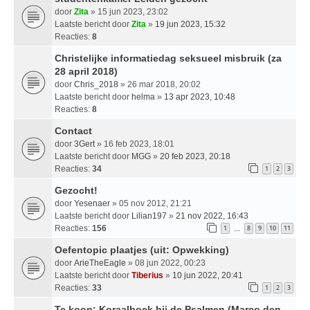
door
Zita
» 15 jun 2023, 23:02
Laatste bericht door
Zita
»
19 jun 2023, 15:32
Reacties:
8
Christelijke informatiedag seksueel misbruik (za
28 april 2018)
door
Chris_2018
» 26 mar 2018, 20:02
Laatste bericht door
helma
»
13 apr 2023, 10:48
Reacties:
8
Contact
door
3Gert
» 16 feb 2023, 18:01
Laatste bericht door
MGG
»
20 feb 2023, 20:18
Reacties:
34
1
2
3
Gezocht!
door
Yesenaer
» 05 nov 2012, 21:21
Laatste bericht door
Lilian197
»
21 nov 2022, 16:43
Reacties:
156
1
8
9
10
11
…
Oefentopic plaatjes (uit: Opwekking)
door
ArieTheEagle
» 08 jun 2022, 00:23
Laatste bericht door
Tiberius
»
10 jun 2022, 20:41
Reacties:
33
1
2
3
Te koop: Koraalboek bij de Psalmen (Marco den