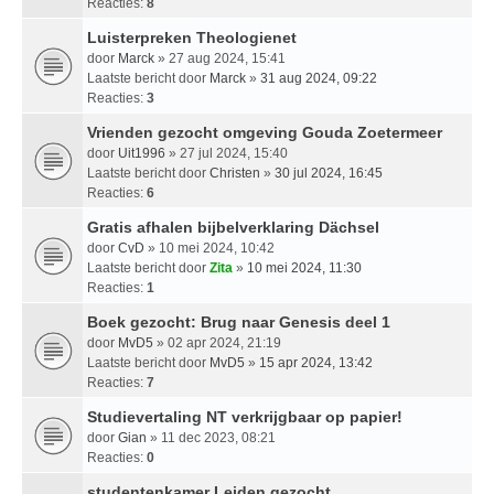
Reacties:
8
Luisterpreken Theologienet
door
Marck
» 27 aug 2024, 15:41
Laatste bericht door
Marck
»
31 aug 2024, 09:22
Reacties:
3
Vrienden gezocht omgeving Gouda Zoetermeer
door
Uit1996
» 27 jul 2024, 15:40
Laatste bericht door
Christen
»
30 jul 2024, 16:45
Reacties:
6
Gratis afhalen bijbelverklaring Dächsel
door
CvD
» 10 mei 2024, 10:42
Laatste bericht door
Zita
»
10 mei 2024, 11:30
Reacties:
1
Boek gezocht: Brug naar Genesis deel 1
door
MvD5
» 02 apr 2024, 21:19
Laatste bericht door
MvD5
»
15 apr 2024, 13:42
Reacties:
7
Studievertaling NT verkrijgbaar op papier!
door
Gian
» 11 dec 2023, 08:21
Reacties:
0
studentenkamer Leiden gezocht