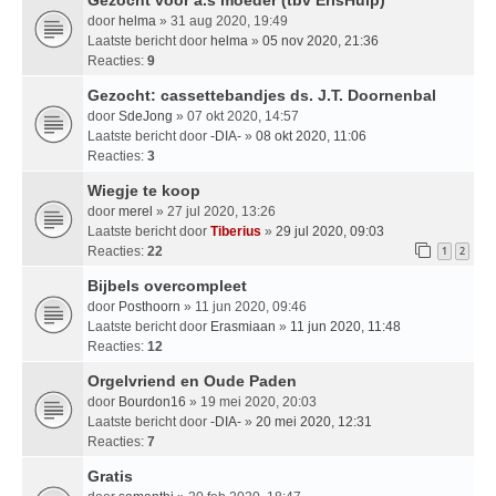
door
helma
» 31 aug 2020, 19:49
Laatste bericht door
helma
»
05 nov 2020, 21:36
Reacties:
9
Gezocht: cassettebandjes ds. J.T. Doornenbal
door
SdeJong
» 07 okt 2020, 14:57
Laatste bericht door
-DIA-
»
08 okt 2020, 11:06
Reacties:
3
Wiegje te koop
door
merel
» 27 jul 2020, 13:26
Laatste bericht door
Tiberius
»
29 jul 2020, 09:03
Reacties:
22
1
2
Bijbels overcompleet
door
Posthoorn
» 11 jun 2020, 09:46
Laatste bericht door
Erasmiaan
»
11 jun 2020, 11:48
Reacties:
12
Orgelvriend en Oude Paden
door
Bourdon16
» 19 mei 2020, 20:03
Laatste bericht door
-DIA-
»
20 mei 2020, 12:31
Reacties:
7
Gratis