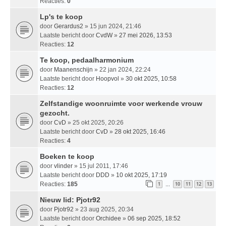
Reacties:
0
Lp's te koop
door
Gerardus2
» 15 jun 2024, 21:46
Laatste bericht door
CvdW
»
27 mei 2026, 13:53
Reacties:
12
Te koop, pedaalharmonium
door
Maanenschijn
» 22 jan 2024, 22:24
Laatste bericht door
Hoopvol
»
30 okt 2025, 10:58
Reacties:
12
Zelfstandige woonruimte voor werkende vrouw
gezocht.
door
CvD
» 25 okt 2025, 20:26
Laatste bericht door
CvD
»
28 okt 2025, 16:46
Reacties:
4
Boeken te koop
door
vlinder
» 15 jul 2011, 17:46
Laatste bericht door
DDD
»
10 okt 2025, 17:19
Reacties:
185
1
10
11
12
13
…
Nieuw lid: Pjotr92
door
Pjotr92
» 23 aug 2025, 20:34
Laatste bericht door
Orchidee
»
06 sep 2025, 18:52