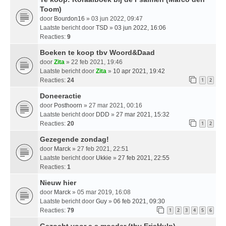
Toom)
door
Bourdon16
» 03 jun 2022, 09:47
Laatste bericht door
TSD
»
03 jun 2022, 16:06
Reacties:
9
Boeken te koop tbv Woord&Daad
door
Zita
» 22 feb 2021, 19:46
Laatste bericht door
Zita
»
10 apr 2021, 19:42
Reacties:
24
1
2
Doneeractie
door
Posthoorn
» 27 mar 2021, 00:16
Laatste bericht door
DDD
»
27 mar 2021, 15:32
Reacties:
20
1
2
Gezegende zondag!
door
Marck
» 27 feb 2021, 22:51
Laatste bericht door
Ukkie
»
27 feb 2021, 22:55
Reacties:
1
Nieuw hier
door
Marck
» 05 mar 2019, 16:08
Laatste bericht door
Guy
»
06 feb 2021, 09:30
Reacties:
79
1
2
3
4
5
6
Gezocht voor a.s moeder (tbv ErisHulp)