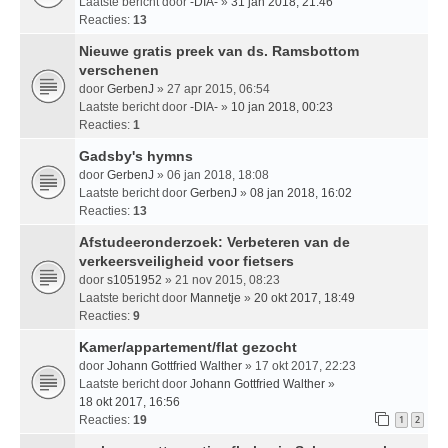
Laatste bericht door
-DIA-
»
31 jan 2018, 21:46
Reacties:
13
Nieuwe gratis preek van ds. Ramsbottom
verschenen
door
GerbenJ
» 27 apr 2015, 06:54
Laatste bericht door
-DIA-
»
10 jan 2018, 00:23
Reacties:
1
Gadsby's hymns
door
GerbenJ
» 06 jan 2018, 18:08
Laatste bericht door
GerbenJ
»
08 jan 2018, 16:02
Reacties:
13
Afstudeeronderzoek: Verbeteren van de
verkeersveiligheid voor fietsers
door
s1051952
» 21 nov 2015, 08:23
Laatste bericht door
Mannetje
»
20 okt 2017, 18:49
Reacties:
9
Kamer/appartement/flat gezocht
door
Johann Gottfried Walther
» 17 okt 2017, 22:23
Laatste bericht door
Johann Gottfried Walther
»
18 okt 2017, 16:56
Reacties:
19
1
2