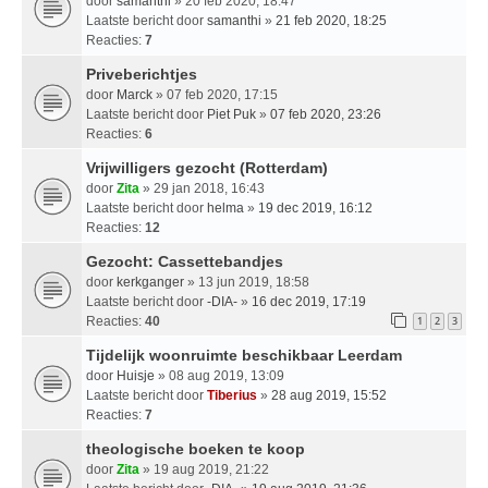
door
samanthi
» 20 feb 2020, 18:47
Laatste bericht door
samanthi
»
21 feb 2020, 18:25
Reacties:
7
Priveberichtjes
door
Marck
» 07 feb 2020, 17:15
Laatste bericht door
Piet Puk
»
07 feb 2020, 23:26
Reacties:
6
Vrijwilligers gezocht (Rotterdam)
door
Zita
» 29 jan 2018, 16:43
Laatste bericht door
helma
»
19 dec 2019, 16:12
Reacties:
12
Gezocht: Cassettebandjes
door
kerkganger
» 13 jun 2019, 18:58
Laatste bericht door
-DIA-
»
16 dec 2019, 17:19
Reacties:
40
1
2
3
Tijdelijk woonruimte beschikbaar Leerdam
door
Huisje
» 08 aug 2019, 13:09
Laatste bericht door
Tiberius
»
28 aug 2019, 15:52
Reacties:
7
theologische boeken te koop
door
Zita
» 19 aug 2019, 21:22