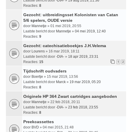
Laatste bericht door
-DIA-
»
19 aug 2019, 21:36
Reacties:
8
Gezocht: uitbreidingsset Kolonisten van Catan
5/6 spelers, OUDE versie
door
Mannetje
» 01 mei 2019, 20:55
Laatste bericht door
Mannetje
»
04 mei 2019, 12:40
Reacties:
9
Gezocht: catechisatieboekjes J.H.Velema
door
Lourens
» 16 mar 2019, 18:11
Laatste bericht door
-DIA-
»
18 apr 2019, 23:31
Reacties:
15
1
2
Tijdschrift oudvaders
door
Boertje
» 15 mar 2019, 13:56
Laatste bericht door
Marck
»
19 mar 2019, 05:20
Reacties:
8
Originele HP 364 Zwart cartridges aangeboden
door
Mannetje
» 22 feb 2018, 20:11
Laatste bericht door
-DIA-
»
23 feb 2018, 23:55
Reacties:
8
Preekcassettes
door
BVD
» 04 mei 2015, 21:48