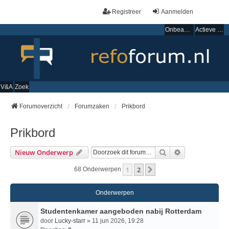
Registreer
Aanmelden
Onbeantwoorde onderwerpen
Actieve onderwerpen
V&A
Zoek
Forumoverzicht
Forumzaken
Prikbord
Prikbord
Zoek
Uitgebreid Zo
Nieuw Onderwerp
1
2
Volgende
68 Onderwerpen
Onderwerpen
Studentenkamer aangeboden nabij Rotterdam
door
Lucky-starr
» 11 jun 2026, 19:28