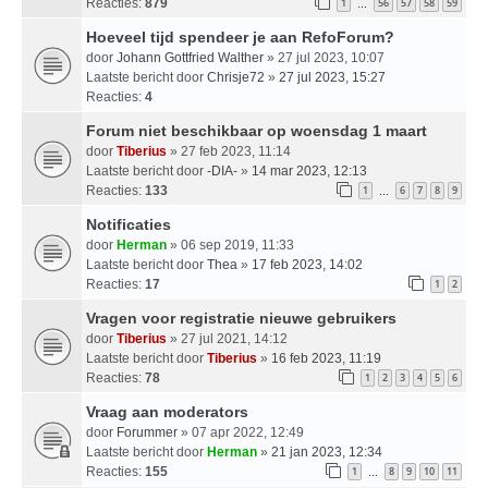
Reacties:
879
1
56
57
58
59
…
Hoeveel tijd spendeer je aan RefoForum?
door
Johann Gottfried Walther
» 27 jul 2023, 10:07
Laatste bericht door
Chrisje72
»
27 jul 2023, 15:27
Reacties:
4
Forum niet beschikbaar op woensdag 1 maart
door
Tiberius
» 27 feb 2023, 11:14
Laatste bericht door
-DIA-
»
14 mar 2023, 12:13
Reacties:
133
1
6
7
8
9
…
Notificaties
door
Herman
» 06 sep 2019, 11:33
Laatste bericht door
Thea
»
17 feb 2023, 14:02
Reacties:
17
1
2
Vragen voor registratie nieuwe gebruikers
door
Tiberius
» 27 jul 2021, 14:12
Laatste bericht door
Tiberius
»
16 feb 2023, 11:19
Reacties:
78
1
2
3
4
5
6
Vraag aan moderators
door
Forummer
» 07 apr 2022, 12:49
Laatste bericht door
Herman
»
21 jan 2023, 12:34
Reacties:
155
1
8
9
10
11
…