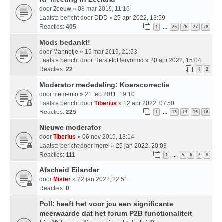
door
Zeeuw
» 08 mar 2019, 11:16
Laatste bericht door
DDD
»
25 apr 2022, 13:59
Reacties:
405
1
25
26
27
28
…
Mods bedankt!
door
Mannetje
» 15 mar 2019, 21:53
Laatste bericht door
HersteldHervormd
»
20 apr 2022, 15:04
Reacties:
22
1
2
Moderator mededeling: Koerscorrectie
door
memento
» 21 feb 2011, 19:10
Laatste bericht door
Tiberius
»
12 apr 2022, 07:50
Reacties:
225
1
13
14
15
16
…
Nieuwe moderator
door
Tiberius
» 06 nov 2019, 13:14
Laatste bericht door
merel
»
25 jan 2022, 20:03
Reacties:
111
1
5
6
7
8
…
Afscheid Eilander
door
Mister
» 22 jan 2022, 22:51
Reacties:
0
Poll: heeft het voor jou een significante
meerwaarde dat het forum P2B functionaliteit