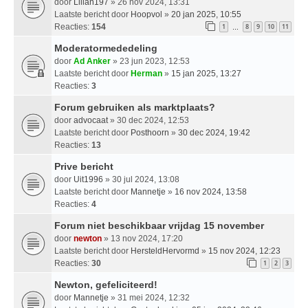
door
Lilian197
» 26 nov 2024, 13:31
Laatste bericht door
Hoopvol
»
20 jan 2025, 10:55
Reacties:
154
1
8
9
10
11
…
Moderatormededeling
door
Ad Anker
» 23 jun 2023, 12:53
Laatste bericht door
Herman
»
15 jan 2025, 13:27
Reacties:
3
Forum gebruiken als marktplaats?
door
advocaat
» 30 dec 2024, 12:53
Laatste bericht door
Posthoorn
»
30 dec 2024, 19:42
Reacties:
13
Prive bericht
door
Uit1996
» 30 jul 2024, 13:08
Laatste bericht door
Mannetje
»
16 nov 2024, 13:58
Reacties:
4
Forum niet beschikbaar vrijdag 15 november
door
newton
» 13 nov 2024, 17:20
Laatste bericht door
HersteldHervormd
»
15 nov 2024, 12:23
Reacties:
30
1
2
3
Newton, gefeliciteerd!
door
Mannetje
» 31 mei 2024, 12:32