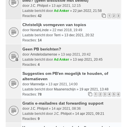
bied? (geen discussie mbt beleid)
door
J.C. Philpot
» 13 apr 2021, 12:15
Laatste bericht door
Ad Anker
»
22 jan 2022, 21:58
Reacties:
42
1
2
3
Christelijk vormgeven van topics
door
NorahLinde
» 22 mei 2018, 19:49
Laatste bericht door
Terri
»
13 dec 2021, 20:32
Reacties:
14
Geen PB berichten?
door
Amstelodamense
» 13 sep 2021, 20:42
Laatste bericht door
Ad Anker
»
13 sep 2021, 20:45
Reacties:
4
Suggesties om PB'en mogelijk te houden, of
alternatieven
door
Mannetje
» 13 apr 2021, 14:00
Laatste bericht door
Maanenschijn
»
19 apr 2021, 13:48
Reacties:
78
1
2
3
4
5
6
Gratis e-mailadres dat forwarding support
door
J.C. Philpot
» 14 apr 2021, 08:36
Laatste bericht door
J.C. Philpot
»
14 apr 2021, 09:21
Reacties:
9