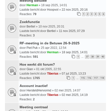
Meeting Betuwe
door
Herman
» 18 sep 2025, 14:01
Laatste bericht door
Hoopvol
»
22 nov 2025, 20:16
Reacties:
79
1
2
3
4
5
6
Zoekfunctie
door
Bertiel
» 10 nov 2025, 20:31
Laatste bericht door
Bertiel
»
11 nov 2025, 07:29
Reacties:
3
RF-meeting in de Betuwe 26-9-2025
door
Piet Puk
» 25 apr 2022, 12:54
Laatste bericht door
Herman
»
18 sep 2025, 14:01
Reacties:
591
1
37
38
39
40
…
Hoe werkt dit forum?
door
Gian
» 01 okt 2005, 22:55
Laatste bericht door
Tiberius
»
07 jul 2025, 13:23
Reacties:
1765
1
115
116
117
118
…
Account inactief
door
HersteldHervormd
» 02 mei 2025, 14:07
Laatste bericht door
Tiberius
»
02 mei 2025, 14:19
Reacties:
2
Meeting centraal