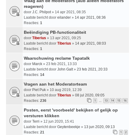
Vraag aan de moderators (aub alleen moderators
reageren)
door
J.C. Philpot
» 14 apr 2021, 08:35
Laatste bericht door
eilander
»
14 apr 2021, 08:36
Reacties:
1
Beëindiging PB-functionaliteit
door
Tiberius
» 13 apr 2021, 09:25
Laatste bericht door
Tiberius
»
14 apr 2021, 08:03
Reacties:
1
Waarschuwing reclame Tapatalk
door
Marck
» 23 feb 2021, 13:33
Laatste bericht door
John Galt
»
23 feb 2021, 20:33
Reacties:
14
Vragen aan het Moderatorteam
door
Piet Puk
» 10 aug 2019, 12:39
Laatste bericht door
Tiberius
»
08 jul 2020, 09:05
Reacties:
236
1
13
14
15
16
…
Posten, eerst 'voorbeeld' bekijken of gelijk op
versturen klikken
door
Terri
» 12 jun 2020, 15:41
Laatste bericht door
Geytenbeekje
»
13 jun 2020, 09:13
Reacties:
21
1
2