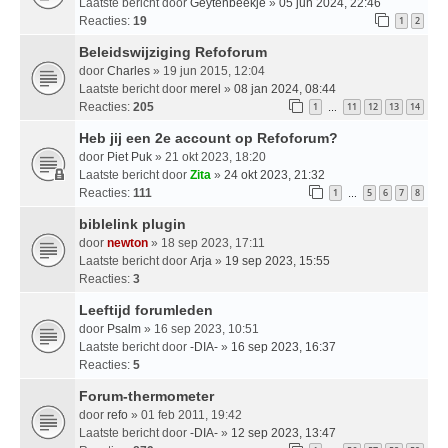
Laatste bericht door
Geytenbeekje
»
05 jun 2024, 22:46
Reacties:
19
1
2
Beleidswijziging Refoforum
door
Charles
» 19 jun 2015, 12:04
Laatste bericht door
merel
»
08 jan 2024, 08:44
Reacties:
205
1
11
12
13
14
…
Heb jij een 2e account op Refoforum?
door
Piet Puk
» 21 okt 2023, 18:20
Laatste bericht door
Zita
»
24 okt 2023, 21:32
Reacties:
111
1
5
6
7
8
…
biblelink plugin
door
newton
» 18 sep 2023, 17:11
Laatste bericht door
Arja
»
19 sep 2023, 15:55
Reacties:
3
Leeftijd forumleden
door
Psalm
» 16 sep 2023, 10:51
Laatste bericht door
-DIA-
»
16 sep 2023, 16:37
Reacties:
5
Forum-thermometer
door
refo
» 01 feb 2011, 19:42
Laatste bericht door
-DIA-
»
12 sep 2023, 13:47