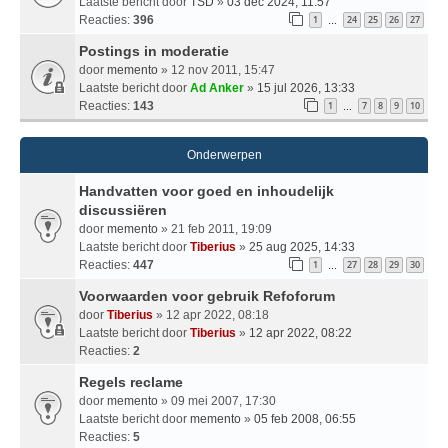
Laatste bericht door
TSD
»
03 dec 2024, 11:57
Reacties:
396
1
24
25
26
27
…
Postings in moderatie
door
memento
» 12 nov 2011, 15:47
Laatste bericht door
Ad Anker
»
15 jul 2026, 13:33
Reacties:
143
1
7
8
9
10
…
Onderwerpen
Handvatten voor goed en inhoudelijk
discussiëren
door
memento
» 21 feb 2011, 19:09
Laatste bericht door
Tiberius
»
25 aug 2025, 14:33
Reacties:
447
1
27
28
29
30
…
Voorwaarden voor gebruik Refoforum
door
Tiberius
» 12 apr 2022, 08:18
Laatste bericht door
Tiberius
»
12 apr 2022, 08:22
Reacties:
2
Regels reclame
door
memento
» 09 mei 2007, 17:30
Laatste bericht door
memento
»
05 feb 2008, 06:55
Reacties:
5