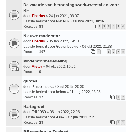
De waarde van beroepingswerk-tweetallen voor
RF
door
Tiberius
» 24 jun 2021, 08:07
Laatste bericht door
Piet Puk
»
08 nov 2022, 08:46
Reacties:
83
1
2
3
4
5
6
Nieuwe moderator
door
Tiberius
» 05 feb 2022, 19:13
Laatste bericht door
Geytenbeekje
»
06 okt 2022, 21:38
Reacties:
107
1
5
6
7
8
…
Moderatormededeling
door
Mister
» 04 okt 2022, 10:51
Reacties:
0
quotes
door
Pimpelmees
» 03 jul 2015, 20:30
Laatste bericht door
helma
»
11 aug 2022, 18:36
Reacties:
17
1
2
Hartegroet
door
Erik1960
» 06 jun 2022, 22:06
Laatste bericht door
-DIA-
»
07 jun 2022, 21:11
Reacties:
23
1
2
RF meeting in Zeeland