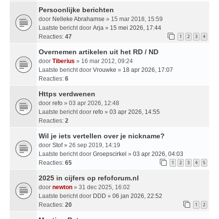
Persoonlijke berichten
door
Nelleke Abrahamse
» 15 mar 2018, 15:59
Laatste bericht door
Arja
»
15 mei 2026, 17:44
Reacties:
47
1
2
3
4
Overnemen artikelen uit het RD / ND
door
Tiberius
» 16 mar 2012, 09:24
Laatste bericht door
Vrouwke
»
18 apr 2026, 17:07
Reacties:
6
Https verdwenen
door
refo
» 03 apr 2026, 12:48
Laatste bericht door
refo
»
03 apr 2026, 14:55
Reacties:
2
Wil je iets vertellen over je nickname?
door
Stof
» 26 sep 2019, 14:19
Laatste bericht door
Groepscirkel
»
03 apr 2026, 04:03
Reacties:
65
1
2
3
4
5
2025 in cijfers op refoforum.nl
door
newton
» 31 dec 2025, 16:02
Laatste bericht door
DDD
»
06 jan 2026, 22:52
Reacties:
20
1
2