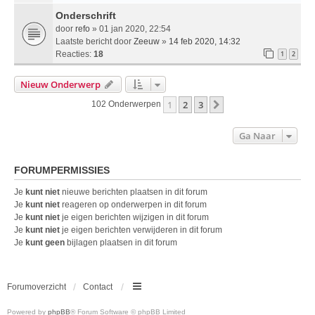
Onderschrift
door
refo
» 01 jan 2020, 22:54
Laatste bericht door
Zeeuw
»
14 feb 2020, 14:32
Reacties:
18
1
2
Nieuw Onderwerp
1
2
3
Volgende
102 Onderwerpen
Ga Naar
FORUMPERMISSIES
Je
kunt niet
nieuwe berichten plaatsen in dit forum
Je
kunt niet
reageren op onderwerpen in dit forum
Je
kunt niet
je eigen berichten wijzigen in dit forum
Je
kunt niet
je eigen berichten verwijderen in dit forum
Je
kunt geen
bijlagen plaatsen in dit forum
Forumoverzicht
Contact
Powered by
phpBB
® Forum Software © phpBB Limited