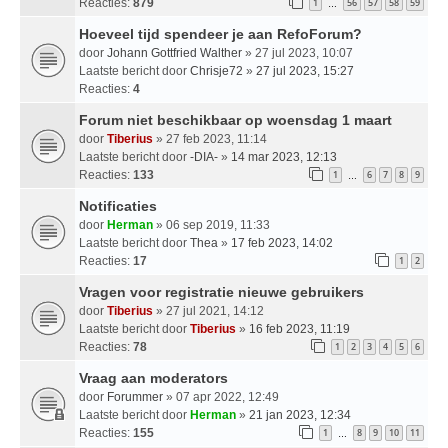
Reacties:
879
1
56
57
58
59
…
Hoeveel tijd spendeer je aan RefoForum?
door
Johann Gottfried Walther
» 27 jul 2023, 10:07
Laatste bericht door
Chrisje72
»
27 jul 2023, 15:27
Reacties:
4
Forum niet beschikbaar op woensdag 1 maart
door
Tiberius
» 27 feb 2023, 11:14
Laatste bericht door
-DIA-
»
14 mar 2023, 12:13
Reacties:
133
1
6
7
8
9
…
Notificaties
door
Herman
» 06 sep 2019, 11:33
Laatste bericht door
Thea
»
17 feb 2023, 14:02
Reacties:
17
1
2
Vragen voor registratie nieuwe gebruikers
door
Tiberius
» 27 jul 2021, 14:12
Laatste bericht door
Tiberius
»
16 feb 2023, 11:19
Reacties:
78
1
2
3
4
5
6
Vraag aan moderators
door
Forummer
» 07 apr 2022, 12:49
Laatste bericht door
Herman
»
21 jan 2023, 12:34
Reacties:
155
1
8
9
10
11
…