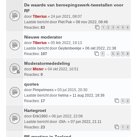
De waarde van beroepingswerk-tweetallen voor
RF
door
Tiberius
» 24 jun 2021, 08:07
Laatste bericht door
Piet Puk
»
08 nov 2022, 08:46
Reacties:
83
1
2
3
4
5
6
Nieuwe moderator
door
Tiberius
» 05 feb 2022, 19:13
Laatste bericht door
Geytenbeekje
»
06 okt 2022, 21:38
Reacties:
107
1
5
6
7
8
…
Moderatormededeling
door
Mister
» 04 okt 2022, 10:51
Reacties:
0
quotes
door
Pimpelmees
» 03 jul 2015, 20:30
Laatste bericht door
helma
»
11 aug 2022, 18:36
Reacties:
17
1
2
Hartegroet
door
Erik1960
» 06 jun 2022, 22:06
Laatste bericht door
-DIA-
»
07 jun 2022, 21:11
Reacties:
23
1
2
RF meeting in Zeeland