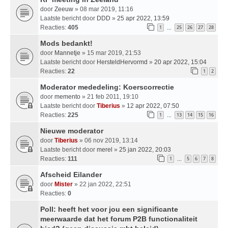
door
Zeeuw
» 08 mar 2019, 11:16
Laatste bericht door
DDD
»
25 apr 2022, 13:59
Reacties:
405
1
25
26
27
28
…
Mods bedankt!
door
Mannetje
» 15 mar 2019, 21:53
Laatste bericht door
HersteldHervormd
»
20 apr 2022, 15:04
Reacties:
22
1
2
Moderator mededeling: Koerscorrectie
door
memento
» 21 feb 2011, 19:10
Laatste bericht door
Tiberius
»
12 apr 2022, 07:50
Reacties:
225
1
13
14
15
16
…
Nieuwe moderator
door
Tiberius
» 06 nov 2019, 13:14
Laatste bericht door
merel
»
25 jan 2022, 20:03
Reacties:
111
1
5
6
7
8
…
Afscheid Eilander
door
Mister
» 22 jan 2022, 22:51
Reacties:
0
Poll: heeft het voor jou een significante
meerwaarde dat het forum P2B functionaliteit