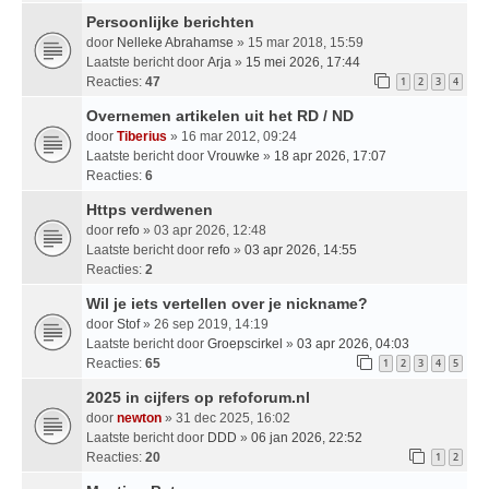
Persoonlijke berichten
door
Nelleke Abrahamse
» 15 mar 2018, 15:59
Laatste bericht door
Arja
»
15 mei 2026, 17:44
Reacties:
47
1
2
3
4
Overnemen artikelen uit het RD / ND
door
Tiberius
» 16 mar 2012, 09:24
Laatste bericht door
Vrouwke
»
18 apr 2026, 17:07
Reacties:
6
Https verdwenen
door
refo
» 03 apr 2026, 12:48
Laatste bericht door
refo
»
03 apr 2026, 14:55
Reacties:
2
Wil je iets vertellen over je nickname?
door
Stof
» 26 sep 2019, 14:19
Laatste bericht door
Groepscirkel
»
03 apr 2026, 04:03
Reacties:
65
1
2
3
4
5
2025 in cijfers op refoforum.nl
door
newton
» 31 dec 2025, 16:02
Laatste bericht door
DDD
»
06 jan 2026, 22:52
Reacties:
20
1
2