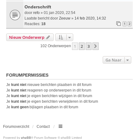
Onderschrift
door
refo
» 01 jan 2020, 22:54
Laatste bericht door
Zeeuw
»
14 feb 2020, 14:32
Reacties:
18
1
2
Nieuw Onderwerp
1
2
3
Volgende
102 Onderwerpen
Ga Naar
FORUMPERMISSIES
Je
kunt niet
nieuwe berichten plaatsen in dit forum
Je
kunt niet
reageren op onderwerpen in dit forum
Je
kunt niet
je eigen berichten wijzigen in dit forum
Je
kunt niet
je eigen berichten verwijderen in dit forum
Je
kunt geen
bijlagen plaatsen in dit forum
Forumoverzicht
Contact
Powered by
phpBB
® Forum Software © phpBB Limited