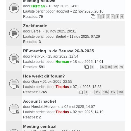
Meeting Betuwe
door
Herman
» 18 sep 2025, 14:01
Laatste bericht door
Hoopvol
»
22 nov 2025, 20:16
Reacties:
79
1
2
3
4
5
6
Zoekfunctie
door
Bertiel
» 10 nov 2025, 20:31
Laatste bericht door
Bertiel
»
11 nov 2025, 07:29
Reacties:
3
RF-meeting in de Betuwe 26-9-2025
door
Piet Puk
» 25 apr 2022, 12:54
Laatste bericht door
Herman
»
18 sep 2025, 14:01
Reacties:
591
1
37
38
39
40
…
Hoe werkt dit forum?
door
Gian
» 01 okt 2005, 22:55
Laatste bericht door
Tiberius
»
07 jul 2025, 13:23
Reacties:
1765
1
115
116
117
118
…
Account inactief
door
HersteldHervormd
» 02 mei 2025, 14:07
Laatste bericht door
Tiberius
»
02 mei 2025, 14:19
Reacties:
2
Meeting centraal