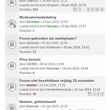
door
Lilian197
» 26 nov 2024, 13:31
Laatste bericht door
Hoopvol
»
20 jan 2025, 10:55
Reacties:
154
1
8
9
10
11
…
Moderatormededeling
door
Ad Anker
» 23 jun 2023, 12:53
Laatste bericht door
Herman
»
15 jan 2025, 13:27
Reacties:
3
Forum gebruiken als marktplaats?
door
advocaat
» 30 dec 2024, 12:53
Laatste bericht door
Posthoorn
»
30 dec 2024, 19:42
Reacties:
13
Prive bericht
door
Uit1996
» 30 jul 2024, 13:08
Laatste bericht door
Mannetje
»
16 nov 2024, 13:58
Reacties:
4
Forum niet beschikbaar vrijdag 15 november
door
newton
» 13 nov 2024, 17:20
Laatste bericht door
HersteldHervormd
»
15 nov 2024, 12:23
Reacties:
30
1
2
3
Newton, gefeliciteerd!
door
Mannetje
» 31 mei 2024, 12:32