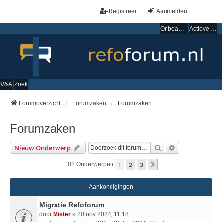
Registreer
Aanmelden
Onbeantwoorde onderwerpen
Actieve onderwerpen
V&A
Zoek
Forumoverzicht
Forumzaken
Forumzaken
Forumzaken
Zoek
Uitgebreid Zo
Nieuw Onderwerp
1
2
3
Volgende
102 Onderwerpen
Aankondigingen
Migratie Refoforum
door
Mister
» 20 nov 2024, 11:18