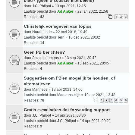
bied? (geen discussie mbt beleid)
door
J.C. Philpot
» 13 apr 2021, 12:15
Laatste bericht door
Ad Anker
»
22 jan 2022, 21:58
Reacties:
42
1
2
3
Christelijk vormgeven van topics
door
NorahLinde
» 22 mei 2018, 19:49
Laatste bericht door
Terri
»
13 dec 2021, 20:32
Reacties:
14
Geen PB berichten?
door
Amstelodamense
» 13 sep 2021, 20:42
Laatste bericht door
Ad Anker
»
13 sep 2021, 20:45
Reacties:
4
Suggesties om PB'en mogelijk te houden, of
alternatieven
door
Mannetje
» 13 apr 2021, 14:00
Laatste bericht door
Maanenschijn
»
19 apr 2021, 13:48
Reacties:
78
1
2
3
4
5
6
Gratis e-mailadres dat forwarding support
door
J.C. Philpot
» 14 apr 2021, 08:36
Laatste bericht door
J.C. Philpot
»
14 apr 2021, 09:21
Reacties:
9