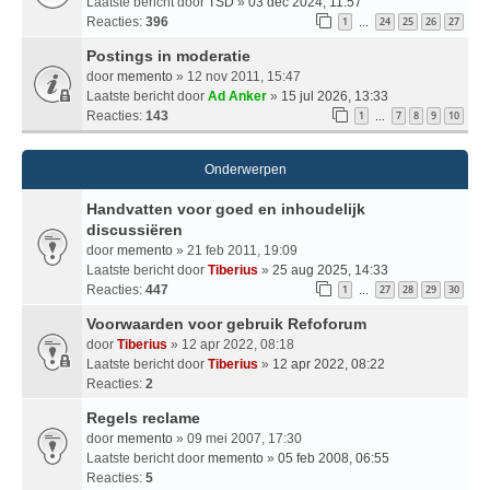
Laatste bericht door
TSD
»
03 dec 2024, 11:57
Reacties:
396
1
24
25
26
27
…
Postings in moderatie
door
memento
» 12 nov 2011, 15:47
Laatste bericht door
Ad Anker
»
15 jul 2026, 13:33
Reacties:
143
1
7
8
9
10
…
Onderwerpen
Handvatten voor goed en inhoudelijk
discussiëren
door
memento
» 21 feb 2011, 19:09
Laatste bericht door
Tiberius
»
25 aug 2025, 14:33
Reacties:
447
1
27
28
29
30
…
Voorwaarden voor gebruik Refoforum
door
Tiberius
» 12 apr 2022, 08:18
Laatste bericht door
Tiberius
»
12 apr 2022, 08:22
Reacties:
2
Regels reclame
door
memento
» 09 mei 2007, 17:30
Laatste bericht door
memento
»
05 feb 2008, 06:55
Reacties:
5