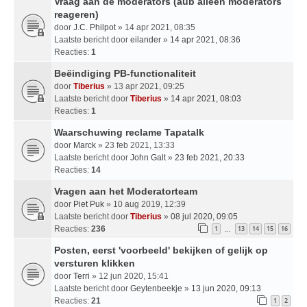
Vraag aan de moderators (aub alleen moderators
reageren)
door
J.C. Philpot
» 14 apr 2021, 08:35
Laatste bericht door
eilander
»
14 apr 2021, 08:36
Reacties:
1
Beëindiging PB-functionaliteit
door
Tiberius
» 13 apr 2021, 09:25
Laatste bericht door
Tiberius
»
14 apr 2021, 08:03
Reacties:
1
Waarschuwing reclame Tapatalk
door
Marck
» 23 feb 2021, 13:33
Laatste bericht door
John Galt
»
23 feb 2021, 20:33
Reacties:
14
Vragen aan het Moderatorteam
door
Piet Puk
» 10 aug 2019, 12:39
Laatste bericht door
Tiberius
»
08 jul 2020, 09:05
Reacties:
236
1
13
14
15
16
…
Posten, eerst 'voorbeeld' bekijken of gelijk op
versturen klikken
door
Terri
» 12 jun 2020, 15:41
Laatste bericht door
Geytenbeekje
»
13 jun 2020, 09:13
Reacties:
21
1
2