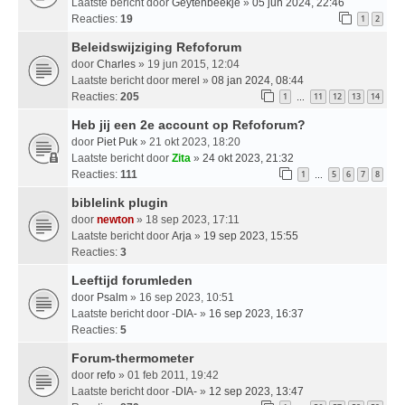
Laatste bericht door
Geytenbeekje
»
05 jun 2024, 22:46
Reacties:
19
1
2
Beleidswijziging Refoforum
door
Charles
» 19 jun 2015, 12:04
Laatste bericht door
merel
»
08 jan 2024, 08:44
Reacties:
205
1
11
12
13
14
…
Heb jij een 2e account op Refoforum?
door
Piet Puk
» 21 okt 2023, 18:20
Laatste bericht door
Zita
»
24 okt 2023, 21:32
Reacties:
111
1
5
6
7
8
…
biblelink plugin
door
newton
» 18 sep 2023, 17:11
Laatste bericht door
Arja
»
19 sep 2023, 15:55
Reacties:
3
Leeftijd forumleden
door
Psalm
» 16 sep 2023, 10:51
Laatste bericht door
-DIA-
»
16 sep 2023, 16:37
Reacties:
5
Forum-thermometer
door
refo
» 01 feb 2011, 19:42
Laatste bericht door
-DIA-
»
12 sep 2023, 13:47