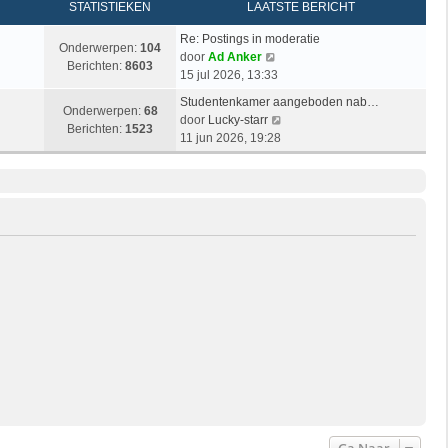
STATISTIEKEN
LAATSTE BERICHT
Re: Postings in moderatie
Onderwerpen:
104
B
door
Ad Anker
Berichten:
8603
e
15 jul 2026, 13:33
k
Studentenkamer aangeboden nab…
i
Onderwerpen:
68
B
door
Lucky-starr
j
Berichten:
1523
e
11 jun 2026, 19:28
k
k
l
i
a
j
a
k
t
l
s
a
t
a
e
t
b
s
e
t
r
e
i
b
c
e
h
r
t
i
c
h