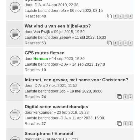
door
-DIA-
» 24 apr 2010, 22:38
Laatste bericht door
refo
»
06 nov 2023, 08:15
Reacties:
48
1
2
3
4
Wat vind u van een bijbel-app?
door
Van Ewijk
» 09 jul 2015, 19:59
Laatste bericht door
Zeeuw
»
11 okt 2023, 16:33
Reacties:
53
1
2
3
4
GPS routes fietsen
door
Herman
» 14 sep 2023, 16:30
Laatste bericht door
-DIA-
»
14 sep 2023, 19:48
Reacties:
10
Internet, een gevaar, met name voor Christenen?
door
-DIA-
» 27 okt 2021, 11:52
Laatste bericht door
Job
»
19 mei 2023, 09:00
Reacties:
24
1
2
Digitaliseren cassettebandjes
door
kerkganger
» 23 feb 2019, 19:23
Laatste bericht door
-DIA-
»
11 apr 2023, 16:00
Reacties:
27
1
2
Smartphone / E-mobiel
door
Gian
» 09 dec 2013, 17:23