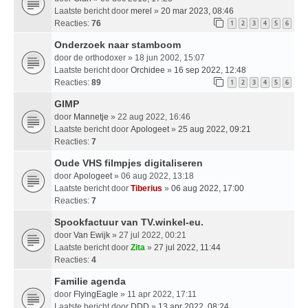
Laatste bericht door
merel
»
20 mar 2023, 08:46
Reacties:
76
1
2
3
4
5
6
Onderzoek naar stamboom
door
de orthodoxer
» 18 jun 2002, 15:07
Laatste bericht door
Orchidee
»
16 sep 2022, 12:48
Reacties:
89
1
2
3
4
5
6
GIMP
door
Mannetje
» 22 aug 2022, 16:46
Laatste bericht door
Apologeet
»
25 aug 2022, 09:21
Reacties:
7
Oude VHS filmpjes digitaliseren
door
Apologeet
» 06 aug 2022, 13:18
Laatste bericht door
Tiberius
»
06 aug 2022, 17:00
Reacties:
7
Spookfactuur van TV.winkel-eu.
door
Van Ewijk
» 27 jul 2022, 00:21
Laatste bericht door
Zita
»
27 jul 2022, 11:44
Reacties:
4
Familie agenda
door
FlyingEagle
» 11 apr 2022, 17:11
Laatste bericht door
DDD
»
13 apr 2022, 08:24