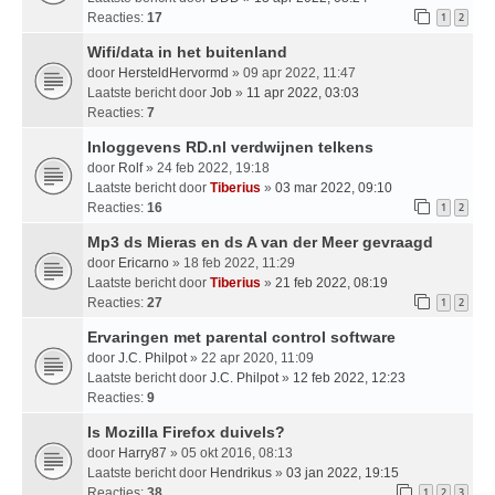
Reacties:
17
1
2
Wifi/data in het buitenland
door
HersteldHervormd
» 09 apr 2022, 11:47
Laatste bericht door
Job
»
11 apr 2022, 03:03
Reacties:
7
Inloggevens RD.nl verdwijnen telkens
door
Rolf
» 24 feb 2022, 19:18
Laatste bericht door
Tiberius
»
03 mar 2022, 09:10
Reacties:
16
1
2
Mp3 ds Mieras en ds A van der Meer gevraagd
door
Ericarno
» 18 feb 2022, 11:29
Laatste bericht door
Tiberius
»
21 feb 2022, 08:19
Reacties:
27
1
2
Ervaringen met parental control software
door
J.C. Philpot
» 22 apr 2020, 11:09
Laatste bericht door
J.C. Philpot
»
12 feb 2022, 12:23
Reacties:
9
Is Mozilla Firefox duivels?
door
Harry87
» 05 okt 2016, 08:13
Laatste bericht door
Hendrikus
»
03 jan 2022, 19:15
Reacties:
38
1
2
3