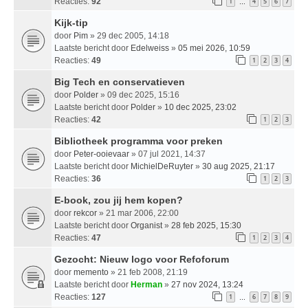
Reacties:
92
1
4
5
6
7
…
Kijk-tip
door
Pim
» 29 dec 2005, 14:18
Laatste bericht door
Edelweiss
»
05 mei 2026, 10:59
Reacties:
49
1
2
3
4
Big Tech en conservatieven
door
Polder
» 09 dec 2025, 15:16
Laatste bericht door
Polder
»
10 dec 2025, 23:02
Reacties:
42
1
2
3
Bibliotheek programma voor preken
door
Peter-ooievaar
» 07 jul 2021, 14:37
Laatste bericht door
MichielDeRuyter
»
30 aug 2025, 21:17
Reacties:
36
1
2
3
E-book, zou jij hem kopen?
door
rekcor
» 21 mar 2006, 22:00
Laatste bericht door
Organist
»
28 feb 2025, 15:30
Reacties:
47
1
2
3
4
Gezocht: Nieuw logo voor Refoforum
door
memento
» 21 feb 2008, 21:19
Laatste bericht door
Herman
»
27 nov 2024, 13:24
Reacties:
127
1
6
7
8
9
…