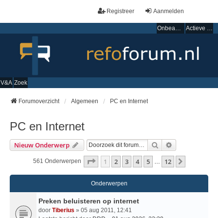
Registreer
Aanmelden
Onbeantwoorde onderwerpen
Actieve onderwerpen
V&A
Zoek
Forumoverzicht
Algemeen
PC en Internet
PC en Internet
Zoek
Uitgebreid Zo
Nieuw Onderwerp
Pagina
1
Van
12
1
2
3
4
5
12
Volgende
561 Onderwerpen
…
Onderwerpen
Preken beluisteren op internet
door
Tiberius
» 05 aug 2011, 12:41