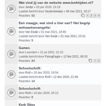
Wat vind jij van de website www.kerktijden.nl?
door
Jantje
» 03 jan 2020, 23:18
Laatste bericht door
Geytenbeekje
»
06 mei 2021, 19:17
Reacties:
52
1
2
3
4
Een vraagje, wat vind u hier van? Het begrip
welvaartsevangelie:
door
Van Ewijk
» 01 mar 2021, 18:49
Laatste bericht door
Van Ewijk
»
01 mar 2021, 23:31
Reacties:
5
Games
door
Leendert
» 31 jul 2002, 22:10
Laatste bericht door
FlyingEagle
»
12 feb 2021, 06:33
Reacties:
24
1
2
Schoolschrift
door
Rolf
» 10 dec 2020, 19:54
Laatste bericht door
Rolf
»
12 dec 2020, 21:46
Reacties:
14
Schoolschrift
door
Rolf
» 10 dec 2020, 20:12
Reacties:
0
Kerk Sites