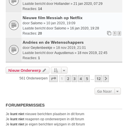
Laatste bericht door
Hollander
»
21 jan 2020, 07:29
Reacties:
14
Nieuwe film Messiah op Netflix
door
Salomo
» 10 jan 2020, 19:09
Laatste bericht door
Salomo
»
16 jan 2020, 19:28
Reacties:
20
1
2
Andries en de Wetenschappers
door
Geytenbeekje
» 18 nov 2019, 21:01
Laatste bericht door
Augustienus
»
18 nov 2019, 22:45
Reacties:
1
Nieuw Onderwerp
Pagina
1
Van
12
1
2
3
4
5
12
Volgende
561 Onderwerpen
…
Ga Naar
FORUMPERMISSIES
Je
kunt niet
nieuwe berichten plaatsen in dit forum
Je
kunt niet
reageren op onderwerpen in dit forum
Je
kunt niet
je eigen berichten wijzigen in dit forum