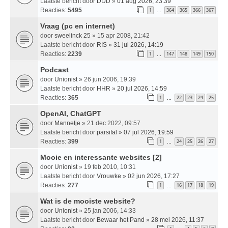
Laatste bericht door
DDD
»
01 aug 2026, 23:39
Reacties:
5495
1
364
365
366
367
…
Vraag (pc en internet)
door
sweelinck 25
» 15 apr 2008, 21:42
Laatste bericht door
RIS
»
31 jul 2026, 14:19
Reacties:
2239
1
147
148
149
150
…
Podcast
door
Unionist
» 26 jun 2006, 19:39
Laatste bericht door
HHR
»
20 jul 2026, 14:59
Reacties:
365
1
22
23
24
25
…
OpenAI, ChatGPT
door
Mannetje
» 21 dec 2022, 09:57
Laatste bericht door
parsifal
»
07 jul 2026, 19:59
Reacties:
399
1
24
25
26
27
…
Mooie en interessante websites [2]
door
Unionist
» 19 feb 2010, 10:31
Laatste bericht door
Vrouwke
»
02 jun 2026, 17:27
Reacties:
277
1
16
17
18
19
…
Wat is de mooiste website?
door
Unionist
» 25 jan 2006, 14:33
Laatste bericht door
Bewaar het Pand
»
28 mei 2026, 11:37