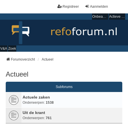
Registreer
Aanmelden
Onbeantwoorde onderwerpen
Actieve onderwerpen
V&A
Zoek
Forumoverzicht
Actueel
Actueel
Subforums
Actuele zaken
Onderwerpen:
1538
Uit de krant
Onderwerpen:
761