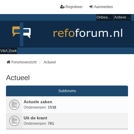
Registreer
Aanmelden
Onbeantwoorde onderwerpen
Actieve onderwerpen
V&A
Zoek
Forumoverzicht
Actueel
Actueel
Subforums
Actuele zaken
Onderwerpen:
1538
Uit de krant
Onderwerpen:
761