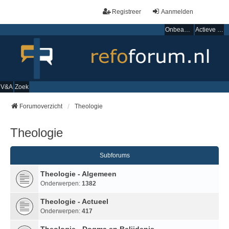
Registreer
Aanmelden
Onbeantwoorde onderwerpen
Actieve onderwerpen
V&A
Zoek
Forumoverzicht
Theologie
Theologie
Subforums
Theologie - Algemeen
Onderwerpen:
1382
Theologie - Actueel
Onderwerpen:
417
Theologie - Dogma en Belijdenis