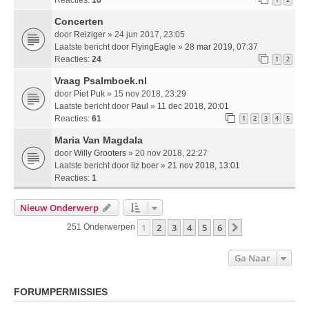
Concerten
door
Reiziger
» 24 jun 2017, 23:05
Laatste bericht door
FlyingEagle
»
28 mar 2019, 07:37
Reacties:
24
1
2
Vraag Psalmboek.nl
door
Piet Puk
» 15 nov 2018, 23:29
Laatste bericht door
Paul
»
11 dec 2018, 20:01
Reacties:
61
1
2
3
4
5
Maria Van Magdala
door
Willy Grooters
» 20 nov 2018, 22:27
Laatste bericht door
liz boer
»
21 nov 2018, 13:01
Reacties:
1
Nieuw Onderwerp
1
2
3
4
5
6
Volgende
251 Onderwerpen
Ga Naar
FORUMPERMISSIES