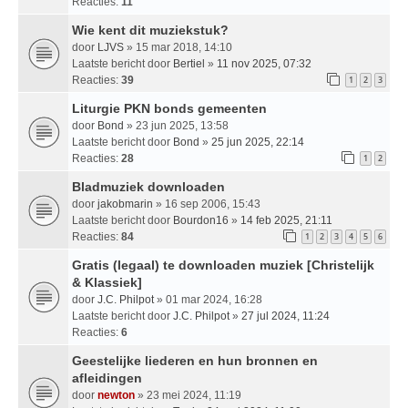
Reacties:
11
Wie kent dit muziekstuk?
door
LJVS
» 15 mar 2018, 14:10
Laatste bericht door
Bertiel
»
11 nov 2025, 07:32
Reacties:
39
1
2
3
Liturgie PKN bonds gemeenten
door
Bond
» 23 jun 2025, 13:58
Laatste bericht door
Bond
»
25 jun 2025, 22:14
Reacties:
28
1
2
Bladmuziek downloaden
door
jakobmarin
» 16 sep 2006, 15:43
Laatste bericht door
Bourdon16
»
14 feb 2025, 21:11
Reacties:
84
1
2
3
4
5
6
Gratis (legaal) te downloaden muziek [Christelijk
& Klassiek]
door
J.C. Philpot
» 01 mar 2024, 16:28
Laatste bericht door
J.C. Philpot
»
27 jul 2024, 11:24
Reacties:
6
Geestelijke liederen en hun bronnen en
afleidingen
door
newton
» 23 mei 2024, 11:19