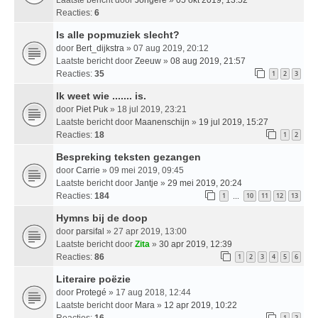
Reacties:
6
Is alle popmuziek slecht?
door
Bert_dijkstra
» 07 aug 2019, 20:12
Laatste bericht door
Zeeuw
»
08 aug 2019, 21:57
Reacties:
35
1
2
3
Ik weet wie ....... is.
door
Piet Puk
» 18 jul 2019, 23:21
Laatste bericht door
Maanenschijn
»
19 jul 2019, 15:27
Reacties:
18
1
2
Bespreking teksten gezangen
door
Carrie
» 09 mei 2019, 09:45
Laatste bericht door
Jantje
»
29 mei 2019, 20:24
Reacties:
184
1
10
11
12
13
…
Hymns bij de doop
door
parsifal
» 27 apr 2019, 13:00
Laatste bericht door
Zita
»
30 apr 2019, 12:39
Reacties:
86
1
2
3
4
5
6
Literaire poëzie
door
Protegé
» 17 aug 2018, 12:44
Laatste bericht door
Mara
»
12 apr 2019, 10:22
Reacties:
16
1
2