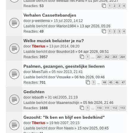
Laatste bericht door
Bewaar het Pand
»
01 jun 2026, 10:27
Reacties:
53
1
2
3
4
Verhalen Cassettebandjes
door
p-weidema
» 15 jul 2020, 14:12
Laatste bericht door
Marion1984
»
13 apr 2026, 05:26
Reacties:
49
1
2
3
4
Welke muziek beluister je nu?
door
Tiberius
» 13 jun 2014, 08:20
Laatste bericht door
Bourdon16
»
04 apr 2026, 08:51
Reacties:
3957
1
261
262
263
264
…
Psalmen, gezangen, geestelijke liederen
door
MoesTuin
» 05 nov 2013, 21:41
Laatste bericht door
Vrouwke
»
06 feb 2026, 09:46
Reacties:
701
1
44
45
46
47
…
Gedichten
door
lebaoth
» 31 okt 2005, 21:19
Laatste bericht door
Maanenschijn
»
05 feb 2026, 21:46
Reacties:
1688
1
110
111
112
113
…
Gezocht: "Ik ben en blijf een bedelkind"
door
Tiberius
» 19 feb 2007, 20:15
Laatste bericht door
Ron Neels
»
15 nov 2025, 00:45