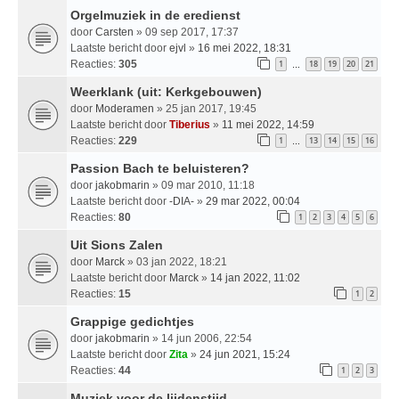
Orgelmuziek in de eredienst
door
Carsten
» 09 sep 2017, 17:37
Laatste bericht door
ejvl
»
16 mei 2022, 18:31
Reacties:
305
1
18
19
20
21
…
Weerklank (uit: Kerkgebouwen)
door
Moderamen
» 25 jan 2017, 19:45
Laatste bericht door
Tiberius
»
11 mei 2022, 14:59
Reacties:
229
1
13
14
15
16
…
Passion Bach te beluisteren?
door
jakobmarin
» 09 mar 2010, 11:18
Laatste bericht door
-DIA-
»
29 mar 2022, 00:04
Reacties:
80
1
2
3
4
5
6
Uit Sions Zalen
door
Marck
» 03 jan 2022, 18:21
Laatste bericht door
Marck
»
14 jan 2022, 11:02
Reacties:
15
1
2
Grappige gedichtjes
door
jakobmarin
» 14 jun 2006, 22:54
Laatste bericht door
Zita
»
24 jun 2021, 15:24
Reacties:
44
1
2
3
Muziek voor de lijdenstijd