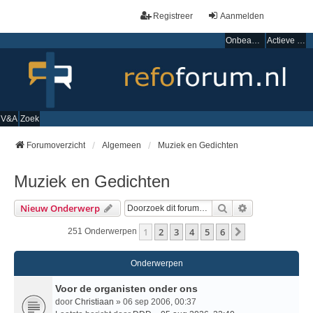
Registreer
Aanmelden
Onbeantwoorde onderwerpen
Actieve onderwerpen
V&A
Zoek
Forumoverzicht
Algemeen
Muziek en Gedichten
Muziek en Gedichten
Zoek
Uitgebreid Zo
Nieuw Onderwerp
1
2
3
4
5
6
Volgende
251 Onderwerpen
Onderwerpen
Voor de organisten onder ons
door
Christiaan
» 06 sep 2006, 00:37