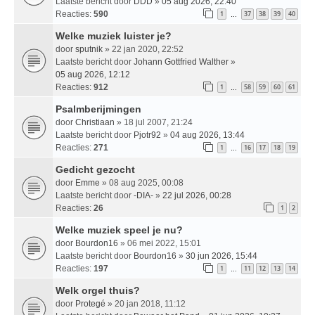
Laatste bericht door
DDD
»
05 aug 2026, 22:40
Reacties:
590
1
37
38
39
40
…
Welke muziek luister je?
door
sputnik
» 22 jan 2020, 22:52
Laatste bericht door
Johann Gottfried Walther
»
05 aug 2026, 12:12
Reacties:
912
1
58
59
60
61
…
Psalmberijmingen
door
Christiaan
» 18 jul 2007, 21:24
Laatste bericht door
Pjotr92
»
04 aug 2026, 13:44
Reacties:
271
1
16
17
18
19
…
Gedicht gezocht
door
Emme
» 08 aug 2025, 00:08
Laatste bericht door
-DIA-
»
22 jul 2026, 00:28
Reacties:
26
1
2
Welke muziek speel je nu?
door
Bourdon16
» 06 mei 2022, 15:01
Laatste bericht door
Bourdon16
»
30 jun 2026, 15:44
Reacties:
197
1
11
12
13
14
…
Welk orgel thuis?
door
Protegé
» 20 jan 2018, 11:12