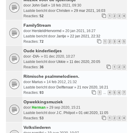
door
John Galt
» 18 feb 2021, 09:30
Laatste bericht door
Christen
»
29 mar 2021, 16:03
Reacties:
52
1
2
3
4
FamilyStream
door
HersteldHervormd
» 20 jan 2021, 16:27
Laatste bericht door
Jantje
»
22 jan 2021, 22:32
Reacties:
72
1
2
3
4
5
Oude kinderliedjes
door
-DIA-
» 01 dec 2020, 10:27
Laatste bericht door
Ukkie
»
11 dec 2020, 20:05
Reacties:
36
1
2
3
Ritmische psalmmelodieen.
door
Marius
» 14 feb 2012, 21:32
Laatste bericht door
Delftenaar
»
21 nov 2020, 16:21
Reacties:
93
1
4
5
6
7
…
Opwekkingsmuziek
door
Herman
» 29 sep 2020, 15:21
Laatste bericht door
J.C. Philpot
»
01 okt 2020, 11:05
Reacties:
53
1
2
3
4
Volksliederen
door
parsifal
» 19 aug 2020, 10:07