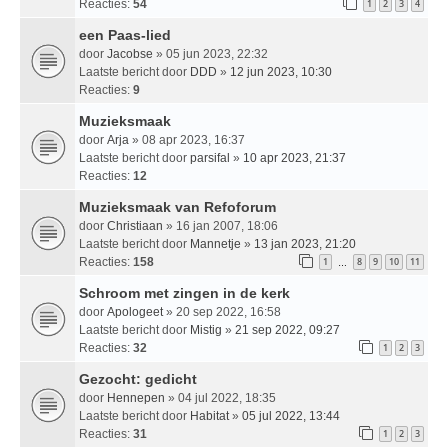
Reacties:
54
1
2
3
4
een Paas-lied
door
Jacobse
» 05 jun 2023, 22:32
Laatste bericht door
DDD
»
12 jun 2023, 10:30
Reacties:
9
Muzieksmaak
door
Arja
» 08 apr 2023, 16:37
Laatste bericht door
parsifal
»
10 apr 2023, 21:37
Reacties:
12
Muzieksmaak van Refoforum
door
Christiaan
» 16 jan 2007, 18:06
Laatste bericht door
Mannetje
»
13 jan 2023, 21:20
Reacties:
158
1
8
9
10
11
…
Schroom met zingen in de kerk
door
Apologeet
» 20 sep 2022, 16:58
Laatste bericht door
Mistig
»
21 sep 2022, 09:27
Reacties:
32
1
2
3
Gezocht: gedicht
door
Hennepen
» 04 jul 2022, 18:35
Laatste bericht door
Habitat
»
05 jul 2022, 13:44
Reacties:
31
1
2
3