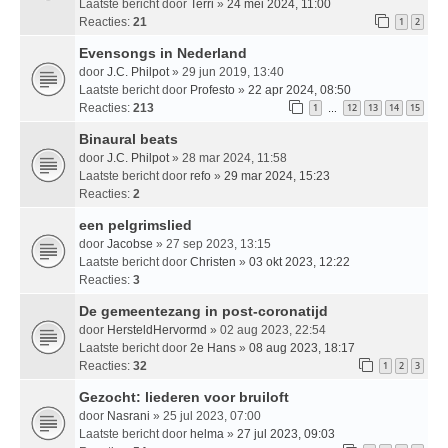
Laatste bericht door
Terri
»
24 mei 2024, 11:00
Reacties:
21
1
2
Evensongs in Nederland
door
J.C. Philpot
» 29 jun 2019, 13:40
Laatste bericht door
Profesto
»
22 apr 2024, 08:50
Reacties:
213
1
12
13
14
15
…
Binaural beats
door
J.C. Philpot
» 28 mar 2024, 11:58
Laatste bericht door
refo
»
29 mar 2024, 15:23
Reacties:
2
een pelgrimslied
door
Jacobse
» 27 sep 2023, 13:15
Laatste bericht door
Christen
»
03 okt 2023, 12:22
Reacties:
3
De gemeentezang in post-coronatijd
door
HersteldHervormd
» 02 aug 2023, 22:54
Laatste bericht door
2e Hans
»
08 aug 2023, 18:17
Reacties:
32
1
2
3
Gezocht: liederen voor bruiloft
door
Nasrani
» 25 jul 2023, 07:00
Laatste bericht door
helma
»
27 jul 2023, 09:03