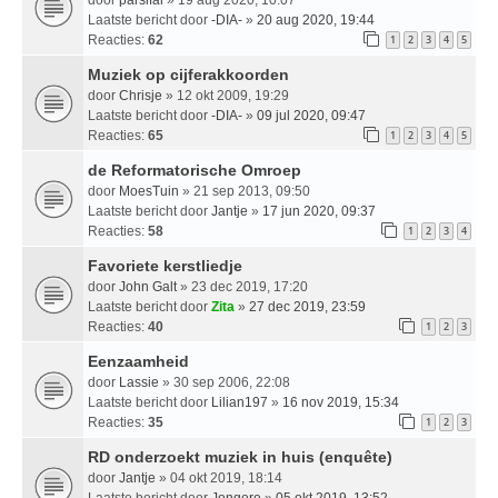
Laatste bericht door
-DIA-
»
20 aug 2020, 19:44
Reacties:
62
1
2
3
4
5
Muziek op cijferakkoorden
door
Chrisje
» 12 okt 2009, 19:29
Laatste bericht door
-DIA-
»
09 jul 2020, 09:47
Reacties:
65
1
2
3
4
5
de Reformatorische Omroep
door
MoesTuin
» 21 sep 2013, 09:50
Laatste bericht door
Jantje
»
17 jun 2020, 09:37
Reacties:
58
1
2
3
4
Favoriete kerstliedje
door
John Galt
» 23 dec 2019, 17:20
Laatste bericht door
Zita
»
27 dec 2019, 23:59
Reacties:
40
1
2
3
Eenzaamheid
door
Lassie
» 30 sep 2006, 22:08
Laatste bericht door
Lilian197
»
16 nov 2019, 15:34
Reacties:
35
1
2
3
RD onderzoekt muziek in huis (enquête)
door
Jantje
» 04 okt 2019, 18:14
Laatste bericht door
Jongere
»
05 okt 2019, 13:52