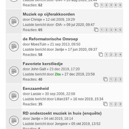
Reacties:
62
1
2
3
4
5
Muziek op cijferakkoorden
door
Chrisje
» 12 okt 2009, 19:29
Laatste bericht door
-DIA-
»
09 jul 2020, 09:47
Reacties:
65
1
2
3
4
5
de Reformatorische Omroep
door
MoesTuin
» 21 sep 2013, 09:50
Laatste bericht door
Jantje
»
17 jun 2020, 09:37
Reacties:
58
1
2
3
4
Favoriete kerstliedje
door
John Galt
» 23 dec 2019, 17:20
Laatste bericht door
Zita
»
27 dec 2019, 23:59
Reacties:
40
1
2
3
Eenzaamheid
door
Lassie
» 30 sep 2006, 22:08
Laatste bericht door
Lilian197
»
16 nov 2019, 15:34
Reacties:
35
1
2
3
RD onderzoekt muziek in huis (enquête)
door
Jantje
» 04 okt 2019, 18:14
Laatste bericht door
Jongere
»
05 okt 2019, 13:52
Reacties:
6