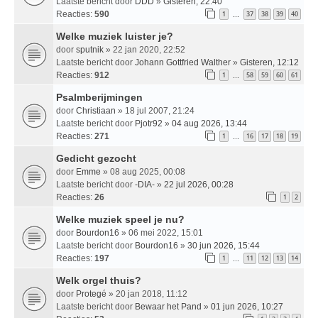
Laatste bericht door
DDD
»
Gisteren, 22:40
Reacties:
590
1
37
38
39
40
…
Welke muziek luister je?
door
sputnik
» 22 jan 2020, 22:52
Laatste bericht door
Johann Gottfried Walther
»
Gisteren, 12:12
Reacties:
912
1
58
59
60
61
…
Psalmberijmingen
door
Christiaan
» 18 jul 2007, 21:24
Laatste bericht door
Pjotr92
»
04 aug 2026, 13:44
Reacties:
271
1
16
17
18
19
…
Gedicht gezocht
door
Emme
» 08 aug 2025, 00:08
Laatste bericht door
-DIA-
»
22 jul 2026, 00:28
Reacties:
26
1
2
Welke muziek speel je nu?
door
Bourdon16
» 06 mei 2022, 15:01
Laatste bericht door
Bourdon16
»
30 jun 2026, 15:44
Reacties:
197
1
11
12
13
14
…
Welk orgel thuis?
door
Protegé
» 20 jan 2018, 11:12
Laatste bericht door
Bewaar het Pand
»
01 jun 2026, 10:27