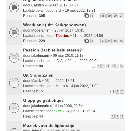
door
Carsten
» 09 sep 2017, 17:37
Laatste bericht door
ejvl
»
16 mei 2022, 18:31
Reacties:
305
1
18
19
20
21
…
Weerklank (uit: Kerkgebouwen)
door
Moderamen
» 25 jan 2017, 19:45
Laatste bericht door
Tiberius
»
11 mei 2022, 14:59
Reacties:
229
1
13
14
15
16
…
Passion Bach te beluisteren?
door
jakobmarin
» 09 mar 2010, 11:18
Laatste bericht door
-DIA-
»
29 mar 2022, 00:04
Reacties:
80
1
2
3
4
5
6
Uit Sions Zalen
door
Marck
» 03 jan 2022, 18:21
Laatste bericht door
Marck
»
14 jan 2022, 11:02
Reacties:
15
1
2
Grappige gedichtjes
door
jakobmarin
» 14 jun 2006, 22:54
Laatste bericht door
Zita
»
24 jun 2021, 15:24
Reacties:
44
1
2
3
Muziek voor de lijdenstijd
door
John Galt
» 18 feb 2021, 09:30