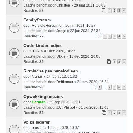
Laatste bericht door
Christen
»
29 mar 2021, 16:03
Reacties:
52
1
2
3
4
FamilyStream
door
HersteldHervormd
» 20 jan 2021, 16:27
Laatste bericht door
Jantje
»
22 jan 2021, 22:32
Reacties:
72
1
2
3
4
5
Oude kinderliedjes
door
-DIA-
» 01 dec 2020, 10:27
Laatste bericht door
Ukkie
»
11 dec 2020, 20:05
Reacties:
36
1
2
3
Ritmische psalmmelodieen.
door
Marius
» 14 feb 2012, 21:32
Laatste bericht door
Delftenaar
»
21 nov 2020, 16:21
Reacties:
93
1
4
5
6
7
…
Opwekkingsmuziek
door
Herman
» 29 sep 2020, 15:21
Laatste bericht door
J.C. Philpot
»
01 okt 2020, 11:05
Reacties:
53
1
2
3
4
Volksliederen
door
parsifal
» 19 aug 2020, 10:07
Laatste bericht door
-DIA-
»
20 aug 2020, 19:44