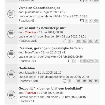
Reacties:
53
1
2
3
4
Verhalen Cassettebandjes
door
p-weidema
» 15 jul 2020, 14:12
Laatste bericht door
Marion1984
»
13 apr 2026, 05:26
Reacties:
49
1
2
3
4
Welke muziek beluister je nu?
door
Tiberius
» 13 jun 2014, 08:20
Laatste bericht door
Bourdon16
»
04 apr 2026, 08:51
Reacties:
3957
1
261
262
263
264
…
Psalmen, gezangen, geestelijke liederen
door
MoesTuin
» 05 nov 2013, 21:41
Laatste bericht door
Vrouwke
»
06 feb 2026, 09:46
Reacties:
701
1
44
45
46
47
…
Gedichten
door
lebaoth
» 31 okt 2005, 21:19
Laatste bericht door
Maanenschijn
»
05 feb 2026, 21:46
Reacties:
1688
1
110
111
112
113
…
Gezocht: "Ik ben en blijf een bedelkind"
door
Tiberius
» 19 feb 2007, 20:15
Laatste bericht door
Ron Neels
»
15 nov 2025, 00:45
Reacties:
11