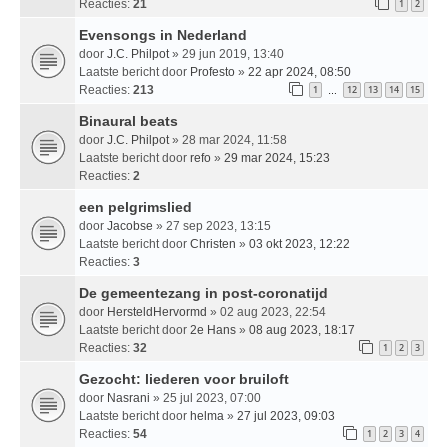
Reacties:
21
1
2
Evensongs in Nederland
door
J.C. Philpot
» 29 jun 2019, 13:40
Laatste bericht door
Profesto
»
22 apr 2024, 08:50
Reacties:
213
1
12
13
14
15
…
Binaural beats
door
J.C. Philpot
» 28 mar 2024, 11:58
Laatste bericht door
refo
»
29 mar 2024, 15:23
Reacties:
2
een pelgrimslied
door
Jacobse
» 27 sep 2023, 13:15
Laatste bericht door
Christen
»
03 okt 2023, 12:22
Reacties:
3
De gemeentezang in post-coronatijd
door
HersteldHervormd
» 02 aug 2023, 22:54
Laatste bericht door
2e Hans
»
08 aug 2023, 18:17
Reacties:
32
1
2
3
Gezocht: liederen voor bruiloft
door
Nasrani
» 25 jul 2023, 07:00
Laatste bericht door
helma
»
27 jul 2023, 09:03
Reacties:
54
1
2
3
4