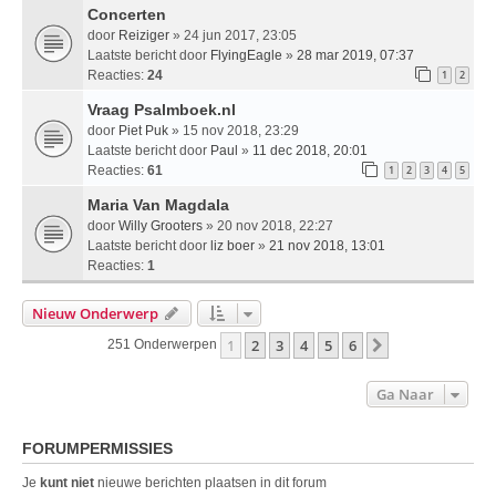
Concerten
door
Reiziger
» 24 jun 2017, 23:05
Laatste bericht door
FlyingEagle
»
28 mar 2019, 07:37
Reacties:
24
1
2
Vraag Psalmboek.nl
door
Piet Puk
» 15 nov 2018, 23:29
Laatste bericht door
Paul
»
11 dec 2018, 20:01
Reacties:
61
1
2
3
4
5
Maria Van Magdala
door
Willy Grooters
» 20 nov 2018, 22:27
Laatste bericht door
liz boer
»
21 nov 2018, 13:01
Reacties:
1
Nieuw Onderwerp
1
2
3
4
5
6
Volgende
251 Onderwerpen
Ga Naar
FORUMPERMISSIES
Je
kunt niet
nieuwe berichten plaatsen in dit forum