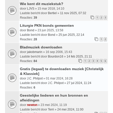
Wie kent dit muziekstuk?
door
LJVS
» 15 mar 2018, 14:10
Laatste bericht door
Bertiel
»
11 nov 2025, 07:32
Reacties:
39
1
2
3
Liturgie PKN bonds gemeenten
door
Bond
» 23 jun 2025, 13:58
Laatste bericht door
Bond
»
25 jun 2025, 22:14
Reacties:
28
1
2
Bladmuziek downloaden
door
jakobmarin
» 16 sep 2006, 15:43
Laatste bericht door
Bourdon16
»
14 feb 2025, 21:11
Reacties:
84
1
2
3
4
5
6
Gratis (legaal) te downloaden muziek [Christelijk
& Klassiek]
door
J.C. Philpot
» 01 mar 2024, 16:28
Laatste bericht door
J.C. Philpot
»
27 jul 2024, 11:24
Reacties:
6
Geestelijke liederen en hun bronnen en
afleidingen
door
newton
» 23 mei 2024, 11:19
Laatste bericht door
Terri
»
24 mei 2024, 11:00