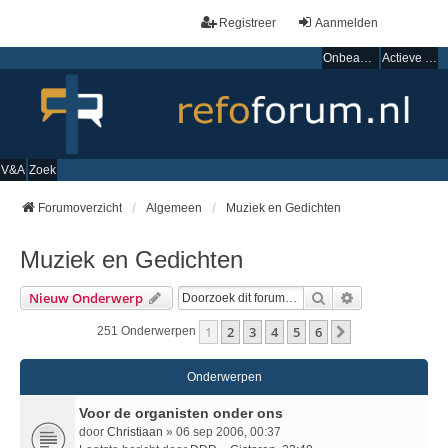
Registreer
Aanmelden
Onbeantwoorde onderwerpen
Actieve onderwerpen
V&A
Zoek
Forumoverzicht
Algemeen
Muziek en Gedichten
Muziek en Gedichten
Zoek
Uitgebreid Zo
Nieuw Onderwerp
1
2
3
4
5
6
Volgende
251 Onderwerpen
Onderwerpen
Voor de organisten onder ons
door
Christiaan
» 06 sep 2006, 00:37