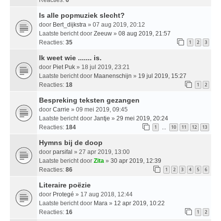
Is alle popmuziek slecht?
door
Bert_dijkstra
» 07 aug 2019, 20:12
Laatste bericht door
Zeeuw
»
08 aug 2019, 21:57
Reacties:
35
1
2
3
Ik weet wie ....... is.
door
Piet Puk
» 18 jul 2019, 23:21
Laatste bericht door
Maanenschijn
»
19 jul 2019, 15:27
Reacties:
18
1
2
Bespreking teksten gezangen
door
Carrie
» 09 mei 2019, 09:45
Laatste bericht door
Jantje
»
29 mei 2019, 20:24
Reacties:
184
1
10
11
12
13
…
Hymns bij de doop
door
parsifal
» 27 apr 2019, 13:00
Laatste bericht door
Zita
»
30 apr 2019, 12:39
Reacties:
86
1
2
3
4
5
6
Literaire poëzie
door
Protegé
» 17 aug 2018, 12:44
Laatste bericht door
Mara
»
12 apr 2019, 10:22
Reacties:
16
1
2