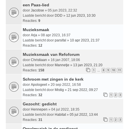
een Paas-lied
door
Jacobse
» 05 jun 2023, 22:32
Laatste bericht door
DDD
»
12 jun 2023, 10:30
Reacties:
9
Muzieksmaak
door
Arja
» 08 apr 2023, 16:37
Laatste bericht door
parsifal
»
10 apr 2023, 21:37
Reacties:
12
Muzieksmaak van Refoforum
door
Christiaan
» 16 jan 2007, 18:06
Laatste bericht door
Mannetje
»
13 jan 2023, 21:20
Reacties:
158
1
8
9
10
11
…
Schroom met zingen in de kerk
door
Apologeet
» 20 sep 2022, 16:58
Laatste bericht door
Mistig
»
21 sep 2022, 09:27
Reacties:
32
1
2
3
Gezocht: gedicht
door
Hennepen
» 04 jul 2022, 18:35
Laatste bericht door
Habitat
»
05 jul 2022, 13:44
Reacties:
31
1
2
3
Orgelmuziek in de eredienst