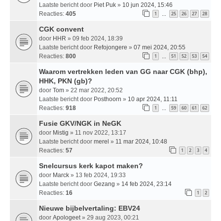
Laatste bericht door
Piet Puk
»
10 jun 2024, 15:46
Reacties:
405
1
25
26
27
28
…
CGK convent
door
HHR
» 09 feb 2024, 18:39
Laatste bericht door
Refojongere
»
07 mei 2024, 20:55
Reacties:
800
1
51
52
53
54
…
Waarom vertrekken leden van GG naar CGK (bhp),
HHK, PKN (gb)?
door
Tom
» 22 mar 2022, 20:52
Laatste bericht door
Posthoorn
»
10 apr 2024, 11:11
Reacties:
918
1
59
60
61
62
…
Fusie GKV/NGK in NeGK
door
Mistig
» 11 nov 2022, 13:17
Laatste bericht door
merel
»
11 mar 2024, 10:48
Reacties:
57
1
2
3
4
Snelcursus kerk kapot maken?
door
Marck
» 13 feb 2024, 19:33
Laatste bericht door
Gezang
»
14 feb 2024, 23:14
Reacties:
16
1
2
Nieuwe bijbelvertaling: EBV24
door
Apologeet
» 29 aug 2023, 00:21