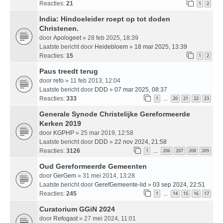
Reacties:
21
1
2
India: Hindoeleider roept op tot doden
Christenen.
door
Apologeet
» 28 feb 2025, 18:39
Laatste bericht door
Heidebloem
»
18 mar 2025, 13:39
Reacties:
15
1
2
Paus treedt terug
door
refo
» 11 feb 2013, 12:04
Laatste bericht door
DDD
»
07 mar 2025, 08:37
Reacties:
333
1
20
21
22
23
…
Generale Synode Christelijke Gereformeerde
Kerken 2019
door
KGPHP
» 25 mar 2019, 12:58
Laatste bericht door
DDD
»
22 nov 2024, 21:58
Reacties:
3126
1
206
207
208
209
…
Oud Gereformeerde Gemeenten
door
GerGem
» 31 mei 2014, 13:28
Laatste bericht door
GerefGemeente-lid
»
03 sep 2024, 22:51
Reacties:
245
1
14
15
16
17
…
Curatorium GGiN 2024
door
Refogast
» 27 mei 2024, 11:01