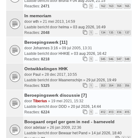
Laatste bericht door
Bruna
»
04 aug 2026, 21:15
Reacties:
2471
1
162
163
164
165
…
In memoriam
door
wth
» 21 mei 2013, 14:59
Laatste bericht door
helma
»
03 aug 2026, 16:49
Reacties:
2048
1
134
135
136
137
…
Beroepingswerk [11]
door
Johannes 3:16
» 09 jul 2005, 13:31
Laatste bericht door
HHKtE
»
03 aug 2026, 16:42
Reacties:
8218
1
545
546
547
548
…
Ontwikkelingen HHK
door
Paul
» 28 dec 2017, 10:55
Laatste bericht door
Maanenschijn
»
29 jul 2026, 19:49
Reacties:
5325
1
353
354
355
356
…
Beroepingswerk discussie [7]
door
Tiberius
» 19 mei 2021, 15:32
Laatste bericht door
DDD
»
20 jul 2026, 14:44
Reacties:
6224
1
412
413
414
415
…
Boogaard orgel ger gem in ned - barneveld
door
adelaar
» 26 jan 2009, 22:36
Laatste bericht door
Bewaar het Pand
»
14 jul 2026, 18:40