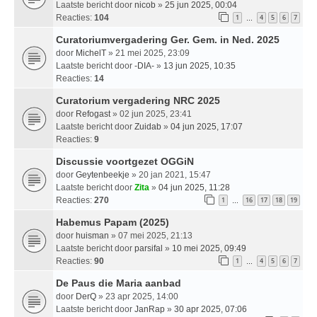
Laatste bericht door
nicob
»
25 jun 2025, 00:04
Reacties:
104
1
4
5
6
7
…
Curatoriumvergadering Ger. Gem. in Ned. 2025
door
MichelT
» 21 mei 2025, 23:09
Laatste bericht door
-DIA-
»
13 jun 2025, 10:35
Reacties:
14
Curatorium vergadering NRC 2025
door
Refogast
» 02 jun 2025, 23:41
Laatste bericht door
Zuidab
»
04 jun 2025, 17:07
Reacties:
9
Discussie voortgezet OGGiN
door
Geytenbeekje
» 20 jan 2021, 15:47
Laatste bericht door
Zita
»
04 jun 2025, 11:28
Reacties:
270
1
16
17
18
19
…
Habemus Papam (2025)
door
huisman
» 07 mei 2025, 21:13
Laatste bericht door
parsifal
»
10 mei 2025, 09:49
Reacties:
90
1
4
5
6
7
…
De Paus die Maria aanbad
door
DerQ
» 23 apr 2025, 14:00
Laatste bericht door
JanRap
»
30 apr 2025, 07:06