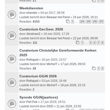
Reacties:
21
1
2
Weekdiensten
door
eilander
» 04 jul 2017, 08:58
Laatste bericht door
Bewaar het Pand
»
24 jun 2026, 16:21
Reacties:
4153
1
274
275
276
277
…
Curatorium Ger.Gem. 2026
door
AbrahamZ
» 18 mei 2026, 17:26
Laatste bericht door
Bewaar het Pand
»
22 jun 2026, 09:00
Reacties:
111
1
5
6
7
8
…
Curatorium Christelijke Gereformeerde Kerken
2025
door
Refogast
» 18 jun 2025, 23:57
Laatste bericht door
MichelT
»
17 jun 2026, 09:03
Reacties:
28
1
2
Curatorium GGiN 2026
door
Refogast
» 03 jun 2026, 16:48
Laatste bericht door
MichelT
»
16 jun 2026, 22:15
Reacties:
2
Synode GGiN(jaarloos)
door
Piet Puk
» 17 jun 2019, 19:51
Laatste bericht door
DDD
»
11 jun 2026, 23:55