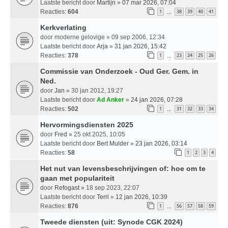
Laatste bericht door
Martijn
»
07 mar 2026, 07:04
Reacties:
604
1
38
39
40
41
…
Kerkverlating
door
moderne gelovige
» 09 sep 2006, 12:34
Laatste bericht door
Arja
»
31 jan 2026, 15:42
Reacties:
378
1
23
24
25
26
…
Commissie van Onderzoek - Oud Ger. Gem. in
Ned.
door
Jan
» 30 jan 2012, 19:27
Laatste bericht door
Ad Anker
»
24 jan 2026, 07:28
Reacties:
502
1
31
32
33
34
…
Hervormingsdiensten 2025
door
Fred
» 25 okt 2025, 10:05
Laatste bericht door
Bert Mulder
»
23 jan 2026, 03:14
Reacties:
58
1
2
3
4
Het nut van levensbeschrijvingen of: hoe om te
gaan met populariteit
door
Refogast
» 18 sep 2023, 22:07
Laatste bericht door
Terri
»
12 jan 2026, 10:39
Reacties:
876
1
56
57
58
59
…
Tweede diensten (uit: Synode CGK 2024)