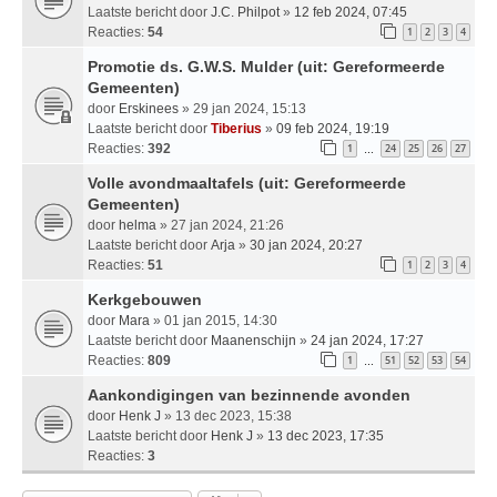
Laatste bericht door
J.C. Philpot
»
12 feb 2024, 07:45
Reacties:
54
1
2
3
4
Promotie ds. G.W.S. Mulder (uit: Gereformeerde
Gemeenten)
door
Erskinees
» 29 jan 2024, 15:13
Laatste bericht door
Tiberius
»
09 feb 2024, 19:19
Reacties:
392
1
24
25
26
27
…
Volle avondmaaltafels (uit: Gereformeerde
Gemeenten)
door
helma
» 27 jan 2024, 21:26
Laatste bericht door
Arja
»
30 jan 2024, 20:27
Reacties:
51
1
2
3
4
Kerkgebouwen
door
Mara
» 01 jan 2015, 14:30
Laatste bericht door
Maanenschijn
»
24 jan 2024, 17:27
Reacties:
809
1
51
52
53
54
…
Aankondigingen van bezinnende avonden
door
Henk J
» 13 dec 2023, 15:38
Laatste bericht door
Henk J
»
13 dec 2023, 17:35
Reacties:
3