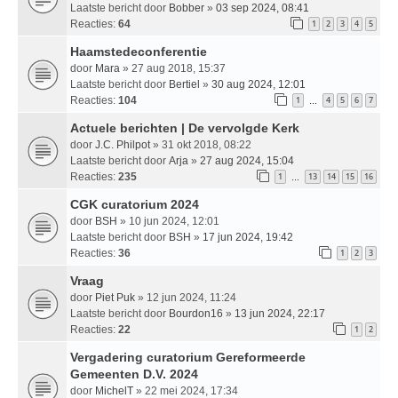
Laatste bericht door
Bobber
»
03 sep 2024, 08:41
Reacties:
64
1
2
3
4
5
Haamstedeconferentie
door
Mara
» 27 aug 2018, 15:37
Laatste bericht door
Bertiel
»
30 aug 2024, 12:01
Reacties:
104
1
4
5
6
7
…
Actuele berichten | De vervolgde Kerk
door
J.C. Philpot
» 31 okt 2018, 08:22
Laatste bericht door
Arja
»
27 aug 2024, 15:04
Reacties:
235
1
13
14
15
16
…
CGK curatorium 2024
door
BSH
» 10 jun 2024, 12:01
Laatste bericht door
BSH
»
17 jun 2024, 19:42
Reacties:
36
1
2
3
Vraag
door
Piet Puk
» 12 jun 2024, 11:24
Laatste bericht door
Bourdon16
»
13 jun 2024, 22:17
Reacties:
22
1
2
Vergadering curatorium Gereformeerde
Gemeenten D.V. 2024
door
MichelT
» 22 mei 2024, 17:34