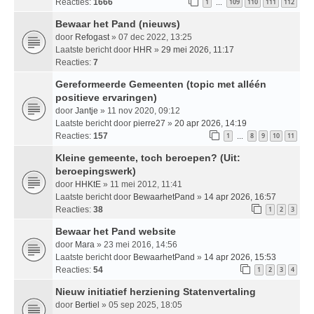
Reacties:
1666
1
109
110
111
112
…
Bewaar het Pand (nieuws)
door
Refogast
» 07 dec 2022, 13:25
Laatste bericht door
HHR
»
29 mei 2026, 11:17
Reacties:
7
Gereformeerde Gemeenten (topic met alléén
positieve ervaringen)
door
Jantje
» 11 nov 2020, 09:12
Laatste bericht door
pierre27
»
20 apr 2026, 14:19
Reacties:
157
1
8
9
10
11
…
Kleine gemeente, toch beroepen? (Uit:
beroepingswerk)
door
HHKtE
» 11 mei 2012, 11:41
Laatste bericht door
BewaarhetPand
»
14 apr 2026, 16:57
Reacties:
38
1
2
3
Bewaar het Pand website
door
Mara
» 23 mei 2016, 14:56
Laatste bericht door
BewaarhetPand
»
14 apr 2026, 15:53
Reacties:
54
1
2
3
4
Nieuw initiatief herziening Statenvertaling
door
Bertiel
» 05 sep 2025, 18:05