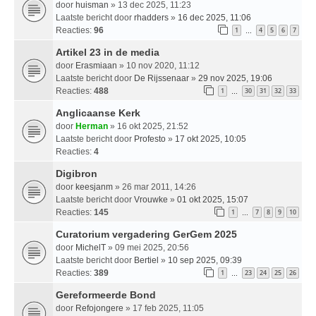
door
huisman
» 13 dec 2025, 11:23
Laatste bericht door
rhadders
»
16 dec 2025, 11:06
Reacties:
96
1
4
5
6
7
…
Artikel 23 in de media
door
Erasmiaan
» 10 nov 2020, 11:12
Laatste bericht door
De Rijssenaar
»
29 nov 2025, 19:06
Reacties:
488
1
30
31
32
33
…
Anglicaanse Kerk
door
Herman
» 16 okt 2025, 21:52
Laatste bericht door
Profesto
»
17 okt 2025, 10:05
Reacties:
4
Digibron
door
keesjanm
» 26 mar 2011, 14:26
Laatste bericht door
Vrouwke
»
01 okt 2025, 15:07
Reacties:
145
1
7
8
9
10
…
Curatorium vergadering GerGem 2025
door
MichelT
» 09 mei 2025, 20:56
Laatste bericht door
Bertiel
»
10 sep 2025, 09:39
Reacties:
389
1
23
24
25
26
…
Gereformeerde Bond
door
Refojongere
» 17 feb 2025, 11:05