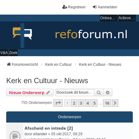
Registreer
Aanmelden
Onbeantwoorde onderwerpen
Actieve onderwerpen
V&A
Zoek
Forumoverzicht
Kerk en Cultuur
Kerk en Cultuur - Nieuws
Kerk en Cultuur - Nieuws
Zoek
Uitgebreid Zo
Nieuw Onderwerp
Pagina
1
Van
16
1
2
3
4
5
16
Volgende
755 Onderwerpen
…
Onderwerpen
Afscheid en intrede [2]
door
eilander
» 05 okt 2017, 08:29