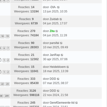
5
6
7
Reacties:
14
door
-DIA-
Weergaves:
13194
13 jun 2025, 10:35
Reacties:
9
door
Zuidab
Weergaves:
6739
04 jun 2025, 17:07
Reacties:
270
door
Zita
Weergaves:
74184
04 jun 2025, 11:28
18
19
Reacties:
90
door
parsifal
Weergaves:
28303
10 mei 2025, 09:49
5
6
7
Reacties:
21
door
JanRap
Weergaves:
12302
30 apr 2025, 07:06
1
2
Reacties:
15
door
Heidebloem
Weergaves:
11041
18 mar 2025, 13:39
1
2
Reacties:
333
door
DDD
Weergaves:
85430
07 mar 2025, 08:37
22
23
Reacties:
3126
door
DDD
Weergaves:
598116
22 nov 2024, 21:58
08
209
Reacties:
245
door
GerefGemeente-lid