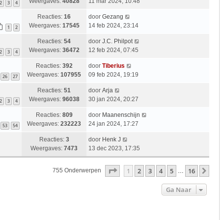
Weergaves:
40828
11 mar 2024, 10:48
2
3
4
Reacties:
16
door
Gezang
Weergaves:
17545
14 feb 2024, 23:14
1
2
Reacties:
54
door
J.C. Philpot
Weergaves:
36472
12 feb 2024, 07:45
2
3
4
Reacties:
392
door
Tiberius
Weergaves:
107955
09 feb 2024, 19:19
26
27
Reacties:
51
door
Arja
Weergaves:
96038
30 jan 2024, 20:27
2
3
4
Reacties:
809
door
Maanenschijn
Weergaves:
232223
24 jan 2024, 17:27
53
54
Reacties:
3
door
Henk J
Weergaves:
7473
13 dec 2023, 17:35
Pagina
1
Van
16
1
2
3
4
5
16
Vo
755 Onderwerpen
…
Ga Naar