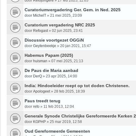
door
Refojongere
»
17 feb 2025, 11:05
Curatoriumvergadering Ger. Gem. in Ned. 2025
door
MichelT
»
21 mei 2025, 23:09
Curatorium vergadering NRC 2025
door
Refogast
»
02 jun 2025, 23:41
Discussie voortgezet OGGiN
door
Geytenbeekje
»
20 jan 2021, 15:47
Habemus Papam (2025)
door
huisman
»
07 mei 2025, 21:13
De Paus die Maria aanbad
door
DerQ
»
23 apr 2025, 14:00
India: Hindoeleider roept op tot doden Christenen.
door
Apologeet
»
28 feb 2025, 18:39
Paus treedt terug
door
refo
»
11 feb 2013, 12:04
Generale Synode Christelijke Gereformeerde Kerken 
door
KGPHP
»
25 mar 2019, 12:58
Oud Gereformeerde Gemeenten