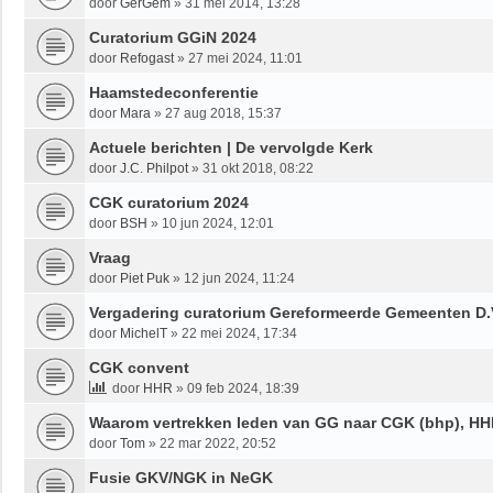
door
GerGem
»
31 mei 2014, 13:28
Curatorium GGiN 2024
door
Refogast
»
27 mei 2024, 11:01
Haamstedeconferentie
door
Mara
»
27 aug 2018, 15:37
Actuele berichten | De vervolgde Kerk
door
J.C. Philpot
»
31 okt 2018, 08:22
CGK curatorium 2024
door
BSH
»
10 jun 2024, 12:01
Vraag
door
Piet Puk
»
12 jun 2024, 11:24
Vergadering curatorium Gereformeerde Gemeenten D.
door
MichelT
»
22 mei 2024, 17:34
CGK convent
door
HHR
»
09 feb 2024, 18:39
Waarom vertrekken leden van GG naar CGK (bhp), HH
door
Tom
»
22 mar 2022, 20:52
Fusie GKV/NGK in NeGK