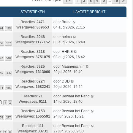
Pagina
1
Van
16
1
2
3
4
5
16
Vo
755 Onderwerpen
…
STATISTIEKEN
LAATSTE BERICHT
Reacties:
2471
door
Bruna
Weergaves:
809653
04 aug 2026, 21:15
64
165
Reacties:
2048
door
helma
Weergaves:
1172152
03 aug 2026, 16:49
36
137
Reacties:
8218
door
HHKtE
Weergaves:
3751075
03 aug 2026, 16:42
47
548
Reacties:
5325
door
Maanenschijn
Weergaves:
1313060
29 jul 2026, 19:49
55
356
Reacties:
6224
door
DDD
Weergaves:
1582241
20 jul 2026, 14:44
14
415
Reacties:
21
door
Bewaar het Pand
Weergaves:
6111
14 jul 2026, 18:40
1
2
Reacties:
4153
door
Bewaar het Pand
Weergaves:
1565591
24 jun 2026, 16:21
76
277
Reacties:
111
door
Bewaar het Pand
Weergaves:
33731
22 jun 2026, 09:00
6
7
8