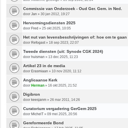
Commissie van Onderzoek - Oud Ger. Gem. in Ned.
door
Jan
»
30 jan 2012, 19:27
Hervormingsdiensten 2025
door
Fred
»
25 okt 2025, 10:05
Het nut van levensbeschrijvingen of: hoe om te gaan 
door
Refogast
»
18 sep 2023, 22:07
Tweede diensten (uit: Synode CGK 2024)
door
huisman
»
13 dec 2025, 11:23
Artikel 23 in de media
door
Erasmiaan
»
10 nov 2020, 11:12
Anglicaanse Kerk
door
Herman
»
16 okt 2025, 21:52
Digibron
door
keesjanm
»
26 mar 2011, 14:26
Curatorium vergadering GerGem 2025
door
MichelT
»
09 mei 2025, 20:56
Gereformeerde Bond