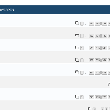
d Zoeken
RWERPEN
1
161
162
163
1
…
1
133
134
135
1
…
1
544
545
546
5
…
1
352
353
354
3
…
1
411
412
413
4
…
1
273
274
275
2
…
1
4
5
…