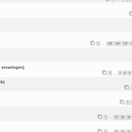
1
108
109
110
1
…
 ervaringen)
1
7
8
9
…
rk)
1
1
37
38
39
…
1
22
23
24