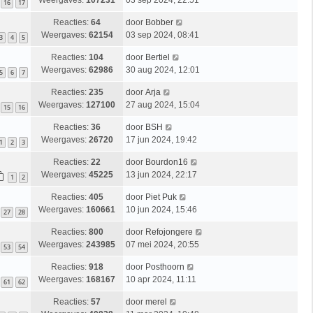
Weergaves:
107231
03 sep 2024, 22:51
16
17
Reacties:
64
door
Bobber
Weergaves:
62154
03 sep 2024, 08:41
3
4
5
Reacties:
104
door
Bertiel
Weergaves:
62986
30 aug 2024, 12:01
5
6
7
Reacties:
235
door
Arja
Weergaves:
127100
27 aug 2024, 15:04
15
16
Reacties:
36
door
BSH
Weergaves:
26720
17 jun 2024, 19:42
1
2
3
Reacties:
22
door
Bourdon16
Weergaves:
45225
13 jun 2024, 22:17
1
2
Reacties:
405
door
Piet Puk
Weergaves:
160661
10 jun 2024, 15:46
27
28
Reacties:
800
door
Refojongere
Weergaves:
243985
07 mei 2024, 20:55
53
54
Reacties:
918
door
Posthoorn
Weergaves:
168167
10 apr 2024, 11:11
61
62
Reacties:
57
door
merel