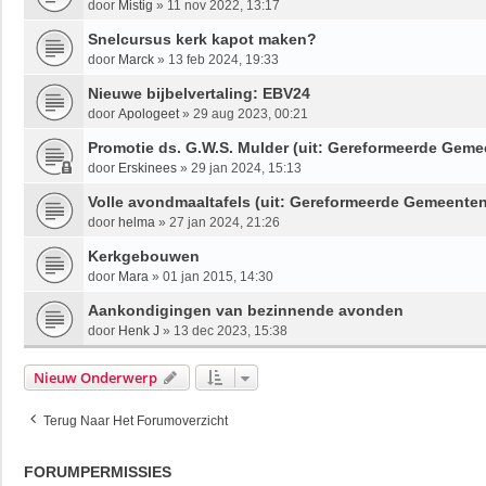
door
Mistig
»
11 nov 2022, 13:17
Snelcursus kerk kapot maken?
door
Marck
»
13 feb 2024, 19:33
Nieuwe bijbelvertaling: EBV24
door
Apologeet
»
29 aug 2023, 00:21
Promotie ds. G.W.S. Mulder (uit: Gereformeerde Geme
door
Erskinees
»
29 jan 2024, 15:13
Volle avondmaaltafels (uit: Gereformeerde Gemeenten
door
helma
»
27 jan 2024, 21:26
Kerkgebouwen
door
Mara
»
01 jan 2015, 14:30
Aankondigingen van bezinnende avonden
door
Henk J
»
13 dec 2023, 15:38
Nieuw Onderwerp
Terug Naar Het Forumoverzicht
FORUMPERMISSIES