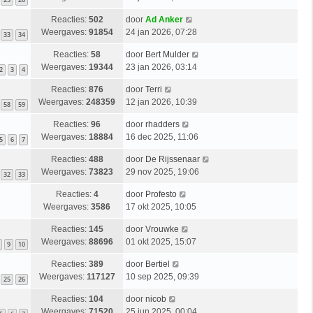
Reacties:
502
door
Ad Anker
Weergaves:
91854
24 jan 2026, 07:28
33
34
Reacties:
58
door
Bert Mulder
Weergaves:
19344
23 jan 2026, 03:14
2
3
4
Reacties:
876
door
Terri
Weergaves:
248359
12 jan 2026, 10:39
58
59
Reacties:
96
door
rhadders
Weergaves:
18884
16 dec 2025, 11:06
5
6
7
Reacties:
488
door
De Rijssenaar
Weergaves:
73823
29 nov 2025, 19:06
32
33
Reacties:
4
door
Profesto
Weergaves:
3586
17 okt 2025, 10:05
Reacties:
145
door
Vrouwke
Weergaves:
88696
01 okt 2025, 15:07
9
10
Reacties:
389
door
Bertiel
Weergaves:
117127
10 sep 2025, 09:39
25
26
Reacties:
104
door
nicob
Weergaves:
71520
25 jun 2025, 00:04