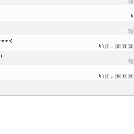
1
1
enten)
1
23
24
25
…
)
1
1
50
51
52
…