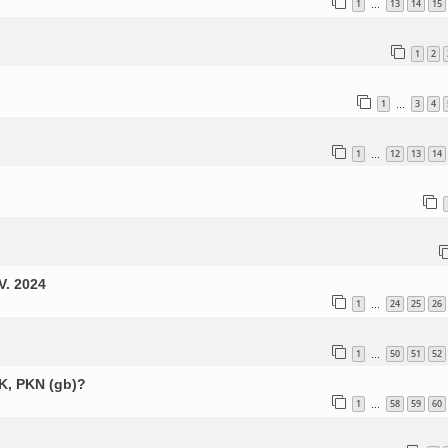
1
13
14
15
…
1
2
1
3
4
…
1
12
13
14
…
V. 2024
1
24
25
26
…
1
50
51
52
…
K, PKN (gb)?
1
58
59
60
…