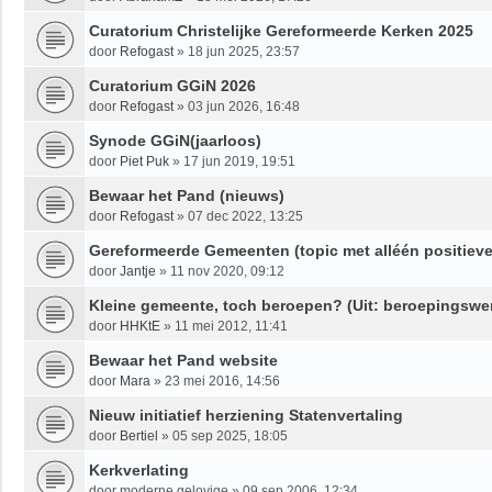
Curatorium Christelijke Gereformeerde Kerken 2025
door
Refogast
»
18 jun 2025, 23:57
Curatorium GGiN 2026
door
Refogast
»
03 jun 2026, 16:48
Synode GGiN(jaarloos)
door
Piet Puk
»
17 jun 2019, 19:51
Bewaar het Pand (nieuws)
door
Refogast
»
07 dec 2022, 13:25
Gereformeerde Gemeenten (topic met alléén positieve
door
Jantje
»
11 nov 2020, 09:12
Kleine gemeente, toch beroepen? (Uit: beroepingswe
door
HHKtE
»
11 mei 2012, 11:41
Bewaar het Pand website
door
Mara
»
23 mei 2016, 14:56
Nieuw initiatief herziening Statenvertaling
door
Bertiel
»
05 sep 2025, 18:05
Kerkverlating
door
moderne gelovige
»
09 sep 2006, 12:34