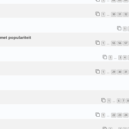
…
1
30
31
32
…
1
met populariteit
1
55
56
57
…
1
3
4
…
1
29
30
31
…
1
6
7
8
…
1
22
23
24
…