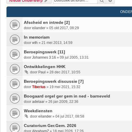
Zoek
Uitgebrei
Nieuw Onderwerp
ONDE
Afscheid en intrede [2]
door
eilander
»
05 okt 2017, 08:29
In memoriam
door
wth
»
21 mei 2013, 14:59
Beroepingswerk [11]
door
Johannes 3:16
»
09 jul 2005, 13:31
Ontwikkelingen HHK
door
Paul
»
28 dec 2017, 10:55
Beroepingswerk discussie [7]
door
Tiberius
»
19 mei 2021, 15:32
Boogaard orgel ger gem in ned - barneveld
door
adelaar
»
26 jan 2009, 22:36
Weekdiensten
door
eilander
»
04 jul 2017, 08:58
Curatorium Ger.Gem. 2026
door
AbrahamZ
»
18 mei 2026, 17:26