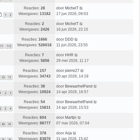
Reacties:
28
door
MichelT
Weergaves:
13182
17 jun 2026, 09:03
1
2
Reacties:
2
door
MichelT
Weergaves:
2426
16 jun 2026, 22:15
Reacties:
1666
door
DDD
Weergaves:
526018
11 jun 2026, 23:55
11
112
Reacties:
7
door
HHR
Weergaves:
5856
29 mei 2026, 11:17
Reacties:
157
door
pierre27
Weergaves:
34743
20 apr 2026, 14:19
10
11
Reacties:
38
door
BewaarhetPand
Weergaves:
10924
14 apr 2026, 16:57
1
2
3
Reacties:
54
door
BewaarhetPand
Weergaves:
15831
14 apr 2026, 15:53
2
3
4
Reacties:
604
door
Martijn
Weergaves:
98777
07 mar 2026, 07:04
40
41
Reacties:
378
door
Arja
Weergaves:
83870
31 jan 2026, 15:42
25
26