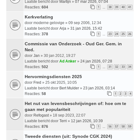
Laatste bericht door
Martijn
»
07 mar 2026, 07:04
Reacties:
604
1
38
39
40
41
…
Kerkverlating
door
moderne gelovige
» 09 sep 2006, 12:34
Laatste bericht door
Arja
»
31 jan 2026, 15:42
Reacties:
378
1
23
24
25
26
…
Commissie van Onderzoek - Oud Ger. Gem. in
Ned.
door
Jan
» 30 jan 2012, 19:27
Laatste bericht door
Ad Anker
»
24 jan 2026, 07:28
Reacties:
502
1
31
32
33
34
…
Hervormingsdiensten 2025
door
Fred
» 25 okt 2025, 10:05
Laatste bericht door
Bert Mulder
»
23 jan 2026, 03:14
Reacties:
58
1
2
3
4
Het nut van levensbeschrijvingen of: hoe om te
gaan met populariteit
door
Refogast
» 18 sep 2023, 22:07
Laatste bericht door
Terri
»
12 jan 2026, 10:39
Reacties:
876
1
56
57
58
59
…
Tweede diensten (uit: Synode CGK 2024)