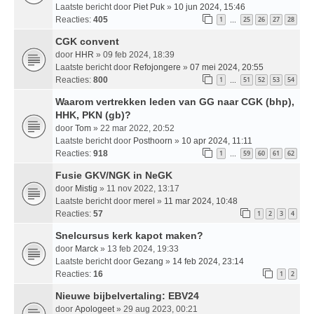
Laatste bericht door
Piet Puk
»
10 jun 2024, 15:46
Reacties:
405
1
25
26
27
28
…
CGK convent
door
HHR
» 09 feb 2024, 18:39
Laatste bericht door
Refojongere
»
07 mei 2024, 20:55
Reacties:
800
1
51
52
53
54
…
Waarom vertrekken leden van GG naar CGK (bhp),
HHK, PKN (gb)?
door
Tom
» 22 mar 2022, 20:52
Laatste bericht door
Posthoorn
»
10 apr 2024, 11:11
Reacties:
918
1
59
60
61
62
…
Fusie GKV/NGK in NeGK
door
Mistig
» 11 nov 2022, 13:17
Laatste bericht door
merel
»
11 mar 2024, 10:48
Reacties:
57
1
2
3
4
Snelcursus kerk kapot maken?
door
Marck
» 13 feb 2024, 19:33
Laatste bericht door
Gezang
»
14 feb 2024, 23:14
Reacties:
16
1
2
Nieuwe bijbelvertaling: EBV24
door
Apologeet
» 29 aug 2023, 00:21