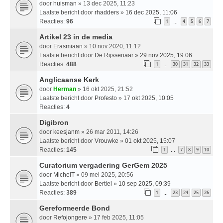
door
huisman
» 13 dec 2025, 11:23
Laatste bericht door
rhadders
»
16 dec 2025, 11:06
Reacties:
96
1
4
5
6
7
…
Artikel 23 in de media
door
Erasmiaan
» 10 nov 2020, 11:12
Laatste bericht door
De Rijssenaar
»
29 nov 2025, 19:06
Reacties:
488
1
30
31
32
33
…
Anglicaanse Kerk
door
Herman
» 16 okt 2025, 21:52
Laatste bericht door
Profesto
»
17 okt 2025, 10:05
Reacties:
4
Digibron
door
keesjanm
» 26 mar 2011, 14:26
Laatste bericht door
Vrouwke
»
01 okt 2025, 15:07
Reacties:
145
1
7
8
9
10
…
Curatorium vergadering GerGem 2025
door
MichelT
» 09 mei 2025, 20:56
Laatste bericht door
Bertiel
»
10 sep 2025, 09:39
Reacties:
389
1
23
24
25
26
…
Gereformeerde Bond
door
Refojongere
» 17 feb 2025, 11:05