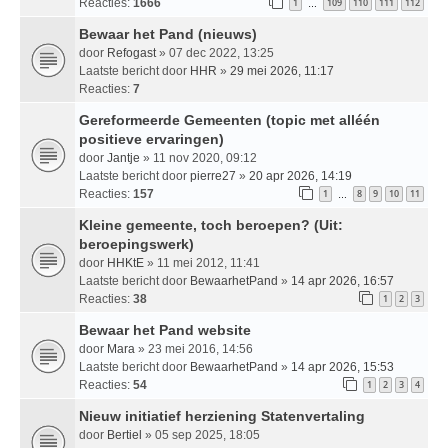
Reacties:
1666
1
109
110
111
112
…
Bewaar het Pand (nieuws)
door
Refogast
» 07 dec 2022, 13:25
Laatste bericht door
HHR
»
29 mei 2026, 11:17
Reacties:
7
Gereformeerde Gemeenten (topic met alléén
positieve ervaringen)
door
Jantje
» 11 nov 2020, 09:12
Laatste bericht door
pierre27
»
20 apr 2026, 14:19
Reacties:
157
1
8
9
10
11
…
Kleine gemeente, toch beroepen? (Uit:
beroepingswerk)
door
HHKtE
» 11 mei 2012, 11:41
Laatste bericht door
BewaarhetPand
»
14 apr 2026, 16:57
Reacties:
38
1
2
3
Bewaar het Pand website
door
Mara
» 23 mei 2016, 14:56
Laatste bericht door
BewaarhetPand
»
14 apr 2026, 15:53
Reacties:
54
1
2
3
4
Nieuw initiatief herziening Statenvertaling
door
Bertiel
» 05 sep 2025, 18:05