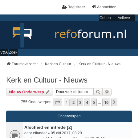
Registreer
Aanmelden
Onbeantwoorde onderwerpen
Actieve onderwerpen
V&A
Zoek
Forumoverzicht
Kerk en Cultuur
Kerk en Cultuur - Nieuws
Kerk en Cultuur - Nieuws
Zoek
Uitgebreid Zo
Nieuw Onderwerp
Pagina
1
Van
16
1
2
3
4
5
16
Volgende
755 Onderwerpen
…
Onderwerpen
Afscheid en intrede [2]
door
eilander
» 05 okt 2017, 08:29