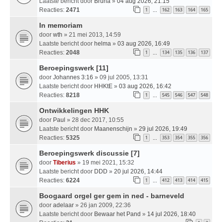
Laatste bericht door
Bruna
»
04 aug 2026, 21:15
Reacties:
2471
1
162
163
164
165
…
In memoriam
door
wth
» 21 mei 2013, 14:59
Laatste bericht door
helma
»
03 aug 2026, 16:49
Reacties:
2048
1
134
135
136
137
…
Beroepingswerk [11]
door
Johannes 3:16
» 09 jul 2005, 13:31
Laatste bericht door
HHKtE
»
03 aug 2026, 16:42
Reacties:
8218
1
545
546
547
548
…
Ontwikkelingen HHK
door
Paul
» 28 dec 2017, 10:55
Laatste bericht door
Maanenschijn
»
29 jul 2026, 19:49
Reacties:
5325
1
353
354
355
356
…
Beroepingswerk discussie [7]
door
Tiberius
» 19 mei 2021, 15:32
Laatste bericht door
DDD
»
20 jul 2026, 14:44
Reacties:
6224
1
412
413
414
415
…
Boogaard orgel ger gem in ned - barneveld
door
adelaar
» 26 jan 2009, 22:36
Laatste bericht door
Bewaar het Pand
»
14 jul 2026, 18:40