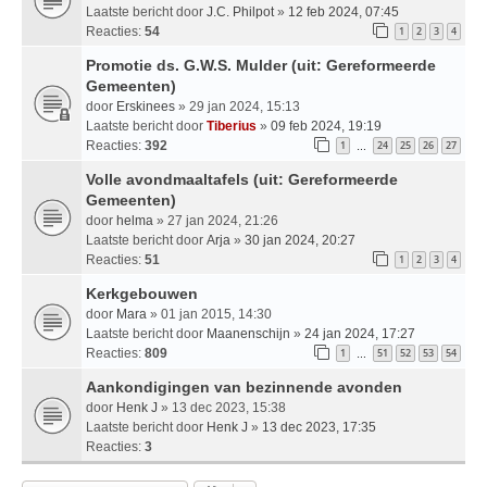
Laatste bericht door
J.C. Philpot
»
12 feb 2024, 07:45
Reacties:
54
1
2
3
4
Promotie ds. G.W.S. Mulder (uit: Gereformeerde
Gemeenten)
door
Erskinees
» 29 jan 2024, 15:13
Laatste bericht door
Tiberius
»
09 feb 2024, 19:19
Reacties:
392
1
24
25
26
27
…
Volle avondmaaltafels (uit: Gereformeerde
Gemeenten)
door
helma
» 27 jan 2024, 21:26
Laatste bericht door
Arja
»
30 jan 2024, 20:27
Reacties:
51
1
2
3
4
Kerkgebouwen
door
Mara
» 01 jan 2015, 14:30
Laatste bericht door
Maanenschijn
»
24 jan 2024, 17:27
Reacties:
809
1
51
52
53
54
…
Aankondigingen van bezinnende avonden
door
Henk J
» 13 dec 2023, 15:38
Laatste bericht door
Henk J
»
13 dec 2023, 17:35
Reacties:
3