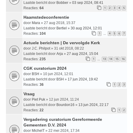
Laatste bericht door
Bobber
»
03 sep 2024, 08:41
Reacties:
64
1
2
3
4
5
Haamstedeconferentie
door
Mara
» 27 aug 2018, 15:37
Laatste bericht door
Bertiel
»
30 aug 2024, 12:01
Reacties:
104
1
4
5
6
7
…
Actuele berichten | De vervolgde Kerk
door
J.C. Philpot
» 31 okt 2018, 08:22
Laatste bericht door
Arja
»
27 aug 2024, 15:04
Reacties:
235
1
13
14
15
16
…
CGK curatorium 2024
door
BSH
» 10 jun 2024, 12:01
Laatste bericht door
BSH
»
17 jun 2024, 19:42
Reacties:
36
1
2
3
Vraag
door
Piet Puk
» 12 jun 2024, 11:24
Laatste bericht door
Bourdon16
»
13 jun 2024, 22:17
Reacties:
22
1
2
Vergadering curatorium Gereformeerde
Gemeenten D.V. 2024
door
MichelT
» 22 mei 2024, 17:34