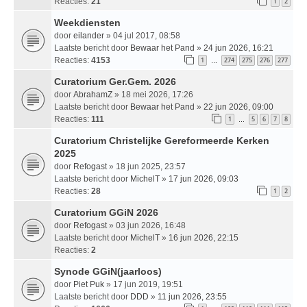
Reacties:
21
1
2
Weekdiensten
door
eilander
» 04 jul 2017, 08:58
Laatste bericht door
Bewaar het Pand
»
24 jun 2026, 16:21
Reacties:
4153
1
274
275
276
277
…
Curatorium Ger.Gem. 2026
door
AbrahamZ
» 18 mei 2026, 17:26
Laatste bericht door
Bewaar het Pand
»
22 jun 2026, 09:00
Reacties:
111
1
5
6
7
8
…
Curatorium Christelijke Gereformeerde Kerken
2025
door
Refogast
» 18 jun 2025, 23:57
Laatste bericht door
MichelT
»
17 jun 2026, 09:03
Reacties:
28
1
2
Curatorium GGiN 2026
door
Refogast
» 03 jun 2026, 16:48
Laatste bericht door
MichelT
»
16 jun 2026, 22:15
Reacties:
2
Synode GGiN(jaarloos)
door
Piet Puk
» 17 jun 2019, 19:51
Laatste bericht door
DDD
»
11 jun 2026, 23:55