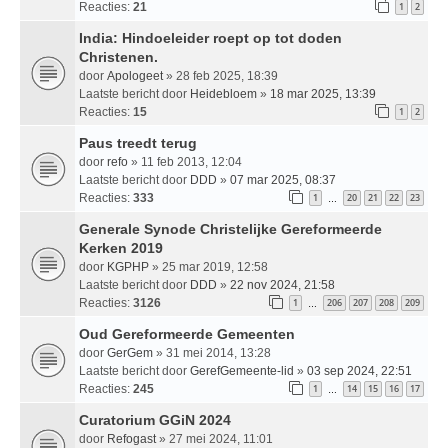
Reacties:
21
1
2
India: Hindoeleider roept op tot doden
Christenen.
door
Apologeet
» 28 feb 2025, 18:39
Laatste bericht door
Heidebloem
»
18 mar 2025, 13:39
Reacties:
15
1
2
Paus treedt terug
door
refo
» 11 feb 2013, 12:04
Laatste bericht door
DDD
»
07 mar 2025, 08:37
Reacties:
333
1
20
21
22
23
…
Generale Synode Christelijke Gereformeerde
Kerken 2019
door
KGPHP
» 25 mar 2019, 12:58
Laatste bericht door
DDD
»
22 nov 2024, 21:58
Reacties:
3126
1
206
207
208
209
…
Oud Gereformeerde Gemeenten
door
GerGem
» 31 mei 2014, 13:28
Laatste bericht door
GerefGemeente-lid
»
03 sep 2024, 22:51
Reacties:
245
1
14
15
16
17
…
Curatorium GGiN 2024
door
Refogast
» 27 mei 2024, 11:01