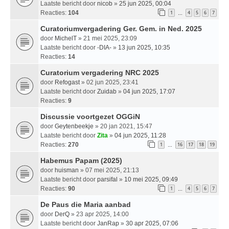
Laatste bericht door
nicob
»
25 jun 2025, 00:04
Reacties:
104
1
4
5
6
7
…
Curatoriumvergadering Ger. Gem. in Ned. 2025
door
MichelT
» 21 mei 2025, 23:09
Laatste bericht door
-DIA-
»
13 jun 2025, 10:35
Reacties:
14
Curatorium vergadering NRC 2025
door
Refogast
» 02 jun 2025, 23:41
Laatste bericht door
Zuidab
»
04 jun 2025, 17:07
Reacties:
9
Discussie voortgezet OGGiN
door
Geytenbeekje
» 20 jan 2021, 15:47
Laatste bericht door
Zita
»
04 jun 2025, 11:28
Reacties:
270
1
16
17
18
19
…
Habemus Papam (2025)
door
huisman
» 07 mei 2025, 21:13
Laatste bericht door
parsifal
»
10 mei 2025, 09:49
Reacties:
90
1
4
5
6
7
…
De Paus die Maria aanbad
door
DerQ
» 23 apr 2025, 14:00
Laatste bericht door
JanRap
»
30 apr 2025, 07:06