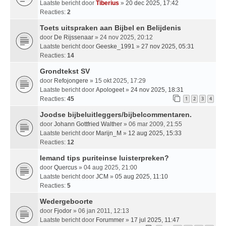
Laatste bericht door
Tiberius
»
20 dec 2025, 17:42
Reacties:
2
Toets uitspraken aan Bijbel en Belijdenis
door
De Rijssenaar
» 24 nov 2025, 20:12
Laatste bericht door
Geeske_1991
»
27 nov 2025, 05:31
Reacties:
14
Grondtekst SV
door
Refojongere
» 15 okt 2025, 17:29
Laatste bericht door
Apologeet
»
24 nov 2025, 18:31
Reacties:
45
1
2
3
4
Joodse bijbeluitleggers/bijbelcommentaren.
door
Johann Gottfried Walther
» 06 mar 2009, 21:55
Laatste bericht door
Marijn_M
»
12 aug 2025, 15:33
Reacties:
12
Iemand tips puriteinse luisterpreken?
door
Quercus
» 04 aug 2025, 21:00
Laatste bericht door
JCM
»
05 aug 2025, 11:10
Reacties:
5
Wedergeboorte
door
Fjodor
» 06 jan 2011, 12:13
Laatste bericht door
Forummer
»
17 jul 2025, 11:47