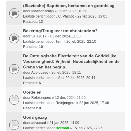
(Slavische) Baptisten, herkomst en grondslag
door
Maanenschijn
» 05 feb 2025, 10:58
Laatste bericht door
J.C. Philpot
»
22 feb 2025, 19:05
Reacties:
13
Bekering/Terugkeer tot christendom?
door
STR2017
» 03 dec 2024, 11:35
Laatste bericht door
Terri
»
20 feb 2025, 22:10
Reacties:
10
De Ontologische Elasticiteit van de Goddelijke
Voorzienigheid: Vrijheid, Noodzakelijkheid en de
Grens van het begrip.
door
Apologeet
» 20 feb 2025, 18:11
Laatste bericht door
refo
»
20 feb 2025, 20:44
Reacties:
6
Oordelen
door
Refojongere
» 12 dec 2024, 21:50
Laatste bericht door
Refojongere
»
22 jan 2025, 17:48
Reacties:
8
Gods gezag
door
advocaat
» 11 jan 2025, 14:09
Laatste bericht door
Herman
»
15 jan 2025, 22:25