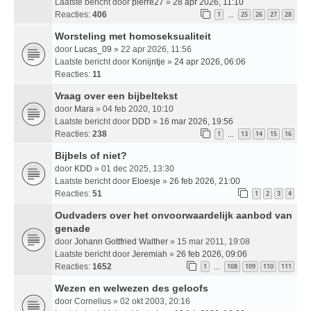
Laatste bericht door
pierre27
»
28 apr 2026, 11:10
Reacties:
406
1
25
26
27
28
…
Worsteling met homoseksualiteit
door
Lucas_09
» 22 apr 2026, 11:56
Laatste bericht door
Konijntje
»
24 apr 2026, 06:06
Reacties:
11
Vraag over een bijbeltekst
door
Mara
» 04 feb 2020, 10:10
Laatste bericht door
DDD
»
16 mar 2026, 19:56
Reacties:
238
1
13
14
15
16
…
Bijbels of niet?
door
KDD
» 01 dec 2025, 13:30
Laatste bericht door
Eloesje
»
26 feb 2026, 21:00
Reacties:
51
1
2
3
4
Oudvaders over het onvoorwaardelijk aanbod van
genade
door
Johann Gottfried Walther
» 15 mar 2011, 19:08
Laatste bericht door
Jeremiah
»
26 feb 2026, 09:06
Reacties:
1652
1
108
109
110
111
…
Wezen en welwezen des geloofs
door
Cornelius
» 02 okt 2003, 20:16