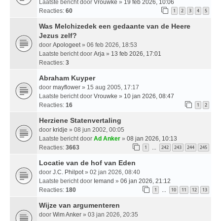
Laatste bericht door
Vrouwke
»
19 feb 2026, 10:06
Reacties:
60
1
2
3
4
5
Was Melchizedek een gedaante van de Heere
Jezus zelf?
door
Apologeet
» 06 feb 2026, 18:53
Laatste bericht door
Arja
»
13 feb 2026, 17:01
Reacties:
3
Abraham Kuyper
door
mayflower
» 15 aug 2005, 17:17
Laatste bericht door
Vrouwke
»
10 jan 2026, 08:47
Reacties:
16
1
2
Herziene Statenvertaling
door
kridje
» 08 jun 2002, 00:05
Laatste bericht door
Ad Anker
»
08 jan 2026, 10:13
Reacties:
3663
1
242
243
244
245
…
Locatie van de hof van Eden
door
J.C. Philpot
» 02 jan 2026, 08:40
Laatste bericht door
Iemand
»
06 jan 2026, 21:12
Reacties:
180
1
10
11
12
13
…
Wijze van argumenteren
door
Wim Anker
» 03 jan 2026, 20:35