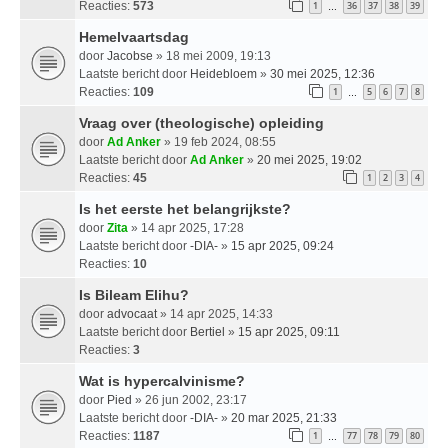
Reacties:
573
1
36
37
38
39
…
Hemelvaartsdag
door
Jacobse
» 18 mei 2009, 19:13
Laatste bericht door
Heidebloem
»
30 mei 2025, 12:36
Reacties:
109
1
5
6
7
8
…
Vraag over (theologische) opleiding
door
Ad Anker
» 19 feb 2024, 08:55
Laatste bericht door
Ad Anker
»
20 mei 2025, 19:02
Reacties:
45
1
2
3
4
Is het eerste het belangrijkste?
door
Zita
» 14 apr 2025, 17:28
Laatste bericht door
-DIA-
»
15 apr 2025, 09:24
Reacties:
10
Is Bileam Elihu?
door
advocaat
» 14 apr 2025, 14:33
Laatste bericht door
Bertiel
»
15 apr 2025, 09:11
Reacties:
3
Wat is hypercalvinisme?
door
Pied
» 26 jun 2002, 23:17
Laatste bericht door
-DIA-
»
20 mar 2025, 21:33
Reacties:
1187
1
77
78
79
80
…