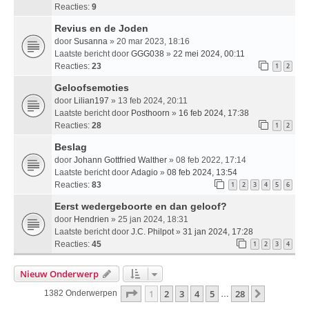
Reacties:
9
Revius en de Joden
door
Susanna
» 20 mar 2023, 18:16
Laatste bericht door
GGG038
»
22 mei 2024, 00:11
Reacties:
23
1
2
Geloofsemoties
door
Lilian197
» 13 feb 2024, 20:11
Laatste bericht door
Posthoorn
»
16 feb 2024, 17:38
Reacties:
28
1
2
Beslag
door
Johann Gottfried Walther
» 08 feb 2022, 17:14
Laatste bericht door
Adagio
»
08 feb 2024, 13:54
Reacties:
83
1
2
3
4
5
6
Eerst wedergeboorte en dan geloof?
door
Hendrien
» 25 jan 2024, 18:31
Laatste bericht door
J.C. Philpot
»
31 jan 2024, 17:28
Reacties:
45
1
2
3
4
Nieuw Onderwerp
Pagina
1
Van
28
1
2
3
4
5
28
Volgende
1382 Onderwerpen
…