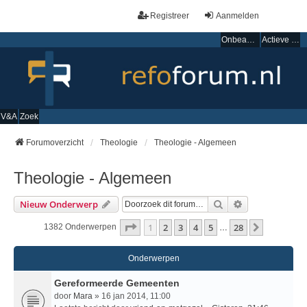
Registreer
Aanmelden
Onbeantwoorde onderwerpen
Actieve onderwerpen
V&A
Zoek
Forumoverzicht
Theologie
Theologie - Algemeen
Theologie - Algemeen
Zoek
Uitgebreid Zo
Nieuw Onderwerp
Pagina
1
Van
28
1
2
3
4
5
28
Volgende
1382 Onderwerpen
…
Onderwerpen
Gereformeerde Gemeenten
door
Mara
» 16 jan 2014, 11:00