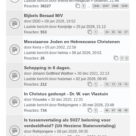
Laatste bericht door
vriend-en-metgezel
»
Gisteren, 21:46
Reacties:
38227
1
2546
2547
2548
2549
…
Bijbels Beraad M/V
door
DDD
» 08 jan 2026, 19:52
Laatste bericht door
Konijntje
»
25 jul 2026, 21:12
Reacties:
553
1
34
35
36
37
…
Messiaanse Joden en Hebreeuwse Christenen
door
Kena
» 05 jun 2002, 22:58
Laatste bericht door
helma
»
06 jul 2026, 20:01
Reacties:
26
1
2
Schepping in 6 dagen.
door
Johann Gottfried Walther
» 30 dec 2021, 22:13
Laatste bericht door
huisman
»
02 jun 2026, 09:45
Reacties:
212
1
12
13
14
15
…
In Christus gedoopt - Dr. W. van Vlastuin
door
Vrouwke
» 30 dec 2025, 12:35
Laatste bericht door
Refojongere
»
30 mei 2026, 23:48
Reacties:
734
1
46
47
48
49
…
Is tussenvertaling als SV27 beloning voor
verdeeldheid? (Uit Herziene Statenvertaling)
door
Refojongere
» 08 jan 2026, 09:35