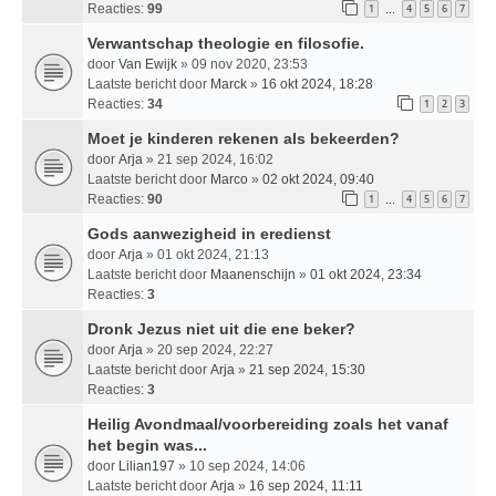
Reacties:
99
1
4
5
6
7
…
Verwantschap theologie en filosofie.
door
Van Ewijk
» 09 nov 2020, 23:53
Laatste bericht door
Marck
»
16 okt 2024, 18:28
Reacties:
34
1
2
3
Moet je kinderen rekenen als bekeerden?
door
Arja
» 21 sep 2024, 16:02
Laatste bericht door
Marco
»
02 okt 2024, 09:40
Reacties:
90
1
4
5
6
7
…
Gods aanwezigheid in eredienst
door
Arja
» 01 okt 2024, 21:13
Laatste bericht door
Maanenschijn
»
01 okt 2024, 23:34
Reacties:
3
Dronk Jezus niet uit die ene beker?
door
Arja
» 20 sep 2024, 22:27
Laatste bericht door
Arja
»
21 sep 2024, 15:30
Reacties:
3
Heilig Avondmaal/voorbereiding zoals het vanaf
het begin was...
door
Lilian197
» 10 sep 2024, 14:06
Laatste bericht door
Arja
»
16 sep 2024, 11:11