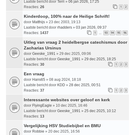
Laatste bericht door
Terri
»
06 jan 2026, 17:25
Reacties:
26
1
2
Kinderdoop, 100% naar de Heilige Schrift!
door
Matthijs
» 23 dec 2003, 19:13
Laatste bericht door
rhadders
»
03 jan 2026, 09:37
Reacties:
1437
1
93
94
95
96
…
Uitleg van vraag 2 heidelbergse catechismus door
Zacharias Ursinus
door
Geeske_1991
» 29 dec 2025, 09:06
Laatste bericht door
Geeske_1991
»
29 dec 2025, 18:25
Reacties:
30
1
2
3
Een vraag
door
Hans65
» 08 aug 2024, 18:18
Laatste bericht door
KDD
»
28 dec 2025, 00:51
Reacties:
37
1
2
3
Interessante websites over geloof en kerk
door
FlyingEagle
» 10 dec 2025, 16:46
Laatste bericht door
Geeske_1991
»
25 dec 2025, 10:12
Reacties:
13
Vergelijking HSV Studiebijbel en BMU
door
Robbie
» 20 dec 2025, 16:56