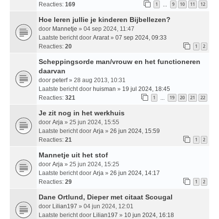
Reacties:
169
1
9
10
11
12
…
Hoe leren jullie je kinderen Bijbellezen?
door
Mannetje
» 04 sep 2024, 11:47
Laatste bericht door
Ararat
»
07 sep 2024, 09:33
Reacties:
20
1
2
Scheppingsorde man/vrouw en het functioneren
daarvan
door
peterf
» 28 aug 2013, 10:31
Laatste bericht door
huisman
»
19 jul 2024, 18:45
Reacties:
321
1
19
20
21
22
…
Je zit nog in het werkhuis
door
Arja
» 25 jun 2024, 15:55
Laatste bericht door
Arja
»
26 jun 2024, 15:59
Reacties:
21
1
2
Mannetje uit het stof
door
Arja
» 25 jun 2024, 15:25
Laatste bericht door
Arja
»
26 jun 2024, 14:17
Reacties:
29
1
2
Dane Ortlund, Dieper met citaat Scougal
door
Lilian197
» 04 jun 2024, 12:01
Laatste bericht door
Lilian197
»
10 jun 2024, 16:18